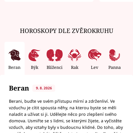
zemřít
HOROSKOPY DLE ZVĚROKRUHU
Beran
Býk
Blíženci
Rak
Lev
Panna
V
Beran
9. 8. 2026
Berani, buďte ve svém přístupu mírní a zdrženliví. Ve
vzduchu je cítit spousta něhy, na kterou byste se měli
naladit a užívat si ji. Udělejte něco pro zlepšení svého
domova. Usmiřte se s lidmi, se kterými žijete, a vyčistěte
vzduch, aby vztahy byly v budoucnu klidné. Do toho, aby