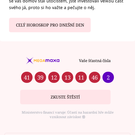
se váš domov stal útočištěm, jste investovali velkou část
svého já, proto si ho važte a pečujte o něj.
CELÝ HOROSKOP PRO DNEŠNÍ DEN
Vaše šťastná čísla
41
39
12
13
11
46
2
ZKUSTE ŠTĚSTÍ
Ministerstvo financí varuje: Účastí na hazardní hře může
vzniknout závislost ⑱