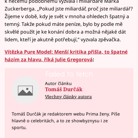
k něčemu podobnému vyzvala i miliardáře Marka
Zuckerberga. „Pokud jste miliardář, proč jste miliardář?
Žijeme v době, kdy je svět v mnoha ohledech špatný a
temný. Takže pokud máte peníze, bylo by podle mě
skvělé použít je ke konání dobra a možná nějaké dát
lidem, kteří je akutně potřebují,“ vyzvala zpěvačka.
Vítězka Pure Model: Menší kritika přišla, to špatné
házím za hlavu, říká Julie Gregorová
:
Failed to fetch
Autor článku
Tomáš Durčák
Všechny články autora
Tomáš Durčák je redaktorem webu Prima ženy. Píše
hlavně o celebritách, a to ze showbyznysu i ze
sportu.