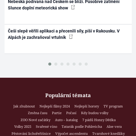
Nebeská podívaná nad Českem se blíží. Působivé zatmění
Slunce doplní meteorická show
Češi slepě věřili aplikaci a přecenili síly, píší v Rakousku. V
Alpách je zachraňoval vrtulník
Populární témata
Jak zhubnout
Nejlepší filmy 2024
Nejlepší horory
TV program
Změna času
Partie
Počasí
Kdy budou volby
ZOO Nové začátky
Auto – katalog
7 pádů Honzy Dědka
Volby 2025
Svařené víno
Tatarák podle Pohlreicha
Aloe vera
Pěstování lichořeřišnice
Výpočet ascendentu
Tvarohové knedlíky