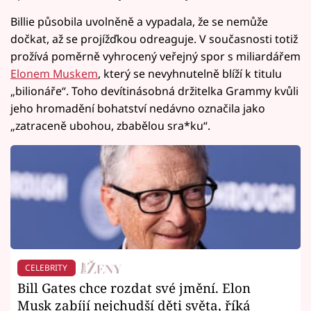
Billie působila uvolněně a vypadala, že se nemůže
dočkat, až se projížďkou odreaguje. V současnosti totiž
prožívá poměrně vyhrocený veřejný spor s miliardářem
Elonem Muskem
, který se nevyhnutelně blíží k titulu
„bilionáře“. Toho devítinásobná držitelka Grammy kvůli
jeho hromadění bohatství nedávno označila jako
„zatraceně ubohou, zbabělou sra*ku“.
CELEBRITY
Bill Gates chce rozdat své jmění. Elon
Musk zabíjí nejchudší děti světa, říká