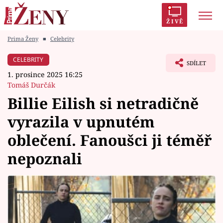
ŽIVĚ
Prima Ženy
■
Celebrity
Trendy:
Polabí
Inspekce
Prostřeno!
AYTO?
CELEBRITY
SDÍLET
Módní alarm
Zrádci
Proměny
1. prosince 2025 16:25
Tomáš Durčák
Billie Eilish si netradičně
vyrazila v upnutém
Témata
oblečení. Fanoušci ji téměř
Celebrity
nepoznali
Vztahy
Seriály