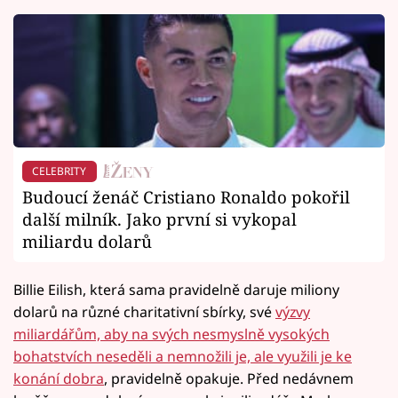
CELEBRITY
Budoucí ženáč Cristiano Ronaldo pokořil
další milník. Jako první si vykopal
miliardu dolarů
Billie Eilish, která sama pravidelně daruje miliony
dolarů na různé charitativní sbírky, své
výzvy
miliardářům, aby na svých nesmyslně vysokých
bohatstvích neseděli a nemnožili je, ale využili je ke
konání dobra
, pravidelně opakuje. Před nedávnem