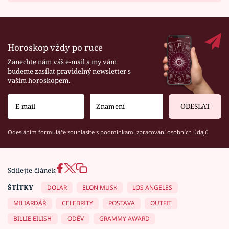
Horoskop vždy po ruce
Zanechte nám váš e-mail a my vám
budeme zasílat pravidelný newsletter s
vaším horoskopem.
ODESLAT
Odesláním formuláře souhlasíte s
podmínkami zpracování osobních údajů
Sdílejte článek
ŠTÍTKY
DOLAR
ELON MUSK
LOS ANGELES
MILIARDÁŘ
CELEBRITY
POSTAVA
OUTFIT
BILLIE EILISH
ODĚV
GRAMMY AWARD