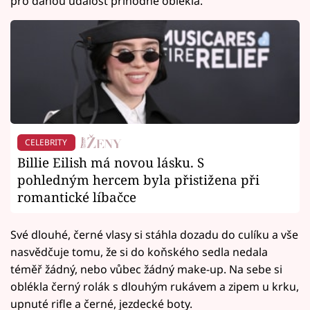
pro danou událost příhodně oblékla.
CELEBRITY
Billie Eilish má novou lásku. S
pohledným hercem byla přistižena při
romantické líbačce
Své dlouhé, černé vlasy si stáhla dozadu do culíku a vše
nasvědčuje tomu, že si do koňského sedla nedala
téměř žádný, nebo vůbec žádný make-up. Na sebe si
oblékla černý rolák s dlouhým rukávem a zipem u krku,
upnuté rifle a černé, jezdecké boty.