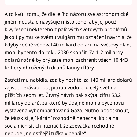
A to kvůli tomu, že dle jejího názoru své astronomické
jmění neustále navyšuje místo toho, aby jej použil
k vyřešení některého z palčivých světových problémů.
Jako tipy mu ke svému vulgárnímu označení navrhla, že
kdyby ročně věnoval 40 miliard dolarů na světový hlad,
mohl by tento do roku 2030 skončit. Za 1-2 miliardy
dolarů ročně by prý zase mohl zachránit všech 10 443
kriticky ohrožených druhů fauny i flóry.
Zatřetí mu nabídla, zda by nechtěl za 140 miliard dolarů
zajistit nezávadnou, pitnou vodu pro celý svět na
příštích sedm let. Čtvrtý návrh pak skýtal cifru 53,2
miliardy dolarů, za které by údajně mohla být znovu
vystavěna vybombardovaná Gaza. Nutno podotknout,
že Musk si její kárání rozhodně nenechal líbit a na
sociálních sítích naznačil, že zpěvačka rozhodně
nebude „nejostřejší tužka v penále“.