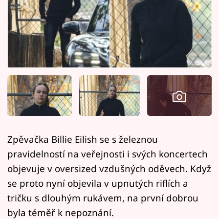
Horoskopy
Sledujte prima+
Filmový festival Karlovy Vary
Pořady
Mámy sobě
Přihlášení
Zpěvačka Billie Eilish se s železnou
pravidelností na veřejnosti i svých koncertech
Sledujte nás
objevuje v oversized vzdušných oděvech. Když
se proto nyní objevila v upnutých riflích a
tričku s dlouhým rukávem, na první dobrou
byla téměř k nepoznání.