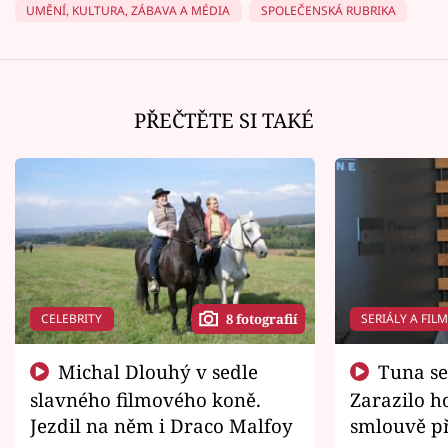
UMĚNÍ, KULTURA, ZÁBAVA A MÉDIA
SPOLEČENSKÁ RUBRIKA
PŘEČTĚTE SI TAKÉ
CELEBRITY
SERIÁLY A FIL
8 fotografií
Michal Dlouhý v sedle
Tuna se chtěl vrátit domů.
slavného filmového koně.
Zarazilo ho
Jezdil na něm i Draco Malfoy
smlouvě př