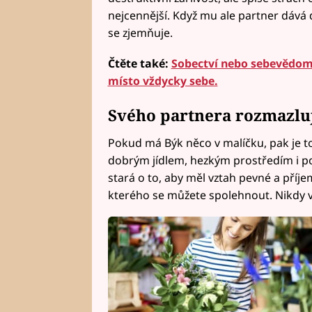
nejcennější. Když mu ale partner dává 
se zjemňuje.
Čtěte také:
Sobectví nebo sebevědomí
místo vždycky sebe.
Svého partnera rozmazlu
Pokud má Býk něco v malíčku, pak je t
dobrým jídlem, hezkým prostředím i po
stará o to, aby měl vztah pevné a příje
kterého se můžete spolehnout. Nikdy 