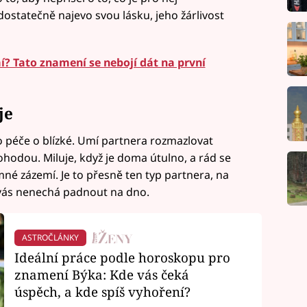
dostatečně najevo svou lásku, jeho žárlivost
? Tato znamení se nebojí dát na první
je
o péče o blízké. Umí partnera rozmazlovat
hodou. Miluje, když je doma útulno, a rád se
mné zázemí. Je to přesně ten typ partnera, na
vás nenechá padnout na dno.
ASTROČLÁNKY
Ideální práce podle horoskopu pro
znamení Býka: Kde vás čeká
úspěch, a kde spíš vyhoření?