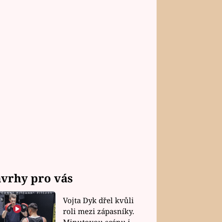
vrhy pro vás
Vojta Dyk dřel kvůli
roli mezi zápasníky.
Minutovou scénu jel