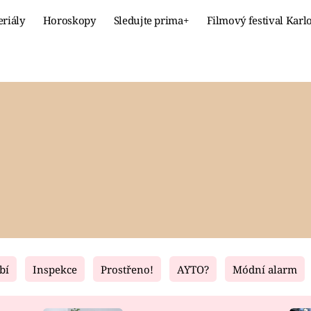
eriály
Horoskopy
Sledujte prima+
Filmový festival Karl
Celebrity
Recept
MÓDA A KRÁSA
HLAVNÍ JÍ
VZTAHY A SEX
SLADKÉ
PRIMA MAMINKA
ZDRAVÉ
bí
Inspekce
Prostřeno!
AYTO?
Módní alarm
Fresh
Living
RECEPTY
BYDLENÍ