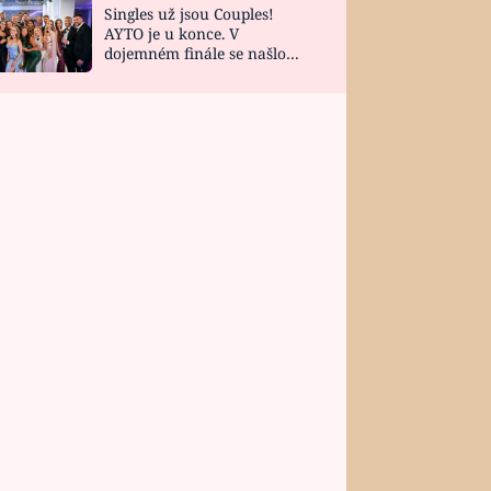
Singles už jsou Couples!
AYTO je u konce. V
dojemném finále se našlo
všech 10 Perfect Matchů