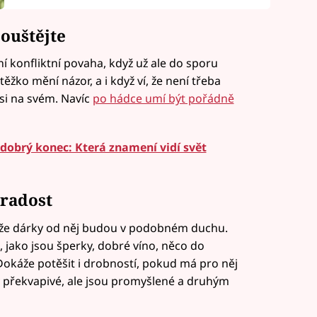
ouštějte
í konfliktní povaha, když už ale do sporu
těžko mění názor, a i když ví, že není třeba
si na svém. Navíc
po hádce umí být pořádně
 dobrý konec: Která znamení vidí svět
 radost
takže dárky od něj budou v podobném duchu.
, jako jsou šperky, dobré víno, něco do
okáže potěšit i drobností, pokud má pro něj
 překvapivé, ale jsou promyšlené a druhým