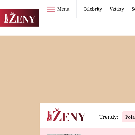
Menu
Celebrity
Vztahy
S
Seriály
Životní styl
ZOO
DIETY A HUBNUTÍ
PROSTŘENO!
CESTOVÁNÍ A
DOVOLENÁ
DUCH
ZDRAVÍ
Trendy:
Pola
Horoskopy
Video
ASTROČLÁNKY
SERIÁLY