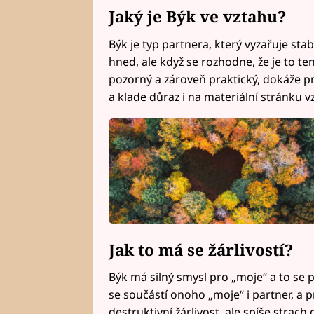
Jaký je Býk ve vztahu?
Býk je typ partnera, který vyzařuje stabi
hned, ale když se rozhodne, že je to ten
pozorný a zároveň praktický, dokáže pr
a klade důraz i na materiální stránku v
Jak to má se žárlivostí?
Býk má silný smysl pro „moje“ a to se př
se součástí onoho „moje“ i partner, a 
destruktivní žárlivost, ale spíše strach o