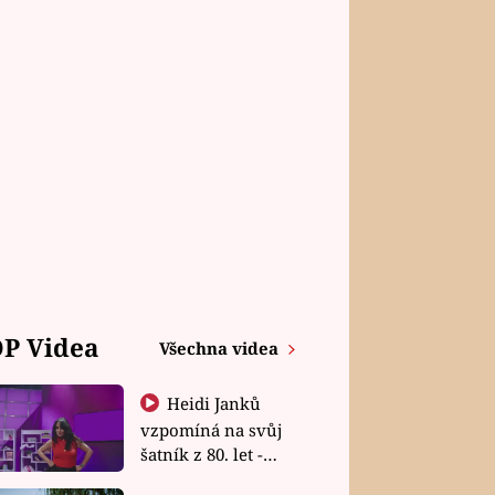
P Videa
Všechna videa
Heidi Janků
vzpomíná na svůj
šatník z 80. let -
Shopaholičky