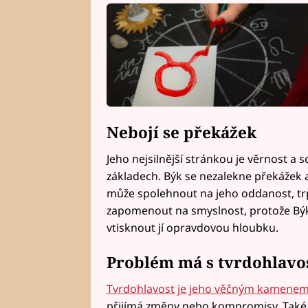
Nebojí se překážek
Jeho nejsilnější stránkou je věrnost a 
základech. Býk se nezalekne překážek 
může spolehnout na jeho oddanost, trp
zapomenout na smyslnost, protože Býk
vtisknout jí opravdovou hloubku.
Problém má s tvrdohlavo
Tvrdohlavost je jeho věčným kamenem
přijímá změny nebo kompromisy. Také 