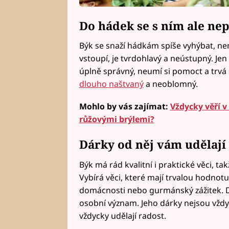
Do hádek se s ním ale nep
Býk se snaží hádkám spíše vyhýbat, nen
vstoupí, je tvrdohlavý a neústupný. Jen 
úplně správný, neumí si pomoct a trvá 
dlouho naštvaný
a neoblomný.
Mohlo by vás zajímat:
Vždycky věří v
růžovými brýlemi?
Dárky od něj vám udělají
Býk má rád kvalitní i praktické věci, 
Vybírá věci, které mají trvalou hodnotu
domácnosti nebo gurmánský zážitek. D
osobní význam. Jeho dárky nejsou vždy
vždycky udělají radost.