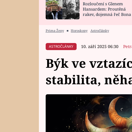
Rozloučení s Glenem
SNÁŘ
CELEBRITY
Hansardem: Proutěná
rakev, dojemná řeč Bona
HOROSKOP NA
VAŘENÍ
zpěv Irglové s Vedderem
ROK 2023
Prima Ženy
■
Horoskopy
Astročlánky
10. září 2025 06:30
Petr
ASTROČLÁNKY
Býk ve vztazí
stabilita, něha