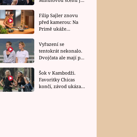
bez dubla
Filip Sajler znovu
před kamerou: Na
Primě ukáže
poctivou kuchyni i
rychlé recepty
Vyřazení se
tentokrát nekonalo.
Dvojčata ale mají po
uzavření třetí etapy
závodu nůž na krku
Šok v Kambodži.
Favoritky Chicas
končí, závod ukázal
svou nejtvrdší tvář