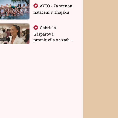
AYTO - Za scénou
natáčení v Thajsku
Gabriela
Gášpárová
promluvila o vztahu
a zakládání rodiny