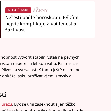
ASTROČLÁNKY
Neřesti podle horoskopu: Býkům
nejvíc komplikuje život lenost a
žárlivost
schopnost vytvořit stabilní vztah na pevných
a vztah nebere na lehkou váhu. Partner se
ělivost a vytrvalost. K tomu ještě nesmíme
 dokáže lásku prožívat všemi smysly a
stí
 úrazu
. Býk se umí zaseknout a jen těžko
může sklouznout k přílišné pohodlnosti, kdy