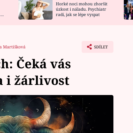
Horké noci mohou zhoršit
NOVINKY
ZAHRADA
úzkost i náladu. Psychiatr
 a
radí, jak se lépe vyspat
VIDEORECEPTY
DESIGN
a Martišková
SDÍLET
ch: Čeká vás
 i žárlivost