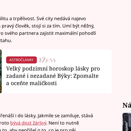
litu a trpělivost. Své city nedává najevo
 pravý člověk, stojí si za tím. Umí být něžný,
o svého partnera zajistit maximální pohodlí
ztahu.
ASTROČLÁNKY
Velký podzimní horoskop lásky pro
zadané i nezadané Býky: Zpomalte
a oceňte maličkosti
Ná
enáší i do lásky. Jakmile se zamiluje, stává
proto
bývá dost žárlivý
. Není to nutně
 to, aby nepřišel o to, co je pro něj