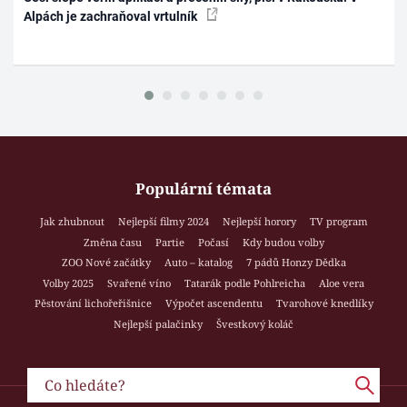
Alpách je zachraňoval vrtulník
Populární témata
Jak zhubnout
Nejlepší filmy 2024
Nejlepší horory
TV program
Změna času
Partie
Počasí
Kdy budou volby
ZOO Nové začátky
Auto – katalog
7 pádů Honzy Dědka
Volby 2025
Svařené víno
Tatarák podle Pohlreicha
Aloe vera
Pěstování lichořeřišnice
Výpočet ascendentu
Tvarohové knedlíky
Nejlepší palačinky
Švestkový koláč