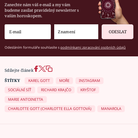
Zanechte nám váš e-mail a my vám
budeme zasílat pravidelný newsletter s
vaším horoskopem.
ODESLAT
Odesláním formuláře souhlasíte s
podmínkami zpracování osobních údajů
Sdílejte článek
ŠTÍTKY
KAREL GOTT
MOŘE
INSTAGRAM
SOCIÁLNÍ SÍŤ
RICHARD KRAJČO
KRYŠTOF
MARIE ANTOINETTA
CHARLOTTE GOTT (CHARLOTTE ELLA GOTTOVÁ)
MANAROLA