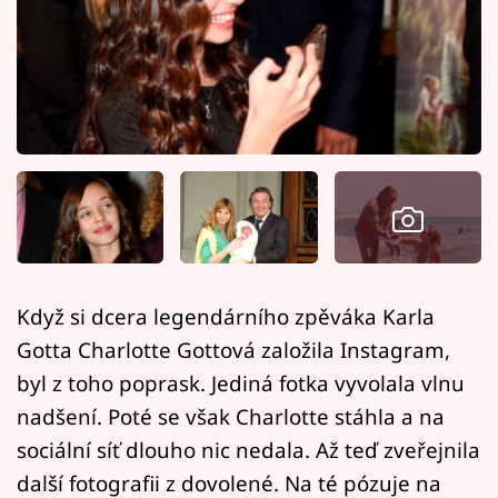
Horoskopy
Sledujte prima+
Filmový festival Karlovy Vary
Pořady
Mámy sobě
Přihlášení
Když si dcera legendárního zpěváka Karla
Gotta Charlotte Gottová založila Instagram,
Sledujte nás
byl z toho poprask. Jediná fotka vyvolala vlnu
nadšení. Poté se však Charlotte stáhla a na
sociální síť dlouho nic nedala. Až teď zveřejnila
další fotografii z dovolené. Na té pózuje na