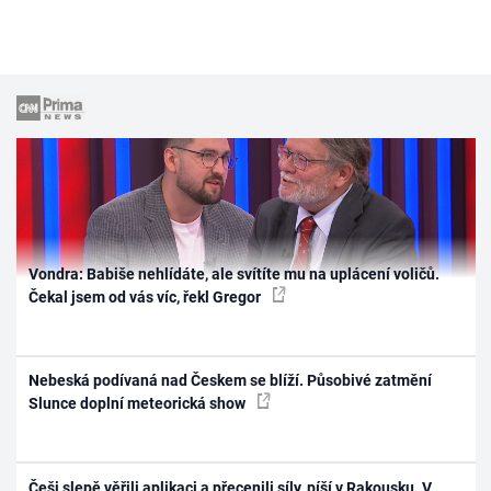
Vondra: Babiše nehlídáte, ale svítíte mu na uplácení voličů.
Čekal jsem od vás víc, řekl Gregor
Nebeská podívaná nad Českem se blíží. Působivé zatmění
Slunce doplní meteorická show
Češi slepě věřili aplikaci a přecenili síly, píší v Rakousku. V