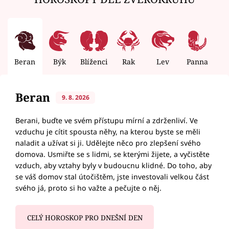
Beran
Býk
Blíženci
Rak
Lev
Panna
V
Beran
9. 8. 2026
Berani, buďte ve svém přístupu mírní a zdrženliví. Ve
vzduchu je cítit spousta něhy, na kterou byste se měli
naladit a užívat si ji. Udělejte něco pro zlepšení svého
domova. Usmiřte se s lidmi, se kterými žijete, a vyčistěte
vzduch, aby vztahy byly v budoucnu klidné. Do toho, aby
se váš domov stal útočištěm, jste investovali velkou část
svého já, proto si ho važte a pečujte o něj.
CELÝ HOROSKOP PRO DNEŠNÍ DEN