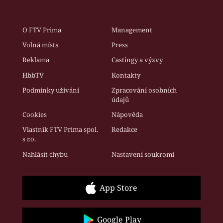
O FTV Prima
Management
Volná místa
Press
Reklama
Castingy a výzvy
HbbTV
Kontakty
Podmínky užívání
Zpracování osobních
údajů
Cookies
Nápověda
Vlastník FTV Prima spol.
Redakce
s r.o.
Nahlásit chybu
Nastavení soukromí
App Store
Google Play