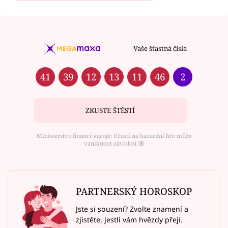
Vaše šťastná čísla
41
39
12
13
11
46
2
ZKUSTE ŠTĚSTÍ
Ministerstvo financí varuje: Účastí na hazardní hře může
vzniknout závislost ⑱
PARTNERSKÝ HOROSKOP
Jste si souzení? Zvolte znamení a
zjistěte, jestli vám hvězdy přejí.