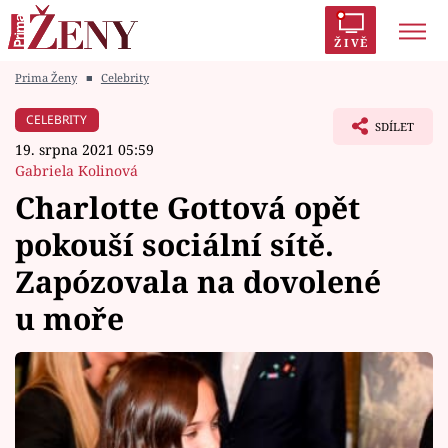
ŽIVĚ
Prima Ženy
■
Celebrity
Trendy:
Polabí
Inspekce
Prostřeno!
AYTO?
CELEBRITY
SDÍLET
Módní alarm
Zrádci
Proměny
19. srpna 2021 05:59
Gabriela Kolinová
Charlotte Gottová opět
pokouší sociální sítě.
Témata
Zapózovala na dovolené
Celebrity
u moře
Vztahy
Seriály