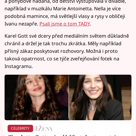
a pohybově nadaná, od dětství vystupovala v divadle,
například v muzikálu Marie Antoinetta. Nella je více
podobná mamince, má světlejší vlasy a rysy v obličeji
Ivanu nezapře.
Psali jsme o tom TADY
.
Karel Gott své dcery před mediálním světem důkladně
chránil a držel je tak trochu zkrátka. Měly například
přísný zákaz poskytovat rozhovory. Možná i proto
taková opatrnost, co se týče zveřejňování fotek na
Instagramu.
CELEBRITY