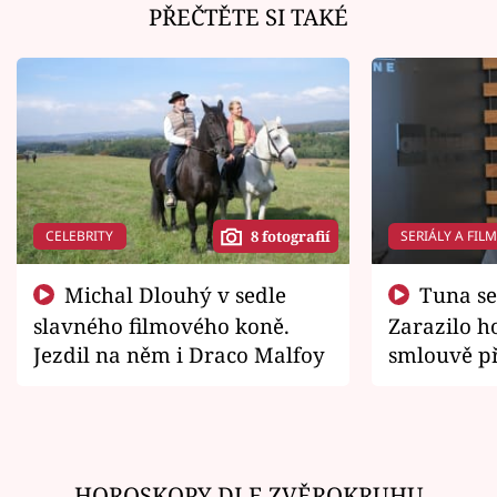
PŘEČTĚTE SI TAKÉ
CELEBRITY
SERIÁLY A FIL
8 fotografií
Michal Dlouhý v sedle
Tuna se chtěl vrátit domů.
slavného filmového koně.
Zarazilo ho
Jezdil na něm i Draco Malfoy
smlouvě př
zemřít
HOROSKOPY DLE ZVĚROKRUHU