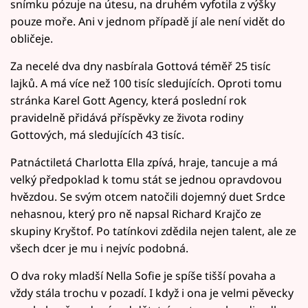
snímku pózuje na útesu, na druhém vyfotila z výšky
pouze moře. Ani v jednom případě jí ale není vidět do
obličeje.
Za necelé dva dny nasbírala Gottová téměř 25 tisíc
lajků. A má více než 100 tisíc sledujících. Oproti tomu
stránka Karel Gott Agency, která poslední rok
pravidelně přidává příspěvky ze života rodiny
Gottových, má sledujících 43 tisíc.
Patnáctiletá Charlotta Ella zpívá, hraje, tancuje a má
velký předpoklad k tomu stát se jednou opravdovou
hvězdou. Se svým otcem natočili dojemný duet Srdce
nehasnou, který pro ně napsal Richard Krajčo ze
skupiny Kryštof. Po tatínkovi zdědila nejen talent, ale ze
všech dcer je mu i nejvíc podobná.
O dva roky mladší Nella Sofie je spíše tišší povaha a
vždy stála trochu v pozadí. I když i ona je velmi pěvecky