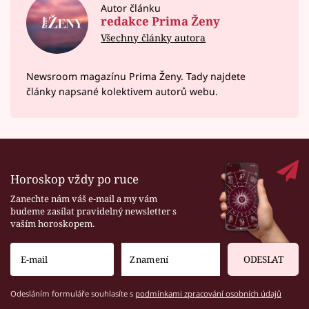
Autor článku
redakce Prima Ženy
Všechny články autora
Newsroom magazínu Prima Ženy. Tady najdete
články napsané kolektivem autorů webu.
Horoskop vždy po ruce
Zanechte nám váš e-mail a my vám
budeme zasílat pravidelný newsletter s
vaším horoskopem.
ODESLAT
Odesláním formuláře souhlasíte s
podmínkami zpracování osobních údajů