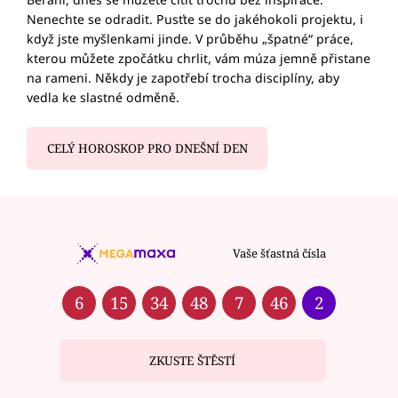
Nenechte se odradit. Pusťte se do jakéhokoli projektu, i
když jste myšlenkami jinde. V průběhu „špatné“ práce,
kterou můžete zpočátku chrlit, vám múza jemně přistane
na rameni. Někdy je zapotřebí trocha disciplíny, aby
vedla ke slastné odměně.
CELÝ HOROSKOP PRO DNEŠNÍ DEN
Vaše šťastná čísla
6
15
34
48
7
46
2
ZKUSTE ŠTĚSTÍ