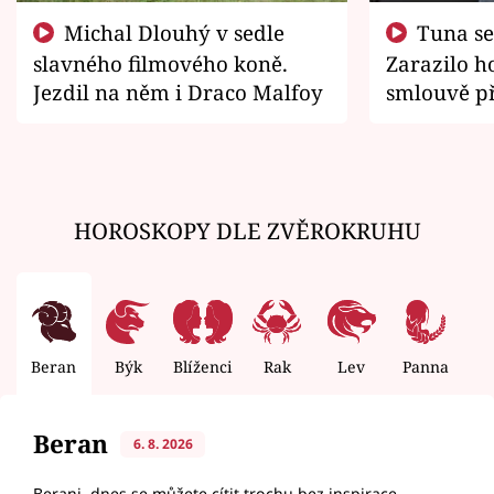
Michal Dlouhý v sedle
Tuna se chtěl vrátit domů.
slavného filmového koně.
Zarazilo ho
Jezdil na něm i Draco Malfoy
smlouvě př
zemřít
HOROSKOPY DLE ZVĚROKRUHU
Beran
Býk
Blíženci
Rak
Lev
Panna
V
Beran
6. 8. 2026
Berani, dnes se můžete cítit trochu bez inspirace.