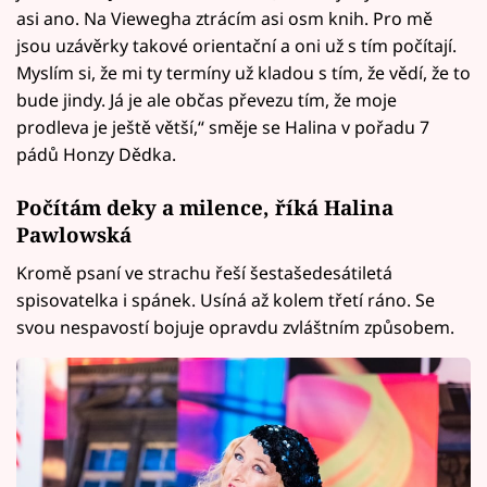
asi ano. Na Viewegha ztrácím asi osm knih. Pro mě
jsou uzávěrky takové orientační a oni už s tím počítají.
Myslím si, že mi ty termíny už kladou s tím, že vědí, že to
bude jindy. Já je ale občas převezu tím, že moje
prodleva je ještě větší,“ směje se Halina v pořadu 7
pádů Honzy Dědka.
Počítám deky a milence, říká Halina
Pawlowská
Kromě psaní ve strachu řeší šestašedesátiletá
spisovatelka i spánek. Usíná až kolem třetí ráno. Se
svou nespavostí bojuje opravdu zvláštním způsobem.