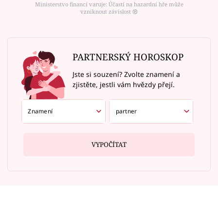
Ministerstvo financí varuje: Účastí na hazardní hře může
vzniknout závislost ⑱
PARTNERSKÝ HOROSKOP
Jste si souzení? Zvolte znamení a
zjistěte, jestli vám hvězdy přejí.
VYPOČÍTAT