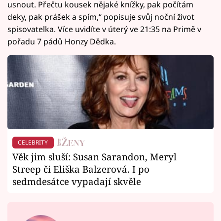
usnout. Přečtu kousek nějaké knížky, pak počítám
deky, pak prášek a spím,“ popisuje svůj noční život
spisovatelka. Více uvidíte v úterý ve 21:35 na Primě v
pořadu 7 pádů Honzy Dědka.
CELEBRITY
Věk jim sluší: Susan Sarandon, Meryl
Streep či Eliška Balzerová. I po
sedmdesátce vypadají skvěle