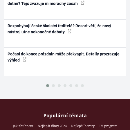
dětmi? Tejc zvažuje mimořádný zásah
Rozpohybují české školství ředitelé? Resort věří, že nový
nástroj utne nekonečné debaty
Počasí do konce prázdnin může překvapit. Detaily prozrazuje
výhled
Populární témata
Jak zhubnout
Nejlepší filmy 2024
Nejlepší horory
TV program