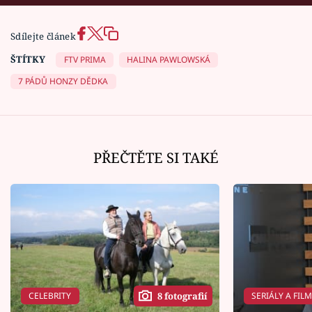
Sdílejte článek
ŠTÍTKY
FTV PRIMA
HALINA PAWLOWSKÁ
7 PÁDŮ HONZY DĚDKA
PŘEČTĚTE SI TAKÉ
CELEBRITY
SERIÁLY A FIL
8 fotografií