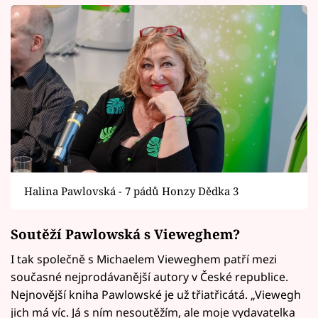
Halina Pawlovská - 7 pádů Honzy Dědka 3
Soutěží Pawlowská s Vieweghem?
I tak společně s Michaelem Vieweghem patří mezi
současné nejprodávanější autory v České republice.
Nejnovější kniha Pawlowské je už třiatřicátá. „Viewegh
jich má víc. Já s ním nesoutěžím, ale moje vydavatelka