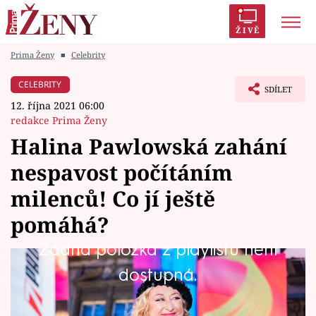
ŽIVĚ
Prima Ženy
■
Celebrity
Trendy:
Polabí
Inspekce
Prostřeno!
AYTO?
CELEBRITY
SDÍLET
Módní alarm
Zrádci
Proměny
12. října 2021 06:00
redakce Prima Ženy
Halina Pawlowská zahání
nespavost počítáním
Témata
milenců! Co jí ještě
Celebrity
pomáhá?
Žádná položka z playlistu není
Vztahy
Spisovatelka a moderátorka Halina Pawlowská
dostupná.
Seriály
říká, že píše ve strachu. Jedna
z nejprodávanějších současných spisovatelek