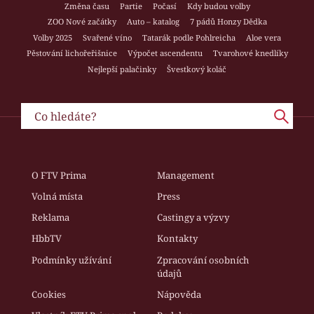
Změna času
Partie
Počasí
Kdy budou volby
ZOO Nové začátky
Auto – katalog
7 pádů Honzy Dědka
Volby 2025
Svařené víno
Tatarák podle Pohlreicha
Aloe vera
Pěstování lichořeřišnice
Výpočet ascendentu
Tvarohové knedlíky
Nejlepší palačinky
Švestkový koláč
O FTV Prima
Management
Volná místa
Press
Reklama
Castingy a výzvy
HbbTV
Kontakty
Podmínky užívání
Zpracování osobních
údajů
Cookies
Nápověda