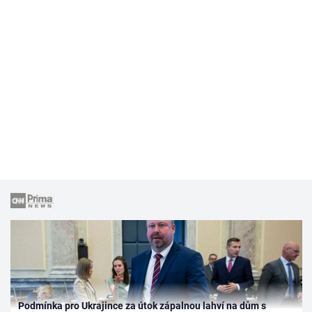
Podmínka pro Ukrajince za útok zápalnou lahví na dům s