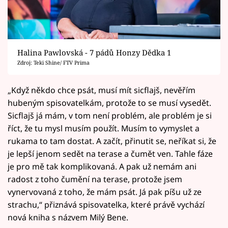
Halina Pawlovská - 7 pádů Honzy Dědka 1
Zdroj: Teki Shine/ FTV Prima
„Když někdo chce psát, musí mít sicflajš, nevěřím
hubeným spisovatelkám, protože to se musí vysedět.
Sicflajš já mám, v tom není problém, ale problém je si
říct, že tu mysl musím použít. Musím to vymyslet a
rukama to tam dostat. A začít, přinutit se, neříkat si, že
je lepší jenom sedět na terase a čumět ven. Tahle fáze
je pro mě tak komplikovaná. A pak už nemám ani
radost z toho čumění na terase, protože jsem
vynervovaná z toho, že mám psát. Já pak píšu už ze
strachu,“ přiznává spisovatelka, které právě vychází
nová kniha s názvem Milý Bene.