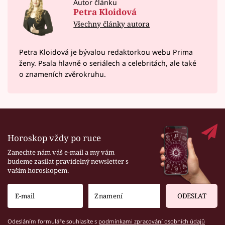
Autor článku
Petra Kloidová
Všechny články autora
Petra Kloidová je bývalou redaktorkou webu Prima
ženy. Psala hlavně o seriálech a celebritách, ale také
o znameních zvěrokruhu.
Horoskop vždy po ruce
Zanechte nám váš e-mail a my vám
budeme zasílat pravidelný newsletter s
vaším horoskopem.
ODESLAT
Odesláním formuláře souhlasíte s
podmínkami zpracování osobních údajů