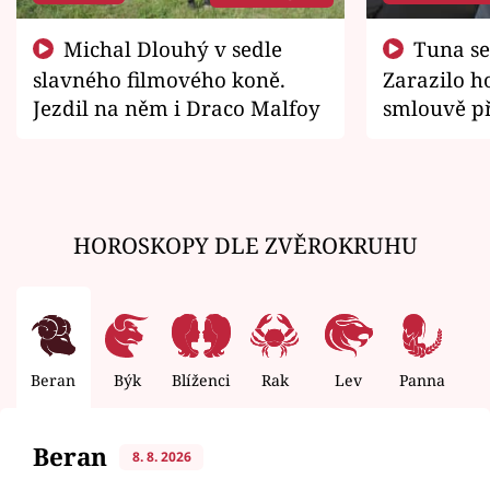
Michal Dlouhý v sedle
Tuna se chtěl vrátit domů.
slavného filmového koně.
Zarazilo ho
Jezdil na něm i Draco Malfoy
smlouvě př
zemřít
HOROSKOPY DLE ZVĚROKRUHU
Beran
Býk
Blíženci
Rak
Lev
Panna
V
Beran
8. 8. 2026