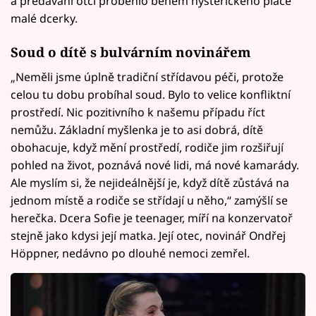
a předávání otci proběhlo během hysterického pláče
malé dcerky.
Soud o dítě s bulvárním novinářem
„Neměli jsme úplně tradiční střídavou péči, protože
celou tu dobu probíhal soud. Bylo to velice konfliktní
prostředí. Nic pozitivního k našemu případu říct
nemůžu. Základní myšlenka je to asi dobrá, dítě
obohacuje, když mění prostředí, rodiče jim rozšiřují
pohled na život, poznává nové lidi, má nové kamarády.
Ale myslím si, že nejideálnější je, když dítě zůstává na
jednom místě a rodiče se střídají u něho,“ zamýšlí se
herečka. Dcera Sofie je teenager, míří na konzervatoř
stejně jako kdysi její matka. Její otec, novinář Ondřej
Höppner, nedávno po dlouhé nemoci zemřel.