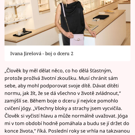
Ivana Jirešová - boj o dceru 2
„Člověk by měl dělat něco, co ho dělá šťastným,
protože prožívá životní zkoušku. Musí chránit sám
sebe, aby mohl podporovat svoje dítě. Dávat dítěti
normu, jak žít, že se dá všechno v životě zvládnout,“
zamýšlí se. Během boje o dceru jí nejvíce pomohlo
cvičení jógy. „Všechny bloky a strachy jsem vycvičila.
Člověk si vyčistí hlavu a může normálně uvažovat. Jóga
mi v tom období hodně pomáhala a budu se jí držet do
konce života,“ říká. Poslední roky se vrhla na takzvanou