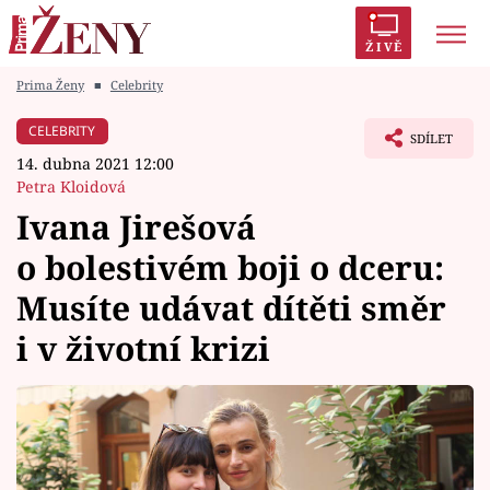
ŽIVĚ
Prima Ženy
■
Celebrity
Trendy:
Polabí
Inspekce
Prostřeno!
AYTO?
CELEBRITY
SDÍLET
Módní alarm
Zrádci
Proměny
14. dubna 2021 12:00
Petra Kloidová
Ivana Jirešová
o bolestivém boji o dceru:
Témata
Musíte udávat dítěti směr
Celebrity
i v životní krizi
Vztahy
Seriály