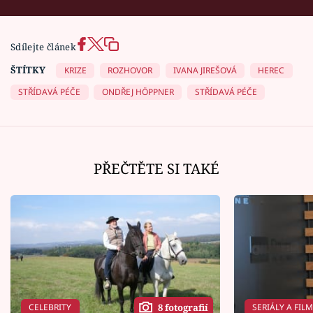
Sdílejte článek
ŠTÍTKY
KRIZE
ROZHOVOR
IVANA JIREŠOVÁ
HEREC
STŘÍDAVÁ PÉČE
ONDŘEJ HÖPPNER
STŘÍDAVÁ PÉČE
PŘEČTĚTE SI TAKÉ
CELEBRITY
SERIÁLY A FIL
8 fotografií