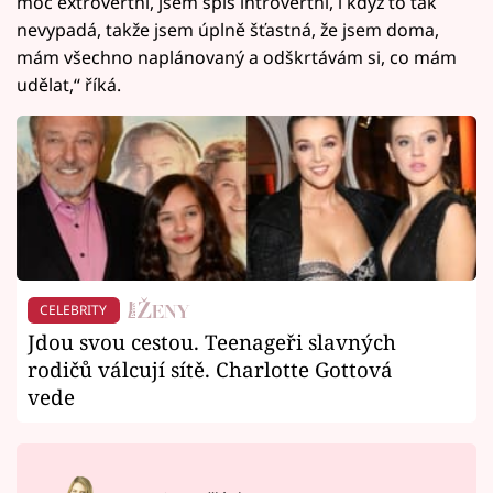
moc extrovertní, jsem spíš introvertní, i když to tak
nevypadá, takže jsem úplně šťastná, že jsem doma,
mám všechno naplánovaný a odškrtávám si, co mám
udělat,“ říká.
CELEBRITY
Jdou svou cestou. Teenageři slavných
rodičů válcují sítě. Charlotte Gottová
vede