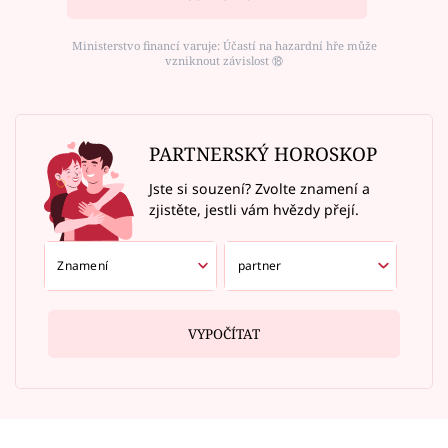
Ministerstvo financí varuje: Účastí na hazardní hře může
vzniknout závislost ⑱
PARTNERSKÝ HOROSKOP
Jste si souzení? Zvolte znamení a
zjistěte, jestli vám hvězdy přejí.
VYPOČÍTAT