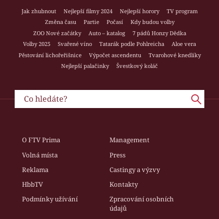
Jak zhubnout
Nejlepší filmy 2024
Nejlepší horory
TV program
Změna času
Partie
Počasí
Kdy budou volby
ZOO Nové začátky
Auto – katalog
7 pádů Honzy Dědka
Volby 2025
Svařené víno
Tatarák podle Pohlreicha
Aloe vera
Pěstování lichořeřišnice
Výpočet ascendentu
Tvarohové knedlíky
Nejlepší palačinky
Švestkový koláč
O FTV Prima
Management
Volná místa
Press
Reklama
Castingy a výzvy
HbbTV
Kontakty
Podmínky užívání
Zpracování osobních
údajů