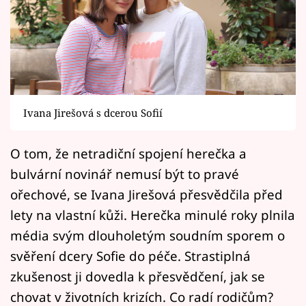
Horoskopy
Sledujte prima+
Filmový festival Karlovy Vary
Pořady
Ivana Jirešová s dcerou Sofií
Mámy sobě
O tom, že netradiční spojení herečka a
bulvární novinář nemusí být to pravé
Přihlášení
ořechové, se Ivana Jirešová přesvědčila před
lety na vlastní kůži. Herečka minulé roky plnila
Sledujte nás
média svým dlouholetým soudním sporem o
svěření dcery Sofie do péče. Strastiplná
zkušenost ji dovedla k přesvědčení, jak se
chovat v životních krizích. Co radí rodičům?