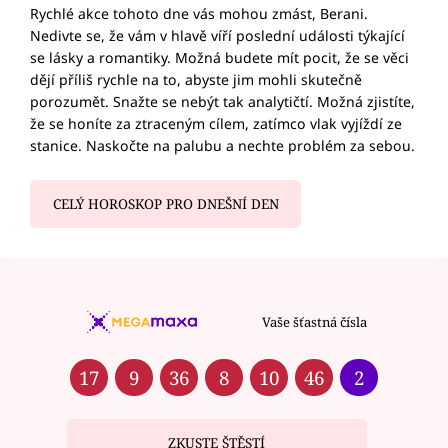
Rychlé akce tohoto dne vás mohou zmást, Berani.
Nedivte se, že vám v hlavě víří poslední události týkající
se lásky a romantiky. Možná budete mít pocit, že se věci
dějí příliš rychle na to, abyste jim mohli skutečně
porozumět. Snažte se nebýt tak analytičtí. Možná zjistíte,
že se honíte za ztraceným cílem, zatímco vlak vyjíždí ze
stanice. Naskočte na palubu a nechte problém za sebou.
CELÝ HOROSKOP PRO DNEŠNÍ DEN
Vaše šťastná čísla
17
9
36
8
10
46
2
ZKUSTE ŠTĚSTÍ