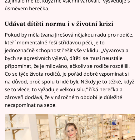
Zajímalo mě to, když mě všichni varovali,“ vysvětluje s
úsměvem herečka.
Udávat dítěti normu i v životní krizi
Pokud by měla Ivana Jirešová nějakou radu pro rodiče,
kteří momentálně řeší střídavou péči, je to
jednoznačně schopnost řešit vše v klidu. „Vyvarovala
bych se agresivních výlevů, dítěti se musí neustále
připomínat, že je milováno, ačkoliv se rodiče rozdělili.
Co se týče života rodičů, je pořád dobré vzpomínat si
na důvod, proč spolu ti lidé byli. Někdy je to těžké, když
se to vleče, to vyžaduje velkou sílu,“ říká herečka a
zároveň dodává, že v náročném období je důležité
nezapomínat na sebe.