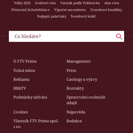
Volby 2025
Svařené víno
Tatarák podle Pohlreicha
Aloe vera
Pěstování lichořeřišnice
Výpočet ascendentu
Tvarohové knedlíky
Nejlepší palačinky
Švestkový koláč
O FTV Prima
Management
Volná místa
Press
Reklama
Castingy a výzvy
HbbTV
Kontakty
Podmínky užívání
Zpracování osobních
údajů
Cookies
Nápověda
Vlastník FTV Prima spol.
Redakce
s r.o.