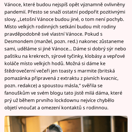
Vánoce, které budou nejspíš opět významně ovlivněny
pandemií. Přesto se snaží ostatní podpořit pozitivnými
slovy. „Letošní Vánoce budou jiné, o tom není pochyb.
Místo velkých rodinných setkání budou mít rodiny
pravděpodobně své vlastní Vánoce. Pokud s
Desmondem (manžel, pozn. red.) nakonec zůstaneme
sami, uděláme si jiné Vánoce... Dáme si dobrý sýr nebo
paštiku na krekrech, sýrové tyčinky, klobásy a vepřové
koláče místo velkých hodů. Možná si dáme ke
štědrovečerní večeři jen toasty s marmite (britská
pomazánka připravená z extraktu z pivních kvacnic,
pozn. redakce) a spoustou másla,“ svěřila se
fanouškům ve svém blogu tato jistě milá dáma, které
prý už během prvního lockdownu nejvíce chybělo
objetí vnoučat a omezení kontaktů s rodinnou.