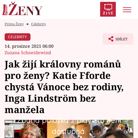
ŽIVĚ
Prima Ženy
■
Celebrity
Trendy:
Polabí
Inspekce
Prostřeno!
AYTO?
CELEBRITY
SDÍLET
Módní alarm
Zrádci
Proměny
14. prosince 2021 06:00
Zuzana Schneidewind
Jak žijí královny románů
pro ženy? Katie Fforde
Témata
chystá Vánoce bez rodiny,
Celebrity
Inga Lindström bez
manžela
Vztahy
Žádná položka z playlistu není
Seriály
Katie Fforde, Inga Lindström, Emilie Richards.
dostupná.