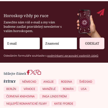
Horoskop vždy po ruce
Zanechte nám váš e-mail a my vám
budeme zasílat pravidelný newsletter s
vaším horoskopem.
ODESLAT
Odesláním formuláře souhlasíte s
podmínkami zpracování osobních údajů
Sdílejte článek
ŠTÍTKY
NĚMECKO
ANGLIE
RODINA
ŠVÉDSKO
BERLÍN
VÁNOCE
MANŽELÉ
ROMÁN
USA
ČERVENÁ KNIHOVNA
INGA LINDSTRÖM
NEJLEPŠÍ ROMANTICKÉ FILMY
KATIE FFORDE