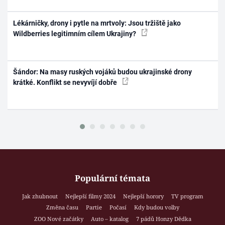
Lékárničky, drony i pytle na mrtvoly: Jsou tržiště jako
Wildberries legitimním cílem Ukrajiny?
Šándor: Na masy ruských vojáků budou ukrajinské drony
krátké. Konflikt se nevyvíjí dobře
Populární témata
Jak zhubnout
Nejlepší filmy 2024
Nejlepší horory
TV program
Změna času
Partie
Počasí
Kdy budou volby
ZOO Nové začátky
Auto – katalog
7 pádů Honzy Dědka