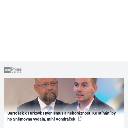
Bartošek k Turkovi: Hyenismus a nehoráznost. Ke stíhání by
ho Sněmovna vydala, míní Vondráček