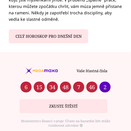
kterou můžete zpočátku chrlit, vám múza jemně přistane
na rameni. Někdy je zapotřebí trocha disciplíny, aby
vedla ke slastné odměně.
CELÝ HOROSKOP PRO DNEŠNÍ DEN
Vaše šťastná čísla
6
15
34
48
7
46
2
ZKUSTE ŠTĚSTÍ
Ministerstvo financí varuje: Účastí na hazardní hře může
vzniknout závislost ⑱