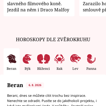
slavného filmového koně.
Zarazilo ho
Jezdil na něm i Draco Malfoy
smlouvě př
zemřít
HOROSKOPY DLE ZVĚROKRUHU
Beran
Býk
Blíženci
Rak
Lev
Panna
V
Beran
6. 8. 2026
Berani, dnes se můžete cítit trochu bez inspirace.
Nenechte se odradit. Pusťte se do jakéhokoli projektu, i
když jste myšlenkami jinde. V průběhu „špatné“ práce,