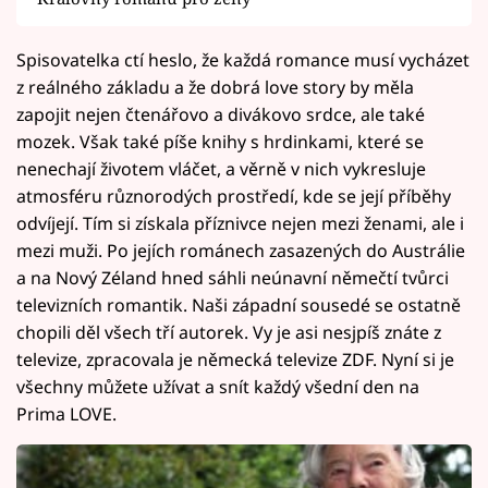
Spisovatelka ctí heslo, že každá romance musí vycházet
z reálného základu a že dobrá love story by měla
zapojit nejen čtenářovo a divákovo srdce, ale také
mozek. Však také píše knihy s hrdinkami, které se
nenechají životem vláčet, a věrně v nich vykresluje
atmosféru různorodých prostředí, kde se její příběhy
odvíjejí. Tím si získala příznivce nejen mezi ženami, ale i
mezi muži. Po jejích románech zasazených do Austrálie
a na Nový Zéland hned sáhli neúnavní němečtí tvůrci
televizních romantik. Naši západní sousedé se ostatně
chopili děl všech tří autorek. Vy je asi nesjpíš znáte z
televize, zpracovala je německá televize ZDF. Nyní si je
všechny můžete užívat a snít každý všední den na
Prima LOVE.