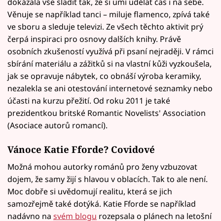
dokázala vše sladit tak, že si umí udělat čas i na sebe.
Věnuje se například tanci – miluje flamenco, zpívá také
ve sboru a sleduje televizi. Ze všech těchto aktivit prý
čerpá inspiraci pro osnovy dalších knihy. Právě
osobních zkušeností využívá při psaní nejraději. V rámci
sbírání materiálu a zážitků si na vlastní kůži vyzkoušela,
jak se opravuje nábytek, co obnáší výroba keramiky,
nezalekla se ani otestování internetové seznamky nebo
účasti na kurzu přežití. Od roku 2011 je také
prezidentkou britské Romantic Novelists' Association
(Asociace autorů romancí).
Vánoce Katie Fforde? Covidové
Možná mohou autorky románů pro ženy vzbuzovat
dojem, že samy žijí s hlavou v oblacích. Tak to ale není.
Moc dobře si uvědomují realitu, která se jich
samozřejmě také dotýká. Katie Fforde se například
nadávno na
svém blogu
rozepsala o plánech na letošní