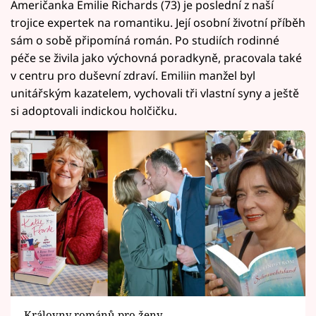
Američanka Emilie Richards (73) je poslední z naší
trojice expertek na romantiku. Její osobní životní příběh
sám o sobě připomíná román. Po studiích rodinné
péče se živila jako výchovná poradkyně, pracovala také
v centru pro duševní zdraví. Emiliin manžel byl
unitářským kazatelem, vychovali tři vlastní syny a ještě
si adoptovali indickou holčičku.
Královny románů pro ženy