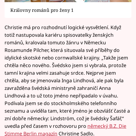
Královny románů pro ženy 1
Christie má pro rozhodnutí logické vysvětlení. Když
totiž nastupovala kariéru spisovatelky ženských
románů, kralovala tomuto žánru v Německu
Rosamunde Pilcher, která situovala své příběhy do
idylické skotské nebo cornwallské krajiny. „Takže jsem
chtěla něco nového. Švédsko jsem si vybrala, protože
tamní krajina velmi zasahuje srdce. Nejprve jsem
chtěla, aby se jmenovala Inga Lindhová, ale pak byla
zavražděna švédská ministryně zahraničí Anna
Lindhová a to už toto jméno nepřipadalo v úvahu.
Podívala jsem se do stockholmského telefonního
seznamu a uviděla tam, které jméno je obzvlášť časté a
zní dobře německy: Lindström, což je švédsky Šafář,“
uvedla před časem v rozhovoru pro
německý B.Z. Die
Stimme Berlin magazín
Christine Sadlo.