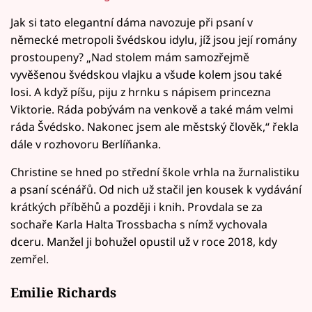
Jak si tato elegantní dáma navozuje při psaní v
německé metropoli švédskou idylu, jíž jsou její romány
prostoupeny? „Nad stolem mám samozřejmě
vyvěšenou švédskou vlajku a všude kolem jsou také
losi. A když píšu, piju z hrnku s nápisem princezna
Viktorie. Ráda pobývám na venkově a také mám velmi
ráda Švédsko. Nakonec jsem ale městský člověk,“ řekla
dále v rozhovoru Berlíňanka.
Christine se hned po střední škole vrhla na žurnalistiku
a psaní scénářů. Od nich už stačil jen kousek k vydávání
krátkých příběhů a později i knih. Provdala se za
sochaře Karla Halta Trossbacha s nímž vychovala
dceru. Manžel ji bohužel opustil už v roce 2018, kdy
zemřel.
Emilie Richards