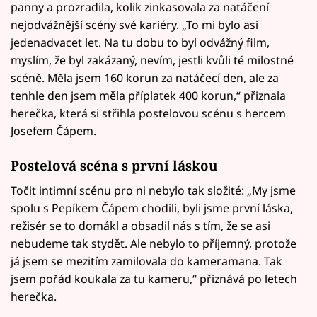
panny a prozradila, kolik zinkasovala za natáčení
nejodvážnější scény své kariéry. „To mi bylo asi
jedenadvacet let. Na tu dobu to byl odvážný film,
myslím, že byl zakázaný, nevím, jestli kvůli té milostné
scéně. Měla jsem 160 korun za natáčecí den, ale za
tenhle den jsem měla příplatek 400 korun,“ přiznala
herečka, která si střihla postelovou scénu s hercem
Josefem Čápem.
Postelová scéna s první láskou
Točit intimní scénu pro ni nebylo tak složité: „My jsme
spolu s Pepíkem Čápem chodili, byli jsme první láska,
režisér se to domákl a obsadil nás s tím, že se asi
nebudeme tak stydět. Ale nebylo to příjemný, protože
já jsem se mezitím zamilovala do kameramana. Tak
jsem pořád koukala za tu kameru,“ přiznává po letech
herečka.