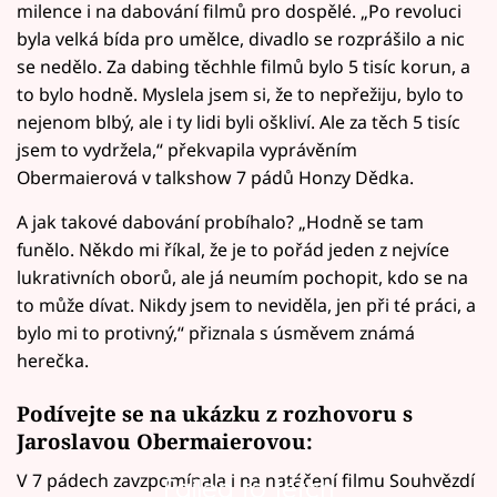
milence i na dabování filmů pro dospělé. „Po revoluci
byla velká bída pro umělce, divadlo se rozprášilo a nic
se nedělo. Za dabing těchhle filmů bylo 5 tisíc korun, a
to bylo hodně. Myslela jsem si, že to nepřežiju, bylo to
nejenom blbý, ale i ty lidi byli oškliví. Ale za těch 5 tisíc
jsem to vydržela,“ překvapila vyprávěním
Obermaierová v talkshow 7 pádů Honzy Dědka.
A jak takové dabování probíhalo? „Hodně se tam
funělo. Někdo mi říkal, že je to pořád jeden z nejvíce
lukrativních oborů, ale já neumím pochopit, kdo se na
to může dívat. Nikdy jsem to neviděla, jen při té práci, a
bylo mi to protivný,“ přiznala s úsměvem známá
herečka.
Podívejte se na ukázku z rozhovoru s
Jaroslavou Obermaierovou:
V 7 pádech zavzpomínala i na natáčení filmu Souhvězdí
Failed to fetch