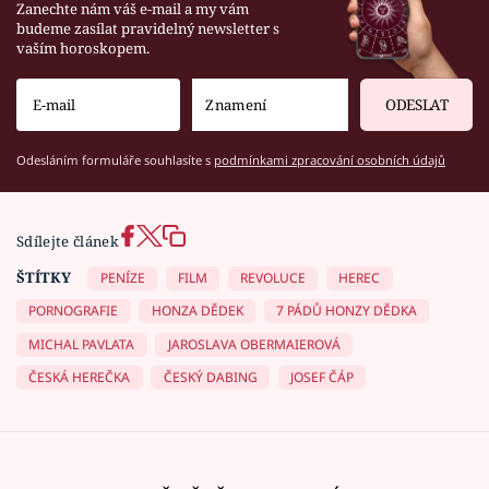
Zanechte nám váš e-mail a my vám
budeme zasílat pravidelný newsletter s
vaším horoskopem.
ODESLAT
Odesláním formuláře souhlasíte s
podmínkami zpracování osobních údajů
Sdílejte článek
ŠTÍTKY
PENÍZE
FILM
REVOLUCE
HEREC
PORNOGRAFIE
HONZA DĚDEK
7 PÁDŮ HONZY DĚDKA
MICHAL PAVLATA
JAROSLAVA OBERMAIEROVÁ
ČESKÁ HEREČKA
ČESKÝ DABING
JOSEF ČÁP