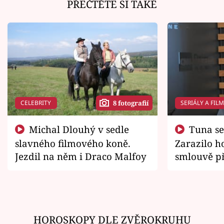
PŘEČTĚTE SI TAKÉ
CELEBRITY
SERIÁLY A FIL
8 fotografií
Michal Dlouhý v sedle
Tuna se chtěl vrátit domů.
slavného filmového koně.
Zarazilo ho
Jezdil na něm i Draco Malfoy
smlouvě př
zemřít
HOROSKOPY DLE ZVĚROKRUHU