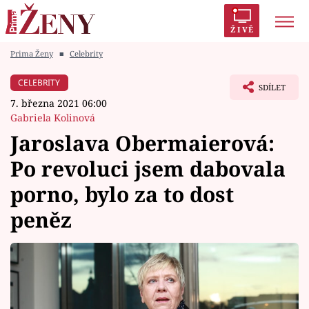
ŽIVĚ
Prima Ženy
■
Celebrity
Trendy:
Polabí
Inspekce
Prostřeno!
AYTO?
CELEBRITY
SDÍLET
Módní alarm
Zrádci
Proměny
7. března 2021 06:00
Gabriela Kolinová
Jaroslava Obermaierová:
Po revoluci jsem dabovala
Témata
porno, bylo za to dost
Celebrity
peněz
Vztahy
Seriály