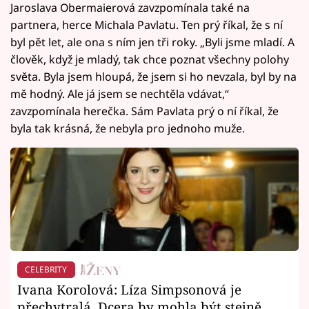
Jaroslava Obermaierová zavzpomínala také na
partnera, herce Michala Pavlatu. Ten prý říkal, že s ní
byl pět let, ale ona s ním jen tři roky. „Byli jsme mladí. A
člověk, když je mladý, tak chce poznat všechny polohy
světa. Byla jsem hloupá, že jsem si ho nevzala, byl by na
mě hodný. Ale já jsem se nechtěla vdávat,“
zavzpomínala herečka. Sám Pavlata prý o ní říkal, že
byla tak krásná, že nebyla pro jednoho muže.
CELEBRITY
Ivana Korolová: Líza Simpsonová je
přechytralá. Dcera by mohla být stejně