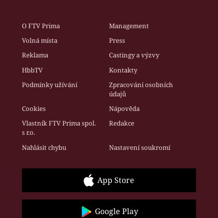
O FTV Prima
Management
Volná místa
Press
Reklama
Castingy a výzvy
HbbTV
Kontakty
Podmínky užívání
Zpracování osobních
údajů
Cookies
Nápověda
Vlastník FTV Prima spol.
Redakce
s r.o.
Nahlásit chybu
Nastavení soukromí
App Store
Google Play