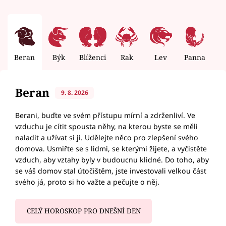
Beran
Býk
Blíženci
Rak
Lev
Panna
V
Beran
9. 8. 2026
Berani, buďte ve svém přístupu mírní a zdrženliví. Ve
vzduchu je cítit spousta něhy, na kterou byste se měli
naladit a užívat si ji. Udělejte něco pro zlepšení svého
domova. Usmiřte se s lidmi, se kterými žijete, a vyčistěte
vzduch, aby vztahy byly v budoucnu klidné. Do toho, aby
se váš domov stal útočištěm, jste investovali velkou část
svého já, proto si ho važte a pečujte o něj.
CELÝ HOROSKOP PRO DNEŠNÍ DEN