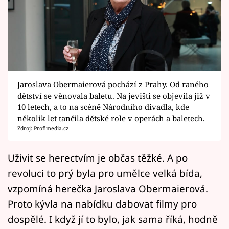
Horoskopy
Sledujte prima+
Filmový festival Karlovy Vary
Pořady
Jaroslava Obermaierová pochází z Prahy. Od raného
dětství se věnovala baletu. Na jevišti se objevila již v
Mámy sobě
10 letech, a to na scéně Národního divadla, kde
několik let tančila dětské role v operách a baletech.
Zdroj: Profimedia.cz
Přihlášení
Uživit se herectvím je občas těžké. A po
revoluci to prý byla pro umělce velká bída,
Sledujte nás
vzpomíná herečka Jaroslava Obermaierová.
Proto kývla na nabídku dabovat filmy pro
dospělé. I když jí to bylo, jak sama říká, hodně