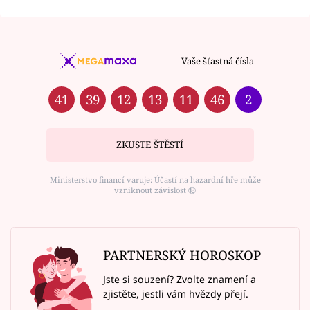
Vaše šťastná čísla
41
39
12
13
11
46
2
ZKUSTE ŠTĚSTÍ
Ministerstvo financí varuje: Účastí na hazardní hře může
vzniknout závislost ⑱
PARTNERSKÝ HOROSKOP
Jste si souzení? Zvolte znamení a
zjistěte, jestli vám hvězdy přejí.