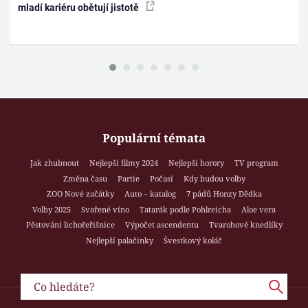
mladí kariéru obětují jistotě
Populární témata
Jak zhubnout
Nejlepší filmy 2024
Nejlepší horory
TV program
Změna času
Partie
Počasí
Kdy budou volby
ZOO Nové začátky
Auto – katalog
7 pádů Honzy Dědka
Volby 2025
Svařené víno
Tatarák podle Pohlreicha
Aloe vera
Pěstování lichořeřišnice
Výpočet ascendentu
Tvarohové knedlíky
Nejlepší palačinky
Švestkový koláč