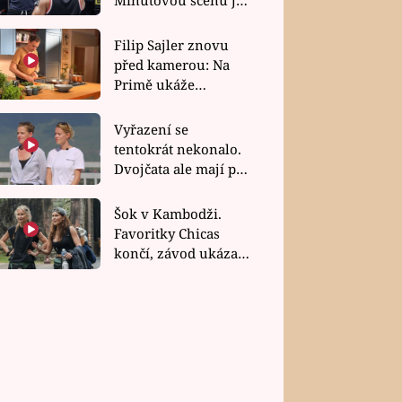
bez dubla
Filip Sajler znovu
před kamerou: Na
Primě ukáže
poctivou kuchyni i
rychlé recepty
Vyřazení se
tentokrát nekonalo.
Dvojčata ale mají po
uzavření třetí etapy
závodu nůž na krku
Šok v Kambodži.
Favoritky Chicas
končí, závod ukázal
svou nejtvrdší tvář