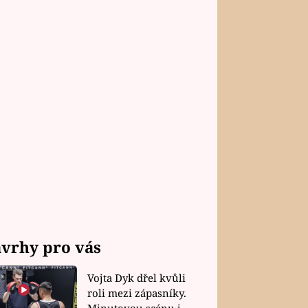
vrhy pro vás
Vojta Dyk dřel kvůli
roli mezi zápasníky.
Minutovou scénu jel