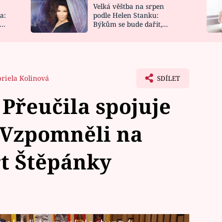
Velká věštba na srpen
NOVINKY
ZAHRADA
a:
podle Helen Stanku:
y
Býkům se bude dařit,
VIDEORECEPTY
DESIGN
Vodnáře čeká jízda
riela Kolinová
SDÍLET
Přeučila spojuje
 Vzpomněli na
t Štěpánky