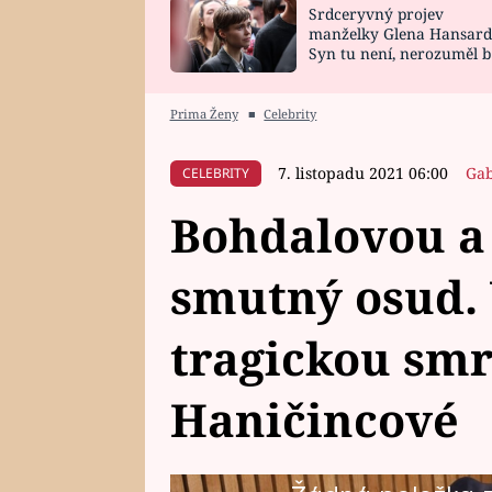
Srdceryvný projev
SNÁŘ
CELEBRITY
manželky Glena Hansard
Syn tu není, nerozuměl b
HOROSKOP NA
VAŘENÍ
tomu, vysvětlila
ROK 2023
Prima Ženy
■
Celebrity
7. listopadu 2021 06:00
Gab
CELEBRITY
Bohdalovou a 
smutný osud.
tragickou smr
Haničincové