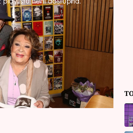
playlistu není dostupná.
opisnou knihu s názvem Deset klobouků
l Jiřinu Bohdalovou. Znají se už od
ně společného. Pojí je i velmi
h tátové byli političtí vězni a skončili
ek Přeučil dostal dokonce ve
orkou Miladou Horákovou doživotí.
TO