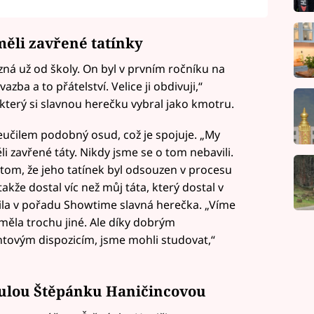
měli zavřené tatínky
zná už od školy. On byl v prvním ročníku na
zba a to přátelství. Velice ji obdivuji,“
, který si slavnou herečku vybral jako kmotru.
eučilem podobný osud, což je spojuje. „My
li zavřené táty. Nikdy jsme se o tom nebavili.
 tom, že jeho tatínek byl odsouzen v procesu
akže dostal víc než můj táta, který dostal v
lila v pořadu Showtime slavná herečka. „Víme
 měla trochu jiné. Ale díky dobrým
tovým dispozicím, jsme mohli studovat,“
ulou Štěpánku Haničincovou