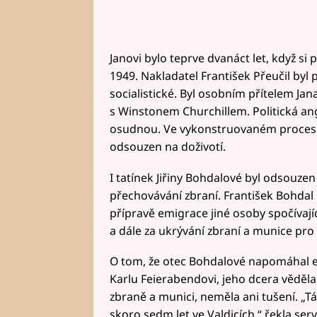
Janovi bylo teprve dvanáct let, když si p
1949. Nakladatel František Přeučil by
socialistické. Byl osobním přítelem Jan
s Winstonem Churchillem. Politická a
osudnou. Ve vykonstruovaném proces
odsouzen na doživotí.
I tatínek Jiřiny Bohdalové byl odsouze
přechovávání zbraní. František Bohdal 
přípravě emigrace jiné osoby spočívají
a dále za ukrývání zbraní a munice pr
O tom, že otec Bohdalové napomáhal em
Karlu Feierabendovi, jeho dcera věděla
zbraně a munici, neměla ani tušení. „Tá
skoro sedm let ve Valdicích,“ řekla ser