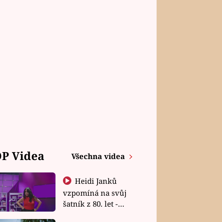
P Videa
Všechna videa
Heidi Janků
vzpomíná na svůj
šatník z 80. let -
Shopaholičky