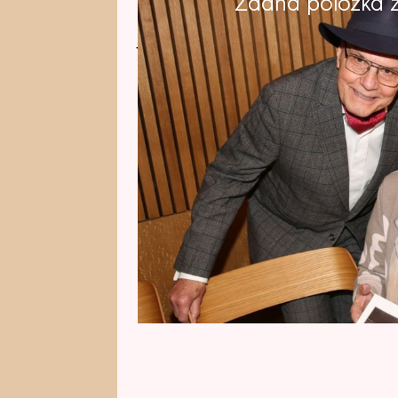
Žádná položka z 
Herec Jan Přeučil pokřtil život
Jana Přeučila. Za kmotru si vybra
studentských let a mají toho hod
bolestivé rodinné vzpomínky. Jejic
za mřížemi za velezradu. Františ
vykonstruovaném procesu s dokt