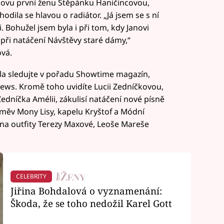
ilovu první ženu Štěpánku Haničincovou,
odila se hlavou o radiátor. „Já jsem se s ní
. Bohužel jsem byla i při tom, kdy Janovi
 při natáčení Návštěvy staré dámy,“
vá.
ila sledujte v pořadu Showtime magazín,
News. Kromě toho uvidíte Lucii Zedníčkovou,
edníčka Amélii, zákulisí natáčení nové písně
měv Mony Lisy, kapelu Kryštof a Módní
í na outfity Terezy Maxové, Leoše Mareše
CELEBRITY
Jiřina Bohdalová o vyznamenání:
Škoda, že se toho nedožil Karel Gott