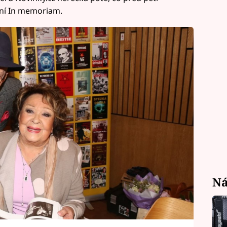
ění In memoriam.
Ná