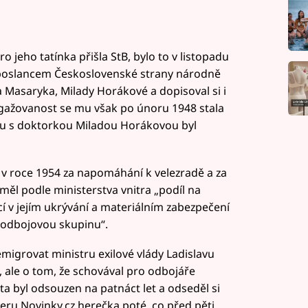
ro jeho tatínka přišla StB, bylo to v listopadu
l poslancem Československé strany národně
a Masaryka, Milady Horákové a dopisoval si i
ngažovanost se mu však po únoru 1948 stala
u s doktorkou Miladou Horákovou byl
n v roce 1954 za napomáhání k velezradě a za
měl podle ministerstva vnitra „podíl na
cí v jejím ukrývání a materiálním zabezpečení
o odbojovou skupinu“.
igrovat ministru exilové vlády Ladislavu
, ale o tom, že schovával pro odbojáře
ta byl odsouzen na patnáct let a odseděl si
veru Novinky.cz herečka poté, co před pěti