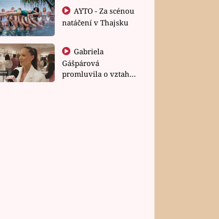
AYTO - Za scénou
natáčení v Thajsku
Gabriela
Gášpárová
promluvila o vztahu
a zakládání rodiny