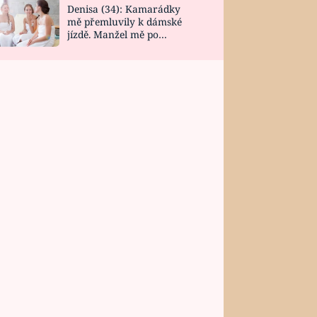
Denisa (34): Kamarádky
mě přemluvily k dámské
jízdě. Manžel mě po
návratu zaskočil