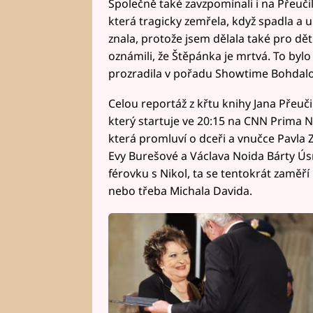
Společně také zavzpomínali i na Přeuč
která tragicky zemřela, když spadla a uh
znala, protože jsem dělala také pro děti
oznámili, že Štěpánka je mrtvá. To bylo
prozradila v pořadu Showtime Bohdalo
Celou reportáž z křtu knihy Jana Přeuč
který startuje ve 20:15 na CNN Prima 
která promluví o dceři a vnučce Pavla Z
Evy Burešové a Václava Noida Bárty Ús
férovku s Nikol, ta se tentokrát zaměř
nebo třeba Michala Davida.