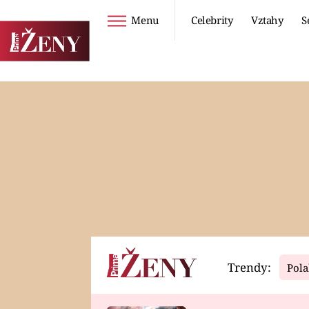
Menu
Celebrity
Vztahy
S
Seriály
Životní styl
ZOO
DIETY A HUBNUTÍ
PROSTŘENO!
CESTOVÁNÍ A
DOVOLENÁ
DUCH
ZDRAVÍ
Trendy:
Pola
Horoskopy
Video
ASTROČLÁNKY
SERIÁLY