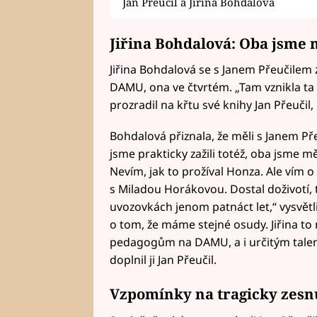
Jan Přeučil a Jiřina Bohdalová
Jiřina Bohdalová: Oba jsme 
Jiřina Bohdalová se s Janem Přeučilem 
DAMU, ona ve čtvrtém. „Tam vznikla ta va
prozradil na křtu své knihy Jan Přeučil
Bohdalová přiznala, že měli s Janem Př
jsme prakticky zažili totéž, oba jsme mě
Nevím, jak to prožíval Honza. Ale vím o
s Miladou Horákovou. Dostal doživotí, t
uvozovkách jenom patnáct let,“ vysvět
o tom, že máme stejné osudy. Jiřina to
pedagogům na DAMU, a i určitým talen
doplnil ji Jan Přeučil.
Vzpomínky na tragicky zesn