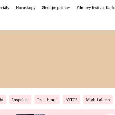
eriály
Horoskopy
Sledujte prima+
Filmový festival Karl
Celebrity
Recept
MÓDA A KRÁSA
HLAVNÍ JÍ
VZTAHY A SEX
SLADKÉ
PRIMA MAMINKA
ZDRAVÉ
bí
Inspekce
Prostřeno!
AYTO?
Módní alarm
Fresh
Living
RECEPTY
BYDLENÍ