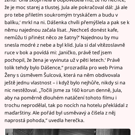
že je moc starej a tlustej. Jula ale pokračoval dál: ‚Já ale
pro tebe přiletím soukromým tryskáčem a budu v
balíku,‘ mrkl na ni. Dášenka chvíli přemýšlela a pak se k
němu najednou začala lísat. ‚Nechceš donést kafe,
nemůžu ti přinést něco ze šatny?‘ Najednou by mu
snesla modré z nebe a byl klid. Jula si dal vítězoslavně
ruce v bok a povídá mi: ‚Janičko, právě teď jsem
pochopil, že žena je vyvinuta už v pěti letech.‘ Právě
tolik tehdy bylo Dášence,“ prozradila pro web Prima
Ženy s úsměvem Šulcová, která na něm obdivovala
ještě jednu vlastnost – i když bylo nejhůře, nikdy si na
nic nestěžoval. „Točili jsme za 160 korun denně, Jula,
aby na poměrně dlouhém natáčení tohoto filmu i
trochu neprodělal, tak po nocích na hotelu překládal z
maďarštiny. Ale pořád byl usměvavý a čišela z něj
naprostá pohoda,“ uvedla herečka.