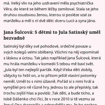
má. Velký vliv na jeho uzdravení měla psychiatrička
Věra, do které se během léčby zamiloval. Stala se jeho
druhou osudovou ženou, kterou si posléze vzal za
manželku a měl s ní dvě děti: dceru Lucii a syna Jána.
Jana Šulcová: S dětmi to Jula Satinský uměl
bezvadně
Satinský byl díky své pohodové, srdečné povaze u
svých kolegů velmi oblíbený. Všichni na něj vzpomínali
s láskou a úctou. Tak jako například Jana Šulcová, která
mu hrála manželku v komedii S tebou mě baví svět.
„Jula byl ten nejlepší parťák. Když třeba děti zlobily,
vždycky to řešil on, a to přitom ještě vlastní potomky
neměl. Uměl to s nimi úžasně. Pořád si s nimi hrál a
vymýšlel pro ně různé hry. Jednou to ale přepískly, tak
trochu zvýšil hlas a povídá: ‚Tak děti, a bude ticho, a
tobě Dášenko chci říci, že v roce 2010 si tě vezmu za
ženu!‘ Ona zkoprněla a odpověděla mu, že ho nechce,