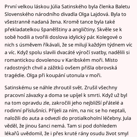
První velkou láskou Júlia Satinského byla členka Baletu
Slovenského národního divadla Olga Lajdová. Byla to
všestranně nadaná žena. Kromě tance byla také
překladatelkou španělštiny a angličtiny. Skvěle se k
sobě hodili a tvořili doslova idylický pár. Kolegové o
nich s úsměvem říkávali, že se milují každým týdnem víc
a víc. Když spolu slavili dvacáté výročí svatby, nadělili si
romantickou dovolenou v Karibském moři. Místo
radostných chvil a zážitků ovšem přišla obrovská
tragédie. Olga při koupání utonula v moři.
Satinskému se náhle zhroutil svět. Zrušil všechny
pracovní závazky a doma se upíjel k smrti. Když už byl
na tom opravdu zle, zakročili jeho nejbližší přátelé a
rodinní příslušníci. Přijeli za ním, na nic se ho neptali,
naložili do auta a odvezli do protialkoholní léčebny. Jula
věděl, že jinou šanci nemá. Tam si pod dohledem
lékařů uvědomil, že i přes kruté rány osudu život smyl