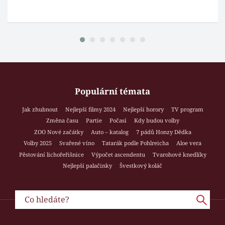
Populární témata
Jak zhubnout
Nejlepší filmy 2024
Nejlepší horory
TV program
Změna času
Partie
Počasí
Kdy budou volby
ZOO Nové začátky
Auto – katalog
7 pádů Honzy Dědka
Volby 2025
Svařené víno
Tatarák podle Pohlreicha
Aloe vera
Pěstování lichořeřišnice
Výpočet ascendentu
Tvarohové knedlíky
Nejlepší palačinky
Švestkový koláč