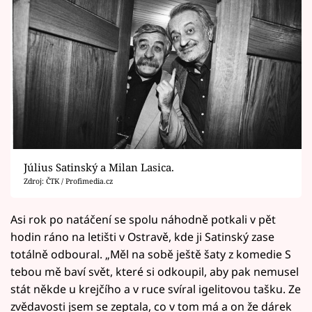
Július Satinský a Milan Lasica.
Zdroj: ČTK / Profimedia.cz
Asi rok po natáčení se spolu náhodně potkali v pět
hodin ráno na letišti v Ostravě, kde ji Satinský zase
totálně odboural. „Měl na sobě ještě šaty z komedie S
tebou mě baví svět, které si odkoupil, aby pak nemusel
stát někde u krejčího a v ruce svíral igelitovou tašku. Ze
zvědavosti jsem se zeptala, co v tom má a on že dárek