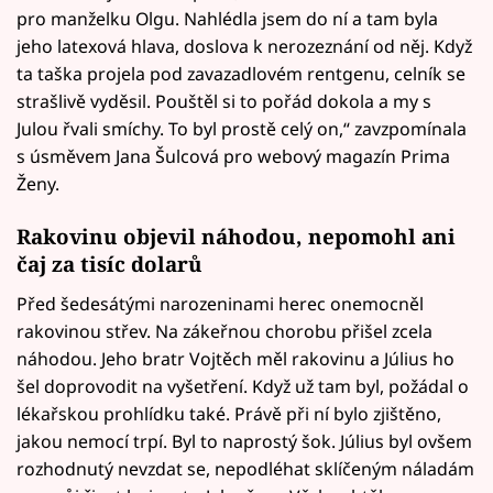
pro manželku Olgu. Nahlédla jsem do ní a tam byla
jeho latexová hlava, doslova k nerozeznání od něj. Když
ta taška projela pod zavazadlovém rentgenu, celník se
strašlivě vyděsil. Pouštěl si to pořád dokola a my s
Julou řvali smíchy. To byl prostě celý on,“ zavzpomínala
s úsměvem Jana Šulcová pro webový magazín Prima
Ženy.
Rakovinu objevil náhodou, nepomohl ani
čaj za tisíc dolarů
Před šedesátými narozeninami herec onemocněl
rakovinou střev. Na zákeřnou chorobu přišel zcela
náhodou. Jeho bratr Vojtěch měl rakovinu a Július ho
šel doprovodit na vyšetření. Když už tam byl, požádal o
lékařskou prohlídku také. Právě při ní bylo zjištěno,
jakou nemocí trpí. Byl to naprostý šok. Július byl ovšem
rozhodnutý nevzdat se, nepodléhat sklíčeným náladám