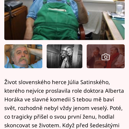
Horoskopy
Sledujte prima+
Filmový festival Karlovy Vary
Pořady
Mámy sobě
Přihlášení
Život slovenského herce Júlia Satinského,
kterého nejvíce proslavila role doktora Alberta
Sledujte nás
Horáka ve slavné komedii S tebou mě baví
svět, rozhodně nebyl vždy jenom veselý. Poté,
co tragicky přišel o svou první ženu, hodlal
skoncovat se životem. Když před šedesátými