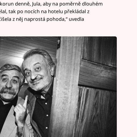
160 korun denně, Jula, aby na poměrně dlouhém
al, tak po nocích na hotelu překládal z
išela z něj naprostá pohoda,“ uvedla