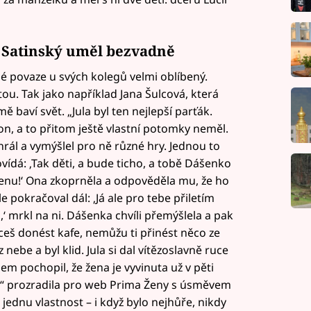
a Satinský uměl bezvadně
é povaze u svých kolegů velmi oblíbený.
tou. Tak jako například Jana Šulcová, která
baví svět. „Jula byl ten nejlepší parťák.
l on, a to přitom ještě vlastní potomky neměl.
hrál a vymýšlel pro ně různé hry. Jednou to
povídá: ‚Tak děti, a bude ticho, a tobě Dášenko
a ženu!‘ Ona zkoprněla a odpověděla mu, že ho
ale pokračoval dál: ‚Já ale pro tebe přiletím
 mrkl na ni. Dášenka chvíli přemýšlela a pak
ceš donést kafe, nemůžu ti přinést něco ze
ebe a byl klid. Jula si dal vítězoslavně ruce
sem pochopil, že žena je vyvinuta už v pěti
ce,“ prozradila pro web Prima Ženy s úsměvem
jednu vlastnost – i když bylo nejhůře, nikdy