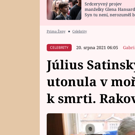
Srdceryvný projev
SNÁŘ
CELEBRITY
manželky Glena Hansard
Syn tu není, nerozuměl b
HOROSKOP NA
VAŘENÍ
tomu, vysvětlila
ROK 2023
Prima Ženy
■
Celebrity
20. srpna 2021 06:05
Gabri
CELEBRITY
Július Satins
utonula v moři
k smrti. Rako