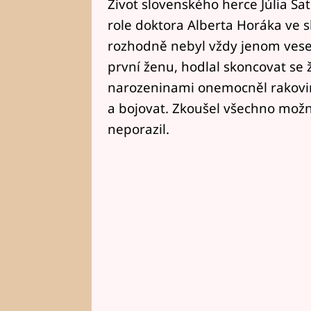
Život slovenského herce Júlia Sat
role doktora Alberta Horáka ve s
rozhodně nebyl vždy jenom veselý
první ženu, hodlal skoncovat se
narozeninami onemocněl rakovin
a bojovat. Zkoušel všechno mož
neporazil.