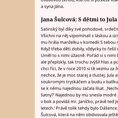
a syna Jána.
Jana Šulcová: S dětmi to Jul
Satinský byl díky své pohodové, srdečn
Všichni na něj vzpomínali s láskou a úc
mu hrála manželku v komedii S tebou mě 
Když třeba děti zlobily, vždycky to řeši
Uměl to s nimi úžasně. Pořád si s nimi 
ale přepískly, tak trochu zvýšil hlas a 
chci říci, že v roce 2010 si tě vezmu z
nechce, že je moc starej a tlustej. Jula 
soukromým tryskáčem a budu v balíku,‘
se k němu najednou začala lísat. ‚Nech
šatny?‘ Najednou by mu snesla modré z n
v bok a povídá mi: ‚Janičko, právě teď j
letech.‘ Právě tolik tehdy bylo Dášen
Šulcová, která na něm obdivovala ještě 