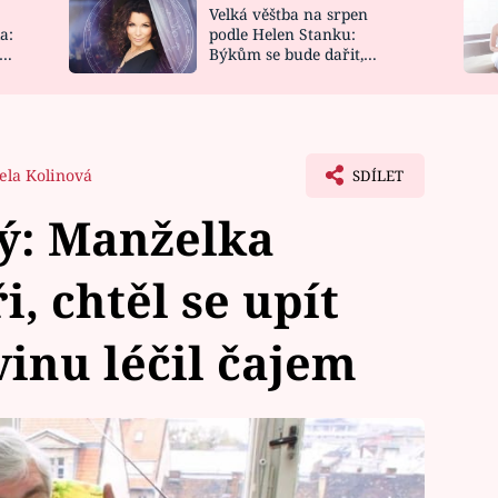
Velká věštba na srpen
NOVINKY
ZAHRADA
a:
podle Helen Stanku:
y
Býkům se bude dařit,
VIDEORECEPTY
DESIGN
Vodnáře čeká jízda
ela Kolinová
SDÍLET
ký: Manželka
, chtěl se upít
vinu léčil čajem