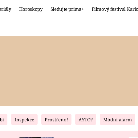
eriály
Horoskopy
Sledujte prima+
Filmový festival Karl
Celebrity
Recept
MÓDA A KRÁSA
HLAVNÍ JÍ
VZTAHY A SEX
SLADKÉ
PRIMA MAMINKA
ZDRAVÉ
bí
Inspekce
Prostřeno!
AYTO?
Módní alarm
Fresh
Living
RECEPTY
BYDLENÍ