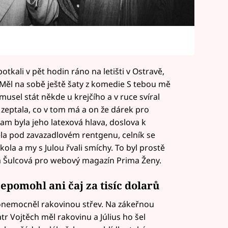
tkali v pět hodin ráno na letišti v Ostravě,
 „Měl na sobě ještě šaty z komedie S tebou mě
musel stát někde u krejčího a v ruce svíral
 zeptala, co v tom má a on že dárek pro
am byla jeho latexová hlava, doslova k
ela pod zavazadlovém rentgenu, celník se
okola a my s Julou řvali smíchy. To byl prostě
a Šulcová pro webový magazín Prima Ženy.
pomohl ani čaj za tisíc dolarů
onemocněl rakovinou střev. Na zákeřnou
r Vojtěch měl rakovinu a Július ho šel