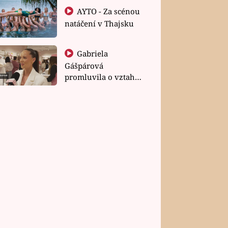
AYTO - Za scénou
natáčení v Thajsku
Gabriela
Gášpárová
promluvila o vztahu
a zakládání rodiny