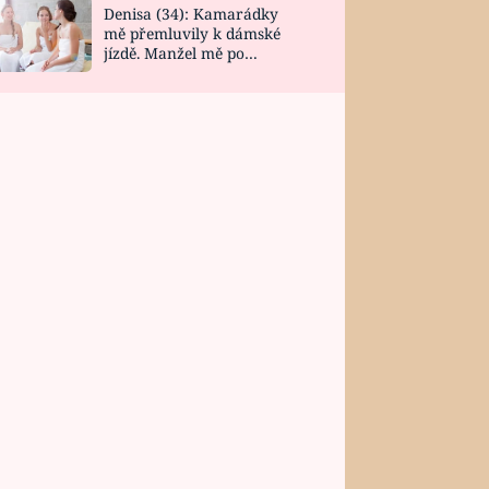
Denisa (34): Kamarádky
mě přemluvily k dámské
jízdě. Manžel mě po
návratu zaskočil