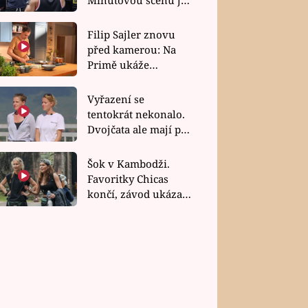
bez dubla
Filip Sajler znovu
před kamerou: Na
Primě ukáže
poctivou kuchyni i
rychlé recepty
Vyřazení se
tentokrát nekonalo.
Dvojčata ale mají po
uzavření třetí etapy
závodu nůž na krku
Šok v Kambodži.
Favoritky Chicas
končí, závod ukázal
svou nejtvrdší tvář