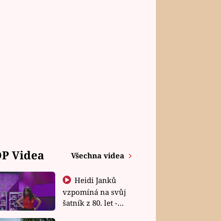
P Videa
Všechna videa
Heidi Janků
vzpomíná na svůj
šatník z 80. let -
Shopaholičky