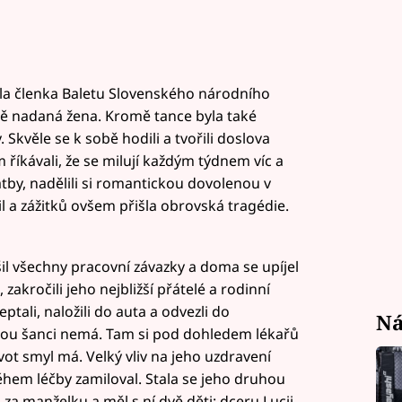
yla členka Baletu Slovenského národního
ně nadaná žena. Kromě tance byla také
 Skvěle se k sobě hodili a tvořili doslova
 říkávali, že se milují každým týdnem víc a
vatby, nadělili si romantickou dovolenou v
 a zážitků ovšem přišla obrovská tragédie.
šil všechny pracovní závazky a doma se upíjel
zakročili jeho nejbližší přátelé a rodinní
neptali, naložili do auta a odvezli do
Ná
 jinou šanci nemá. Tam si pod dohledem lékařů
vot smyl má. Velký vliv na jeho uzdravení
ěhem léčby zamiloval. Stala se jeho druhou
za manželku a měl s ní dvě děti: dceru Lucii