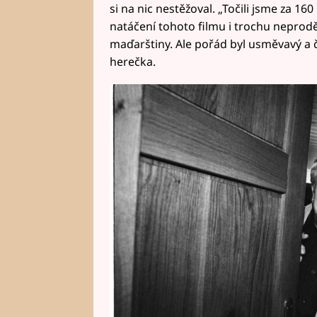
si na nic nestěžoval. „Točili jsme za 
natáčení tohoto filmu i trochu neproděl
maďarštiny. Ale pořád byl usměvavý a č
herečka.