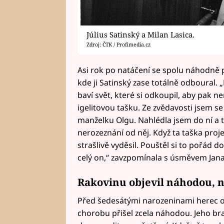
Július Satinský a Milan Lasica.
Zdroj: ČTK / Profimedia.cz
Asi rok po natáčení se spolu náhodně po
kde ji Satinský zase totálně odboural.
baví svět, které si odkoupil, aby pak ne
igelitovou tašku. Ze zvědavosti jsem se
manželku Olgu. Nahlédla jsem do ní a t
nerozeznání od něj. Když ta taška proj
strašlivě vyděsil. Pouštěl si to pořád d
celý on,“ zavzpomínala s úsměvem Jan
Rakovinu objevil náhodou, ne
Před šedesátými narozeninami herec 
chorobu přišel zcela náhodou. Jeho brat