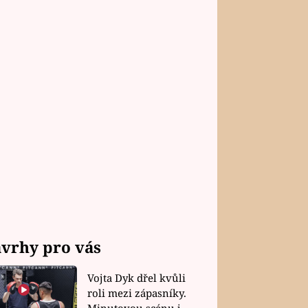
vrhy pro vás
Vojta Dyk dřel kvůli
roli mezi zápasníky.
Minutovou scénu jel