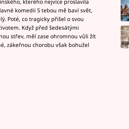
inského, kterého nejvíce proslavila
lavné komedii S tebou mě baví svět,
. Poté, co tragicky přišel o svou
 životem. Když před šedesátými
ou střev, měl zase ohromnou vůli žít
né, zákeřnou chorobu však bohužel