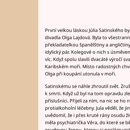
První velkou láskou Júlia Satinského b
divadla Olga Lajdová. Byla to všestran
překladatelkou španělštiny a angličtiny.
idylický pár. Kolegové o nich s úsměvem
víc. Když spolu slavili dvacáté výročí s
Karibském moři. Místo radostných chvil
Olga při koupání utonula v moři.
Satinskému se náhle zhroutil svět. Zru
k smrti. Když už byl na tom opravdu zle, 
příslušníci. Přijeli za ním, na nic se ho 
protialkoholní léčebny. Jula věděl, že
uvědomil, že i přes kruté rány osudu ži
měla psychiatrička Věra, do které se b
osudovou ženou, kterou si posléze vzal 