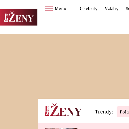
Menu
Celebrity
Vztahy
S
Seriály
Životní styl
ZOO
DIETY A HUBNUTÍ
PROSTŘENO!
CESTOVÁNÍ A
DOVOLENÁ
DUCH
ZDRAVÍ
Trendy:
Pola
Horoskopy
Video
ASTROČLÁNKY
SERIÁLY