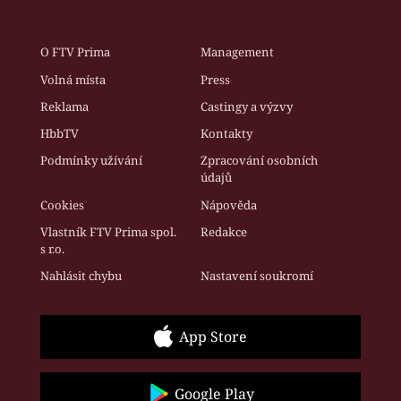
O FTV Prima
Management
Volná místa
Press
Reklama
Castingy a výzvy
HbbTV
Kontakty
Podmínky užívání
Zpracování osobních
údajů
Cookies
Nápověda
Vlastník FTV Prima spol.
Redakce
s r.o.
Nahlásit chybu
Nastavení soukromí
App Store
Google Play