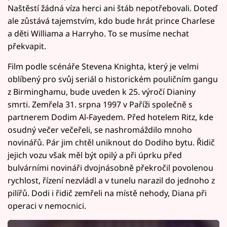
Naštěstí žádná víza herci ani štáb nepotřebovali. Doteď
ale zůstává tajemstvím, kdo bude hrát prince Charlese
a děti Williama a Harryho. To se musíme nechat
překvapit.
Film podle scénáře Stevena Knighta, který je velmi
oblíbený pro svůj seriál o historickém pouličním gangu
z Birminghamu, bude uveden k 25. výročí Dianiny
smrti. Zemřela 31. srpna 1997 v Paříži společně s
partnerem Dodim Al-Fayedem. Před hotelem Ritz, kde
osudný večer večeřeli, se nashromáždilo mnoho
novinářů. Pár jim chtěl uniknout do Dodiho bytu. Řidič
jejich vozu však měl být opilý a při úprku před
bulvárními novináři dvojnásobně překročil povolenou
rychlost, řízení nezvládl a v tunelu narazil do jednoho z
pilířů. Dodi i řidič zemřeli na místě nehody, Diana při
operaci v nemocnici.