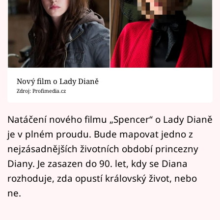
Horoskopy
Sledujte prima+
Filmový festival Karlovy Vary
Pořady
Nový film o Lady Dianě
Zdroj: Profimedia.cz
Mámy sobě
Natáčení nového filmu „Spencer“ o Lady Dianě
Přihlášení
je v plném proudu. Bude mapovat jedno z
nejzásadnějších životních období princezny
Diany. Je zasazen do 90. let, kdy se Diana
Sledujte nás
rozhoduje, zda opustí královský život, nebo
ne.