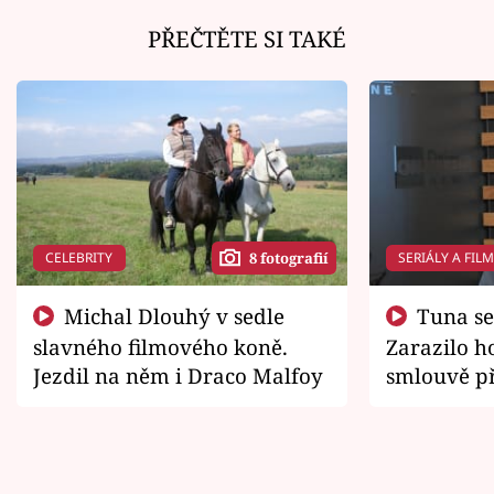
PŘEČTĚTE SI TAKÉ
CELEBRITY
SERIÁLY A FIL
8 fotografií
Michal Dlouhý v sedle
Tuna se chtěl vrátit domů.
slavného filmového koně.
Zarazilo ho
Jezdil na něm i Draco Malfoy
smlouvě př
zemřít