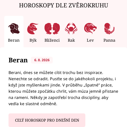
HOROSKOPY DLE ZVĚROKRUHU
Beran
Býk
Blíženci
Rak
Lev
Panna
V
Beran
6. 8. 2026
Berani, dnes se můžete cítit trochu bez inspirace.
Nenechte se odradit. Pusťte se do jakéhokoli projektu, i
když jste myšlenkami jinde. V průběhu „špatné“ práce,
kterou můžete zpočátku chrlit, vám múza jemně přistane
na rameni. Někdy je zapotřebí trocha disciplíny, aby
vedla ke slastné odměně.
CELÝ HOROSKOP PRO DNEŠNÍ DEN