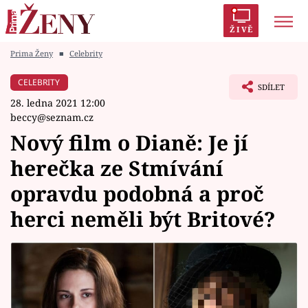
ŽIVĚ
Prima Ženy
■
Celebrity
Trendy:
Polabí
Inspekce
Prostřeno!
AYTO?
CELEBRITY
SDÍLET
Módní alarm
Zrádci
Proměny
28. ledna 2021 12:00
beccy@seznam.cz
Nový film o Dianě: Je jí
herečka ze Stmívání
Témata
opravdu podobná a proč
Celebrity
herci neměli být Britové?
Vztahy
Seriály