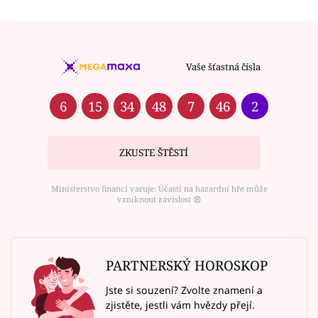
Vaše šťastná čísla
6
15
34
48
7
46
2
ZKUSTE ŠTĚSTÍ
Ministerstvo financí varuje: Účastí na hazardní hře může
vzniknout závislost ⑱
PARTNERSKÝ HOROSKOP
Jste si souzení? Zvolte znamení a
zjistěte, jestli vám hvězdy přejí.