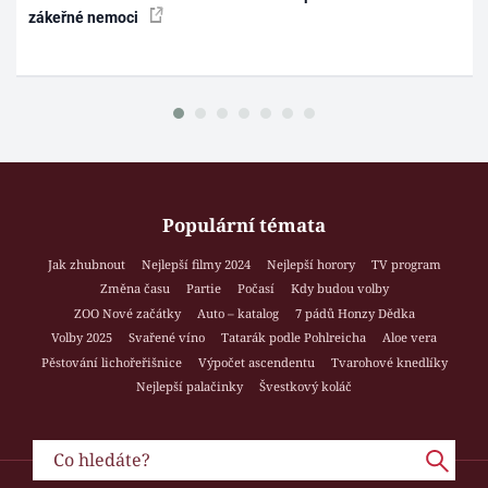
zákeřné nemoci
Populární témata
Jak zhubnout
Nejlepší filmy 2024
Nejlepší horory
TV program
Změna času
Partie
Počasí
Kdy budou volby
ZOO Nové začátky
Auto – katalog
7 pádů Honzy Dědka
Volby 2025
Svařené víno
Tatarák podle Pohlreicha
Aloe vera
Pěstování lichořeřišnice
Výpočet ascendentu
Tvarohové knedlíky
Nejlepší palačinky
Švestkový koláč