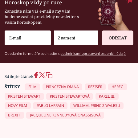
Horoskop vždy po ruce
Zanechte nám váš e-mail a my vám
budeme zasílat pravidelný newsletter s
vaším horoskopem.
ODESLAT
Odesláním formuláře souhlasíte s
podmínkami zpracování osobních údajů
Sdílejte článek
ŠTÍTKY
FILM
PRINCEZNA DIANA
REŽISÉR
HEREC
KRISTEN STEWART
KRISTEN STEWARTOVÁ
KAREL III.
NOVÝ FILM
PABLO LARRAÍN
WILLIAM, PRINC Z WALESU
BREXIT
JACQUELINE KENNEDYOVÁ ONASSISOVÁ