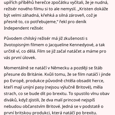
upířích příběhů herečce zpočátku vyčítali, že je nudná,
režisér nového filmu si to ale nemyslí. „Kristen dokáže
být velmi záhadná, křehká a silná zároveň, což je
přesně to, co potřebujeme,“ řekl pro deník
Independent režisér.
Původem chilský režisér má již zkušenosti s
životopisným filmem o Jacqueline Kennedyové, a tak
určitě ví, co dělá. Film se již začal natáčet a máme pro
vás první úlovek.
Momentálně se natáčí v Německu a později se štáb
přesune do Británie. Kvůli tomu, že se film natáčí i jinde
po Evropě, produkce původně chtěla obsadit herce,
kteří mají unijní pasy (nejsou výlučně Britové), měla
strach, co se bude dít po brexitu. To spustilo vlnu obav
diváků, když zjistili, že dva malí princové nejspíš
nebudou občanstvím Britové. Jedná se v podstatě o
první britskou produkci, která natáčí po brexitu.