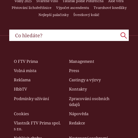
Volby 2025
Svařené víno
Tatarák podle Pohlreicha
Aloe vera
Pěstování lichořeřišnice
Výpočet ascendentu
Tvarohové knedlíky
Nejlepší palačinky
Švestkový koláč
O FTV Prima
Management
Volná místa
Press
Reklama
Castingy a výzvy
HbbTV
Kontakty
Podmínky užívání
Zpracování osobních
údajů
Cookies
Nápověda
Vlastník FTV Prima spol.
Redakce
s r.o.