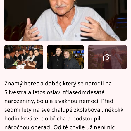
Horoskopy
Sledujte prima+
Filmový festival Karlovy Vary
Pořady
Mámy sobě
Přihlášení
Známý herec a dabér, který se narodil na
Silvestra a letos oslaví třiasedmdesáté
Sledujte nás
narozeniny, bojuje s vážnou nemocí. Před
sedmi lety na své chalupě zkolaboval, několik
hodin krvácel do břicha a podstoupil
náročnou operaci. Od té chvíle už není nic