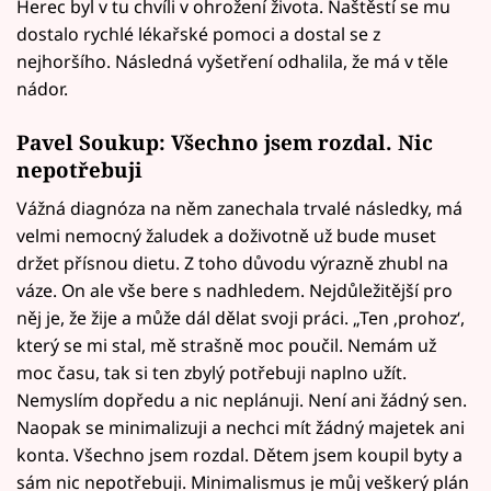
Herec byl v tu chvíli v ohrožení života. Naštěstí se mu
dostalo rychlé lékařské pomoci a dostal se z
nejhoršího. Následná vyšetření odhalila, že má v těle
nádor.
Pavel Soukup: Všechno jsem rozdal. Nic
nepotřebuji
Vážná diagnóza na něm zanechala trvalé následky, má
velmi nemocný žaludek a doživotně už bude muset
držet přísnou dietu. Z toho důvodu výrazně zhubl na
váze. On ale vše bere s nadhledem. Nejdůležitější pro
něj je, že žije a může dál dělat svoji práci. „Ten ‚prohoz‘,
který se mi stal, mě strašně moc poučil. Nemám už
moc času, tak si ten zbylý potřebuji naplno užít.
Nemyslím dopředu a nic neplánuji. Není ani žádný sen.
Naopak se minimalizuji a nechci mít žádný majetek ani
konta. Všechno jsem rozdal. Dětem jsem koupil byty a
sám nic nepotřebuji. Minimalismus je můj veškerý plán