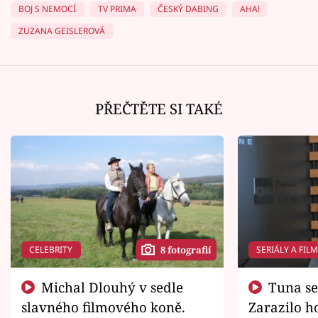
BOJ S NEMOCÍ
TV PRIMA
ČESKÝ DABING
AHA!
ZUZANA GEISLEROVÁ
PŘEČTĚTE SI TAKÉ
CELEBRITY
SERIÁLY A FIL
8 fotografií
Michal Dlouhý v sedle
Tuna se chtěl vrátit domů.
slavného filmového koně.
Zarazilo ho