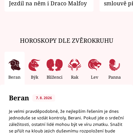
Jezdil na něm i Draco Malfoy
smlouvě př
zemřít
HOROSKOPY DLE ZVĚROKRUHU
Beran
Býk
Blíženci
Rak
Lev
Panna
V
Beran
7. 8. 2026
Je velmi pravděpodobné, že nejlepším řešením je dnes
jednoduše se vzdát kontroly, Berani. Pokud jde o srdeční
záležitosti, ostatní lidé mohou být ve víru zmatku. Snažit
se přijít na kloub jejich duševnímu rozpoložení bude