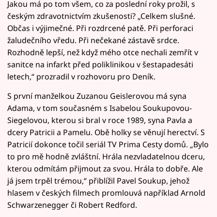
Jakou má po tom všem, co za poslední roky prožil, s
českým zdravotnictvím zkušenosti? „Celkem slušné.
Občas i výjimečné. Při rozdrcené patě. Při perforaci
žaludečního vředu. Při nečekané zástavě srdce.
Rozhodně lepší, než když mého otce nechali zemřít v
sanitce na infarkt před poliklinikou v šestapadesáti
letech,“ prozradil v rozhovoru pro Deník.
S první manželkou Zuzanou Geislerovou má syna
Adama, v tom současném s Isabelou Soukupovou-
Siegelovou, kterou si bral v roce 1989, syna Pavla a
dcery Patricii a Pamelu. Obě holky se věnují herectví. S
Patricií dokonce točil seriál TV Prima Cesty domů. „Bylo
to pro mě hodně zvláštní. Hrála nezvladatelnou dceru,
kterou odmítám přijmout za svou. Hrála to dobře. Ale
já jsem trpěl trémou,“ přiblížil Pavel Soukup, jehož
hlasem v českých filmech promlouvá například Arnold
Schwarzenegger či Robert Redford.