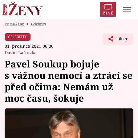
ŽIVĚ
Prima Ženy
■
Celebrity
Trendy:
Polabí
Inspekce
Prostřeno!
AYTO?
CELEBRITY
SDÍLET
Módní alarm
Zrádci
Proměny
31. prosince 2021 06:00
David Laštovka
Pavel Soukup bojuje
s vážnou nemocí a ztrácí se
Témata
před očima: Nemám už
Celebrity
moc času, šokuje
Vztahy
Seriály