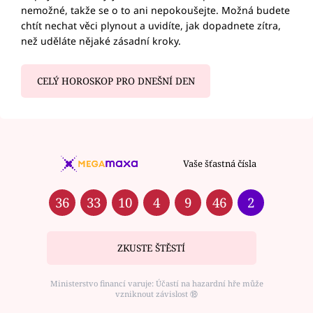
nemožné, takže se o to ani nepokoušejte. Možná budete
chtít nechat věci plynout a uvidíte, jak dopadnete zítra,
než uděláte nějaké zásadní kroky.
CELÝ HOROSKOP PRO DNEŠNÍ DEN
Vaše šťastná čísla
36
33
10
4
9
46
2
ZKUSTE ŠTĚSTÍ
Ministerstvo financí varuje: Účastí na hazardní hře může
vzniknout závislost ⑱