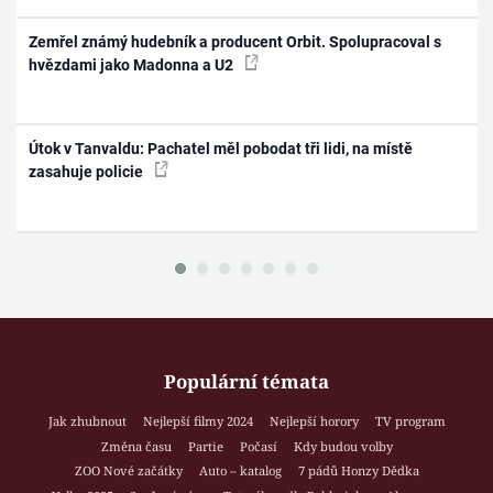
Zemřel známý hudebník a producent Orbit. Spolupracoval s
hvězdami jako Madonna a U2
Útok v Tanvaldu: Pachatel měl pobodat tři lidi, na místě
zasahuje policie
Populární témata
Jak zhubnout
Nejlepší filmy 2024
Nejlepší horory
TV program
Změna času
Partie
Počasí
Kdy budou volby
ZOO Nové začátky
Auto – katalog
7 pádů Honzy Dědka