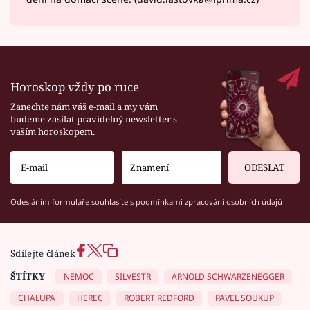
Horoskop vždy po ruce
Zanechte nám váš e-mail a my vám
budeme zasílat pravidelný newsletter s
vaším horoskopem.
ODESLAT
Odesláním formuláře souhlasíte s
podmínkami zpracování osobních údajů
Sdílejte článek
ŠTÍTKY
NEMOC
SILVESTR
ARNOLD SCHWARZENEGGER
CHALUPA
HEREC
ROBERT REDFORD
PAVEL SOUKUP