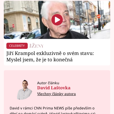
CELEBRITY
Jiří Krampol exkluzivně o svém stavu:
Myslel jsem, že je to konečná
Autor článku
David Laštovka
Všechny články autora
David v rámci CNN Prima NEWS píše především o
dění na domácí scéně. (david.lastovka@iprima.cz)