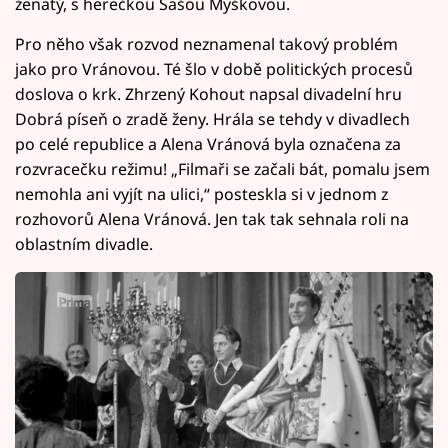
ženatý, s herečkou Sašou Myškovou.
Pro něho však rozvod neznamenal takový problém
jako pro Vránovou. Té šlo v době politických procesů
doslova o krk. Zhrzený Kohout napsal divadelní hru
Dobrá píseň o zradě ženy. Hrála se tehdy v divadlech
po celé republice a Alena Vránová byla označena za
rozvracečku režimu! „Filmaři se začali bát, pomalu jsem
nemohla ani vyjít na ulici,“ posteskla si v jednom z
rozhovorů Alena Vránová. Jen tak tak sehnala roli na
oblastním divadle.