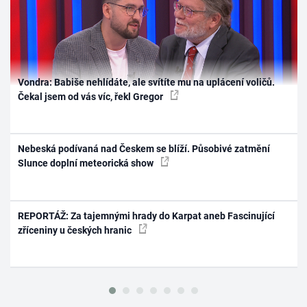
Vondra: Babiše nehlídáte, ale svítíte mu na uplácení voličů.
Čekal jsem od vás víc, řekl Gregor
Nebeská podívaná nad Českem se blíží. Působivé zatmění
Slunce doplní meteorická show
REPORTÁŽ: Za tajemnými hrady do Karpat aneb Fascinující
zříceniny u českých hranic