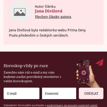
Autor článku
Jana Divišová
Všechny články autora
Jana Divišová byla redaktorka webu Prima ženy.
Psala především o českých seriálech.
Horoskop vždy po ruce
Zanechte nám váš e-mail a my vám
budeme zasílat pravidelný newsletter s
vaším horoskopem.
ODESLAT
Odesláním formuláře souhlasíte s
podmínkami zpracování osobních údajů