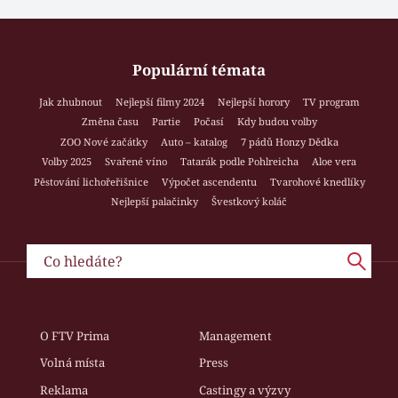
Populární témata
Jak zhubnout
Nejlepší filmy 2024
Nejlepší horory
TV program
Změna času
Partie
Počasí
Kdy budou volby
ZOO Nové začátky
Auto – katalog
7 pádů Honzy Dědka
Volby 2025
Svařené víno
Tatarák podle Pohlreicha
Aloe vera
Pěstování lichořeřišnice
Výpočet ascendentu
Tvarohové knedlíky
Nejlepší palačinky
Švestkový koláč
O FTV Prima
Management
Volná místa
Press
Reklama
Castingy a výzvy