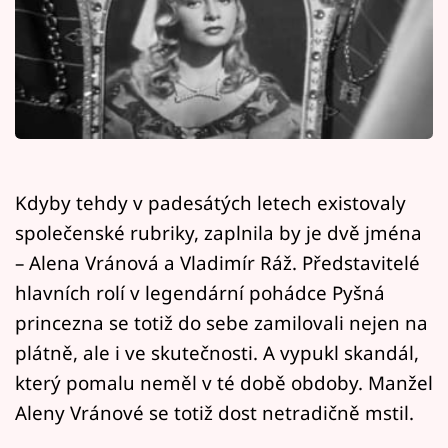
Horoskopy
Sledujte prima+
Filmový festival Karlovy Vary
Pořady
Mámy sobě
Kdyby tehdy v padesátých letech existovaly
společenské rubriky, zaplnila by je dvě jména
Přihlášení
– Alena Vránová a Vladimír Ráž. Představitelé
hlavních rolí v legendární pohádce Pyšná
princezna se totiž do sebe zamilovali nejen na
Sledujte nás
plátně, ale i ve skutečnosti. A vypukl skandál,
který pomalu neměl v té době obdoby. Manžel
Aleny Vránové se totiž dost netradičně mstil.