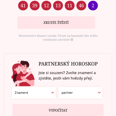
41
39
12
13
11
46
2
ZKUSTE ŠTĚSTÍ
Ministerstvo financí varuje: Účastí na hazardní hře může
vzniknout závislost ⑱
PARTNERSKÝ HOROSKOP
Jste si souzení? Zvolte znamení a
zjistěte, jestli vám hvězdy přejí.
VYPOČÍTAT