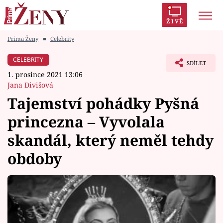
ŽIVĚ
Prima Ženy
■
Celebrity
Trendy:
Polabí
Inspekce
Prostřeno!
AYTO?
CELEBRITY
SDÍLET
Módní alarm
Zrádci
Proměny
1. prosince 2021 13:06
Jana Divišová
Tajemství pohádky Pyšná
princezna – Vyvolala
Témata
skandál, který neměl tehdy
Celebrity
obdoby
Vztahy
Seriály