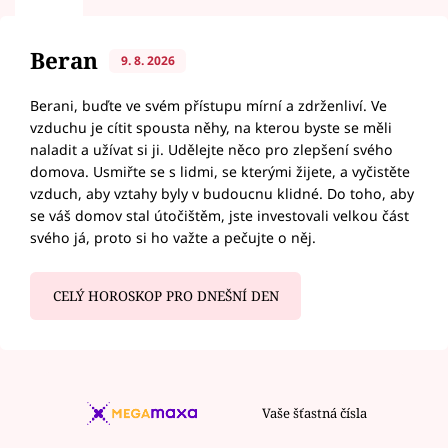
Beran
9. 8. 2026
Berani, buďte ve svém přístupu mírní a zdrženliví. Ve
vzduchu je cítit spousta něhy, na kterou byste se měli
naladit a užívat si ji. Udělejte něco pro zlepšení svého
domova. Usmiřte se s lidmi, se kterými žijete, a vyčistěte
vzduch, aby vztahy byly v budoucnu klidné. Do toho, aby
se váš domov stal útočištěm, jste investovali velkou část
svého já, proto si ho važte a pečujte o něj.
CELÝ HOROSKOP PRO DNEŠNÍ DEN
Vaše šťastná čísla