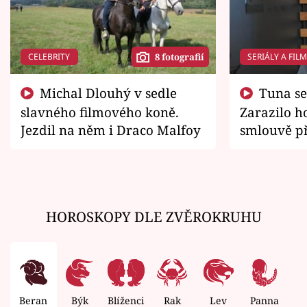
CELEBRITY
SERIÁLY A FIL
8 fotografií
Michal Dlouhý v sedle
Tuna se chtěl vrátit domů.
slavného filmového koně.
Zarazilo ho
Jezdil na něm i Draco Malfoy
smlouvě př
zemřít
HOROSKOPY DLE ZVĚROKRUHU
Beran
Býk
Blíženci
Rak
Lev
Panna
V