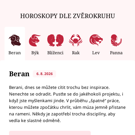
HOROSKOPY DLE ZVĚROKRUHU
Beran
Býk
Blíženci
Rak
Lev
Panna
V
Beran
6. 8. 2026
Berani, dnes se můžete cítit trochu bez inspirace.
Nenechte se odradit. Pusťte se do jakéhokoli projektu, i
když jste myšlenkami jinde. V průběhu „špatné“ práce,
kterou můžete zpočátku chrlit, vám múza jemně přistane
na rameni. Někdy je zapotřebí trocha disciplíny, aby
vedla ke slastné odměně.