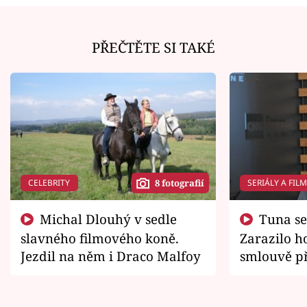
PŘEČTĚTE SI TAKÉ
CELEBRITY
SERIÁLY A FIL
8 fotografií
Michal Dlouhý v sedle
Tuna se chtěl vrátit domů.
slavného filmového koně.
Zarazilo ho
Jezdil na něm i Draco Malfoy
smlouvě př
zemřít