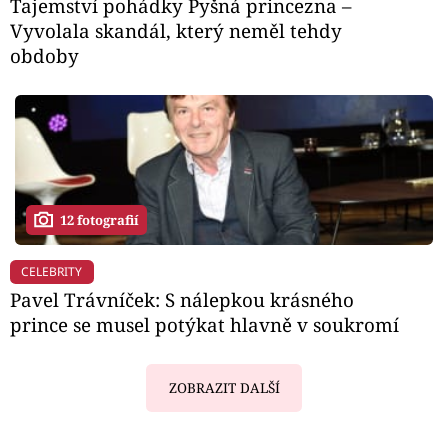
Tajemství pohádky Pyšná princezna –
Vyvolala skandál, který neměl tehdy
obdoby
12 fotografií
CELEBRITY
Pavel Trávníček: S nálepkou krásného
prince se musel potýkat hlavně v soukromí
ZOBRAZIT DALŠÍ