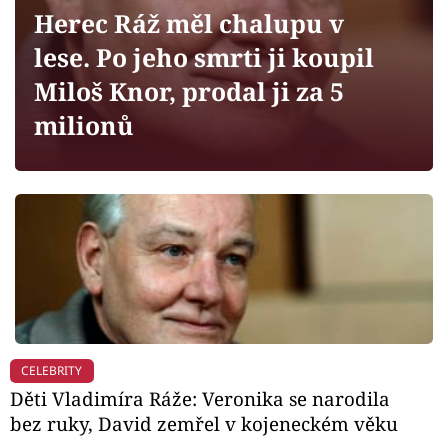
Horoskopy
Herec Ráž měl chalupu v
Sledujte prima+
lese. Po jeho smrti ji koupil
Miloš Knor, prodal ji za 5
Filmový festival Karlovy Vary
milionů
Pořady
Mámy sobě
Přihlášení
Sledujte nás
CELEBRITY
Děti Vladimíra Ráže: Veronika se narodila
bez ruky, David zemřel v kojeneckém věku