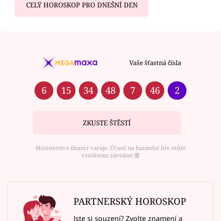
CELÝ HOROSKOP PRO DNEŠNÍ DEN
Vaše šťastná čísla
6
15
34
48
7
46
2
ZKUSTE ŠTĚSTÍ
Ministerstvo financí varuje: Účastí na hazardní hře může
vzniknout závislost ⑱
PARTNERSKÝ HOROSKOP
Jste si souzení? Zvolte znamení a