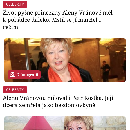
CELEBRITY
Život pyšné princezny Aleny Vránové měl
k pohádce daleko. Mstil se jí manžel i
režim
7 fotografií
CELEBRITY
Alenu Vránovou miloval i Petr Kostka. Její
dcera zemřela jako bezdomovkyně