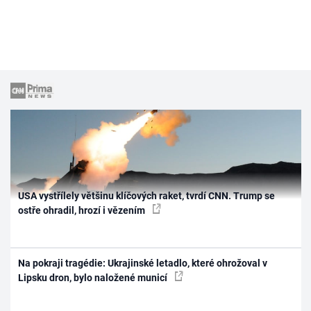
USA vystřílely většinu klíčových raket, tvrdí CNN. Trump se
ostře ohradil, hrozí i vězením
Na pokraji tragédie: Ukrajinské letadlo, které ohrožoval v
Lipsku dron, bylo naložené municí