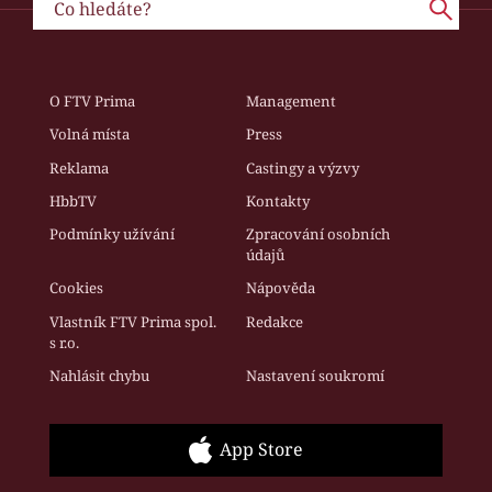
O FTV Prima
Management
Volná místa
Press
Reklama
Castingy a výzvy
HbbTV
Kontakty
Podmínky užívání
Zpracování osobních
údajů
Cookies
Nápověda
Vlastník FTV Prima spol.
Redakce
s r.o.
Nahlásit chybu
Nastavení soukromí
App Store