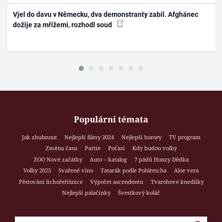
Vjel do davu v Německu, dva demonstranty zabil. Afghánec
dožije za mřížemi, rozhodl soud
Populární témata
Jak zhubnout
Nejlepší filmy 2024
Nejlepší horory
TV program
Změna času
Partie
Počasí
Kdy budou volby
ZOO Nové začátky
Auto – katalog
7 pádů Honzy Dědka
Volby 2025
Svařené víno
Tatarák podle Pohlreicha
Aloe vera
Pěstování lichořeřišnice
Výpočet ascendentu
Tvarohové knedlíky
Nejlepší palačinky
Švestkový koláč