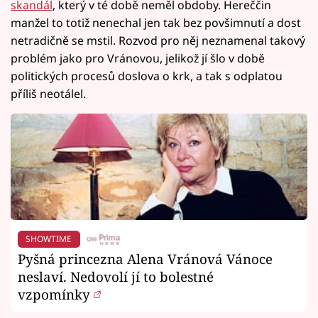
skandál
, který v té době neměl obdoby. Hereččin
manžel to totiž nenechal jen tak bez povšimnutí a dost
netradičně se mstil. Rozvod pro něj neznamenal takový
problém jako pro Vránovou, jelikož jí šlo v době
politických procesů doslova o krk, a tak s odplatou
příliš neotálel.
SHOWTIME
Pyšná princezna Alena Vránová Vánoce
neslaví. Nedovolí jí to bolestné
vzpomínky