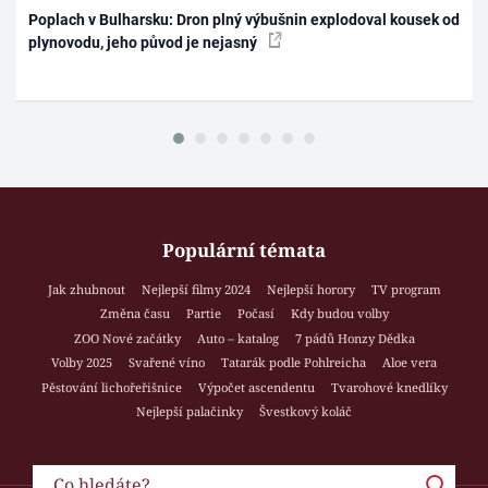
Poplach v Bulharsku: Dron plný výbušnin explodoval kousek od
plynovodu, jeho původ je nejasný
Populární témata
Jak zhubnout
Nejlepší filmy 2024
Nejlepší horory
TV program
Změna času
Partie
Počasí
Kdy budou volby
ZOO Nové začátky
Auto – katalog
7 pádů Honzy Dědka
Volby 2025
Svařené víno
Tatarák podle Pohlreicha
Aloe vera
Pěstování lichořeřišnice
Výpočet ascendentu
Tvarohové knedlíky
Nejlepší palačinky
Švestkový koláč