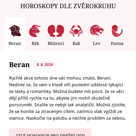
HOROSKOPY DLE ZVĚROKRUHU
Beran
Býk
Blíženci
Rak
Lev
Panna
V
Beran
8. 8. 2026
Rychlé akce tohoto dne vás mohou zmást, Berani.
Nedivte se, že vám v hlavě víří poslední události týkající
se lásky a romantiky. Možná budete mít pocit, že se věci
dějí příliš rychle na to, abyste jim mohli skutečně
porozumět. Snažte se nebýt tak analytičtí. Možná zjistíte,
že se honíte za ztraceným cílem, zatímco vlak vyjíždí ze
stanice. Naskočte na palubu a nechte problém za sebou.
CELÝ HOROSKOP PRO DNEŠNÍ DEN