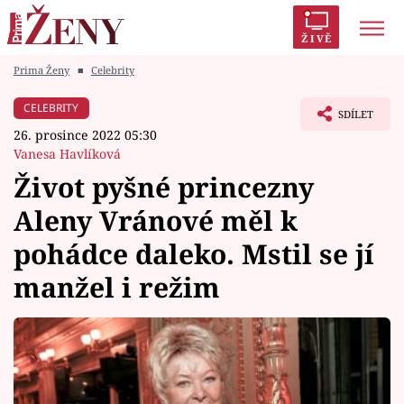
ŽIVĚ
Prima Ženy
■
Celebrity
Trendy:
Polabí
Inspekce
Prostřeno!
AYTO?
CELEBRITY
SDÍLET
Módní alarm
Zrádci
Proměny
26. prosince 2022 05:30
Vanesa Havlíková
Život pyšné princezny
Aleny Vránové měl k
Témata
pohádce daleko. Mstil se jí
Celebrity
manžel i režim
Vztahy
Seriály