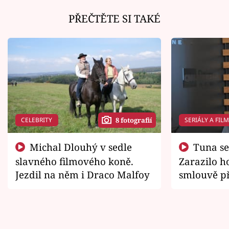
PŘEČTĚTE SI TAKÉ
CELEBRITY
SERIÁLY A FIL
8 fotografií
Michal Dlouhý v sedle
Tuna se chtěl vrátit domů.
slavného filmového koně.
Zarazilo ho
Jezdil na něm i Draco Malfoy
smlouvě př
zemřít