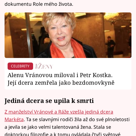
dokumentu Role mého života.
CELEBRITY
Alenu Vránovou miloval i Petr Kostka.
Její dcera zemřela jako bezdomovkyně
Jediná dcera se upila k smrti
Z manželství Vránové a Ráže vzešla jediná dcera
Markéta
. Ta se slavnými rodiči žila až do své plnoletosti
a jevila se jako velmi talentovaná žena. Stala se
doktorkou filozofie a k tomu ovládala čtyři světové