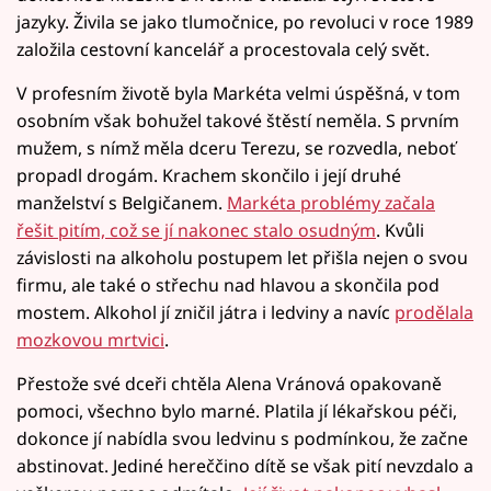
jazyky. Živila se jako tlumočnice, po revoluci v roce 1989
založila cestovní kancelář a procestovala celý svět.
V profesním životě byla Markéta velmi úspěšná, v tom
osobním však bohužel takové štěstí neměla. S prvním
mužem, s nímž měla dceru Terezu, se rozvedla, neboť
propadl drogám. Krachem skončilo i její druhé
manželství s Belgičanem.
Markéta problémy začala
řešit pitím, což se jí nakonec stalo osudným
. Kvůli
závislosti na alkoholu postupem let přišla nejen o svou
firmu, ale také o střechu nad hlavou a skončila pod
mostem. Alkohol jí zničil játra i ledviny a navíc
prodělala
mozkovou mrtvici
.
Přestože své dceři chtěla Alena Vránová opakovaně
pomoci, všechno bylo marné. Platila jí lékařskou péči,
dokonce jí nabídla svou ledvinu s podmínkou, že začne
abstinovat. Jediné hereččino dítě se však pití nevzdalo a