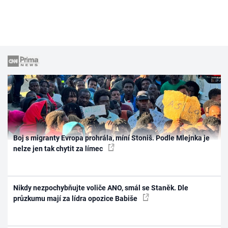
Boj s migranty Evropa prohrála, míní Stoniš. Podle Mlejnka je
nelze jen tak chytit za límec
Nikdy nezpochybňujte voliče ANO, smál se Staněk. Dle
průzkumu mají za lídra opozice Babiše