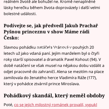
reálném životě ale bohužel ne. Kromě nenaplněné
lásky herečku během života doprovázely i další velmi
bolestné události.
Podívejte se, jak předvedl Jakub Prachař
Pyšnou princeznu v show Máme rádi
Česko:
Slavnou pohádku natáčela Vránová v pouhých 20
Failed to fetch
letech už jako vdaná paní. Jejím manželem byl o čtyři
roky starší spisovatel a dramatik Pavel Kohout (94). V
době natáčení se však musel na nějakou dobu vzdálit a
odjet pracovně do zahraničí. Alena se mezitím na place
zamilovala do ženatého herce Vladimíra Ráže (†77),
který v pohádce ztvárnil prince Miroslava.
Pohádkový skandál, který neměl obdoby
Poté,
co se jejich milostný románek provalil, vypukl