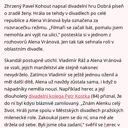
Zhrzený Pavel Kohout napsal divadelní hru Dobrá píseň
o zradě ženy. Hrála se tehdy v divadlech po celé
republice a Alena Vránová byla označena za
rozvracečku režimu. „Filmaři se začali bát, pomalu jsem
nemohla ani vyjít na ulici,“ posteskla si v jednom z
rozhovorů Alena Vránová. Jen tak tak sehnala roli v
oblastním divadle.
Skandál postupně utichl. Vladimír Ráž a Alena Vránová
se vzali, jejich manželství ale stejně nakonec
nevydrželo. Zatímco Vladimír se ještě jednou oženil a
měl další dítě, Alena už navždy zůstala sama, i když o
nápadníky neměla nouzi. Například herec a její
dlouholetý
divadelní kolega Petr Kostka
(84) přiznal, že
do ní byl kdysi bláznivě zamilovaný. „Znám Alenku celý
život. Hráli jsme spolu v Městských divadlech pražských
milenecké role. Zakoukal jsem se do ní, ona mě ale
držela od sebe. Byli jsme oba zadaní,“ svěřil se
h
erec v