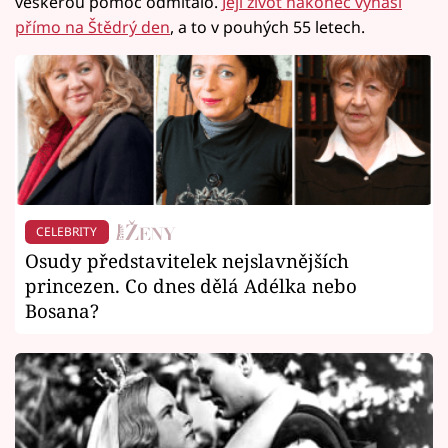
veškerou pomoc odmítalo.
Její život nakonec vyhasl
přímo na Štědrý den
, a to v pouhých 55 letech.
CELEBRITY
Osudy představitelek nejslavnějších
princezen. Co dnes dělá Adélka nebo
Bosana?