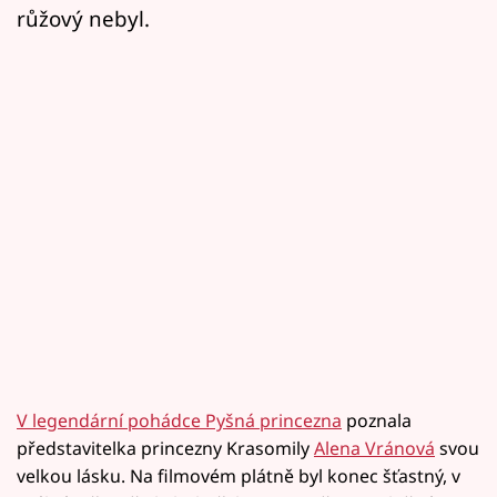
růžový nebyl.
V legendární pohádce Pyšná princezna
poznala
představitelka princezny Krasomily
Alena Vránová
svou
velkou lásku. Na filmovém plátně byl konec šťastný, v