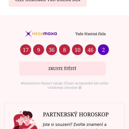
Vaše šťastná čísla
17
9
36
8
10
46
2
ZKUSTE ŠTĚSTÍ
Ministerstvo financí varuje: Účastí na hazardní hře může
vzniknout závislost ⑱
PARTNERSKÝ HOROSKOP
Jste si souzení? Zvolte znamení a