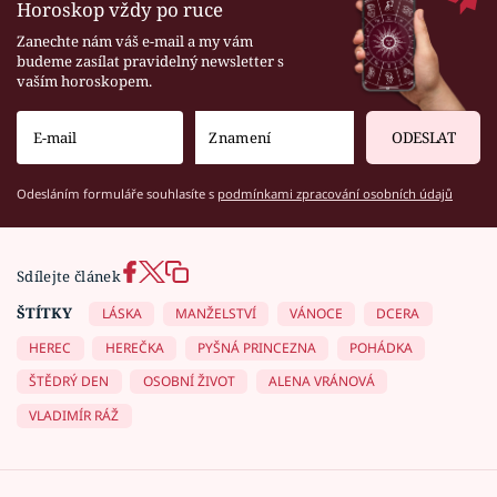
Horoskop vždy po ruce
Zanechte nám váš e-mail a my vám
budeme zasílat pravidelný newsletter s
vaším horoskopem.
ODESLAT
Odesláním formuláře souhlasíte s
podmínkami zpracování osobních údajů
Sdílejte článek
ŠTÍTKY
LÁSKA
MANŽELSTVÍ
VÁNOCE
DCERA
HEREC
HEREČKA
PYŠNÁ PRINCEZNA
POHÁDKA
ŠTĚDRÝ DEN
OSOBNÍ ŽIVOT
ALENA VRÁNOVÁ
VLADIMÍR RÁŽ