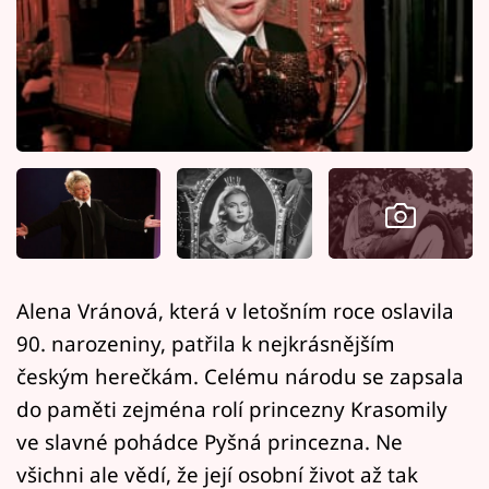
Horoskopy
Sledujte prima+
Filmový festival Karlovy Vary
Pořady
Mámy sobě
Přihlášení
Alena Vránová, která v letošním roce oslavila
90. narozeniny, patřila k nejkrásnějším
Sledujte nás
českým herečkám. Celému národu se zapsala
do paměti zejména rolí princezny Krasomily
ve slavné pohádce Pyšná princezna. Ne
všichni ale vědí, že její osobní život až tak