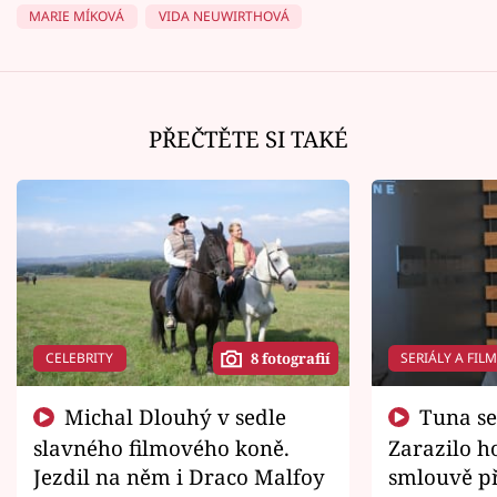
MARIE MÍKOVÁ
VIDA NEUWIRTHOVÁ
PŘEČTĚTE SI TAKÉ
CELEBRITY
SERIÁLY A FIL
8 fotografií
Michal Dlouhý v sedle
Tuna se chtěl vrátit domů.
slavného filmového koně.
Zarazilo ho
Jezdil na něm i Draco Malfoy
smlouvě př