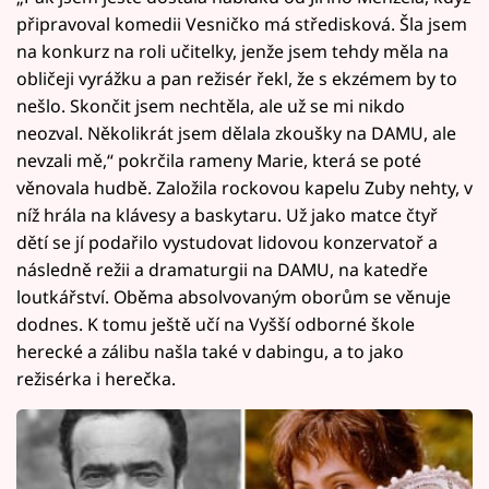
připravoval komedii Vesničko má středisková. Šla jsem
na konkurz na roli učitelky, jenže jsem tehdy měla na
obličeji vyrážku a pan režisér řekl, že s ekzémem by to
nešlo. Skončit jsem nechtěla, ale už se mi nikdo
neozval. Několikrát jsem dělala zkoušky na DAMU, ale
nevzali mě,“ pokrčila rameny Marie, která se poté
věnovala hudbě. Založila rockovou kapelu Zuby nehty, v
níž hrála na klávesy a baskytaru. Už jako matce čtyř
dětí se jí podařilo vystudovat lidovou konzervatoř a
následně režii a dramaturgii na DAMU, na katedře
loutkářství. Oběma absolvovaným oborům se věnuje
dodnes. K tomu ještě učí na Vyšší odborné škole
herecké a zálibu našla také v dabingu, a to jako
režisérka i herečka.