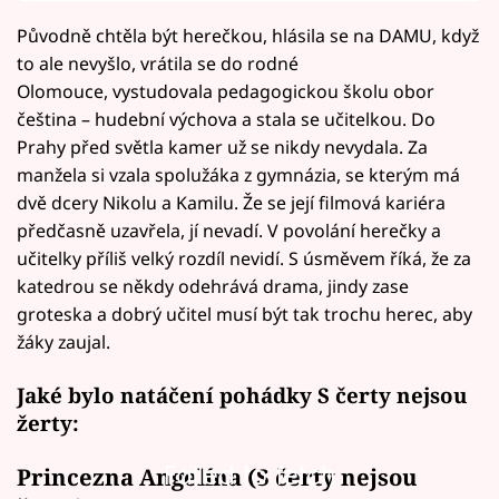
Původně chtěla být herečkou, hlásila se na DAMU, když
to ale nevyšlo, vrátila se do rodné
Olomouce, vystudovala pedagogickou školu obor
čeština – hudební výchova a stala se učitelkou. Do
Prahy před světla kamer už se nikdy nevydala. Za
manžela si vzala spolužáka z gymnázia, se kterým má
dvě dcery Nikolu a Kamilu. Že se její filmová kariéra
předčasně uzavřela, jí nevadí. V povolání herečky a
učitelky příliš velký rozdíl nevidí. S úsměvem říká, že za
katedrou se někdy odehrává drama, jindy zase
groteska a dobrý učitel musí být tak trochu herec, aby
žáky zaujal.
Jaké bylo natáčení pohádky S čerty nejsou
žerty:
Failed to fetch
Princezna Angelína (S čerty nejsou