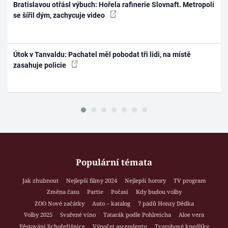
Bratislavou otřásl výbuch: Hořela rafinerie Slovnaft. Metropolí
se šířil dým, zachycuje video
Útok v Tanvaldu: Pachatel měl pobodat tři lidi, na místě
zasahuje policie
Populární témata
Jak zhubnout
Nejlepší filmy 2024
Nejlepší horory
TV program
Změna času
Partie
Počasí
Kdy budou volby
ZOO Nové začátky
Auto – katalog
7 pádů Honzy Dědka
Volby 2025
Svařené víno
Tatarák podle Pohlreicha
Aloe vera
Pěstování lichořeřišnice
Výpočet ascendentu
Tvarohové knedlíky