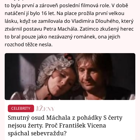
to byla první a zároveň poslední filmová role. V době
natáčení jí bylo 16 let. Na place prožila první velkou
lásku, když se zamilovala do Vladimíra Dlouhého, který
ztvárnil postavu Petra Machála. Zatímco zkušený herec
to bral pouze jako nezávazný románek, ona jejich
rozchod těžce nesla.
CELEBRITY
Smutný osud Máchala z pohádky S čerty
nejsou žerty. Proč František Vicena
spáchal sebevraždu?