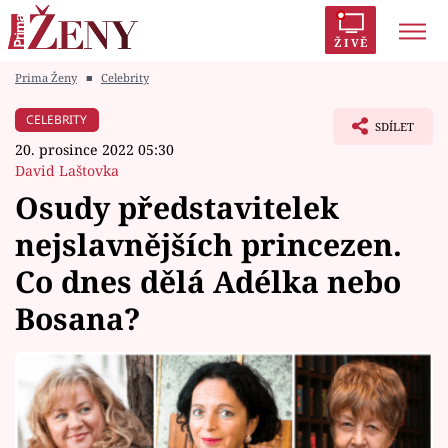
ŽIVĚ
Prima Ženy
■
Celebrity
Trendy:
Polabí
Inspekce
Prostřeno!
AYTO?
CELEBRITY
SDÍLET
Módní alarm
Zrádci
Proměny
20. prosince 2022 05:30
David Laštovka
Osudy představitelek
nejslavnějších princezen.
Témata
Co dnes dělá Adélka nebo
Celebrity
Bosana?
Vztahy
Seriály