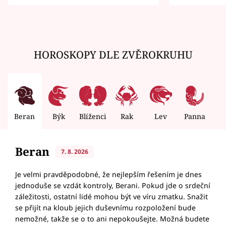
zemřít
HOROSKOPY DLE ZVĚROKRUHU
Beran
Býk
Blíženci
Rak
Lev
Panna
V
Beran
7. 8. 2026
Je velmi pravděpodobné, že nejlepším řešením je dnes
jednoduše se vzdát kontroly, Berani. Pokud jde o srdeční
záležitosti, ostatní lidé mohou být ve víru zmatku. Snažit
se přijít na kloub jejich duševnímu rozpoložení bude
nemožné, takže se o to ani nepokoušejte. Možná budete