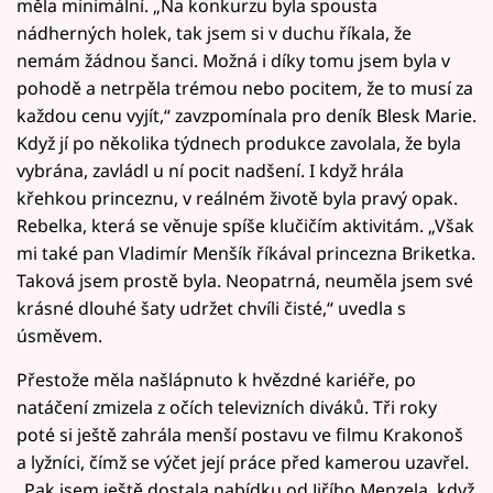
měla minimální. „Na konkurzu byla spousta
nádherných holek, tak jsem si v duchu říkala, že
nemám žádnou šanci. Možná i díky tomu jsem byla v
pohodě a netrpěla trémou nebo pocitem, že to musí za
každou cenu vyjít,“ zavzpomínala pro deník Blesk Marie.
Když jí po několika týdnech produkce zavolala, že byla
vybrána, zavládl u ní pocit nadšení. I když hrála
křehkou princeznu, v reálném životě byla pravý opak.
Rebelka, která se věnuje spíše klučičím aktivitám. „Však
mi také pan Vladimír Menšík říkával princezna Briketka.
Taková jsem prostě byla. Neopatrná, neuměla jsem své
krásné dlouhé šaty udržet chvíli čisté,“ uvedla s
úsměvem.
Přestože měla našlápnuto k hvězdné kariéře, po
natáčení zmizela z očích televizních diváků. Tři roky
poté si ještě zahrála menší postavu ve filmu Krakonoš
a lyžníci, čímž se výčet její práce před kamerou uzavřel.
„Pak jsem ještě dostala nabídku od Jiřího Menzela, když