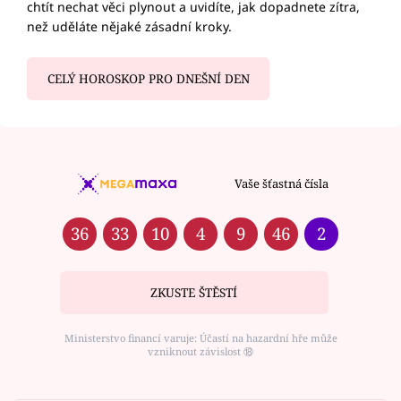
chtít nechat věci plynout a uvidíte, jak dopadnete zítra,
než uděláte nějaké zásadní kroky.
CELÝ HOROSKOP PRO DNEŠNÍ DEN
Vaše šťastná čísla
36
33
10
4
9
46
2
ZKUSTE ŠTĚSTÍ
Ministerstvo financí varuje: Účastí na hazardní hře může
vzniknout závislost ⑱