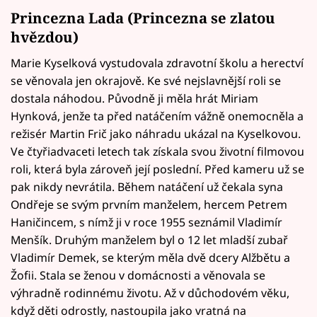
Princezna Lada (Princezna se zlatou
hvězdou)
Marie Kyselková vystudovala zdravotní školu a herectví
se věnovala jen okrajově. Ke své nejslavnější roli se
dostala náhodou. Původně ji měla hrát Miriam
Hynková, jenže ta před natáčením vážně onemocněla a
režisér Martin Frič jako náhradu ukázal na Kyselkovou.
Ve čtyřiadvaceti letech tak získala svou životní filmovou
roli, která byla zároveň její poslední. Před kameru už se
pak nikdy nevrátila. Během natáčení už čekala syna
Ondřeje se svým prvním manželem, hercem Petrem
Haničincem, s nímž ji v roce 1955 seznámil Vladimír
Menšík. Druhým manželem byl o 12 let mladší zubař
Vladimír Demek, se kterým měla dvě dcery Alžbětu a
Žofii. Stala se ženou v domácnosti a věnovala se
výhradně rodinnému životu. Až v důchodovém věku,
když děti odrostly, nastoupila jako vratná na