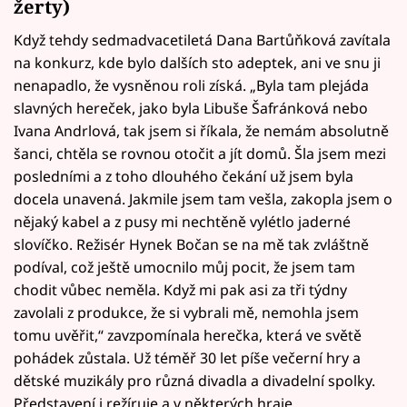
žerty)
Když tehdy sedmadvacetiletá Dana Bartůňková zavítala
na konkurz, kde bylo dalších sto adeptek, ani ve snu ji
nenapadlo, že vysněnou roli získá. „Byla tam plejáda
slavných hereček, jako byla Libuše Šafránková nebo
Ivana Andrlová, tak jsem si říkala, že nemám absolutně
šanci, chtěla se rovnou otočit a jít domů. Šla jsem mezi
posledními a z toho dlouhého čekání už jsem byla
docela unavená. Jakmile jsem tam vešla, zakopla jsem o
nějaký kabel a z pusy mi nechtěně vylétlo jaderné
slovíčko. Režisér Hynek Bočan se na mě tak zvláštně
podíval, což ještě umocnilo můj pocit, že jsem tam
chodit vůbec neměla. Když mi pak asi za tři týdny
zavolali z produkce, že si vybrali mě, nemohla jsem
tomu uvěřit,“ zavzpomínala herečka, která ve světě
pohádek zůstala. Už téměř 30 let píše večerní hry a
dětské muzikály pro různá divadla a divadelní spolky.
Představení i režíruje a v některých hraje.