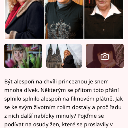
Horoskopy
Sledujte prima+
Filmový festival Karlovy Vary
Pořady
Mámy sobě
Přihlášení
Být alespoň na chvíli princeznou je snem
mnoha dívek. Některým se přitom toto přání
Sledujte nás
splnilo splnilo alespoň na filmovém plátně. Jak
se ke svým životním rolím dostaly a proč řadu
z nich další nabídky minuly? Pojďme se
podívat na osudy žen, které se proslavily v