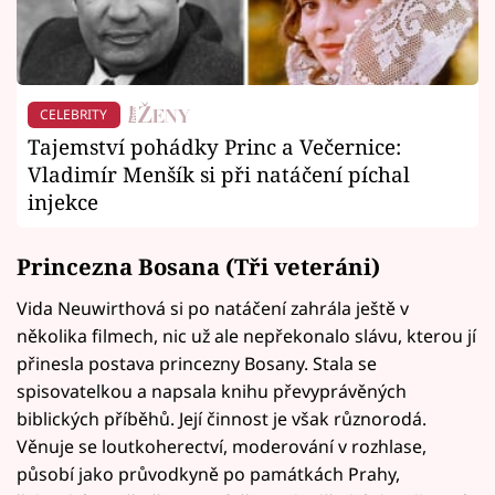
CELEBRITY
Tajemství pohádky Princ a Večernice:
Vladimír Menšík si při natáčení píchal
injekce
Princezna Bosana (Tři veteráni)
Vida Neuwirthová si po natáčení zahrála ještě v
několika filmech, nic už ale nepřekonalo slávu, kterou jí
přinesla postava princezny Bosany. Stala se
spisovatelkou a napsala knihu převyprávěných
biblických příběhů. Její činnost je však různorodá.
Věnuje se loutkoherectví, moderování v rozhlase,
působí jako průvodkyně po památkách Prahy,