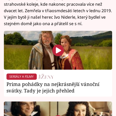
strahovské koleje, kde nakonec pracovala více než
dvacet let. Zemřela v třiaosmdesáti letech v lednu 2019.
V jejím bytě ji našel herec Ivo Niderle, který bydlel ve
stejném domě jako ona a přátelil se s ní.
SERIÁLY A FILMY
Prima pohádky na nejkrásnější vánoční
svátky. Tady je jejich přehled