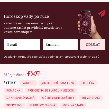
Horoskop vždy po ruce
Zanechte nám váš e-mail a my vám
budeme zasílat pravidelný newsletter s
vaším horoskopem.
ODESLAT
Odesláním formuláře souhlasíte s
podmínkami zpracování osobních údajů
Sdílejte článek
ŠTÍTKY
VÁNOCE
JAK SE BUDÍ PRINCEZNY
HEREČKY
POHÁDKA
PRINCEZNA SE ZLATOU HVĚZDOU
DANA BARTŮŇKOVÁ
S ČERTY NEJSOU ŽERTY
TŘI VETERÁNI
PRINCEZNY
MARIE KYSELKOVÁ
MONIKA STARÁ