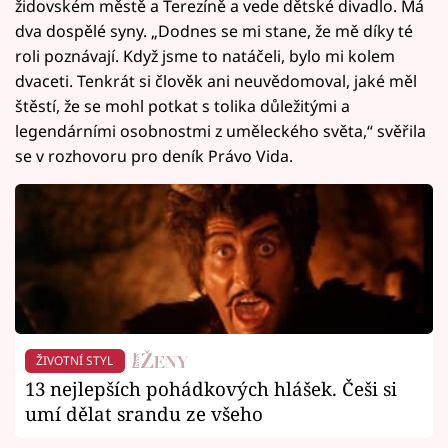
židovském městě a Terezíně a vede dětské divadlo. Má
dva dospělé syny. „Dodnes se mi stane, že mě díky té
roli poznávají. Když jsme to natáčeli, bylo mi kolem
dvaceti. Tenkrát si člověk ani neuvědomoval, jaké měl
štěstí, že se mohl potkat s tolika důležitými a
legendárními osobnostmi z uměleckého světa,“ svěřila
se v rozhovoru pro deník Právo Vida.
ŽIVOTNÍ STYL
13 nejlepších pohádkových hlášek. Češi si
umí dělat srandu ze všeho