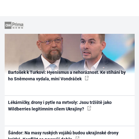
Bartošek k Turkovi: Hyenismus a nehoráznost. Ke stíhání by
ho Sněmovna vydala, míní Vondráček
Lékárničky, drony i pytle na mrtvoly: Jsou tržiště jako
Wildberries legitimním cílem Ukrajiny?
Šándor: Na masy ruských vojáků budou ukrajinské drony