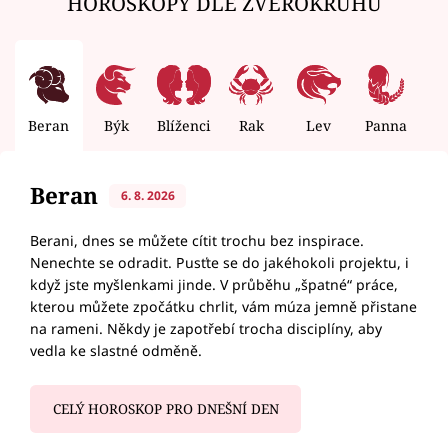
HOROSKOPY DLE ZVĚROKRUHU
Beran
Býk
Blíženci
Rak
Lev
Panna
V
Beran
6. 8. 2026
Berani, dnes se můžete cítit trochu bez inspirace.
Nenechte se odradit. Pusťte se do jakéhokoli projektu, i
když jste myšlenkami jinde. V průběhu „špatné“ práce,
kterou můžete zpočátku chrlit, vám múza jemně přistane
na rameni. Někdy je zapotřebí trocha disciplíny, aby
vedla ke slastné odměně.
CELÝ HOROSKOP PRO DNEŠNÍ DEN