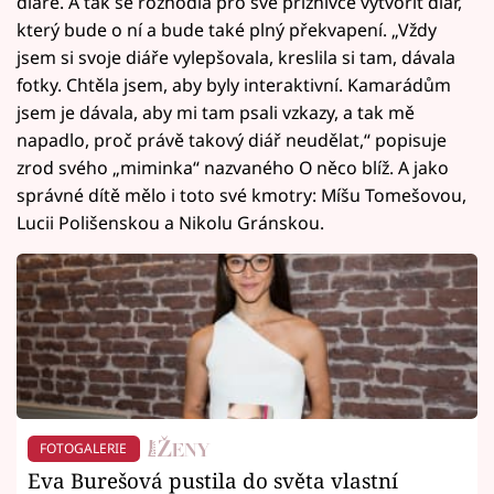
diáře. A tak se rozhodla pro své příznivce vytvořit diář,
který bude o ní a bude také plný překvapení. „Vždy
jsem si svoje diáře vylepšovala, kreslila si tam, dávala
fotky. Chtěla jsem, aby byly interaktivní. Kamarádům
jsem je dávala, aby mi tam psali vzkazy, a tak mě
napadlo, proč právě takový diář neudělat,“ popisuje
zrod svého „miminka“ nazvaného O něco blíž. A jako
správné dítě mělo i toto své kmotry: Míšu Tomešovou,
Lucii Polišenskou a Nikolu Gránskou.
FOTOGALERIE
Eva Burešová pustila do světa vlastní