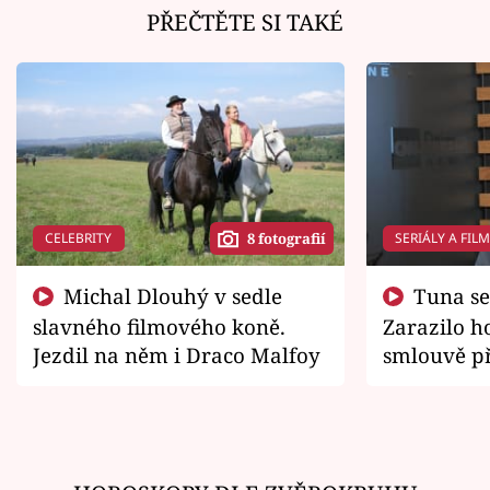
PŘEČTĚTE SI TAKÉ
CELEBRITY
SERIÁLY A FIL
8 fotografií
Michal Dlouhý v sedle
Tuna se chtěl vrátit domů.
slavného filmového koně.
Zarazilo ho
Jezdil na něm i Draco Malfoy
smlouvě př
zemřít