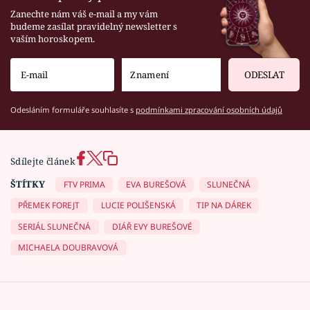
Zanechte nám váš e-mail a my vám
budeme zasílat pravidelný newsletter s
vaším horoskopem.
ODESLAT
Odesláním formuláře souhlasíte s
podmínkami zpracování osobních údajů
Sdílejte článek
ŠTÍTKY
FTV PRIMA
EVA BUREŠOVÁ
SLUNEČNÁ
PŘEMEK FOREJT
LUCIE POLIŠENSKÁ
TIP NA DÁREK
SERIÁL SLUNEČNÁ
DIÁŘ EVY BUREŠOVÉ
MICHAELA DOUBRAVOVÁ