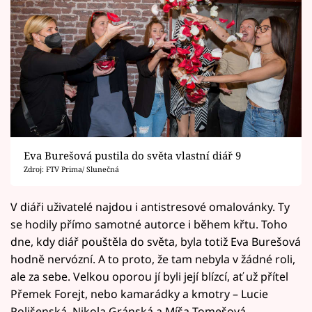
Eva Burešová pustila do světa vlastní diář 9
Zdroj: FTV Prima/ Slunečná
V diáři uživatelé najdou i antistresové omalovánky. Ty
se hodily přímo samotné autorce i během křtu. Toho
dne, kdy diář pouštěla do světa, byla totiž Eva Burešová
hodně nervózní. A to proto, že tam nebyla v žádné roli,
ale za sebe. Velkou oporou jí byli její blízcí, ať už přítel
Přemek Forejt, nebo kamarádky a kmotry – Lucie
Polišenská, Nikola Gránská a Míša Tomešová.