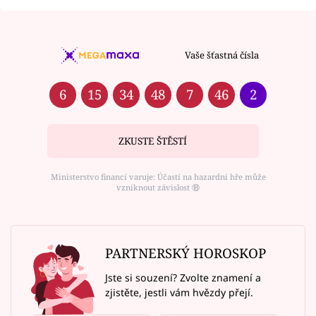
Vaše šťastná čísla
6
15
34
48
7
46
2
ZKUSTE ŠTĚSTÍ
Ministerstvo financí varuje: Účastí na hazardní hře může
vzniknout závislost ⑱
PARTNERSKÝ HOROSKOP
Jste si souzení? Zvolte znamení a
zjistěte, jestli vám hvězdy přejí.