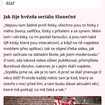
diář
Jak žije hvězda seriálu Slunečné
„Nejsou tam žádné profi fotky, všechno jsou to fotky z
mého života, selfíčka, fotky s přítelem a se synem. Mám
tam i obrázky, co mi poslali fanoušci, a jsou tam také
QR kódy, které jsou interaktivní, a když na ně najedete
mobilem přes aplikaci, tak se objeví třeba videa, jak
jsem začínala na základní škole, jak jsem moderovala.“
O tom, zda taková videa vůbec publikovat, přemýšlela
Burešová dlouho, nakonec je v jejím diáři najdete.
„Styděla jsme se, ale je to tam. A proč se diář jmenuje O
něco blíž? Protože každý měsíc tam je kód, který se
otevře v noci před tím, a tam budu dávat aktuální věci,
které mě potkají, co mě čeká a tak.“