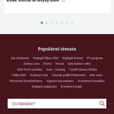
krátké. Konflikt se nevyvíjí dobře
Populární témata
Jak zhubnout
Nejlepší filmy 2024
Nejlepší horory
TV program
Změna času
Partie
Počasí
Kdy budou volby
ZOO Nové začátky
Auto – katalog
7 pádů Honzy Dědka
Volby 2025
Svařené víno
Tatarák podle Pohlreicha
Aloe vera
Pěstování lichořeřišnice
Výpočet ascendentu
Tvarohové knedlíky
Nejlepší palačinky
Švestkový koláč