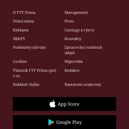
O FTV Prima
Management
Volná místa
Press
Reklama
Castingy a výzvy
HbbTV
Kontakty
Podmínky užívání
Zpracování osobních
údajů
Cookies
Nápověda
Vlastník FTV Prima spol.
Redakce
s r.o.
Nahlásit chybu
Nastavení soukromí
App Store
Google Play