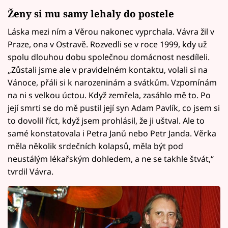
Ženy si mu samy lehaly do postele
Láska mezi ním a Věrou nakonec vyprchala. Vávra žil v
Praze, ona v Ostravě. Rozvedli se v roce 1999, kdy už
spolu dlouhou dobu společnou domácnost nesdíleli.
„Zůstali jsme ale v pravidelném kontaktu, volali si na
Vánoce, přáli si k narozeninám a svátkům. Vzpomínám
na ni s velkou úctou. Když zemřela, zasáhlo mě to. Po
její smrti se do mě pustil její syn Adam Pavlík, co jsem si
to dovolil říct, když jsem prohlásil, že ji uštval. Ale to
samé konstatovala i Petra Janů nebo Petr Janda. Věrka
měla několik srdečních kolapsů, měla být pod
neustálým lékařským dohledem, a ne se takhle štvát,“
tvrdil Vávra.