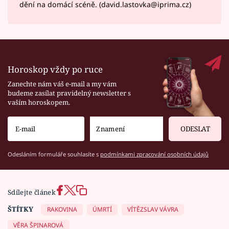
dění na domácí scéně. (david.lastovka@iprima.cz)
Horoskop vždy po ruce
Zanechte nám váš e-mail a my vám
budeme zasílat pravidelný newsletter s
vaším horoskopem.
ODESLAT
Odesláním formuláře souhlasíte s
podmínkami zpracování osobních údajů
Sdílejte článek
ŠTÍTKY
RAKOVINA
ÚMRTÍ
VÍTĚZSLAV VÁVRA
VĚRA ŠPINAROVÁ