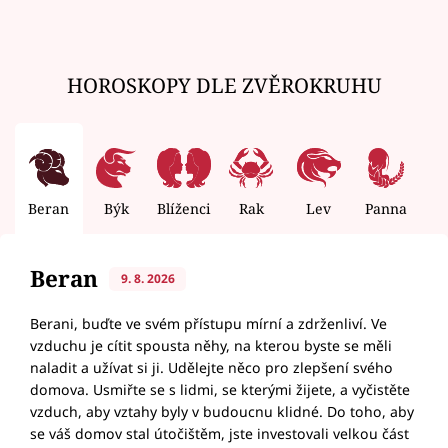
HOROSKOPY DLE ZVĚROKRUHU
Beran
Býk
Blíženci
Rak
Lev
Panna
V
Beran
9. 8. 2026
Berani, buďte ve svém přístupu mírní a zdrženliví. Ve
vzduchu je cítit spousta něhy, na kterou byste se měli
naladit a užívat si ji. Udělejte něco pro zlepšení svého
domova. Usmiřte se s lidmi, se kterými žijete, a vyčistěte
vzduch, aby vztahy byly v budoucnu klidné. Do toho, aby
se váš domov stal útočištěm, jste investovali velkou část