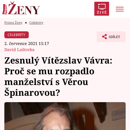
ŽIVĚ
Prima Ženy
■
Celebrity
Trendy:
Polabí
Inspekce
Prostřeno!
AYTO?
CELEBRITY
SDÍLET
Módní alarm
Zrádci
Proměny
2. července 2021 15:17
David Laštovka
Zesnulý Vítězslav Vávra:
Proč se mu rozpadlo
Témata
manželství s Věrou
Celebrity
Špinarovou?
Vztahy
Seriály