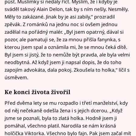
půst. Muslimky si nedaly říct. Myslím, že i kdyby je
sváděl takový Alain Delon, tak by s ním nešly. Nesměly.
Měly to zakázané. Jinak by je asi zabily,“ prozradil
zpěvák. Z románků na jednu noc si ovšem jednou
zadělal na pořádný malér. „Byl jsem opatrný, dával si
pozor, ale pamatuji se, že za mnou přišla fanynka, s
kterou jsem spal a oznámila mi, že se mnou čeká dítě.
Byl jsem si jistý, že to nemůže být pravda, ale byla velmi
neodbytná. Až když jsem ji napsal dopis, že do toho
zapojím advokáta, dala pokoj. Zkoušela to holka,“ líčil s
úsměvem.
Ke konci života živořil
Před dvěma lety se mu rozpadlo i třetí manželství, kdy
od něj nečekaně odešla žena i s jejich dcerou. „Když
jsme se poznali, byla to zlatá holka. Hodně jsem ji
pomáhal, všechno platil. Narodila se nám krásná
holčička Viktorka. Všechno bylo fajn. Pak jsem začal mít