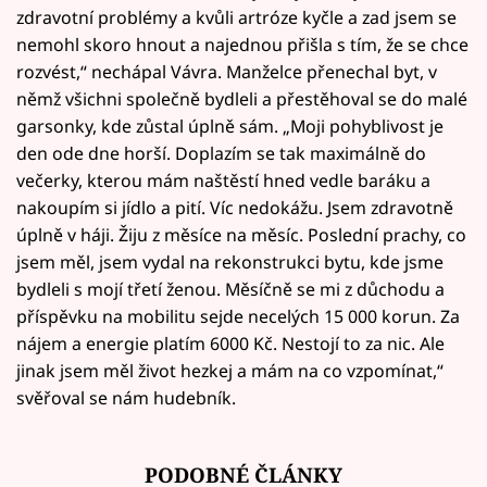
zdravotní problémy a kvůli artróze kyčle a zad jsem se
nemohl skoro hnout a najednou přišla s tím, že se chce
rozvést,“ nechápal Vávra. Manželce přenechal byt, v
němž všichni společně bydleli a přestěhoval se do malé
garsonky, kde zůstal úplně sám. „Moji pohyblivost je
den ode dne horší. Doplazím se tak maximálně do
večerky, kterou mám naštěstí hned vedle baráku a
nakoupím si jídlo a pití. Víc nedokážu. Jsem zdravotně
úplně v háji. Žiju z měsíce na měsíc. Poslední prachy, co
jsem měl, jsem vydal na rekonstrukci bytu, kde jsme
bydleli s mojí třetí ženou. Měsíčně se mi z důchodu a
příspěvku na mobilitu sejde necelých 15 000 korun. Za
nájem a energie platím 6000 Kč. Nestojí to za nic. Ale
jinak jsem měl život hezkej a mám na co vzpomínat,“
svěřoval se nám hudebník.
PODOBNÉ ČLÁNKY