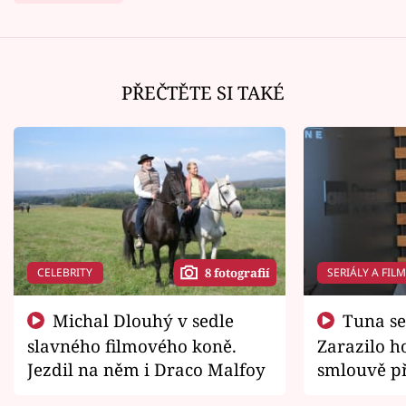
PŘEČTĚTE SI TAKÉ
CELEBRITY
SERIÁLY A FIL
8 fotografií
Michal Dlouhý v sedle
Tuna se chtěl vrátit domů.
slavného filmového koně.
Zarazilo ho
Jezdil na něm i Draco Malfoy
smlouvě př
zemřít