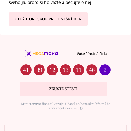
svého já, proto si ho važte a pečujte o něj.
CELÝ HOROSKOP PRO DNEŠNÍ DEN
Vaše šťastná čísla
41
39
12
13
11
46
2
ZKUSTE ŠTĚSTÍ
Ministerstvo financí varuje: Účastí na hazardní hře může
vzniknout závislost ⑱