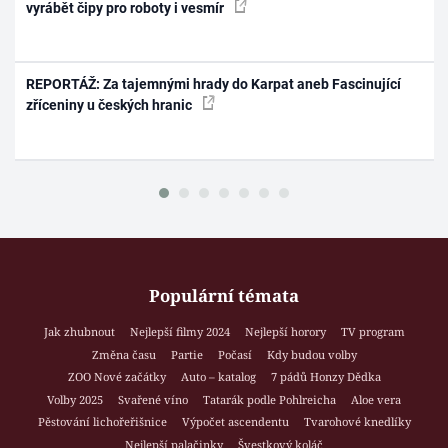
vyrábět čipy pro roboty i vesmír
REPORTÁŽ: Za tajemnými hrady do Karpat aneb Fascinující
zříceniny u českých hranic
Populární témata
Jak zhubnout
Nejlepší filmy 2024
Nejlepší horory
TV program
Změna času
Partie
Počasí
Kdy budou volby
ZOO Nové začátky
Auto – katalog
7 pádů Honzy Dědka
Volby 2025
Svařené víno
Tatarák podle Pohlreicha
Aloe vera
Pěstování lichořeřišnice
Výpočet ascendentu
Tvarohové knedlíky
Nejlepší palačinky
Švestkový koláč