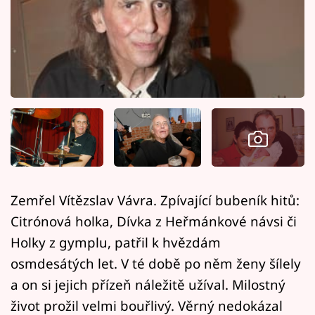
Horoskopy
Sledujte prima+
Filmový festival Karlovy Vary
Pořady
Mámy sobě
Přihlášení
Zemřel Vítězslav Vávra. Zpívající bubeník hitů:
Citrónová holka, Dívka z Heřmánkové návsi či
Sledujte nás
Holky z gymplu, patřil k hvězdám
osmdesátých let. V té době po něm ženy šílely
a on si jejich přízeň náležitě užíval. Milostný
život prožil velmi bouřlivý. Věrný nedokázal