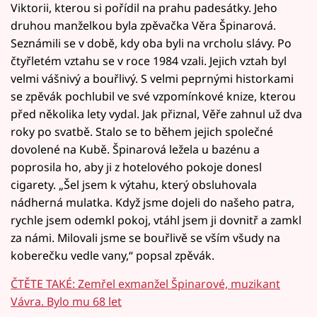
Viktorii, kterou si pořídil na prahu padesátky. Jeho
druhou manželkou byla zpěvačka Věra Špinarová.
Seznámili se v době, kdy oba byli na vrcholu slávy. Po
čtyřletém vztahu se v roce 1984 vzali. Jejich vztah byl
velmi vášnivý a bouřlivý. S velmi peprnými historkami
se zpěvák pochlubil ve své vzpomínkové knize, kterou
před několika lety vydal. Jak přiznal, Věře zahnul už dva
roky po svatbě. Stalo se to během jejich společné
dovolené na Kubě. Špinarová ležela u bazénu a
poprosila ho, aby ji z hotelového pokoje donesl
cigarety. „Šel jsem k výtahu, který obsluhovala
nádherná mulatka. Když jsme dojeli do našeho patra,
rychle jsem odemkl pokoj, vtáhl jsem ji dovnitř a zamkl
za námi. Milovali jsme se bouřlivě se vším všudy na
koberečku vedle vany,“ popsal zpěvák.
ČTĚTE TAKÉ: Zemřel exmanžel Špinarové, muzikant
Vávra. Bylo mu 68 let