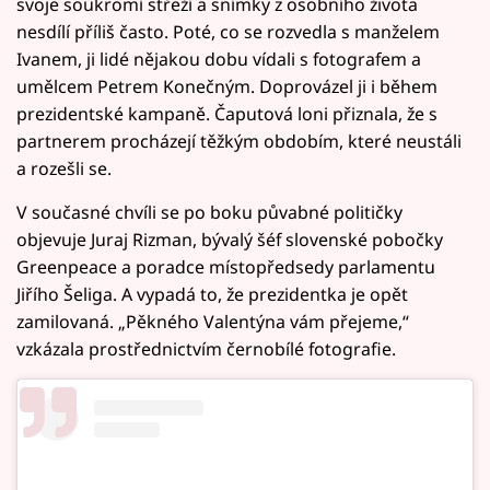
svoje soukromí střeží a snímky z osobního života
nesdílí příliš často. Poté, co se rozvedla s manželem
Ivanem, ji lidé nějakou dobu vídali s fotografem a
umělcem Petrem Konečným. Doprovázel ji i během
prezidentské kampaně. Čaputová loni přiznala, že s
partnerem procházejí těžkým obdobím, které neustáli
a rozešli se.
V současné chvíli se po boku půvabné političky
objevuje Juraj Rizman, bývalý šéf slovenské pobočky
Greenpeace a poradce místopředsedy parlamentu
Jiřího Šeliga. A vypadá to, že prezidentka je opět
zamilovaná. „Pěkného Valentýna vám přejeme,“
vzkázala prostřednictvím černobílé fotografie.