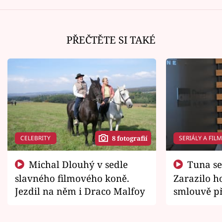
PŘEČTĚTE SI TAKÉ
CELEBRITY
SERIÁLY A FIL
8 fotografií
Michal Dlouhý v sedle
Tuna se chtěl vrátit domů.
slavného filmového koně.
Zarazilo ho
Jezdil na něm i Draco Malfoy
smlouvě př
zemřít