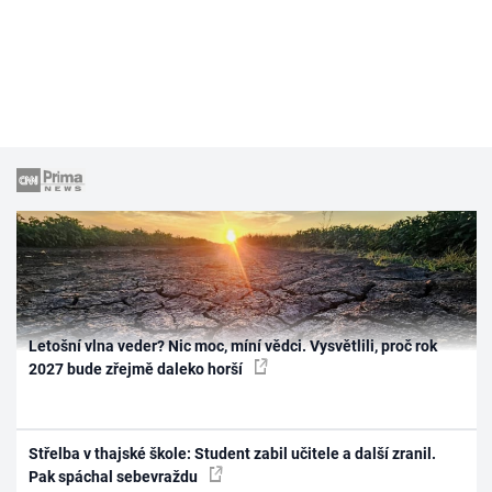
Letošní vlna veder? Nic moc, míní vědci. Vysvětlili, proč rok
2027 bude zřejmě daleko horší
Střelba v thajské škole: Student zabil učitele a další zranil.
Pak spáchal sebevraždu