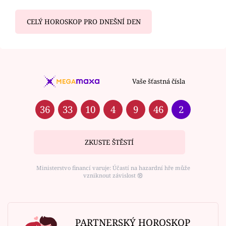
CELÝ HOROSKOP PRO DNEŠNÍ DEN
Vaše šťastná čísla
36
33
10
4
9
46
2
ZKUSTE ŠTĚSTÍ
Ministerstvo financí varuje: Účastí na hazardní hře může
vzniknout závislost ⑱
PARTNERSKÝ HOROSKOP