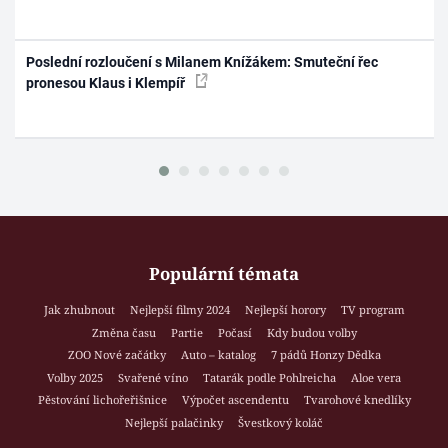
Poslední rozloučení s Milanem Knížákem: Smuteční řec
pronesou Klaus i Klempíř
Populární témata
Jak zhubnout
Nejlepší filmy 2024
Nejlepší horory
TV program
Změna času
Partie
Počasí
Kdy budou volby
ZOO Nové začátky
Auto – katalog
7 pádů Honzy Dědka
Volby 2025
Svařené víno
Tatarák podle Pohlreicha
Aloe vera
Pěstování lichořeřišnice
Výpočet ascendentu
Tvarohové knedlíky
Nejlepší palačinky
Švestkový koláč