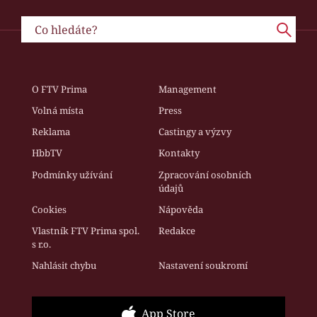
O FTV Prima
Management
Volná místa
Press
Reklama
Castingy a výzvy
HbbTV
Kontakty
Podmínky užívání
Zpracování osobních
údajů
Cookies
Nápověda
Vlastník FTV Prima spol.
Redakce
s r.o.
Nahlásit chybu
Nastavení soukromí
App Store