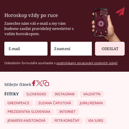
Horoskop vždy po ruce
Zanechte nám váš e-mail a my vám
budeme zasílat pravidelný newsletter s
vaším horoskopem.
ODESLAT
Odesláním formuláře souhlasíte s
podmínkami zpracování osobních údajů
Sdílejte článek
ŠTÍTKY
SLOVENSKO
INSTAGRAM
VALENTÝN
GREENPEACE
ZUZANA ČAPUTOVÁ
JURAJ RIZMAN
PREZIDENTKA SLOVENSKA
INTERNET
JENNIFER ANISTONOVÁ
PETR KONEČNÝ
VIA IURIS