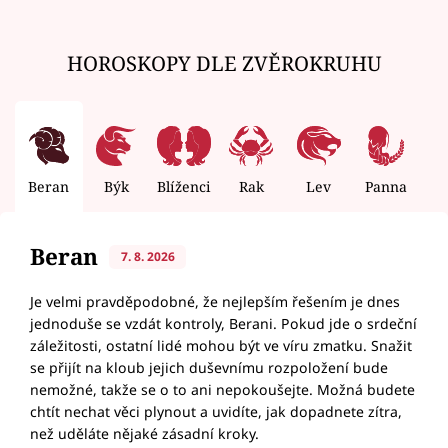
HOROSKOPY DLE ZVĚROKRUHU
Beran
Býk
Blíženci
Rak
Lev
Panna
V
Beran
7. 8. 2026
Je velmi pravděpodobné, že nejlepším řešením je dnes
jednoduše se vzdát kontroly, Berani. Pokud jde o srdeční
záležitosti, ostatní lidé mohou být ve víru zmatku. Snažit
se přijít na kloub jejich duševnímu rozpoložení bude
nemožné, takže se o to ani nepokoušejte. Možná budete
chtít nechat věci plynout a uvidíte, jak dopadnete zítra,
než uděláte nějaké zásadní kroky.