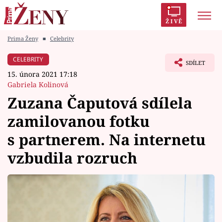
ŽIVĚ
Prima Ženy
■
Celebrity
Trendy:
Polabí
Inspekce
Prostřeno!
AYTO?
CELEBRITY
SDÍLET
Módní alarm
Zrádci
Proměny
15. února 2021 17:18
Gabriela Kolinová
Zuzana Čaputová sdílela
zamilovanou fotku
Témata
s partnerem. Na internetu
Celebrity
vzbudila rozruch
Vztahy
Seriály