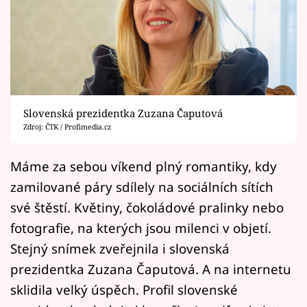
Horoskopy
Sledujte prima+
Filmový festival Karlovy Vary
Pořady
Slovenská prezidentka Zuzana Čaputová
Zdroj: ČTK / Profimedia.cz
Mámy sobě
Máme za sebou víkend plný romantiky, kdy
Přihlášení
zamilované páry sdílely na sociálních sítích
své štěstí. Květiny, čokoládové pralinky nebo
fotografie, na kterých jsou milenci v objetí.
Sledujte nás
Stejný snímek zveřejnila i slovenská
prezidentka Zuzana Čaputová. A na internetu
sklidila velký úspěch. Profil slovenské