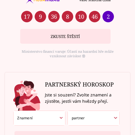
17
9
36
8
10
46
2
ZKUSTE ŠTĚSTÍ
Ministerstvo financí varuje: Účastí na hazardní hře může
vzniknout závislost ⑱
PARTNERSKÝ HOROSKOP
Jste si souzení? Zvolte znamení a
zjistěte, jestli vám hvězdy přejí.