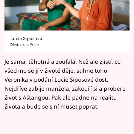
Horoskopy
Sledujte prima+
Filmový festival Karlovy Vary
Lucia Siposová
Pořady
Zdroj: archiv Prima
Mámy sobě
Je sama, těhotná a zoufalá. Než ale zjistí, co
všechno se jí v životě děje, stihne toho
Přihlášení
Veronika v podání Lucie Siposové dost.
Nejdříve zabije manžela, zakouří si a probere
život s Aštangou. Pak ale padne na realitu
Sledujte nás
života a bude se s ní muset poprat.