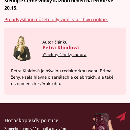
Sledujte Černé vdovy každou neděli na Primě ve
20.15.
Po odvysílání můžete díly vidět v archivu online.
Autor článku
Petra Kloidová
Všechny články autora
Petra Kloidová je bývalou redaktorkou webu Prima
ženy. Psala hlavně o seriálech a celebritách, ale také
o znameních zvěrokruhu.
Horoskop vždy po ruce
Zanechte nám váš e-mail a my vám