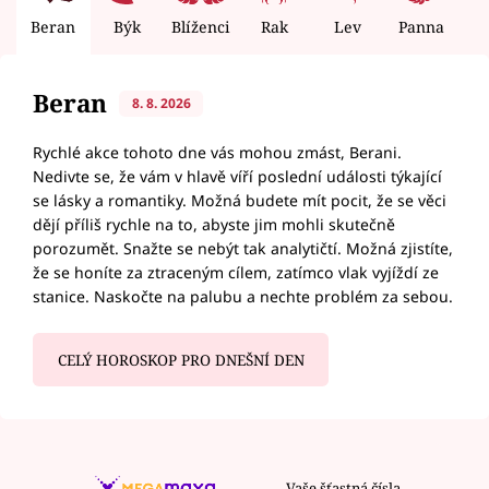
Beran
Býk
Blíženci
Rak
Lev
Panna
V
Beran
8. 8. 2026
Rychlé akce tohoto dne vás mohou zmást, Berani.
Nedivte se, že vám v hlavě víří poslední události týkající
se lásky a romantiky. Možná budete mít pocit, že se věci
dějí příliš rychle na to, abyste jim mohli skutečně
porozumět. Snažte se nebýt tak analytičtí. Možná zjistíte,
že se honíte za ztraceným cílem, zatímco vlak vyjíždí ze
stanice. Naskočte na palubu a nechte problém za sebou.
CELÝ HOROSKOP PRO DNEŠNÍ DEN
Vaše šťastná čísla