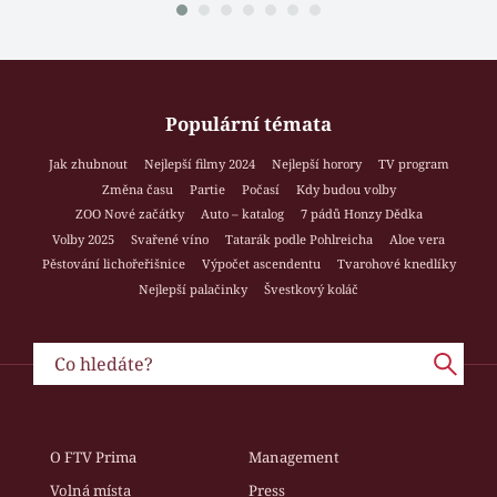
Populární témata
Jak zhubnout
Nejlepší filmy 2024
Nejlepší horory
TV program
Změna času
Partie
Počasí
Kdy budou volby
ZOO Nové začátky
Auto – katalog
7 pádů Honzy Dědka
Volby 2025
Svařené víno
Tatarák podle Pohlreicha
Aloe vera
Pěstování lichořeřišnice
Výpočet ascendentu
Tvarohové knedlíky
Nejlepší palačinky
Švestkový koláč
O FTV Prima
Management
Volná místa
Press