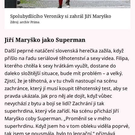
Spolubydlícího Veroniky si zahrál Jiří Maryško
Zdroj: archiv Prima
Jiří Maryško jako Superman
Další peprné natáčení slovenská herečka zažila, když
přišlo na řadu seriálové těhotenství a sexy videa. Filipa,
kterého chtěla k sexy hrátkám využít, dostane do
daleko složitější situace, bude mít problém – a velký.
Zjistí, že je těhotná, a v tu chvíli nastoupí na scénu
zachránce, který jí musí koupit těhotenský test, aby se
pravda ukázala. Jak pro něj ale dojít, když vůbec
nevychází z bytu a bojí se lidí? Zachrání ji tak
superhrdina, který vše zařídí. Na scénu přichází Jiří
Maryško coby Superman. „Proměnil se v mého
superhrdinu. Když jsem ho v tom obleku viděla poprvé,
tak jsem se pousmála, bylo to legrační,“ přiznává