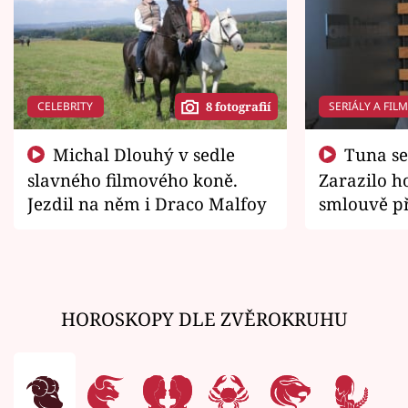
CELEBRITY
SERIÁLY A FIL
8 fotografií
Michal Dlouhý v sedle
Tuna se chtěl vrátit domů.
slavného filmového koně.
Zarazilo ho
Jezdil na něm i Draco Malfoy
smlouvě př
zemřít
HOROSKOPY DLE ZVĚROKRUHU