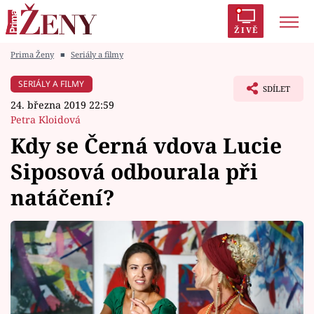
ŽIVĚ
Prima Ženy
■
Seriály a filmy
Trendy:
Polabí
Inspekce
Prostřeno!
AYTO?
SERIÁLY A FILMY
SDÍLET
Módní alarm
Zrádci
Proměny
24. března 2019 22:59
Petra Kloidová
Kdy se Černá vdova Lucie
Siposová odbourala při
Témata
natáčení?
Celebrity
Vztahy
Seriály