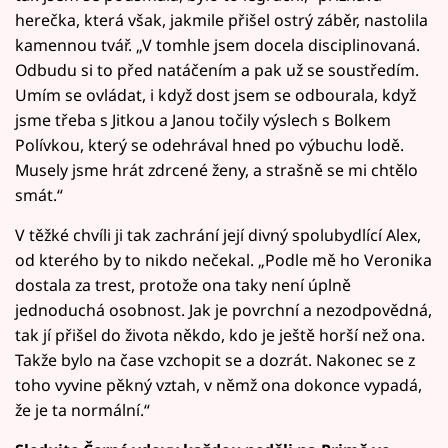
herečka, která však, jakmile přišel ostrý záběr, nastolila
kamennou tvář. „V tomhle jsem docela disciplinovaná.
Odbudu si to před natáčením a pak už se soustředím.
Umím se ovládat, i když dost jsem se odbourala, když
jsme třeba s Jitkou a Janou točily výslech s Bolkem
Polívkou, který se odehrával hned po výbuchu lodě.
Musely jsme hrát zdrcené ženy, a strašně se mi chtělo
smát.“
V těžké chvíli ji tak zachrání její divný spolubydlící Alex,
od kterého by to nikdo nečekal. „Podle mě ho Veronika
dostala za trest, protože ona taky není úplně
jednoduchá osobnost. Jak je povrchní a nezodpovědná,
tak jí přišel do života někdo, kdo je ještě horší než ona.
Takže bylo na čase vzchopit se a dozrát. Nakonec se z
toho vyvine pěkný vztah, v němž ona dokonce vypadá,
že je ta normální.“