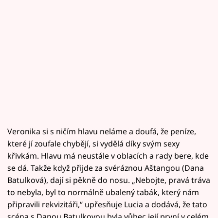
Veronika si s ničím hlavu neláme a doufá, že peníze,
které jí zoufale chybějí, si vydělá díky svým sexy
křivkám. Hlavu má neustále v oblacích a rady bere, kde
se dá. Takže když přijde za svéráznou Aštangou (Dana
Batulková), dají si pěkně do nosu. „Nebojte, pravá tráva
to nebyla, byl to normálně ubalený tabák, který nám
připravili rekvizitáři,“ upřesňuje Lucia a dodává, že tato
scéna s Danou Batulkovou byla vůbec její první v celém