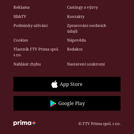
Reklama
Castingy a výzvy
HbbTV
Kontakty
Podmínky užívání
Zpracování osobních
údajů
Cookies
Nápověda
Vlastník FTV Prima spol.
Redakce
s r.o.
Nahlásit chybu
Nastavení soukromí
App Store
Google Play
© FTV Prima spol. s r.o.