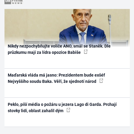
Nikdy nezpochybňujte voliče ANO, smál se Staněk. Dle
průzkumu mají za lídra opozice Babiše
Maďarská vláda má jasno: Prezidentem bude exšéf
Nejvyššího soudu Baka. Věří, že sjednotí národ
Peklo, píší média o požáru u jezera Lago di Garda. Prchají
stovky lidí, oblast zahalil dým