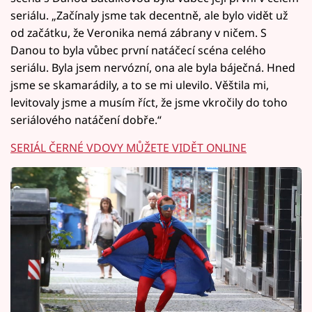
seriálu. „Začínaly jsme tak decentně, ale bylo vidět už
od začátku, že Veronika nemá zábrany v ničem. S
Danou to byla vůbec první natáčecí scéna celého
seriálu. Byla jsem nervózní, ona ale byla báječná. Hned
jsme se skamarádily, a to se mi ulevilo. Věštila mi,
levitovaly jsme a musím říct, že jsme vkročily do toho
seriálového natáčení dobře.“
SERIÁL ČERNÉ VDOVY MŮŽETE VIDĚT ONLINE