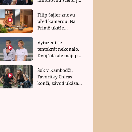
bez dubla
Filip Sajler znovu
před kamerou: Na
Primě ukáže
poctivou kuchyni i
rychlé recepty
Vyřazení se
tentokrát nekonalo.
Dvojčata ale mají po
uzavření třetí etapy
závodu nůž na krku
Šok v Kambodži.
Favoritky Chicas
končí, závod ukázal
svou nejtvrdší tvář