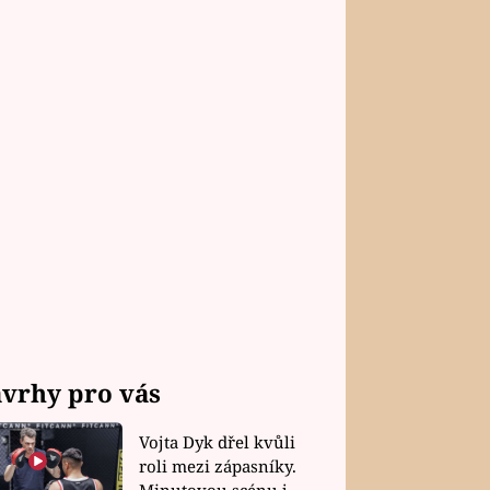
vrhy pro vás
Vojta Dyk dřel kvůli
roli mezi zápasníky.
Minutovou scénu jel