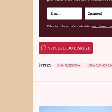
Odesláním formuláře souhlasíte s
podmínkami zp
VSTOUPIT DO DISKUZE
ŠTÍTKY
JANA PLODKOVÁ
JITKA ČVANČARO