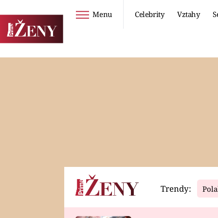
Menu
Celebrity
Vztahy
S
Seriály
Životní styl
ZOO
DIETY A HUBNUTÍ
PROSTŘENO!
CESTOVÁNÍ A
DOVOLENÁ
DUCH
ZDRAVÍ
Trendy:
Pola
Horoskopy
Video
ASTROČLÁNKY
SERIÁLY