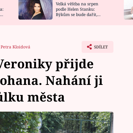
Velká věštba na srpen
NOVINKY
ZAHRADA
a:
podle Helen Stanku:
y
Býkům se bude dařit,
VIDEORECEPTY
DESIGN
Vodnáře čeká jízda
Petra Kloidová
SDÍLET
Veroniky přijde
ohana. Nahání ji
ůlku města