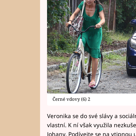
Černé vdovy (6) 2
Veronika se do své slávy a sociál
vlastní. K ní však využila nezkuš
Johany. Podívejte se na vtipnou 