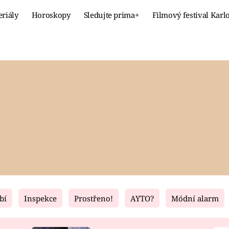
eriály
Horoskopy
Sledujte prima+
Filmový festival Karl
Celebrity
Recept
MÓDA A KRÁSA
HLAVNÍ JÍ
VZTAHY A SEX
SLADKÉ
PRIMA MAMINKA
ZDRAVÉ
bí
Inspekce
Prostřeno!
AYTO?
Módní alarm
Fresh
Living
RECEPTY
BYDLENÍ