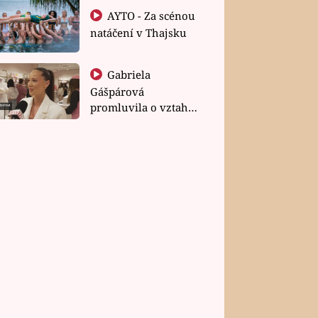
AYTO - Za scénou
natáčení v Thajsku
Gabriela
Gášpárová
promluvila o vztahu
a zakládání rodiny