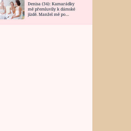
Denisa (34): Kamarádky
mě přemluvily k dámské
jízdě. Manžel mě po
návratu zaskočil