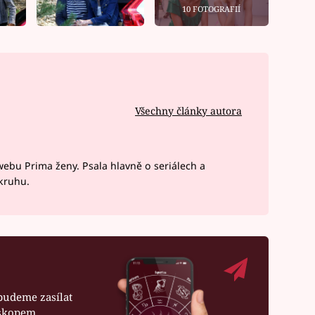
10 FOTOGRAFIÍ
Všechny články autora
webu Prima ženy. Psala hlavně o seriálech a
okruhu.
budeme zasílat
oskopem.