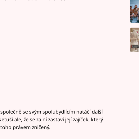
 společně se svým spolubydlícím natáčí další
uší ale, že se za ní zastaví její zajíček, který
e z toho právem zničený.