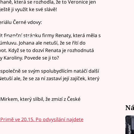
haně, která se rozhodla, že to Veronice jen
eště ji využít ke své slávě!
seriálu Černé vdovy:
it finanční stránku firmy Renaty, která měla s
led to fetch
uvu. Johana ale netuší, že se řítí do
ivot. Když se to dozví Renata je rozhodnutá
 Karoliny. Povede se ji to?
 společně se svým spolubydlícím natáčí další
uší ale, že se za ní zastaví její zajíček, který
rkem, který slíbil, že zmizí z České
Ná
Primě ve 20.15. Po odvysílání najdete