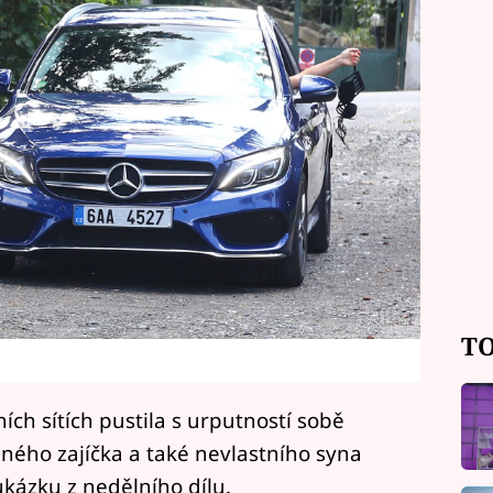
TO
ních sítích pustila s urputností sobě
eného zajíčka a také nevlastního syna
ukázku z nedělního dílu.