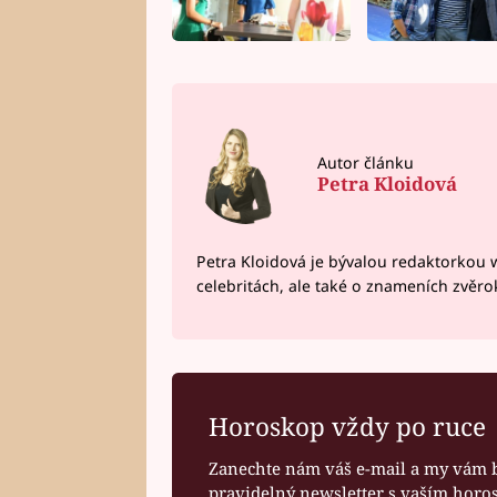
Autor článku
Petra Kloidová
Petra Kloidová je bývalou redaktorkou 
celebritách, ale také o znameních zvěr
Horoskop vždy po ruce
Zanechte nám váš e-mail a my vám 
pravidelný newsletter s vaším hor