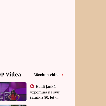
P Videa
Všechna videa
Heidi Janků
vzpomíná na svůj
šatník z 80. let -
Shopaholičky