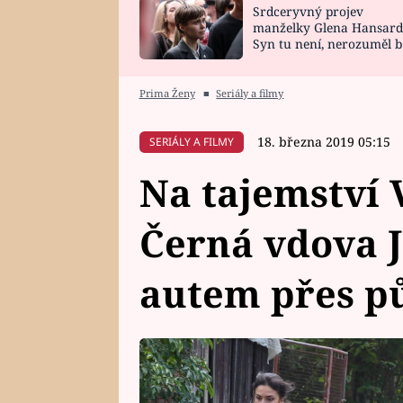
Srdceryvný projev
SNÁŘ
CELEBRITY
manželky Glena Hansard
Syn tu není, nerozuměl b
HOROSKOP NA
VAŘENÍ
tomu, vysvětlila
ROK 2023
Prima Ženy
■
Seriály a filmy
18. března 2019 05:15
SERIÁLY A FILMY
Na tajemství 
Černá vdova J
autem přes p