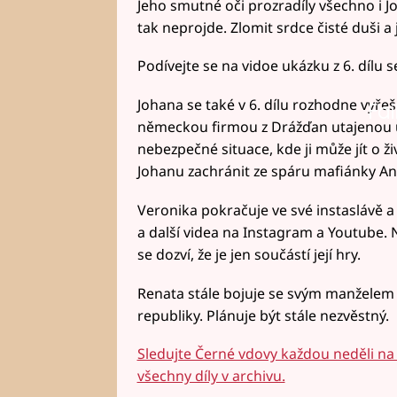
Jeho smutné oči prozradíly všechno i Jo
tak neprojde. Zlomit srdce čisté duši a j
Podívejte se na vidoe ukázku z 6. dílu 
Johana se také v 6. dílu rozhodne vyřeš
Fai
německou firmou z Drážďan utajenou úml
nebezpečné situace, kde ji může jít o ž
Johanu zachránit ze spáru mafiánky Any
Veronika pokračuje ve své instaslávě a
a další videa na Instagram a Youtube. Net
se dozví, že je jen součástí její hry.
Renata stále bojuje se svým manželem Mi
republiky. Plánuje být stále nezvěstný.
Sledujte Černé vdovy každou neděli na 
všechny díly v archivu.