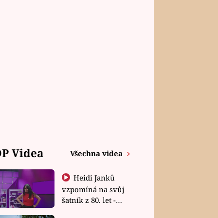
P Videa
Všechna videa
Heidi Janků
vzpomíná na svůj
šatník z 80. let -
Shopaholičky