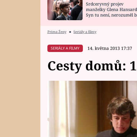
Srdceryvný projev
SNÁŘ
CELEBRITY
manželky Glena Hansard
Syn tu není, nerozuměl b
HOROSKOP NA
VAŘENÍ
tomu, vysvětlila
ROK 2023
Prima Ženy
■
Seriály a filmy
14. května 2013 17:37
SERIÁLY A FILMY
Cesty domů: 18