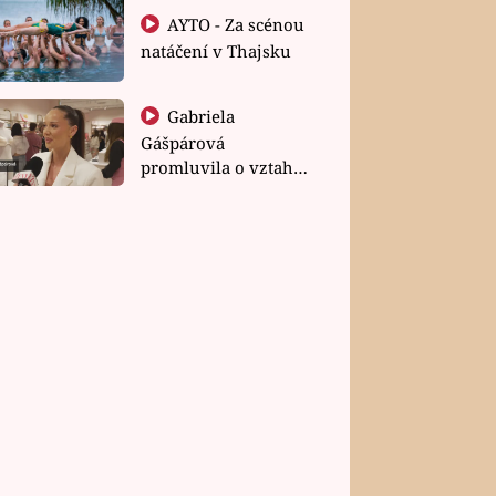
AYTO - Za scénou
natáčení v Thajsku
Gabriela
Gášpárová
promluvila o vztahu
a zakládání rodiny