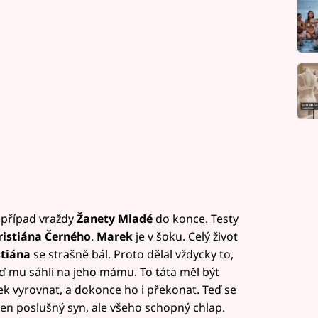
případ vraždy
Žanety Mladé
do konce. Testy
istiána Černého
.
Marek
je v šoku. Celý život
stiána
se strašně bál. Proto dělal vždycky to,
e teď mu sáhli na jeho mámu. To táta měl být
ek vyrovnat, a dokonce ho i překonat. Teď se
 ten poslušný syn, ale všeho schopný chlap.