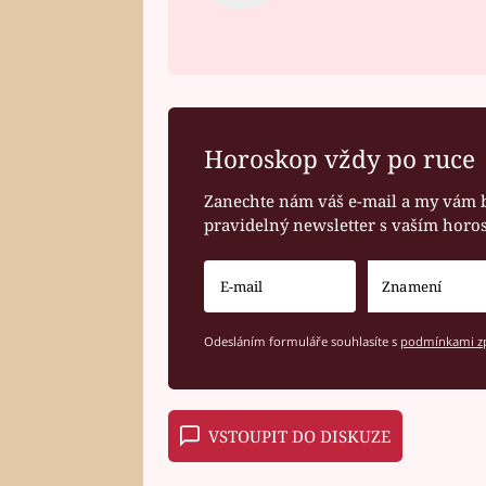
Horoskop vždy po ruce
Zanechte nám váš e-mail a my vám 
pravidelný newsletter s vaším hor
Odesláním formuláře souhlasíte s
podmínkami zp
VSTOUPIT DO DISKUZE