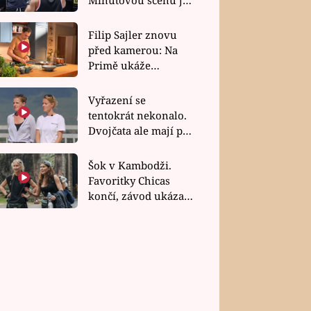
bez dubla
Filip Sajler znovu
před kamerou: Na
Primě ukáže
poctivou kuchyni i
rychlé recepty
Vyřazení se
tentokrát nekonalo.
Dvojčata ale mají po
uzavření třetí etapy
závodu nůž na krku
Šok v Kambodži.
Favoritky Chicas
končí, závod ukázal
svou nejtvrdší tvář