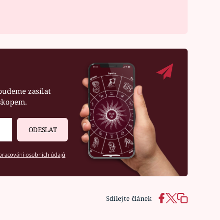
budeme zasílat
oskopem.
ODESLAT
racování osobních údajů
Sdílejte článek