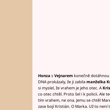
Honza
s
Vejnarem
konečně dotáhnou 
DNA prokázaly, že ji zabila
manželka Kr
si myslel, že vrahem je jeho otec. A
Kri
co otec chtěl. Proto šel i k policii. Al
tím vrahem, ne ona. Jemu se chtěl Mar
zase bojí Kristián. O Marka. Už to není