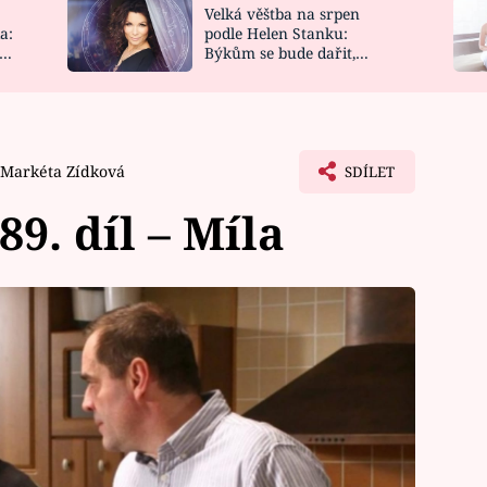
Velká věštba na srpen
NOVINKY
ZAHRADA
a:
podle Helen Stanku:
y
Býkům se bude dařit,
VIDEORECEPTY
DESIGN
Vodnáře čeká jízda
Markéta Zídková
SDÍLET
9. díl – Míla