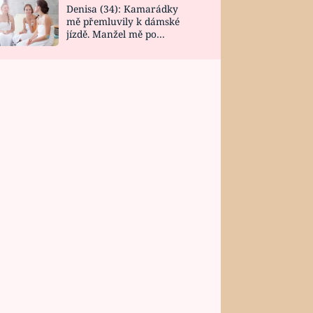
Denisa (34): Kamarádky
mě přemluvily k dámské
jízdě. Manžel mě po
návratu zaskočil