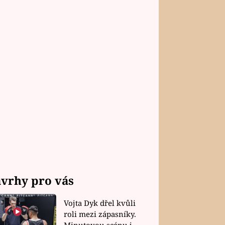
vrhy pro vás
Vojta Dyk dřel kvůli
roli mezi zápasníky.
Minutovou scénu jel