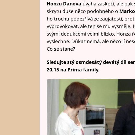
Honzu
Danova
úvaha zaskočí, ale pak s
skrytu duše něco podobného o
Marko
ho trochu podezřívá ze zaujatosti, pro
vyprovokovat, ale ten se mu vysměje. 
svými dedukcemi velmi blízko. Honza 
vyslechne. Důkaz nemá, ale něco jí nes
Co se stane?
Sledujte stý osmdesátý devátý díl se
20.15 na Prima family.