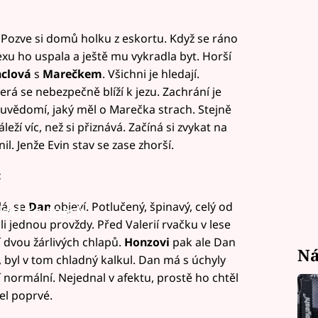
 Pozve si domů holku z eskortu. Když se ráno
exu ho uspala a ještě mu vykradla byt. Horší
nclová
s
Marečkem
. Všichni je hledají.
erá se nebezpečně blíží k jezu. Zachrání je
 uvědomí, jaký měl o Marečka strach. Stejně
eží víc, než si přiznává. Začíná si zvykat na
l. Jenže Evin stav se zase zhorší.
:
á, se
Dan
objeví. Potlučený, špinavý, celý od
led to fetch
li jednou provždy. Před Valerií rvačku v lese
í dvou žárlivých chlapů.
Honzovi
pak ale Dan
Ná
l, byl v tom chladný kalkul. Dan má s úchyly
normální. Nejednal v afektu, prostě ho chtěl
jel poprvé.