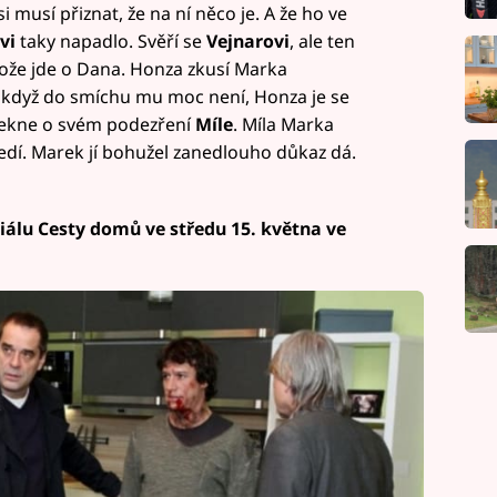
i musí přiznat, že na ní něco je. A že ho ve
vi
taky napadlo. Svěří se
Vejnarovi
, ale ten
tože jde o Dana. Honza zkusí Marka
I když do smíchu mu moc není, Honza je se
řekne o svém podezření
Míle
. Míla Marka
edí. Marek jí bohužel zanedlouho důkaz dá.
riálu Cesty domů ve středu 15. května ve