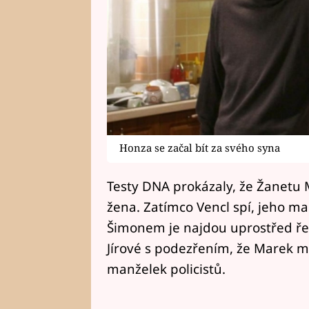
Honza se začal bít za svého syna
Testy DNA prokázaly, že Žanetu M
žena. Zatímco Vencl spí, jeho m
Šimonem je najdou uprostřed řek
Jírové s podezřením, že Marek 
manželek policistů.