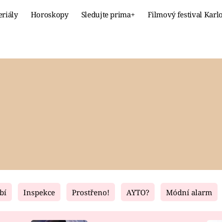
eriály
Horoskopy
Sledujte prima+
Filmový festival Karl
Celebrity
Recept
MÓDA A KRÁSA
HLAVNÍ JÍ
VZTAHY A SEX
SLADKÉ
PRIMA MAMINKA
ZDRAVÉ
bí
Inspekce
Prostřeno!
AYTO?
Módní alarm
Fresh
Living
RECEPTY
BYDLENÍ