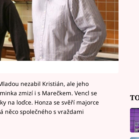
ladou nezabil Kristián, ale jeho
aminka zmizí i s Marečkem. Vencl se
TO
y na loďce. Honza se svěří majorce
má něco společného s vraždami