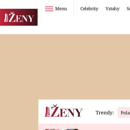
Menu
Celebrity
Vztahy
S
Seriály
Životní styl
ZOO
DIETY A HUBNUTÍ
PROSTŘENO!
CESTOVÁNÍ A
DOVOLENÁ
DUCH
ZDRAVÍ
Trendy:
Pola
Horoskopy
Video
ASTROČLÁNKY
SERIÁLY