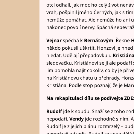
otci odhalí, jak moc ho celý život nenáv
vrah, pošpinil jméno Černých, jak s tím
nemůže pomáhat. Ale nemůže ho ani udat
nakonec povolí nervy. Spáchá sebevraž
Vejnar
spěchá k
Bernátovým
. Řekne
H
někdo pokusil uškrtit. Honzovi je hned
hledat. Udělají přepadovku u
Kristián
sledovačku. Kristiánovi se ji ale podař
jim pomohla najít cokoliv, co by je př
na Kristiánovu chatu u přehrady. Honz
Kristiána. Podle stop poznají, že je Mar
Na rekapitulaci dílu se podívejte ZDE
Rudolf
jde k soudu. Snaží se z toho ro
Fai
nepodaří.
Vendy
jde rozhodně s ním. A 
Rudolf je z jejich plánu rozmrzelý – bu
nenechají odradit. Rudolf ze sebe dělá h