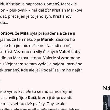
idí. Kristián je naprosto zlomený. Marek je
 on – plukovník – má dál žít? Kristián Markovi
, přece jen je to jeho syn. Kristiánovi
du...
onzovi
, že
Míla
byla přepadená a že se ji
 jasné, že ten někdo je
Marek
. Začnou ho
a
, ale ten jim nic neřekne. Nasadí na něj
í setřást. Vezmou do vily Černých
Valerii
, aby
ivedlo na Markovu stopu. Valerie si vzpomene
a s Vejnarem se tam vydají a najdou mrtvého
ek zraněný. Kde ale je? Podaří se jim ho najít?
:
Ná
dinu vynechat, ale to se mu samozřejmě
led to fetch
za chvíli přijde
Kači
, která ji doprovodí.
de mít s sebou dvě plačky. Ony se ale
rdinu, ale ony mají zkušenosti s tím, jak se