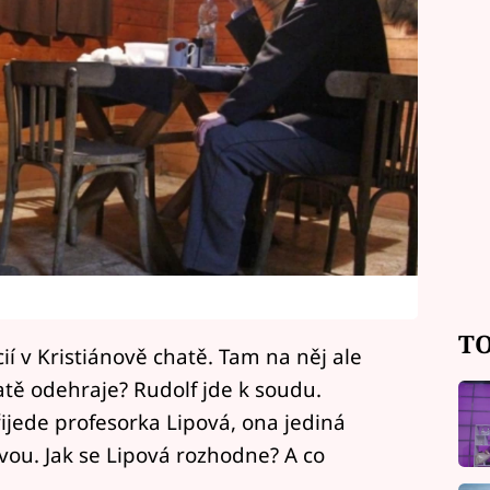
TO
ií v Kristiánově chatě. Tam na něj ale
hatě odehraje? Rudolf jde k soudu.
řijede profesorka Lipová, ona jediná
vou. Jak se Lipová rozhodne? A co