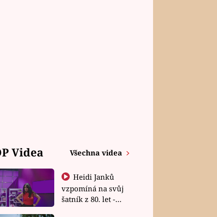
P Videa
Všechna videa
Heidi Janků
vzpomíná na svůj
šatník z 80. let -
Shopaholičky