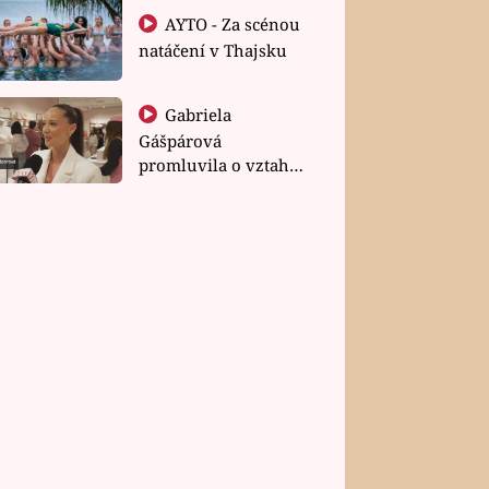
AYTO - Za scénou
natáčení v Thajsku
Gabriela
Gášpárová
promluvila o vztahu
a zakládání rodiny