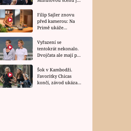
bez dubla
Filip Sajler znovu
před kamerou: Na
Primě ukáže
poctivou kuchyni i
rychlé recepty
Vyřazení se
tentokrát nekonalo.
Dvojčata ale mají po
uzavření třetí etapy
závodu nůž na krku
Šok v Kambodži.
Favoritky Chicas
končí, závod ukázal
svou nejtvrdší tvář