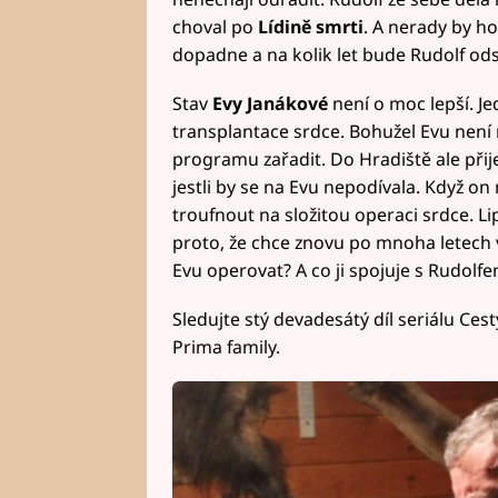
choval po
Lídině smrti
. A nerady by h
dopadne a na kolik let bude Rudolf od
Stav
Evy Janákové
není o moc lepší. Jed
transplantace srdce. Bohužel Evu není
programu zařadit. Do Hradiště ale při
jestli by se na Evu nepodívala. Když on
troufnout na složitou operaci srdce. Li
proto, že chce znovu po mnoha letech 
Evu operovat? A co ji spojuje s Rudolf
Sledujte stý devadesátý díl seriálu Ces
Prima family.