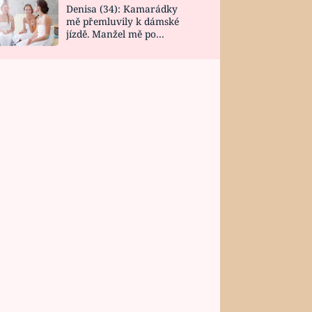
Denisa (34): Kamarádky
mě přemluvily k dámské
jízdě. Manžel mě po
návratu zaskočil