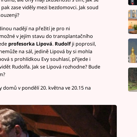
o pak zase viděly mezi bezdomovci. Jak soud
souzený?
inou nadějí na přežití je pro ni
 možné v jejím stavu do transplantačního
jede
profesorka Lipová
.
Rudolf
ji poprosil,
 nemůže na sál, jedině Lipová by si mohla
pová s prohlídkou Evy souhlasí, přijede i
vidět Rudolfa. Jak se Lipová rozhodne? Bude
em?
ty domů v pondělí 20. května ve 20.15 na