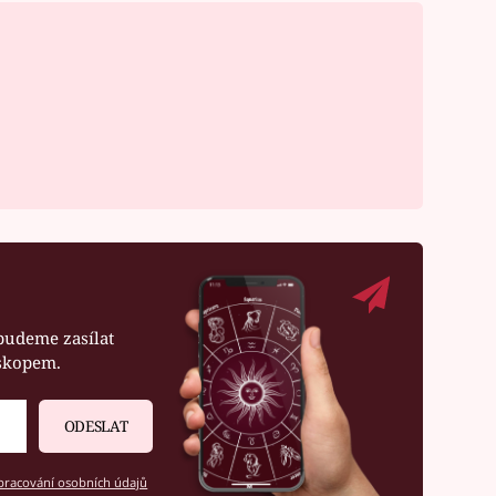
budeme zasílat
oskopem.
ODESLAT
racování osobních údajů