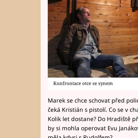
Konfrontace otce se synem
Marek se chce schovat před polic
čeká Kristián s pistolí. Co se v c
Kolik let dostane? Do Hradiště p
by si mohla operovat Evu Janáko
měla kdysi s Rudolfem?