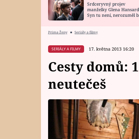
Srdceryvný projev
SNÁŘ
CELEBRITY
manželky Glena Hansard
Syn tu není, nerozuměl b
HOROSKOP NA
VAŘENÍ
tomu, vysvětlila
ROK 2023
Prima Ženy
■
Seriály a filmy
17. května 2013 16:20
SERIÁLY A FILMY
Cesty domů: 19
neutečeš