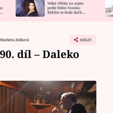
Velká věštba na srpen
NOVINKY
ZAHRADA
a:
podle Helen Stanku:
y
Býkům se bude dařit,
VIDEORECEPTY
DESIGN
Vodnáře čeká jízda
Markéta Zídková
SDÍLET
0. díl – Daleko