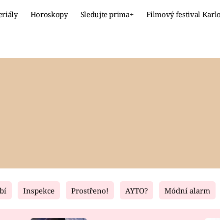
eriály
Horoskopy
Sledujte prima+
Filmový festival Karl
Celebrity
Recept
MÓDA A KRÁSA
HLAVNÍ JÍ
VZTAHY A SEX
SLADKÉ
PRIMA MAMINKA
ZDRAVÉ
bí
Inspekce
Prostřeno!
AYTO?
Módní alarm
Fresh
Living
RECEPTY
BYDLENÍ