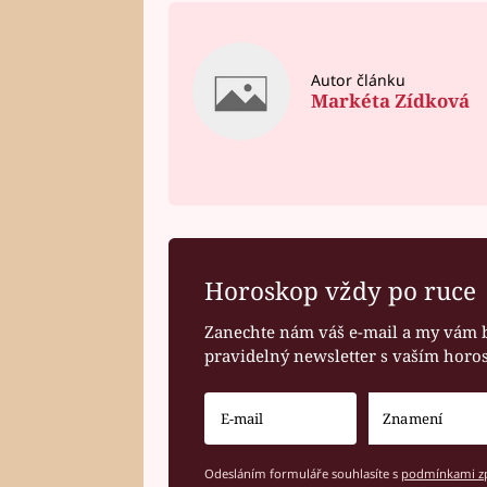
Autor článku
Markéta Zídková
Horoskop vždy po ruce
Zanechte nám váš e-mail a my vám 
pravidelný newsletter s vaším hor
Odesláním formuláře souhlasíte s
podmínkami zp