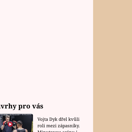
vrhy pro vás
Vojta Dyk dřel kvůli
roli mezi zápasníky.
Minutovou scénu jel