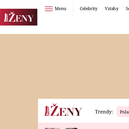
Menu
Celebrity
Vztahy
S
Seriály
Životní styl
ZOO
DIETY A HUBNUTÍ
PROSTŘENO!
CESTOVÁNÍ A
DOVOLENÁ
DUCH
ZDRAVÍ
Trendy:
Pola
Horoskopy
Video
ASTROČLÁNKY
SERIÁLY