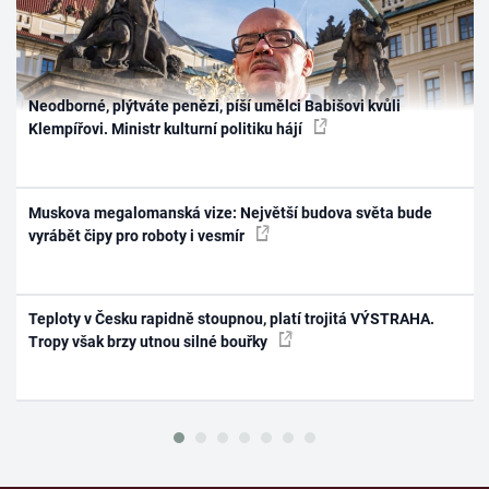
Neodborné, plýtváte penězi, píší umělci Babišovi kvůli
Klempířovi. Ministr kulturní politiku hájí
Muskova megalomanská vize: Největší budova světa bude
vyrábět čipy pro roboty i vesmír
Teploty v Česku rapidně stoupnou, platí trojitá VÝSTRAHA.
Tropy však brzy utnou silné bouřky