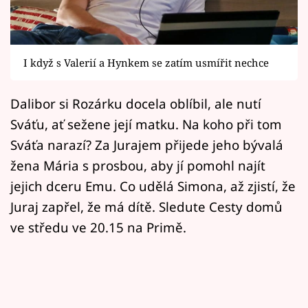
Horoskopy
Sledujte prima+
I když s Valerií a Hynkem se zatím usmířit nechce
Filmový festival Karlovy Vary
Dalibor si Rozárku docela oblíbil, ale nutí
Pořady
Sváťu, ať sežene její matku. Na koho při tom
Mámy sobě
Sváťa narazí? Za Jurajem přijede jeho bývalá
žena Mária s prosbou, aby jí pomohl najít
Přihlášení
jejich dceru Emu. Co udělá Simona, až zjistí, že
Juraj zapřel, že má dítě. Sledute Cesty domů
ve středu ve 20.15 na Primě.
Sledujte nás