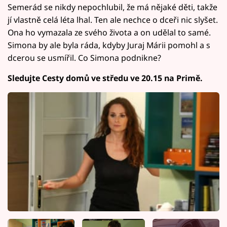
Semerád se nikdy nepochlubil, že má nějaké děti, takže
jí vlastně celá léta lhal. Ten ale nechce o dceři nic slyšet.
Ona ho vymazala ze svého života a on udělal to samé.
Simona by ale byla ráda, kdyby Juraj Márii pomohl a s
dcerou se usmířil. Co Simona podnikne?
Sledujte Cesty domů ve středu ve 20.15 na Primě.