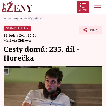
ŽIVĚ
Prima Ženy
■
Seriály a filmy
Trendy:
Polabí
Inspekce
Prostřeno!
AYTO?
SERIÁLY A FILMY
SDÍLET
Módní alarm
Zrádci
Proměny
14. ledna 2014 16:51
Markéta Zídková
Cesty domů: 235. díl -
Horečka
Témata
Celebrity
Vztahy
Seriály