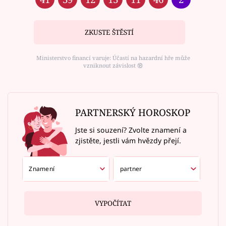
ZKUSTE ŠTĚSTÍ
Ministerstvo financí varuje: Účastí na hazardní hře může
vzniknout závislost ⑱
PARTNERSKÝ HOROSKOP
Jste si souzení? Zvolte znamení a
zjistěte, jestli vám hvězdy přejí.
VYPOČÍTAT