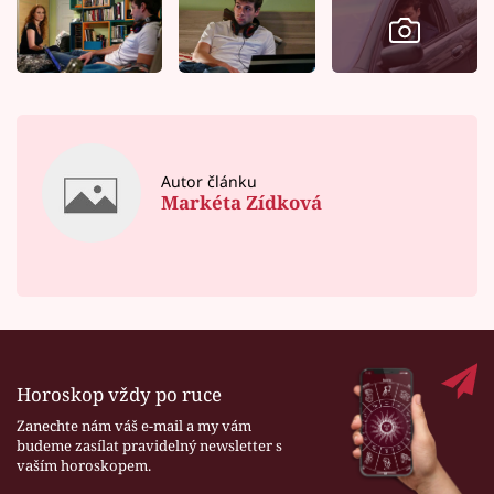
Autor článku
Markéta Zídková
Horoskop vždy po ruce
Zanechte nám váš e-mail a my vám
budeme zasílat pravidelný newsletter s
vaším horoskopem.