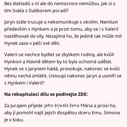
Bez dokladů s ní ale do nemocnice nemůžou. Jak si s
tím Sváťa s Daliborem poradí?
Jaryn stále trucuje a nekomunikuje s okolím. Nemluví
především s Hynkem a je proti tomu, aby se i s Valerií
nastěhovali do vily. Nezajímá ho, že jedině tak může mít
Hynek zase v péči své děti.
Valerii se nechce bydlet se zbytkem rodiny, ale kvůli
Hynkovi a hlavně dětem by to byla ochotná udělat.
Hynek se s Jarynem hádá, provokuje, nakonec se kvůli
němu nechá zmlátit. Ustoupí nakonec Jaryn a usmíří se
s Hynkem i Valerií?
Na rekapitulaci dílu se podívejte ZDE:
Za Jurajem přijede jeho bývalá žena Mária a prosí ho,
Failed to fetch
aby jí pomohl najít jejich dospělou dceru Emu. Simona
je v šoku.