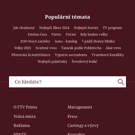
Populární témata
Jak zhubnout
Nejlepší filmy 2024
Nejlepší horory
TV program
Změna času
Partie
Počasí
Kdy budou volby
ZOO Nové začátky
Auto – katalog
7 pádů Honzy Dědka
Volby 2025
Svařené víno
Tatarák podle Pohlreicha
Aloe vera
Pěstování lichořeřišnice
Výpočet ascendentu
Tvarohové knedlíky
Nejlepší palačinky
Švestkový koláč
O FTV Prima
Management
Volná místa
Press
Reklama
Castingy a výzvy
HbbTV
Kontakty