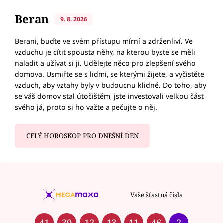
Beran
9. 8. 2026
Berani, buďte ve svém přístupu mírní a zdrženliví. Ve
vzduchu je cítit spousta něhy, na kterou byste se měli
naladit a užívat si ji. Udělejte něco pro zlepšení svého
domova. Usmiřte se s lidmi, se kterými žijete, a vyčistěte
vzduch, aby vztahy byly v budoucnu klidné. Do toho, aby
se váš domov stal útočištěm, jste investovali velkou část
svého já, proto si ho važte a pečujte o něj.
CELÝ HOROSKOP PRO DNEŠNÍ DEN
Vaše šťastná čísla
41
39
12
13
11
46
2