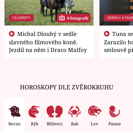
CELEBRITY
SERIÁLY A FIL
8 fotografií
Michal Dlouhý v sedle
Tuna se chtěl vrátit domů.
slavného filmového koně.
Zarazilo ho
Jezdil na něm i Draco Malfoy
smlouvě př
zemřít
HOROSKOPY DLE ZVĚROKRUHU
Beran
Býk
Blíženci
Rak
Lev
Panna
V