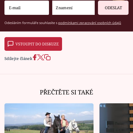
ODESLAT
Odesláním formuláře souhlasíte s
podmínkami zpracování osobních údajů
VSTOUPIT DO DISKUZE
Sdílejte článek
PŘEČTĚTE SI TAKÉ