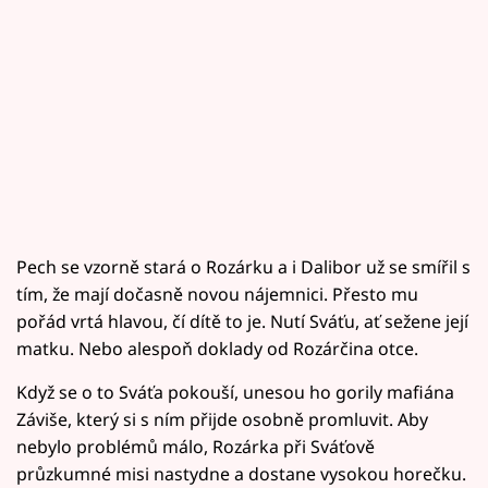
Pech se vzorně stará o Rozárku a i Dalibor už se smířil s
tím, že mají dočasně novou nájemnici. Přesto mu
pořád vrtá hlavou, čí dítě to je. Nutí Sváťu, ať sežene její
matku. Nebo alespoň doklady od Rozárčina otce.
Když se o to Sváťa pokouší, unesou ho gorily mafiána
Záviše, který si s ním přijde osobně promluvit. Aby
nebylo problémů málo, Rozárka při Sváťově
průzkumné misi nastydne a dostane vysokou horečku.