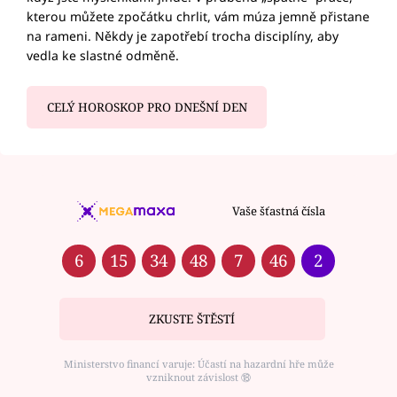
kterou můžete zpočátku chrlit, vám múza jemně přistane
na rameni. Někdy je zapotřebí trocha disciplíny, aby
vedla ke slastné odměně.
CELÝ HOROSKOP PRO DNEŠNÍ DEN
Vaše šťastná čísla
6
15
34
48
7
46
2
ZKUSTE ŠTĚSTÍ
Ministerstvo financí varuje: Účastí na hazardní hře může
vzniknout závislost ⑱