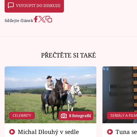
VSTOUPIT DO DISKUZE
Sdílejte článek
PŘEČTĚTE SI TAKÉ
CELEBRITY
SERIÁLY A FIL
8 fotografií
Michal Dlouhý v sedle
Tuna se chtěl vrátit domů.