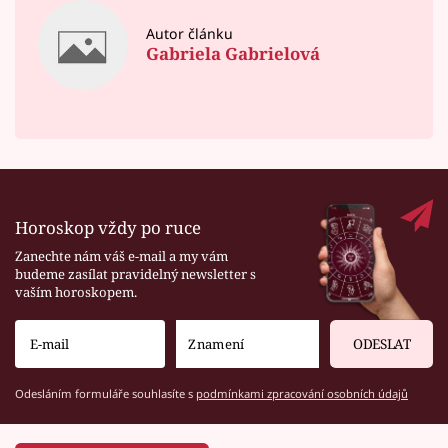
Autor článku
Gabriela Gabrielová
Horoskop vždy po ruce
Zanechte nám váš e-mail a my vám
budeme zasílat pravidelný newsletter s
vaším horoskopem.
ODESLAT
Odesláním formuláře souhlasíte s
podmínkami zpracování osobních údajů