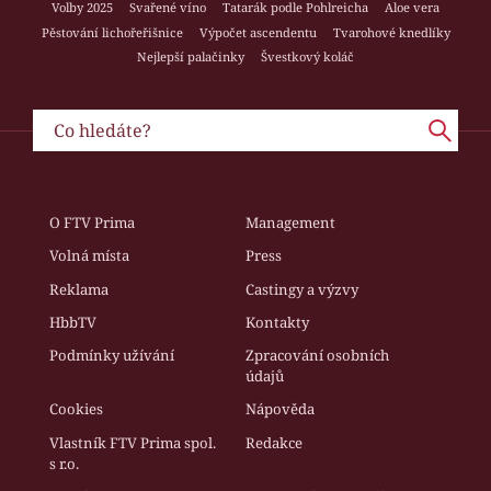
Volby 2025
Svařené víno
Tatarák podle Pohlreicha
Aloe vera
Pěstování lichořeřišnice
Výpočet ascendentu
Tvarohové knedlíky
Nejlepší palačinky
Švestkový koláč
O FTV Prima
Management
Volná místa
Press
Reklama
Castingy a výzvy
HbbTV
Kontakty
Podmínky užívání
Zpracování osobních
údajů
Cookies
Nápověda
Vlastník FTV Prima spol.
Redakce
s r.o.