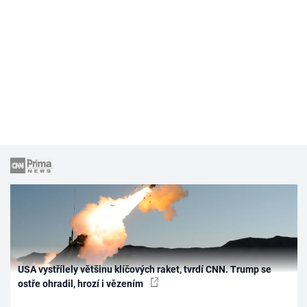
USA vystřílely většinu klíčových raket, tvrdí CNN. Trump se
ostře ohradil, hrozí i vězením