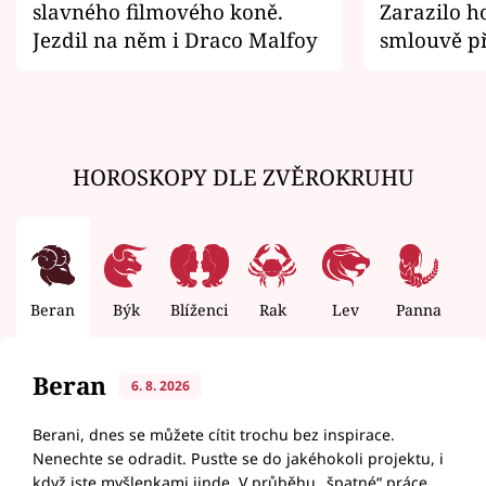
slavného filmového koně.
Zarazilo ho
Jezdil na něm i Draco Malfoy
smlouvě př
zemřít
HOROSKOPY DLE ZVĚROKRUHU
Beran
Býk
Blíženci
Rak
Lev
Panna
V
Beran
6. 8. 2026
Berani, dnes se můžete cítit trochu bez inspirace.
Nenechte se odradit. Pusťte se do jakéhokoli projektu, i
když jste myšlenkami jinde. V průběhu „špatné“ práce,