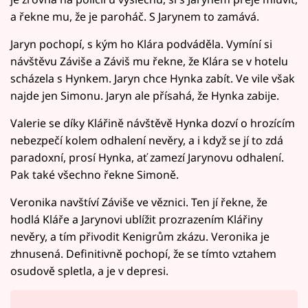
a řekne mu, že je paroháč. S Jarynem to zamává.
Jaryn pochopí, s kým ho Klára podváděla. Vymíní si
návštěvu Záviše a Záviš mu řekne, že Klára se v hotelu
scházela s Hynkem. Jaryn chce Hynka zabít. Ve vile však
najde jen Simonu. Jaryn ale přísahá, že Hynka zabije.
Valerie se díky Klářině návštěvě Hynka dozví o hrozícím
nebezpečí kolem odhalení nevěry, a i když se jí to zdá
paradoxní, prosí Hynka, ať zamezí Jarynovu odhalení.
Pak také všechno řekne Simoně.
Veronika navštíví Záviše ve věznici. Ten jí řekne, že
hodlá Kláře a Jarynovi ublížit prozrazením Klářiny
nevěry, a tím přivodit Kenigrům zkázu. Veronika je
zhnusená. Definitivně pochopí, že se tímto vztahem
osudově spletla, a je v depresi.