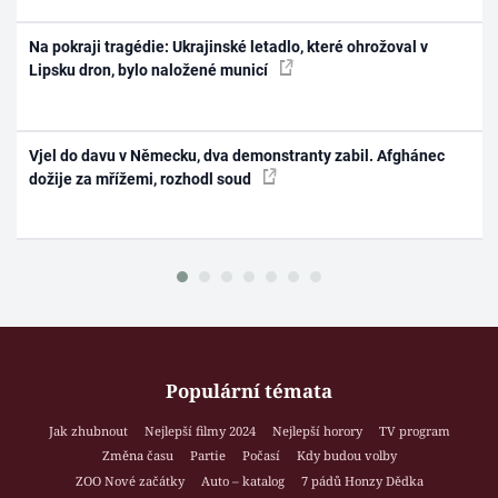
Na pokraji tragédie: Ukrajinské letadlo, které ohrožoval v
Lipsku dron, bylo naložené municí
Vjel do davu v Německu, dva demonstranty zabil. Afghánec
dožije za mřížemi, rozhodl soud
Populární témata
Jak zhubnout
Nejlepší filmy 2024
Nejlepší horory
TV program
Změna času
Partie
Počasí
Kdy budou volby
ZOO Nové začátky
Auto – katalog
7 pádů Honzy Dědka