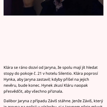
Horoskopy
Sledujte prima+
Filmový festival Karlovy Vary
Pořady
Mámy sobě
Přihlášení
Klára se ráno dozví od Jaryna, že spolu mají jít hledat
stopy do pokoje č. 21 v hotelu Silentio. Klára poprosí
Hynka, aby Jaryna zastavil; kdyby přišel na jejich
Sledujte nás
nevěru, bude konec. Hynek zkusí Kláru naopak
přesvědčit, aby všechno přiznala.
Dalibor Jaryna z případu Záviš stáhne. Jenže Záviš, který
je zrovna na policii u výslechu, si s Jarynem přeje mluvit,