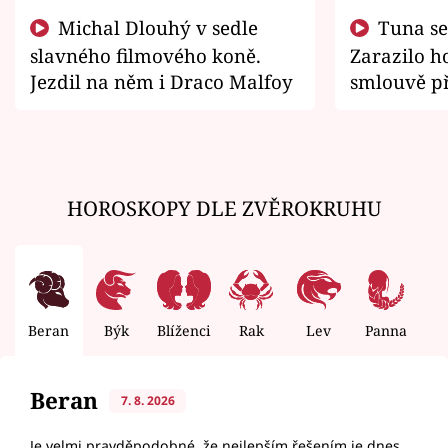
Michal Dlouhý v sedle
Tuna se chtěl vrátit domů.
slavného filmového koně.
Zarazilo ho
Jezdil na něm i Draco Malfoy
smlouvě př
zemřít
HOROSKOPY DLE ZVĚROKRUHU
Beran
Býk
Blíženci
Rak
Lev
Panna
V
Beran
7. 8. 2026
Je velmi pravděpodobné, že nejlepším řešením je dnes