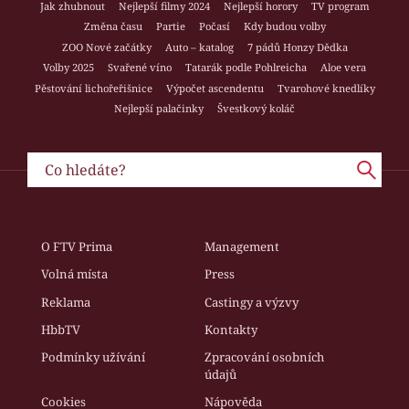
Jak zhubnout
Nejlepší filmy 2024
Nejlepší horory
TV program
Změna času
Partie
Počasí
Kdy budou volby
ZOO Nové začátky
Auto – katalog
7 pádů Honzy Dědka
Volby 2025
Svařené víno
Tatarák podle Pohlreicha
Aloe vera
Pěstování lichořeřišnice
Výpočet ascendentu
Tvarohové knedlíky
Nejlepší palačinky
Švestkový koláč
O FTV Prima
Management
Volná místa
Press
Reklama
Castingy a výzvy
HbbTV
Kontakty
Podmínky užívání
Zpracování osobních
údajů
Cookies
Nápověda