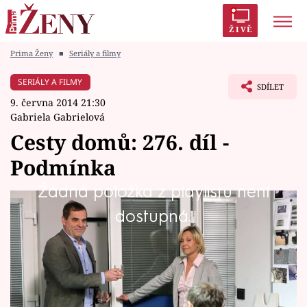
ŽIVĚ
Prima Ženy
■
Seriály a filmy
Trendy:
Polabí
Inspekce
Prostřeno!
AYTO?
SERIÁLY A FILMY
SDÍLET
Módní alarm
Zrádci
Proměny
9. června 2014 21:30
Gabriela Gabrielová
Cesty domů: 276. díl -
Podmínka
Témata
Žádná položka z playlistu není
Celebrity
Simona s rodinou podrží Valerii. Ema požádá
dostupná.
Dalibora o pomoc. Hynek bojuje o život.
Vztahy
Seriály