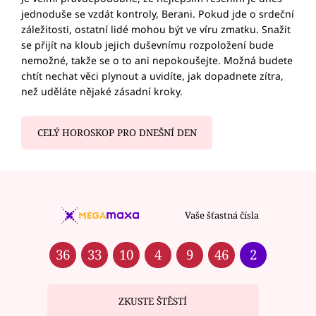
jednoduše se vzdát kontroly, Berani. Pokud jde o srdeční
záležitosti, ostatní lidé mohou být ve víru zmatku. Snažit
se přijít na kloub jejich duševnímu rozpoložení bude
nemožné, takže se o to ani nepokoušejte. Možná budete
chtít nechat věci plynout a uvidíte, jak dopadnete zítra,
než uděláte nějaké zásadní kroky.
CELÝ HOROSKOP PRO DNEŠNÍ DEN
Vaše šťastná čísla
36
33
10
4
9
46
2
ZKUSTE ŠTĚSTÍ