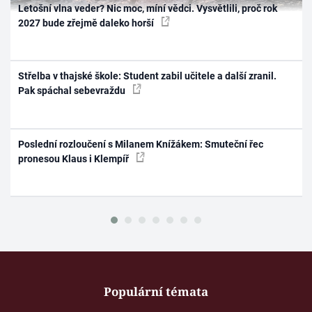
Letošní vlna veder? Nic moc, míní vědci. Vysvětlili, proč rok
2027 bude zřejmě daleko horší
Střelba v thajské škole: Student zabil učitele a další zranil.
Pak spáchal sebevraždu
Poslední rozloučení s Milanem Knížákem: Smuteční řec
pronesou Klaus i Klempíř
Populární témata