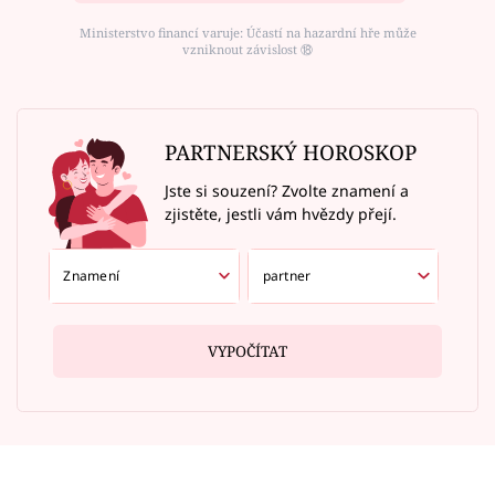
Ministerstvo financí varuje: Účastí na hazardní hře může
vzniknout závislost ⑱
PARTNERSKÝ HOROSKOP
Jste si souzení? Zvolte znamení a
zjistěte, jestli vám hvězdy přejí.
VYPOČÍTAT