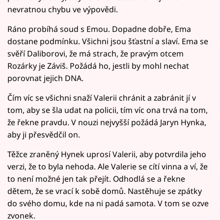
nevratnou chybu ve výpovědi.
Ráno probíhá soud s Emou. Dopadne dobře, Ema
dostane podmínku. Všichni jsou šťastní a slaví. Ema se
svěří Daliborovi, že má strach, že pravým otcem
Rozárky je Záviš. Požádá ho, jestli by mohl nechat
porovnat jejich DNA.
Čím víc se všichni snaží Valerii chránit a zabránit jí v
tom, aby se šla udat na policii, tím víc ona trvá na tom,
že řekne pravdu. V nouzi nejvyšší požádá Jaryn Hynka,
aby ji přesvědčil on.
Těžce zraněný Hynek uprosí Valerii, aby potvrdila jeho
verzi, že to byla nehoda. Ale Valerie se cítí vinna a ví, že
to není možné jen tak přejít. Odhodlá se a řekne
dětem, že se vrací k sobě domů. Nastěhuje se zpátky
do svého domu, kde na ni padá samota. V tom se ozve
zvonek.