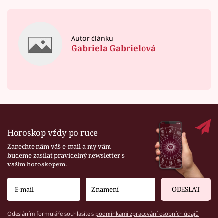
Autor článku
Gabriela Gabrielová
Horoskop vždy po ruce
Zanechte nám váš e-mail a my vám
budeme zasílat pravidelný newsletter s
vaším horoskopem.
ODESLAT
Odesláním formuláře souhlasíte s
podmínkami zpracování osobních údajů