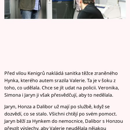
Horoskopy
Sledujte prima+
Filmový festival Karlovy Vary
Pořady
Mámy sobě
Před vilou Kenigrů nakládá sanitka těžce zraněného
Přihlášení
Hynka, kterého autem srazila Valerie. Ta je v šoku z
toho, co udělala. Chce se jít udat na policii. Veronika,
Simona i Jaryn ji však přesvědčují, aby to nedělala.
Sledujte nás
Jaryn, Honza a Dalibor už mají po službě, když se
dozvědí, co se stalo. Všichni chtějí po svém pomoct.
Jaryn běží za Hynkem do nemocnice, Dalibor s Honzou
převzít výslechy, aby Valerie neudělala nějakou