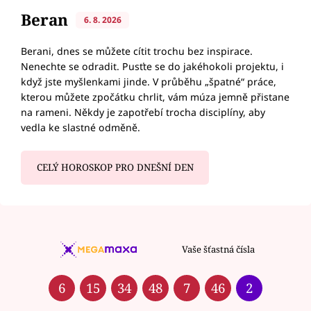
Beran
6. 8. 2026
Berani, dnes se můžete cítit trochu bez inspirace.
Nenechte se odradit. Pusťte se do jakéhokoli projektu, i
když jste myšlenkami jinde. V průběhu „špatné“ práce,
kterou můžete zpočátku chrlit, vám múza jemně přistane
na rameni. Někdy je zapotřebí trocha disciplíny, aby
vedla ke slastné odměně.
CELÝ HOROSKOP PRO DNEŠNÍ DEN
Vaše šťastná čísla
6
15
34
48
7
46
2