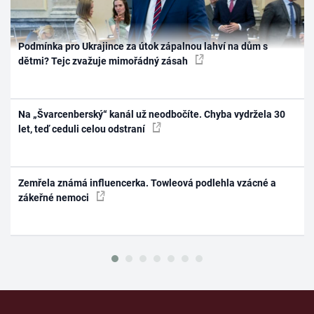
Podmínka pro Ukrajince za útok zápalnou lahví na dům s
dětmi? Tejc zvažuje mimořádný zásah
Na „Švarcenberský“ kanál už neodbočíte. Chyba vydržela 30
let, teď ceduli celou odstraní
Zemřela známá influencerka. Towleová podlehla vzácné a
zákeřné nemoci