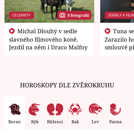
CELEBRITY
SERIÁLY A FIL
8 fotografií
Michal Dlouhý v sedle
Tuna se chtěl vrátit domů.
slavného filmového koně.
Zarazilo ho
Jezdil na něm i Draco Malfoy
smlouvě př
zemřít
HOROSKOPY DLE ZVĚROKRUHU
Beran
Býk
Blíženci
Rak
Lev
Panna
V