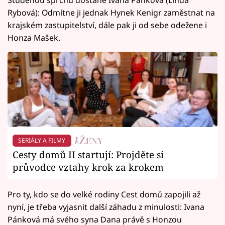
Rybová): Odmítne ji jednak Hynek Kenigr zaměstnat na
krajském zastupitelství, dále pak ji od sebe odežene i
Honza Mašek.
SERIÁLY A FILMY
Cesty domů II startují: Projděte si
průvodce vztahy krok za krokem
Pro ty, kdo se do velké rodiny Cest domů zapojili až
nyní, je třeba vyjasnit další záhadu z minulosti: Ivana
Pánková má svého syna Dana právě s Honzou