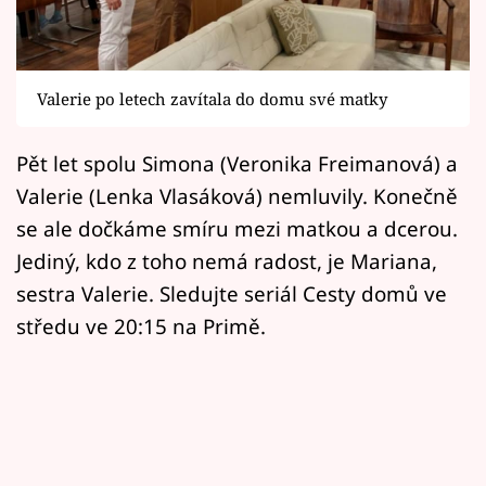
Horoskopy
Sledujte prima+
Valerie po letech zavítala do domu své matky
Filmový festival Karlovy Vary
Pět let spolu Simona (Veronika Freimanová) a
Pořady
Valerie (Lenka Vlasáková) nemluvily. Konečně
Mámy sobě
se ale dočkáme smíru mezi matkou a dcerou.
Jediný, kdo z toho nemá radost, je Mariana,
Přihlášení
sestra Valerie. Sledujte seriál Cesty domů ve
středu ve 20:15 na Primě.
Sledujte nás