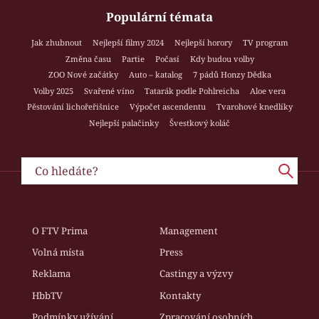
Populární témata
Jak zhubnout
Nejlepší filmy 2024
Nejlepší horory
TV program
Změna času
Partie
Počasí
Kdy budou volby
ZOO Nové začátky
Auto – katalog
7 pádů Honzy Dědka
Volby 2025
Svařené víno
Tatarák podle Pohlreicha
Aloe vera
Pěstování lichořeřišnice
Výpočet ascendentu
Tvarohové knedlíky
Nejlepší palačinky
Švestkový koláč
O FTV Prima
Management
Volná místa
Press
Reklama
Castingy a výzvy
HbbTV
Kontakty
Podmínky užívání
Zpracování osobních