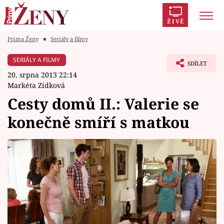
ŽIVĚ
Prima Ženy
■
Seriály a filmy
Trendy:
Polabí
Inspekce
Prostřeno!
AYTO?
SERIÁLY A FILMY
SDÍLET
Módní alarm
Zrádci
Proměny
20. srpna 2013 22:14
Markéta Zídková
Cesty domů II.: Valerie se
konečně smíří s matkou
Témata
Celebrity
Vztahy
Seriály