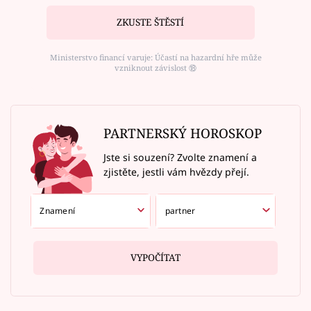
ZKUSTE ŠTĚSTÍ
Ministerstvo financí varuje: Účastí na hazardní hře může
vzniknout závislost ⑱
PARTNERSKÝ HOROSKOP
Jste si souzení? Zvolte znamení a
zjistěte, jestli vám hvězdy přejí.
VYPOČÍTAT