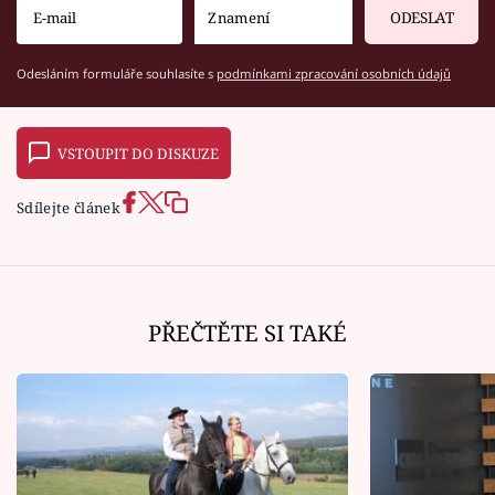
ODESLAT
Odesláním formuláře souhlasíte s
podmínkami zpracování osobních údajů
VSTOUPIT DO DISKUZE
Sdílejte článek
PŘEČTĚTE SI TAKÉ