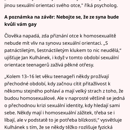
jinou sexuální orientaci svého otce," říká psycholog.
A poznámka na závěr: Nebojte se, že ze syna bude
kvůli vám gay
Člověka napadá, zda přiznání otce k homosexualitě
nebude mít vliv na synovu sexuální orientaci. „S
patnáctiletým, šestnáctiletým klukem to nic neudělá,“
ujišťuje Jan Kulhánek, i když v tomto období sexuální
orientace teenagerů zažívá pěkné otřesy.
„Kolem 13–16 let věku teenageři někdy prožívají
přechodné období, kdy začnou cítit přitažlivost k
někomu stejného pohlaví a mají velký strach z toho, že
budou homosexuálové. Ale v naprosté většině se jedná
o přechodnou krizi sexuální identity, kdy hledají sami
sebe. Někdy mají i homosexuální zážitek, třeba se i
líbají, ale v podstatě to je potřeba blízkosti,“ vysvětluje
Kulhánek s tím, že se někdy těžko rozlišuje fyzická