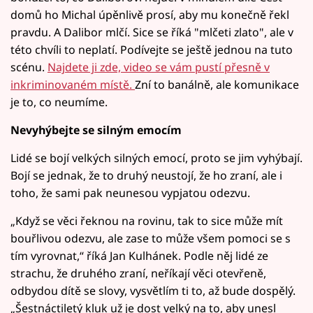
domů ho Michal úpěnlivě prosí, aby mu konečně řekl
pravdu. A Dalibor mlčí. Sice se říká "mlčeti zlato", ale v
této chvíli to neplatí. Podívejte se ještě jednou na tuto
scénu.
Najdete ji zde, video se vám pustí přesně v
inkriminovaném místě.
Zní to banálně, ale komunikace
je to, co neumíme.
Nevyhýbejte se silným emocím
Lidé se bojí velkých silných emocí, proto se jim vyhýbají.
Bojí se jednak, že to druhý neustojí, že ho zraní, ale i
toho, že sami pak neunesou vypjatou odezvu.
„Když se věci řeknou na rovinu, tak to sice může mít
bouřlivou odezvu, ale zase to může všem pomoci se s
tím vyrovnat,“ říká Jan Kulhánek. Podle něj lidé ze
strachu, že druhého zraní, neříkají věci otevřeně,
odbydou dítě se slovy, vysvětlím ti to, až bude dospělý.
„Šestnáctiletý kluk už je dost velký na to, aby unesl