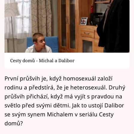
Horoskopy
Sledujte prima+
Filmový festival Karlovy Vary
Pořady
Mámy sobě
Cesty domů - Michal a Dalibor
První průšvih je, když homosexuál založí
Přihlášení
rodinu a předstírá, že je heterosexuál. Druhý
průšvih přichází, když má vyjít s pravdou na
Sledujte nás
světlo před svými dětmi. Jak to ustojí Dalibor
se svým synem Michalem v seriálu Cesty
domů?