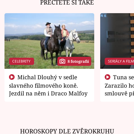
PŘEČTĚTE SI TAKÉ
CELEBRITY
SERIÁLY A FIL
8 fotografií
Michal Dlouhý v sedle
Tuna se chtěl vrátit domů.
slavného filmového koně.
Zarazilo ho
Jezdil na něm i Draco Malfoy
smlouvě př
zemřít
HOROSKOPY DLE ZVĚROKRUHU