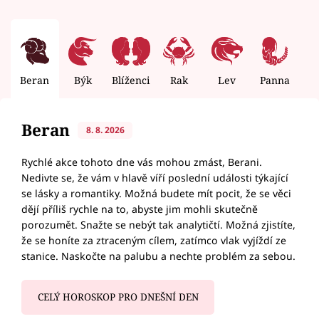
Beran
Býk
Blíženci
Rak
Lev
Panna
V
Beran
8. 8. 2026
Rychlé akce tohoto dne vás mohou zmást, Berani.
Nedivte se, že vám v hlavě víří poslední události týkající
se lásky a romantiky. Možná budete mít pocit, že se věci
dějí příliš rychle na to, abyste jim mohli skutečně
porozumět. Snažte se nebýt tak analytičtí. Možná zjistíte,
že se honíte za ztraceným cílem, zatímco vlak vyjíždí ze
stanice. Naskočte na palubu a nechte problém za sebou.
CELÝ HOROSKOP PRO DNEŠNÍ DEN