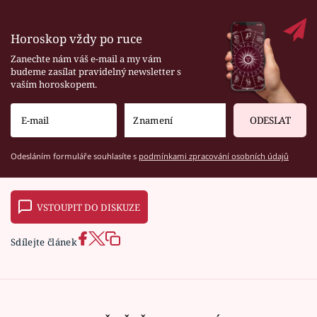
Horoskop vždy po ruce
Zanechte nám váš e-mail a my vám
budeme zasílat pravidelný newsletter s
vaším horoskopem.
ODESLAT
Odesláním formuláře souhlasíte s
podmínkami zpracování osobních údajů
VSTOUPIT DO DISKUZE
Sdílejte článek