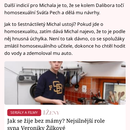
Další indicií pro Michala je to, že se kolem Dalibora točí
homosexuální Sváťa Pech a dělá mu návrhy.
Jak to šestnáctiletý Michal ustojí? Pokud jde o
homosexualitu, zatím dává Michal najevo, že to je podle
něj hnusná úchylka. Není to tak dávno, co se spolužáky
zmlátil homosexuálního učitele, dokonce ho chtěl hodit
do vody a zdemoloval mu auto.
SERIÁLY A FILMY
Jak se žije bez mámy? Nejsilnější role
syna Veroniky Žilkové