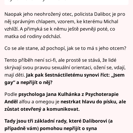
Naopak jeho neohrožený otec, policista Dalibor, je pro
něj správným chlapem, vzorem, ke kterému Michal
vzhlíží. A přimyká se k němu ještě pevněji poté, co
matka od rodiny odchází.
Co se ale stane, až pochopí, jak se to má s jeho otcem?
Tento příběh není sci-fi, ale prostě se stává, že lidé
skrývají svou pravou sexuální orientaci, ožení se, vdají,
mají děti.
Jak pak šestnáctiletému synovi říct: „Jsem
gay“ a nepřijít o něj?
Podle
psychologa Jana Kulhánka z Psychoterapie
Anděl
alfou a omegou je
nestrkat hlavu do písku, ale
zůstat otevřený a komunikovat.
Tady jsou tři základní rady, které Daliborovi (a
případně vám) pomohou nepřijít o syna