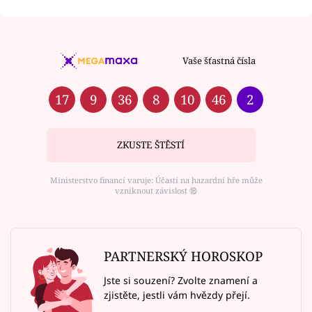
Vaše šťastná čísla
17
9
36
8
10
46
2
ZKUSTE ŠTĚSTÍ
Ministerstvo financí varuje: Účastí na hazardní hře může
vzniknout závislost ⑱
PARTNERSKÝ HOROSKOP
Jste si souzení? Zvolte znamení a
zjistěte, jestli vám hvězdy přejí.