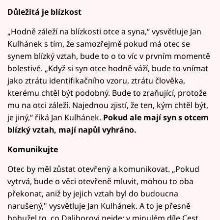
Důležitá je blízkost
„Hodně záleží na blízkosti otce a syna,“ vysvětluje Jan
Kulhánek s tím, že samozřejmě pokud má otec se
synem blízký vztah, bude to o to víc v prvním momentě
bolestivé. „Když si syn otce hodně váží, bude to vnímat
jako ztrátu identifikačního vzoru, ztrátu člověka,
kterému chtěl být podobný. Bude to zraňující, protože
mu na otci záleží. Najednou zjistí, že ten, kým chtěl být,
je jiný,“ říká Jan Kulhánek.
Pokud ale mají syn s otcem
blízký vztah, mají napůl vyhráno.
Komunikujte
Otec by měl zůstat otevřený a komunikovat. „Pokud
vytrvá, bude o věci otevřeně mluvit, mohou to oba
překonat, aniž by jejich vztah byl do budoucna
narušený," vysvětluje Jan Kulhánek. A to je přesně
bohužel to, co Daliborovi nejde: v minulém díle Cest