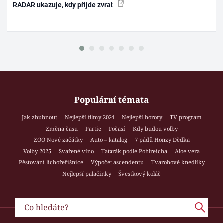
RADAR ukazuje, kdy přijde zvrat
Populární témata
Jak zhubnout
Nejlepší filmy 2024
Nejlepší horory
TV program
Změna času
Partie
Počasí
Kdy budou volby
ZOO Nové začátky
Auto – katalog
7 pádů Honzy Dědka
Volby 2025
Svařené víno
Tatarák podle Pohlreicha
Aloe vera
Pěstování lichořeřišnice
Výpočet ascendentu
Tvarohové knedlíky
Nejlepší palačinky
Švestkový koláč