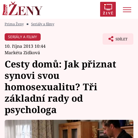
ŽIVĚ
Prima Ženy
■
Seriály a filmy
Trendy:
Polabí
Inspekce
Prostřeno!
AYTO?
SERIÁLY A FILMY
SDÍLET
Módní alarm
Zrádci
Proměny
10. října 2013 10:44
Markéta Zídková
Cesty domů: Jak přiznat
synovi svou
Témata
homosexualitu? Tři
Celebrity
základní rady od
psychologa
Vztahy
Seriály