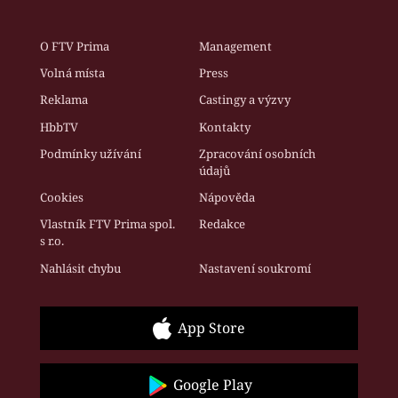
O FTV Prima
Management
Volná místa
Press
Reklama
Castingy a výzvy
HbbTV
Kontakty
Podmínky užívání
Zpracování osobních
údajů
Cookies
Nápověda
Vlastník FTV Prima spol.
Redakce
s r.o.
Nahlásit chybu
Nastavení soukromí
App Store
Google Play