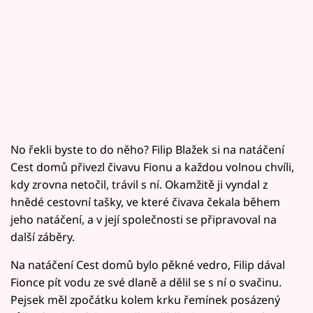
No řekli byste to do něho? Filip Blažek si na natáčení
Cest domů přivezl čivavu Fionu a každou volnou chvíli,
kdy zrovna netočil, trávil s ní. Okamžitě ji vyndal z
hnědé cestovní tašky, ve které čivava čekala během
jeho natáčení, a v její společnosti se připravoval na
další záběry.
Na natáčení Cest domů bylo pěkné vedro, Filip dával
Fionce pít vodu ze své dlaně a dělil se s ní o svačinu.
Pejsek měl zpočátku kolem krku řemínek posázený