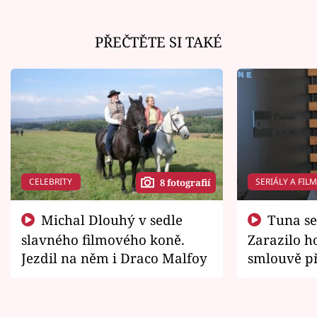
PŘEČTĚTE SI TAKÉ
CELEBRITY
SERIÁLY A FIL
8 fotografií
Michal Dlouhý v sedle
Tuna se chtěl vrátit domů.
slavného filmového koně.
Zarazilo ho
Jezdil na něm i Draco Malfoy
smlouvě př
zemřít