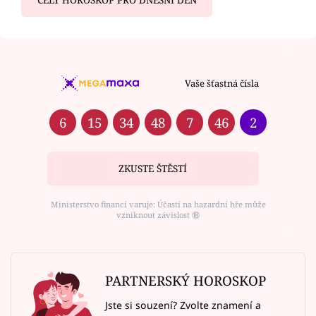
Vaše šťastná čísla
6
15
34
48
7
46
2
ZKUSTE ŠTĚSTÍ
Ministerstvo financí varuje: Účastí na hazardní hře může
vzniknout závislost ⑱
PARTNERSKÝ HOROSKOP
Jste si souzení? Zvolte znamení a