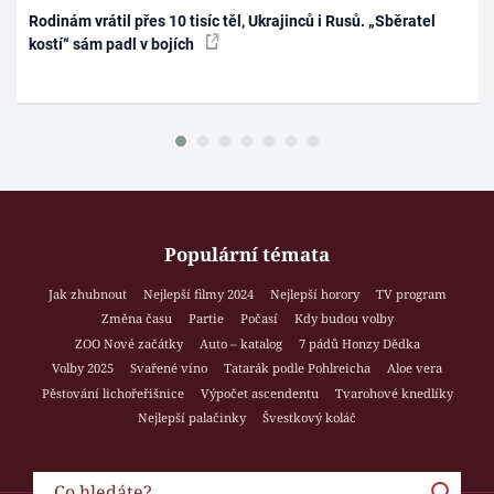
Rodinám vrátil přes 10 tisíc těl, Ukrajinců i Rusů. „Sběratel
kostí“ sám padl v bojích
Populární témata
Jak zhubnout
Nejlepší filmy 2024
Nejlepší horory
TV program
Změna času
Partie
Počasí
Kdy budou volby
ZOO Nové začátky
Auto – katalog
7 pádů Honzy Dědka
Volby 2025
Svařené víno
Tatarák podle Pohlreicha
Aloe vera
Pěstování lichořeřišnice
Výpočet ascendentu
Tvarohové knedlíky
Nejlepší palačinky
Švestkový koláč