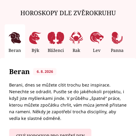
HOROSKOPY DLE ZVĚROKRUHU
Beran
Býk
Blíženci
Rak
Lev
Panna
V
Beran
6. 8. 2026
Berani, dnes se můžete cítit trochu bez inspirace.
Nenechte se odradit. Pusťte se do jakéhokoli projektu, i
když jste myšlenkami jinde. V průběhu „špatné“ práce,
kterou můžete zpočátku chrlit, vám múza jemně přistane
na rameni. Někdy je zapotřebí trocha disciplíny, aby
vedla ke slastné odměně.
CELÝ HOROSKOP PRO DNEŠNÍ DEN