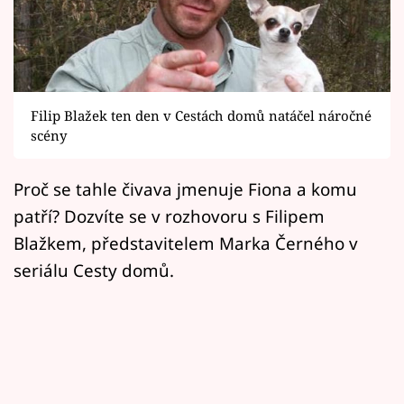
Horoskopy
Sledujte prima+
Filmový festival Karlovy Vary
Filip Blažek ten den v Cestách domů natáčel náročné
Pořady
scény
Mámy sobě
Proč se tahle čivava jmenuje Fiona a komu
patří? Dozvíte se v rozhovoru s Filipem
Přihlášení
Blažkem, představitelem Marka Černého v
seriálu Cesty domů.
Sledujte nás