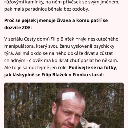
růžovými kamínky, na něm přívěsek se svým jménem,
pak malá parádnice běhala bez ozdoby.
Proč se pejsek jmenuje čivava a komu patří se
dozvíte ZDE:
V seriálu Cesty domů Filip Blažek hraje neskutečného
Failed to fetch
manipulátora, který svou ženu vysloveně psychicky
týrá. Asi málokdo se na něho dokáže dívat a zůstat
chladným - člověk má kolikrát chuť poslat ho někam.
Ale to je samozřejmě jen role.
Podívejte se na fotky,
jak láskyplně se Filip Blažek o Fionku staral: