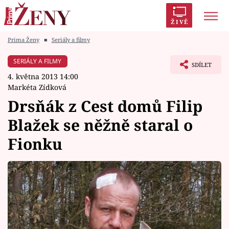
ŽIVĚ
Prima Ženy
■
Seriály a filmy
Trendy:
Polabí
Inspekce
Prostřeno!
AYTO?
SERIÁLY A FILMY
SDÍLET
Módní alarm
Zrádci
Proměny
4. května 2013 14:00
Markéta Zídková
Drsňák z Cest domů Filip
Blažek se něžně staral o
Témata
Fionku
Celebrity
Vztahy
Seriály