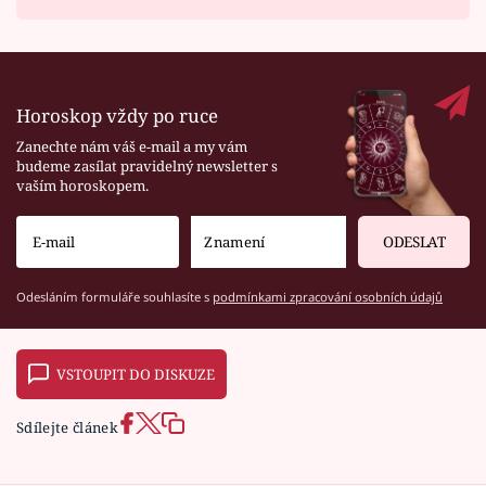
Horoskop vždy po ruce
Zanechte nám váš e-mail a my vám
budeme zasílat pravidelný newsletter s
vaším horoskopem.
ODESLAT
Odesláním formuláře souhlasíte s
podmínkami zpracování osobních údajů
VSTOUPIT DO DISKUZE
Sdílejte článek