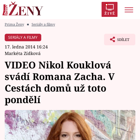
ŽIVĚ
Prima Ženy
■
Seriály a filmy
Trendy:
Polabí
Inspekce
Prostřeno!
AYTO?
SERIÁLY A FILMY
SDÍLET
Módní alarm
Zrádci
Proměny
17. ledna 2014 16:24
Markéta Zídková
VIDEO Nikol Kouklová
svádí Romana Zacha. V
Témata
Cestách domů už toto
Celebrity
pondělí
Vztahy
Seriály