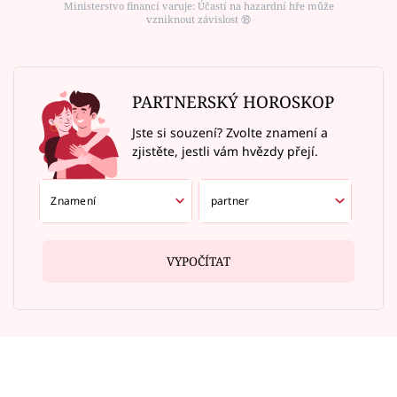
Ministerstvo financí varuje: Účastí na hazardní hře může
vzniknout závislost ⑱
PARTNERSKÝ HOROSKOP
Jste si souzení? Zvolte znamení a
zjistěte, jestli vám hvězdy přejí.
VYPOČÍTAT