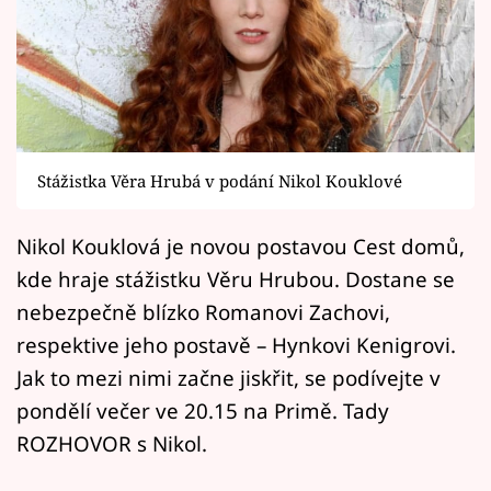
Horoskopy
Sledujte prima+
Filmový festival Karlovy Vary
Pořady
Stážistka Věra Hrubá v podání Nikol Kouklové
Mámy sobě
Nikol Kouklová je novou postavou Cest domů,
kde hraje stážistku Věru Hrubou. Dostane se
Přihlášení
nebezpečně blízko Romanovi Zachovi,
respektive jeho postavě – Hynkovi Kenigrovi.
Sledujte nás
Jak to mezi nimi začne jiskřit, se podívejte v
pondělí večer ve 20.15 na Primě. Tady
ROZHOVOR s Nikol.