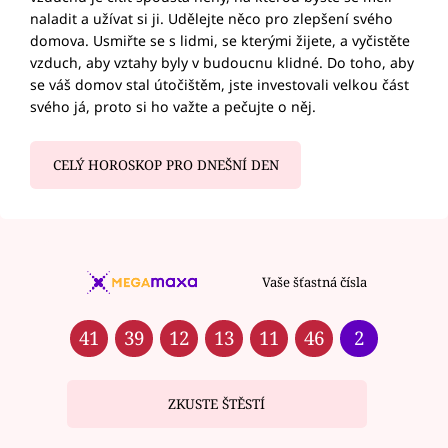
naladit a užívat si ji. Udělejte něco pro zlepšení svého
domova. Usmiřte se s lidmi, se kterými žijete, a vyčistěte
vzduch, aby vztahy byly v budoucnu klidné. Do toho, aby
se váš domov stal útočištěm, jste investovali velkou část
svého já, proto si ho važte a pečujte o něj.
CELÝ HOROSKOP PRO DNEŠNÍ DEN
Vaše šťastná čísla
41
39
12
13
11
46
2
ZKUSTE ŠTĚSTÍ