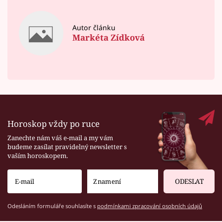
Autor článku
Markéta Zídková
Horoskop vždy po ruce
Zanechte nám váš e-mail a my vám
budeme zasílat pravidelný newsletter s
vaším horoskopem.
ODESLAT
Odesláním formuláře souhlasíte s
podmínkami zpracování osobních údajů