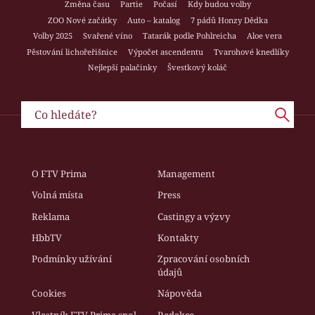
Změna času
Partie
Počasí
Kdy budou volby
ZOO Nové začátky
Auto – katalog
7 pádů Honzy Dědka
Volby 2025
Svařené víno
Tatarák podle Pohlreicha
Aloe vera
Pěstování lichořeřišnice
Výpočet ascendentu
Tvarohové knedlíky
Nejlepší palačinky
Švestkový koláč
O FTV Prima
Management
Volná místa
Press
Reklama
Castingy a výzvy
HbbTV
Kontakty
Podmínky užívání
Zpracování osobních
údajů
Cookies
Nápověda
Vlastník FTV Prima spol.
Redakce