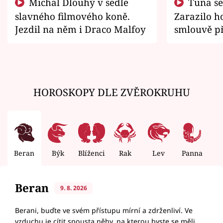
Michal Dlouhý v sedle
Tuna se chtěl vrátit domů.
slavného filmového koně.
Zarazilo ho
Jezdil na něm i Draco Malfoy
smlouvě př
zemřít
HOROSKOPY DLE ZVĚROKRUHU
Beran
Býk
Blíženci
Rak
Lev
Panna
V
Beran
9. 8. 2026
Berani, buďte ve svém přístupu mírní a zdrženliví. Ve
vzduchu je cítit spousta něhy, na kterou byste se měli