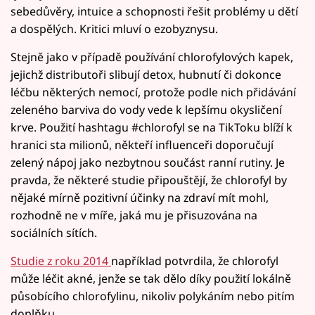
sebedůvěry, intuice a schopnosti řešit problémy u dětí
a dospělých. Kritici mluví o ezobyznysu.
Stejně jako v případě používání chlorofylových kapek,
jejichž distributoři slibují detox, hubnutí či dokonce
léčbu některých nemocí, protože podle nich přidávání
zeleného barviva do vody vede k lepšímu okysličení
krve. Použití hashtagu #chlorofyl se na TikToku blíží k
hranici sta milionů, někteří influenceři doporučují
zelený nápoj jako nezbytnou součást ranní rutiny. Je
pravda, že některé studie připouštějí, že chlorofyl by
nějaké mírně pozitivní účinky na zdraví mít mohl,
rozhodně ne v míře, jaká mu je přisuzována na
sociálních sítích.
Studie z roku 2014
například potvrdila, že chlorofyl
může léčit akné, jenže se tak dělo díky použití lokálně
působícího chlorofylinu, nikoliv polykáním nebo pitím
doplňku.