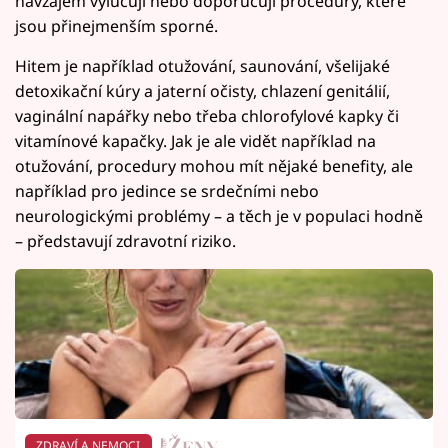
navzájem vylučují nebo doporučují procedury, které
jsou přinejmenším sporné.
Hitem je například otužování, saunování, všelijaké
detoxikační kúry a jaterní očisty, chlazení genitálií,
vaginální napářky nebo třeba chlorofylové kapky či
vitamínové kapačky. Jak je ale vidět například na
otužování, procedury mohou mít nějaké benefity, ale
například pro jedince se srdečními nebo
neurologickými problémy – a těch je v populaci hodně
– představují zdravotní riziko.
ZDRAVÍ A NEMOCI