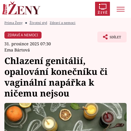
ŽIVĚ
Prima Ženy
■
Životní styl
Zdraví a nemoci
Trendy:
Polabí
Inspekce
Prostřeno!
AYTO?
ZDRAVÍ A NEMOCI
SDÍLET
Módní alarm
Zrádci
Proměny
31. prosince 2025 07:30
Ema Bártová
Chlazení genitálií,
opalování konečníku či
Témata
vaginální napářka k
Celebrity
ničemu nejsou
Vztahy
Seriály