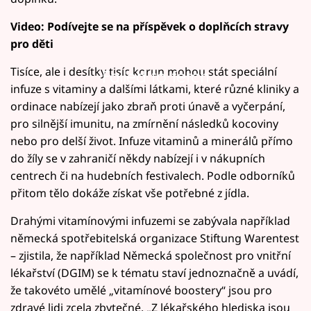
Video: Podívejte se na příspěvek o doplňcích stravy
pro děti
Tisíce, ale i desítky tisíc korun mohou stát speciální
Failed to fetch
infuze s vitaminy a dalšími látkami, které různé kliniky a
ordinace nabízejí jako zbraň proti únavě a vyčerpání,
pro silnější imunitu, na zmírnění následků kocoviny
nebo pro delší život. Infuze vitaminů a minerálů přímo
do žíly se v zahraničí někdy nabízejí i v nákupních
centrech či na hudebních festivalech. Podle odborníků
přitom tělo dokáže získat vše potřebné z jídla.
Drahými vitamínovými infuzemi se zabývala například
německá spotřebitelská organizace Stiftung Warentest
– zjistila, že například Německá společnost pro vnitřní
lékařství (DGIM) se k tématu staví jednoznačně a uvádí,
že takovéto umělé „vitamínové boostery“ jsou pro
zdravé lidi zcela zbytečné. „Z lékařského hlediska jsou