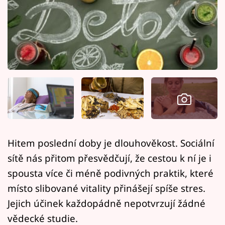
Horoskopy
Sledujte prima+
Filmový festival Karlovy Vary
Pořady
Mámy sobě
Přihlášení
Hitem poslední doby je dlouhověkost. Sociální
sítě nás přitom přesvědčují, že cestou k ní je i
Sledujte nás
spousta více či méně podivných praktik, které
místo slibované vitality přinášejí spíše stres.
Jejich účinek každopádně nepotvrzují žádné
vědecké studie.