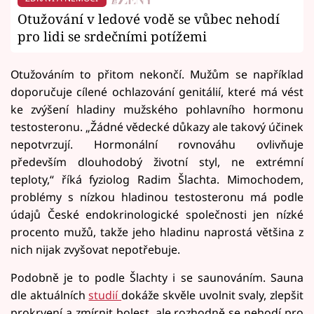
Otužování v ledové vodě se vůbec nehodí
pro lidi se srdečními potížemi
Otužováním to přitom nekončí. Mužům se například
doporučuje cílené ochlazování genitálií, které má vést
ke zvýšení hladiny mužského pohlavního hormonu
testosteronu. „Žádné vědecké důkazy ale takový účinek
nepotvrzují. Hormonální rovnováhu ovlivňuje
především dlouhodobý životní styl, ne extrémní
teploty,“ říká fyziolog Radim Šlachta. Mimochodem,
problémy s nízkou hladinou testosteronu má podle
údajů České endokrinologické společnosti jen nízké
procento mužů, takže jeho hladinu naprostá většina z
nich nijak zvyšovat nepotřebuje.
Podobně je to podle Šlachty i se saunováním. Sauna
dle aktuálních
studií
dokáže skvěle uvolnit svaly, zlepšit
prokrvení a zmírnit bolest, ale rozhodně se nehodí pro