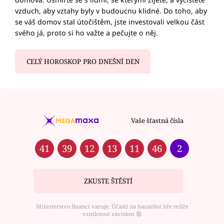
vzduch, aby vztahy byly v budoucnu klidné. Do toho, aby
se váš domov stal útočištěm, jste investovali velkou část
svého já, proto si ho važte a pečujte o něj.
CELÝ HOROSKOP PRO DNEŠNÍ DEN
Vaše šťastná čísla
41
39
12
13
11
46
2
ZKUSTE ŠTĚSTÍ
Ministerstvo financí varuje: Účastí na hazardní hře může
vzniknout závislost ⑱