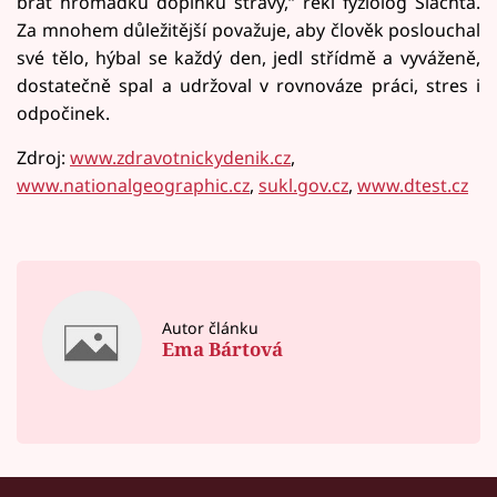
brát hromádku doplňků stravy,“ řekl fyziolog Šlachta.
Za mnohem důležitější považuje, aby člověk poslouchal
své tělo, hýbal se každý den, jedl střídmě a vyváženě,
dostatečně spal a udržoval v rovnováze práci, stres i
odpočinek.
Zdroj:
www.zdravotnickydenik.cz
,
www.nationalgeographic.cz
,
sukl.gov.cz
,
www.dtest.cz
Autor článku
Ema Bártová