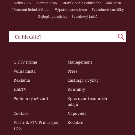
Volby 2025
Svařené víno
Tatarák podle Pohlreicha
Aloe vera
Pěstování lichořeřišnice
Výpočet ascendentu
Tvarohové knedlíky
Nejlepší palačinky
Švestkový koláč
O FTV Prima
Management
Volná místa
Press
Reklama
Castingy a výzvy
HbbTV
Kontakty
Podmínky užívání
Zpracování osobních
údajů
Cookies
Nápověda
Vlastník FTV Prima spol.
Redakce
s r.o.