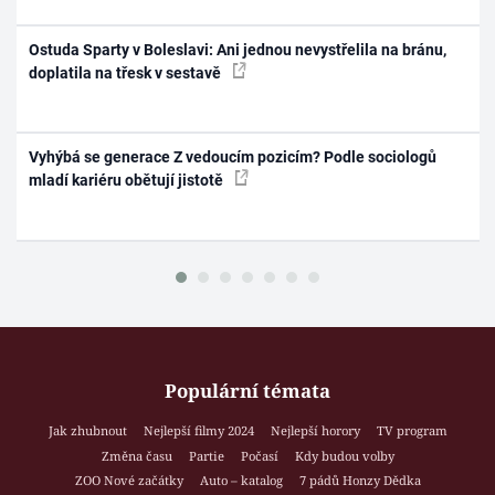
Ostuda Sparty v Boleslavi: Ani jednou nevystřelila na bránu,
doplatila na třesk v sestavě
Vyhýbá se generace Z vedoucím pozicím? Podle sociologů
mladí kariéru obětují jistotě
Populární témata
Jak zhubnout
Nejlepší filmy 2024
Nejlepší horory
TV program
Změna času
Partie
Počasí
Kdy budou volby
ZOO Nové začátky
Auto – katalog
7 pádů Honzy Dědka