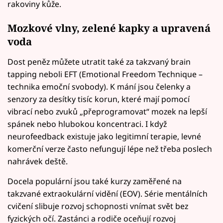
rakoviny kůže.
Mozkové vlny, zelené kapky a upravená
voda
Dost peněz můžete utratit také za takzvaný brain
tapping neboli EFT (Emotional Freedom Technique –
technika emoční svobody). K mání jsou čelenky a
senzory za desítky tisíc korun, které mají pomocí
vibrací nebo zvuků „přeprogramovat“ mozek na lepší
spánek nebo hlubokou koncentraci. I když
neurofeedback existuje jako legitimní terapie, levné
komerční verze často nefungují lépe než třeba poslech
nahrávek deště.
Docela populární jsou také kurzy zaměřené na
takzvané extraokulární vidění (EOV). Série mentálních
cvičení slibuje rozvoj schopnosti vnímat svět bez
fyzických očí. Zastánci a rodiče oceňují rozvoj