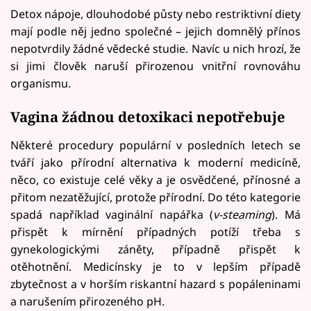
Detox nápoje, dlouhodobé půsty nebo restriktivní diety
mají podle něj jedno společné – jejich domnělý přínos
nepotvrdily žádné vědecké studie. Navíc u nich hrozí, že
si jimi člověk naruší přirozenou vnitřní rovnováhu
organismu.
Vagina žádnou detoxikaci nepotřebuje
Některé procedury populární v posledních letech se
tváří jako přírodní alternativa k moderní medicíně,
něco, co existuje celé věky a je osvědčené, přínosné a
přitom nezatěžující, protože přírodní. Do této kategorie
spadá například vaginální napářka (
v-steaming
). Má
přispět k mírnění případných potíží třeba s
gynekologickými záněty, případně přispět k
otěhotnění. Medicínsky je to v lepším případě
zbytečnost a v horším riskantní hazard s popáleninami
a narušením přirozeného pH.