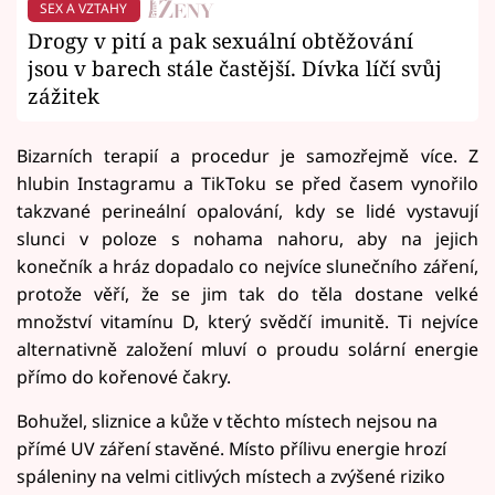
SEX A VZTAHY
Drogy v pití a pak sexuální obtěžování
jsou v barech stále častější. Dívka líčí svůj
zážitek
Bizarních terapií a procedur je samozřejmě více. Z
hlubin Instagramu a TikToku se před časem vynořilo
takzvané perineální opalování, kdy se lidé vystavují
slunci v poloze s nohama nahoru, aby na jejich
konečník a hráz dopadalo co nejvíce slunečního záření,
protože věří, že se jim tak do těla dostane velké
množství vitamínu D, který svědčí imunitě. Ti nejvíce
alternativně založení mluví o proudu solární energie
přímo do kořenové čakry.
Bohužel, sliznice a kůže v těchto místech nejsou na
přímé UV záření stavěné. Místo přílivu energie hrozí
spáleniny na velmi citlivých místech a zvýšené riziko