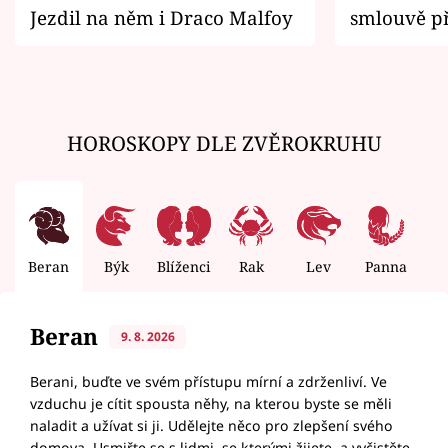
Jezdil na něm i Draco Malfoy
smlouvě př
zemřít
HOROSKOPY DLE ZVĚROKRUHU
Beran
Býk
Blíženci
Rak
Lev
Panna
V
Beran
9. 8. 2026
Berani, buďte ve svém přístupu mírní a zdrženliví. Ve
vzduchu je cítit spousta něhy, na kterou byste se měli
naladit a užívat si ji. Udělejte něco pro zlepšení svého
domova. Usmiřte se s lidmi, se kterými žijete, a vyčistěte