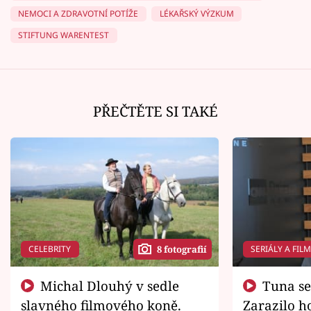
NEMOCI A ZDRAVOTNÍ POTÍŽE
LÉKAŘSKÝ VÝZKUM
STIFTUNG WARENTEST
PŘEČTĚTE SI TAKÉ
CELEBRITY
SERIÁLY A FIL
8 fotografií
Michal Dlouhý v sedle
Tuna se chtěl vrátit domů.
slavného filmového koně.
Zarazilo ho