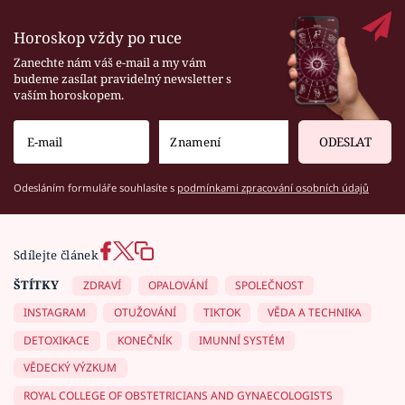
Horoskop vždy po ruce
Zanechte nám váš e-mail a my vám
budeme zasílat pravidelný newsletter s
vaším horoskopem.
ODESLAT
Odesláním formuláře souhlasíte s
podmínkami zpracování osobních údajů
Sdílejte článek
ŠTÍTKY
ZDRAVÍ
OPALOVÁNÍ
SPOLEČNOST
INSTAGRAM
OTUŽOVÁNÍ
TIKTOK
VĚDA A TECHNIKA
DETOXIKACE
KONEČNÍK
IMUNNÍ SYSTÉM
VĚDECKÝ VÝZKUM
ROYAL COLLEGE OF OBSTETRICIANS AND GYNAECOLOGISTS