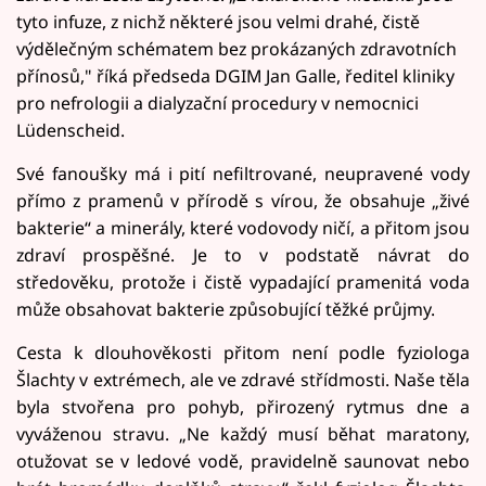
tyto infuze, z nichž některé jsou velmi drahé, čistě
výdělečným schématem bez prokázaných zdravotních
přínosů," říká předseda DGIM Jan Galle, ředitel kliniky
pro nefrologii a dialyzační procedury v nemocnici
Lüdenscheid.
Své fanoušky má i pití nefiltrované, neupravené vody
přímo z pramenů v přírodě s vírou, že obsahuje „živé
bakterie“ a minerály, které vodovody ničí, a přitom jsou
zdraví prospěšné. Je to v podstatě návrat do
středověku, protože i čistě vypadající pramenitá voda
může obsahovat bakterie způsobující těžké průjmy.
Cesta k dlouhověkosti přitom není podle fyziologa
Šlachty v extrémech, ale ve zdravé střídmosti. Naše těla
byla stvořena pro pohyb, přirozený rytmus dne a
vyváženou stravu. „Ne každý musí běhat maratony,
otužovat se v ledové vodě, pravidelně saunovat nebo