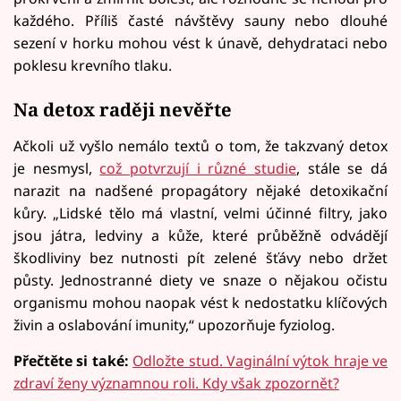
každého. Příliš časté návštěvy sauny nebo dlouhé
sezení v horku mohou vést k únavě, dehydrataci nebo
poklesu krevního tlaku.
Na detox raději nevěřte
Ačkoli už vyšlo nemálo textů o tom, že takzvaný detox
je nesmysl,
což potvrzují i různé studie
, stále se dá
narazit na nadšené propagátory nějaké detoxikační
kůry. „Lidské tělo má vlastní, velmi účinné filtry, jako
jsou játra, ledviny a kůže, které průběžně odvádějí
škodliviny bez nutnosti pít zelené šťávy nebo držet
půsty. Jednostranné diety ve snaze o nějakou očistu
organismu mohou naopak vést k nedostatku klíčových
živin a oslabování imunity,“ upozorňuje fyziolog.
Přečtěte si také:
Odložte stud. Vaginální výtok hraje ve
zdraví ženy významnou roli. Kdy však zpozornět?