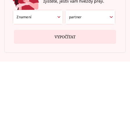
zjistěte, jestli vám hvězdy přejí.
VYPOČÍTAT