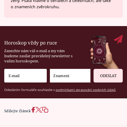
ženy. Psala hlavně o seriálech a celebritách, ale také
o znameních zvěrokruhu.
Horoskop vždy po ruce
Zanechte nám váš e-mail a my vám
budeme zasílat pravidelný newsletter s
vaším horoskopem.
ODESLAT
Odesláním formuláře souhlasíte s
podmínkami zpracování osobních údajů
Sdílejte článek