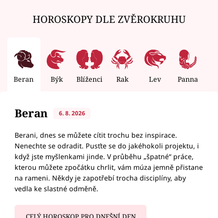
HOROSKOPY DLE ZVĚROKRUHU
Beran
Býk
Blíženci
Rak
Lev
Panna
V
Beran
6. 8. 2026
Berani, dnes se můžete cítit trochu bez inspirace.
Nenechte se odradit. Pusťte se do jakéhokoli projektu, i
když jste myšlenkami jinde. V průběhu „špatné“ práce,
kterou můžete zpočátku chrlit, vám múza jemně přistane
na rameni. Někdy je zapotřebí trocha disciplíny, aby
vedla ke slastné odměně.
CELÝ HOROSKOP PRO DNEŠNÍ DEN