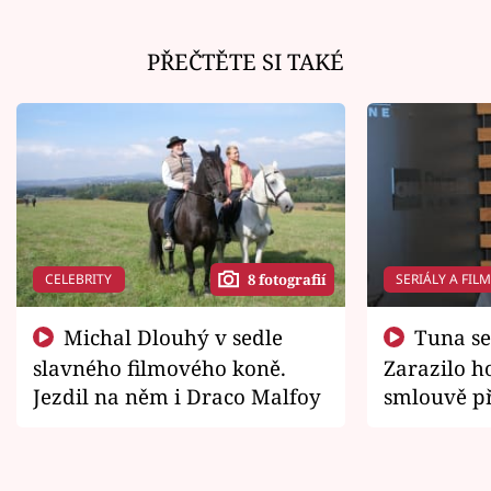
PŘEČTĚTE SI TAKÉ
CELEBRITY
SERIÁLY A FIL
8 fotografií
Michal Dlouhý v sedle
Tuna se chtěl vrátit domů.
slavného filmového koně.
Zarazilo ho
Jezdil na něm i Draco Malfoy
smlouvě př
zemřít