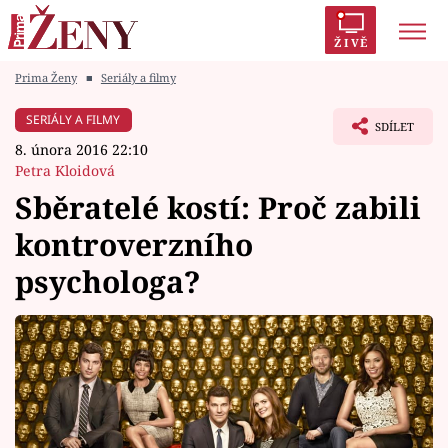
ŽIVĚ
Prima Ženy
■
Seriály a filmy
Trendy:
Polabí
Inspekce
Prostřeno!
AYTO?
SERIÁLY A FILMY
SDÍLET
Módní alarm
Zrádci
Proměny
8. února 2016 22:10
Petra Kloidová
Sběratelé kostí: Proč zabili
kontroverzního
Témata
psychologa?
Celebrity
Vztahy
Seriály