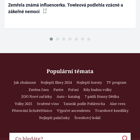
Zemřela známá influencerka. Towleová podlehla vzácné a
zákeřné nemoci
Populární témata
Jak zhubnout
Nejlepší filmy 2024
Nejlepší horory
TV program
Změna času
Partie
Počasí
Kdy budou volby
ZOO Nové začátky
Auto – katalog
7 pádů Honzy Dědka
Volby 2025
Svařené víno
Tatarák podle Pohlreicha
Aloe vera
Pěstování lichořeřišnice
Výpočet ascendentu
Tvarohové knedlíky
Nejlepší palačinky
Švestkový koláč