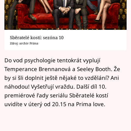
Horoskopy
Sledujte prima+
Filmový festival Karlovy Vary
Sběratelé kostí: sezóna 10
Pořady
Zdroj: archiv Prima
Mámy sobě
Do vod psychologie tentokrát vyplují
Temperance Brennanová a Seeley Booth. Že
Přihlášení
by si šli doplnit ještě nějaké to vzdělání? Ani
náhodou! Vyšetřují vraždu. Další díl 10.
premiérové řady seriálu Sběratelé kostí
Sledujte nás
uvidíte v úterý od 20.15 na Prima love.