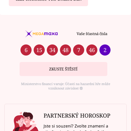
Vaše šťastná čísla
6
15
34
48
7
46
2
ZKUSTE ŠTĚSTÍ
Ministerstvo financí varuje: Účastí na hazardní hře může
vzniknout závislost ⑱
PARTNERSKÝ HOROSKOP
Jste si souzení? Zvolte znamení a