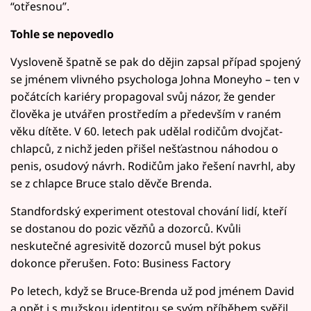
“otřesnou”.
Tohle se nepovedlo
Vysloveně špatně se pak do dějin zapsal případ spojený
se jménem vlivného psychologa Johna Moneyho – ten v
počátcích kariéry propagoval svůj názor, že gender
člověka je utvářen prostředím a především v raném
věku dítěte. V 60. letech pak udělal rodičům dvojčat-
chlapců, z nichž jeden přišel nešťastnou náhodou o
penis, osudový návrh. Rodičům jako řešení navrhl, aby
se z chlapce Bruce stalo děvče Brenda.
Standfordský experiment otestoval chování lidí, kteří
se dostanou do pozic vězňů a dozorců. Kvůli
neskutečné agresivitě dozorců musel být pokus
dokonce přerušen. Foto: Business Factory
Po letech, když se Bruce-Brenda už pod jménem David
a opět i s mužskou identitou se svým příběhem svěřil