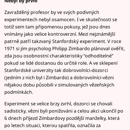
Nebyl by první
Zavražděný profesor by ve svých podivných
experimentech nebyl osamocen. I ve skutečnosti se
totiž sem tam připomenou pokusy, jež jsou dnes
vnímány jako velice kontroverzní. Mezi nejznámější
patrně patří takzvaný Stanfordský experiment. V roce
1971 si jím psycholog Philipp Zimbardo plánoval ověřit,
zda jsou osobnostní charakteristiky “odhoditelné”
pokud se lidé dostanou do určité role. A ve sklepení
Stanfordské univerzity tak dobrovolníci-dozorci
(jedním z nich byl i Zimbardo) a dobrovolníci-vězni
nějakou dobu působili v simulovaných vězeňských
podmínkách.
Experiment se velice brzy zvrhl, dozorci se chovali
sadisticky, vězni byli ponižováni a celou akci ukončil po
6 dnech příjezd Zimbardovy pozdější manželky, která
po letech situaci, kterou spatřila, označila za