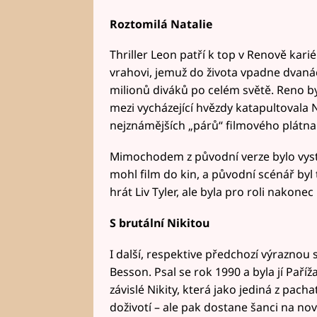
Roztomilá Natalie
Thriller Leon patří k top v Renově kar
vrahovi, jemuž do života vpadne dvanácti
milionů diváků po celém světě. Reno by
mezi vycházející hvězdy katapultovala N
nejznámějších „párů“ filmového plátna
Mimochodem z původní verze bylo vyst
mohl film do kin, a původní scénář byl
hrát Liv Tyler, ale byla pro roli nakonec 
S brutální Nikitou
I další, respektive předchozí výraznou
Besson. Psal se rok 1990 a byla jí Paří
závislé Nikity, která jako jediná z pach
doživotí – ale pak dostane šanci na nový