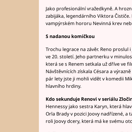
Jako profesionální vražedkyně. A hrozně 
zabijáka, legendárního Viktora Čističe. 
vampýrském hororu Nevinná krev nebo
S nadanou komičkou
Trochu legrace na závěr. Reno proslul i
ve 20. století. Jeho partnerku v minulos
která se s Renem setkala už dříve ve fi
Návštěvnících získala Césara a výrazn
pár lety jste ji mohli vidět v komedii 
hlavního hrdiny.
Kdo sekunduje Renovi v seriálu Zloči
Hennessy jako sestra Karyn, která hla
Orla Brady v pozici Joovy nadřízené, a 
roli Joovy dcery, která má ke svému ot