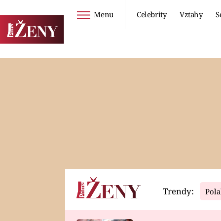
Menu
Celebrity
Vztahy
S
Seriály
Životní styl
ZOO
DIETY A HUBNUTÍ
PROSTŘENO!
CESTOVÁNÍ A
DOVOLENÁ
DUCH
ZDRAVÍ
Trendy:
Pola
Horoskopy
Video
ASTROČLÁNKY
SERIÁLY