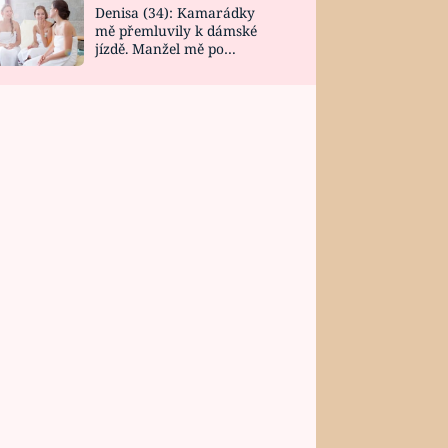
Denisa (34): Kamarádky
mě přemluvily k dámské
jízdě. Manžel mě po
návratu zaskočil