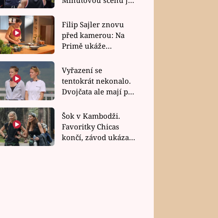
bez dubla
Filip Sajler znovu
před kamerou: Na
Primě ukáže
poctivou kuchyni i
rychlé recepty
Vyřazení se
tentokrát nekonalo.
Dvojčata ale mají po
uzavření třetí etapy
závodu nůž na krku
Šok v Kambodži.
Favoritky Chicas
končí, závod ukázal
svou nejtvrdší tvář