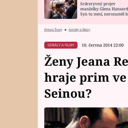
Srdceryvný projev
SNÁŘ
CELEBRITY
manželky Glena Hansard
Syn tu není, nerozuměl b
HOROSKOP NA
VAŘENÍ
tomu, vysvětlila
ROK 2023
Prima Ženy
■
Seriály a filmy
10. června 2014 22:00
SERIÁLY A FILMY
Ženy Jeana Re
hraje prim ve
Seinou?