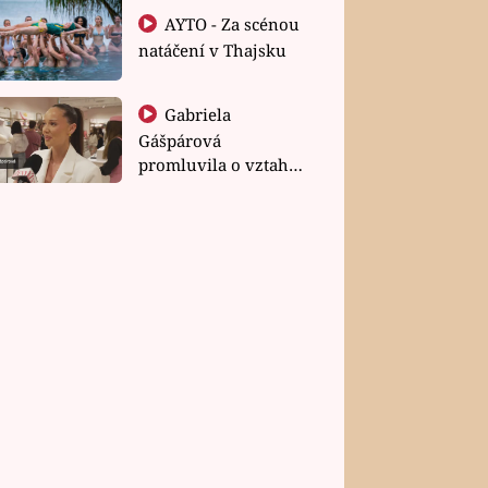
AYTO - Za scénou
natáčení v Thajsku
Gabriela
Gášpárová
promluvila o vztahu
a zakládání rodiny