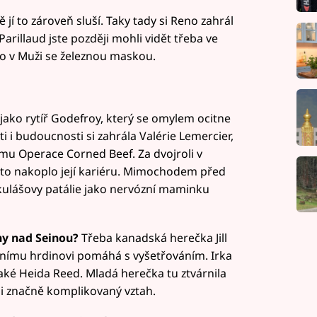
jí to zároveň sluší. Taky tady si Reno zahrál
Parillaud jste později mohli vidět třeba ve
 v Muži se železnou maskou.
 jako rytíř Godefroy, který se omylem ocitne
ti i budoucnosti si zahrála Valérie Lemercier,
lmu Operace Corned Beef. Za dvojroli v
ě to nakoplo její kariéru. Mimochodem před
Mikulášovy patálie jako nervózní maminku
ny nad Seinou?
Třeba kanadská herečka Jill
vnímu hrdinovi pomáhá s vyšetřováním. Irka
také Heida Reed. Mladá herečka tu ztvárnila
ci značně komplikovaný vztah.