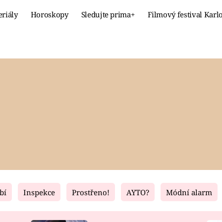
eriály
Horoskopy
Sledujte prima+
Filmový festival Karl
Celebrity
Recept
MÓDA A KRÁSA
HLAVNÍ JÍ
VZTAHY A SEX
SLADKÉ
PRIMA MAMINKA
ZDRAVÉ
bí
Inspekce
Prostřeno!
AYTO?
Módní alarm
Fresh
Living
RECEPTY
BYDLENÍ