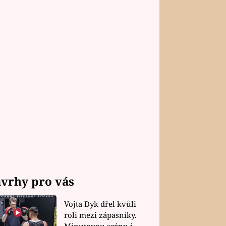
vrhy pro vás
Vojta Dyk dřel kvůli
roli mezi zápasníky.
Minutovou scénu jel