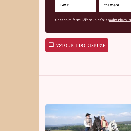
Odesláním formuláře souhlasíte s
podmínkami zp
VSTOUPIT DO DISKUZE