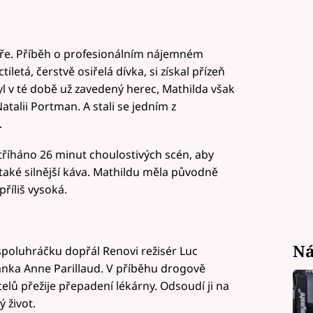
iéře. Příběh o profesionálním nájemném
letá, čerstvě osiřelá dívka, si získal přízeň
l v té době už zavedený herec, Mathilda však
atalii Portman. A stali se jedním z
.
říháno 26 minut choulostivých scén, aby
 také silnější káva. Mathildu měla původně
příliš vysoká.
Ná
 spoluhráčku dopřál Renovi režisér Luc
žanka Anne Parillaud. V příběhu drogově
atelů přežije přepadení lékárny. Odsoudí ji na
 život.