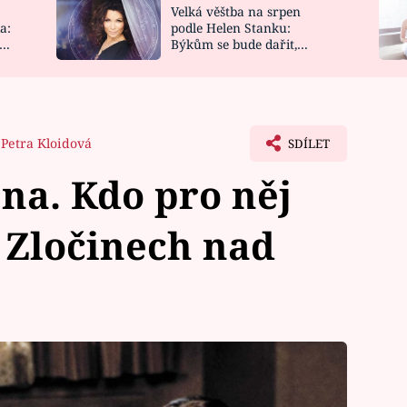
Velká věštba na srpen
NOVINKY
ZAHRADA
a:
podle Helen Stanku:
y
Býkům se bude dařit,
VIDEORECEPTY
DESIGN
Vodnáře čeká jízda
Petra Kloidová
SDÍLET
na. Kdo pro něj
 Zločinech nad