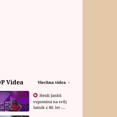
P Videa
Všechna videa
Heidi Janků
vzpomíná na svůj
šatník z 80. let -
Shopaholičky