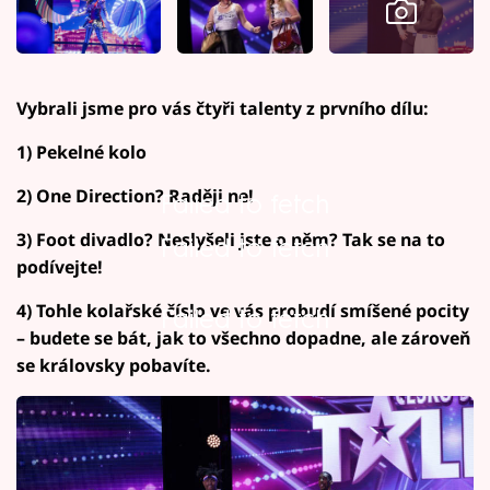
Vybrali jsme pro vás čtyři talenty z prvního dílu:
1) Pekelné kolo
2) One Direction? Raději ne!
Failed to fetch
3) Foot divadlo? Neslyšeli jste o něm? Tak se na to
Failed to fetch
podívejte!
4) Tohle kolařské číslo ve vás probudí smíšené pocity
Failed to fetch
– budete se bát, jak to všechno dopadne, ale zároveň
se královsky pobavíte.