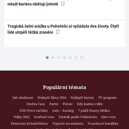
mladí kariéru obětují jistotě
Tragická čelní srážka u Pohořelic si vyžádala dva životy. Čtyři
lidé utrpěli těžká zranění
Populární témata
Jak zhubnout
Nejlepší filmy 2024
Nejlepší horory
TV program
Změna času
Partie
Počasí
Kdy budou volby
ZOO Nové začátky
Auto – katalog
7 pádů Honzy Dědka
Volby 2025
Svařené víno
Tatarák podle Pohlreicha
Aloe vera
Pěstování lichořeřišnice
Výpočet ascendentu
Tvarohové knedlíky