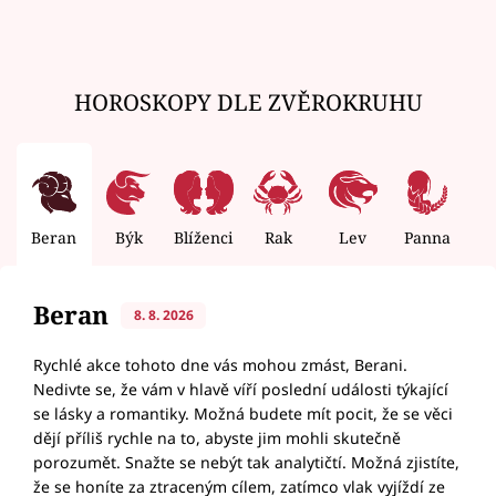
HOROSKOPY DLE ZVĚROKRUHU
Beran
Býk
Blíženci
Rak
Lev
Panna
V
Beran
8. 8. 2026
Rychlé akce tohoto dne vás mohou zmást, Berani.
Nedivte se, že vám v hlavě víří poslední události týkající
se lásky a romantiky. Možná budete mít pocit, že se věci
dějí příliš rychle na to, abyste jim mohli skutečně
porozumět. Snažte se nebýt tak analytičtí. Možná zjistíte,
že se honíte za ztraceným cílem, zatímco vlak vyjíždí ze