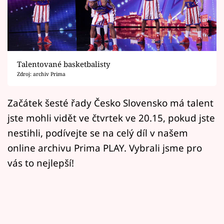
Horoskopy
Sledujte prima+
Filmový festival Karlovy Vary
Talentované basketbalisty
Pořady
Zdroj: archiv Prima
Mámy sobě
Začátek šesté řady Česko Slovensko má talent
jste mohli vidět ve čtvrtek ve 20.15, pokud jste
Přihlášení
nestihli, podívejte se na celý díl v našem
online archivu Prima PLAY. Vybrali jsme pro
vás to nejlepší!
Sledujte nás