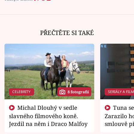
PŘEČTĚTE SI TAKÉ
CELEBRITY
SERIÁLY A FIL
8 fotografií
Michal Dlouhý v sedle
Tuna se chtěl vrátit domů.
slavného filmového koně.
Zarazilo ho
Jezdil na něm i Draco Malfoy
smlouvě př
zemřít