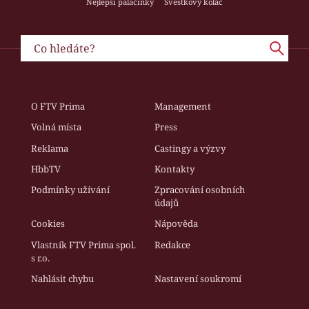
Nejlepší palačinky
Švestkový koláč
O FTV Prima
Management
Volná místa
Press
Reklama
Castingy a výzvy
HbbTV
Kontakty
Podmínky užívání
Zpracování osobních
údajů
Cookies
Nápověda
Vlastník FTV Prima spol.
Redakce
s r.o.
Nahlásit chybu
Nastavení soukromí