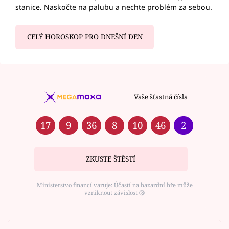
stanice. Naskočte na palubu a nechte problém za sebou.
CELÝ HOROSKOP PRO DNEŠNÍ DEN
Vaše šťastná čísla
17
9
36
8
10
46
2
ZKUSTE ŠTĚSTÍ
Ministerstvo financí varuje: Účastí na hazardní hře může
vzniknout závislost ⑱