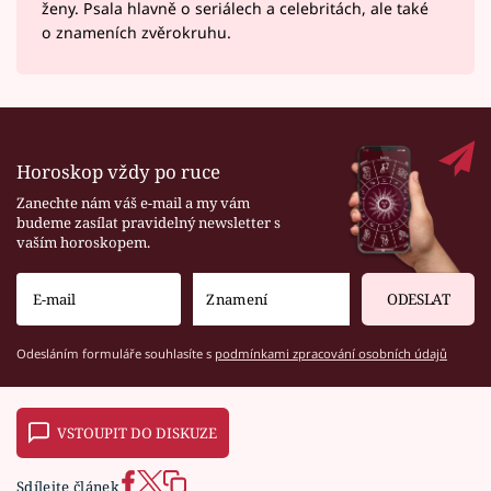
ženy. Psala hlavně o seriálech a celebritách, ale také
o znameních zvěrokruhu.
Horoskop vždy po ruce
Zanechte nám váš e-mail a my vám
budeme zasílat pravidelný newsletter s
vaším horoskopem.
ODESLAT
Odesláním formuláře souhlasíte s
podmínkami zpracování osobních údajů
VSTOUPIT DO DISKUZE
Sdílejte článek