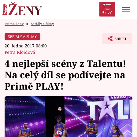
ŽIVĚ
Prima Ženy
■
Seriály a filmy
Trendy:
Polabí
Inspekce
Prostřeno!
AYTO?
SERIÁLY A FILMY
SDÍLET
Módní alarm
Zrádci
Proměny
20. ledna 2017 08:00
Petra Kloidová
4 nejlepší scény z Talentu!
Na celý díl se podívejte na
Témata
Primě PLAY!
Celebrity
Vztahy
Seriály