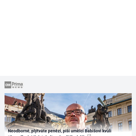
Neodborné, plýtváte penězi, píší umělci Babišovi kvůli