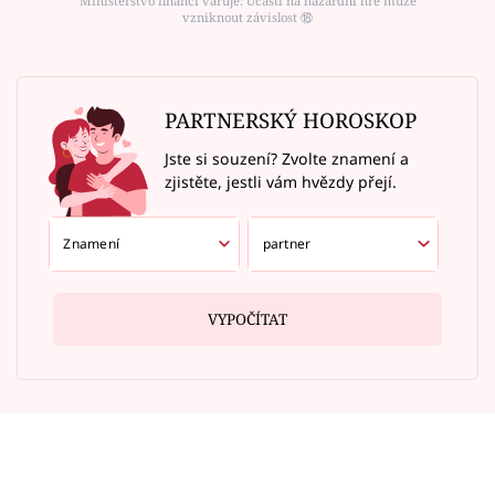
Ministerstvo financí varuje: Účastí na hazardní hře může
vzniknout závislost ⑱
PARTNERSKÝ HOROSKOP
Jste si souzení? Zvolte znamení a
zjistěte, jestli vám hvězdy přejí.
VYPOČÍTAT