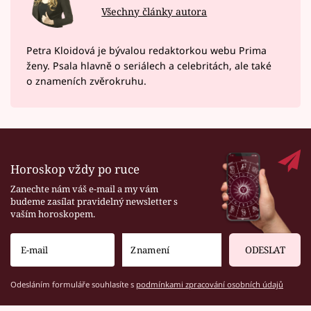
Všechny články autora
Petra Kloidová je bývalou redaktorkou webu Prima
ženy. Psala hlavně o seriálech a celebritách, ale také
o znameních zvěrokruhu.
Horoskop vždy po ruce
Zanechte nám váš e-mail a my vám
budeme zasílat pravidelný newsletter s
vaším horoskopem.
ODESLAT
Odesláním formuláře souhlasíte s
podmínkami zpracování osobních údajů