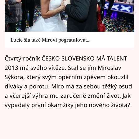
Horoskopy
Sledujte prima+
Filmový festival Karlovy Vary
Lucie šla také Mirovi pogratulovat...
Pořady
Čtvrtý ročník ČESKO SLOVENSKO MÁ TALENT
Mámy sobě
2013 má svého vítěze. Stal se jím Miroslav
Sýkora, který svým operním zpěvem okouzlil
Přihlášení
diváky a porotu. Miro má za sebou těžký osud
a včerejší výhra mu zaručeně změní život. Jak
vypadaly první okamžiky jeho nového života?
Sledujte nás