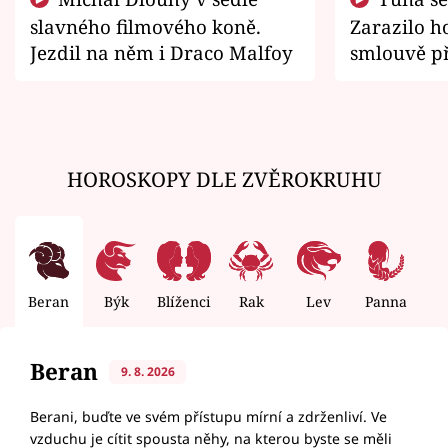
slavného filmového koně.
Zarazilo ho
Jezdil na něm i Draco Malfoy
smlouvě př
zemřít
HOROSKOPY DLE ZVĚROKRUHU
Beran
Býk
Blíženci
Rak
Lev
Panna
V
Beran
9. 8. 2026
Berani, buďte ve svém přístupu mírní a zdrženliví. Ve
vzduchu je cítit spousta něhy, na kterou byste se měli