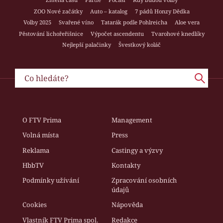
ZOO Nové začátky
Auto – katalog
7 pádů Honzy Dědka
Volby 2025
Svařené víno
Tatarák podle Pohlreicha
Aloe vera
Pěstování lichořeřišnice
Výpočet ascendentu
Tvarohové knedlíky
Nejlepší palačinky
Švestkový koláč
O FTV Prima
Management
Volná místa
Press
Reklama
Castingy a výzvy
HbbTV
Kontakty
Podmínky užívání
Zpracování osobních
údajů
Cookies
Nápověda
Vlastník FTV Prima spol.
Redakce