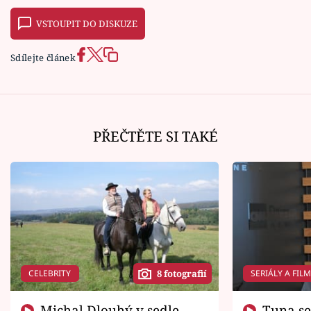
VSTOUPIT DO DISKUZE
Sdílejte článek
PŘEČTĚTE SI TAKÉ
CELEBRITY
SERIÁLY A FIL
8 fotografií
Michal Dlouhý v sedle
Tuna se chtěl vrátit domů.