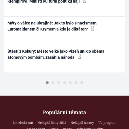
Klempířovi. Ministr kulturní politiku hájí
Mýty o válce na Ukrajině: Jak to bylo s nacismem,
Euromajdanem či Krymem a kdo je diktátor?
Štěstí z Kokury: Město velké jako Plzeň uniklo oběma
atomovým bombám, zasáhla náhoda
Populární témata
Jak zhubnout
Nejlepší filmy 2024
Nejlepší horory
TV program
Změna času
Partie
Počasí
Kdy budou volby