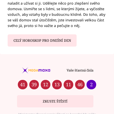
naladit a užívat si ji. Udělejte něco pro zlepšení svého
domova. Usmiřte se s lidmi, se kterými žijete, a vyčistěte
vzduch, aby vztahy byly v budoucnu klidné. Do toho, aby
se váš domov stal útočištěm, jste investovali velkou část
svého já, proto si ho važte a pečujte o něj.
CELÝ HOROSKOP PRO DNEŠNÍ DEN
Vaše šťastná čísla
41
39
12
13
11
46
2
ZKUSTE ŠTĚSTÍ