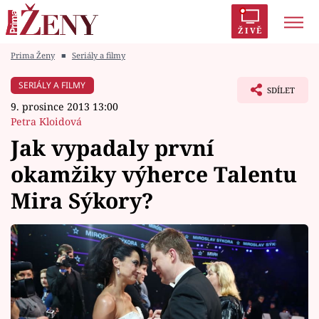
ŽIVĚ
Prima Ženy
■
Seriály a filmy
Trendy:
Polabí
Inspekce
Prostřeno!
AYTO?
SERIÁLY A FILMY
SDÍLET
Módní alarm
Zrádci
Proměny
9. prosince 2013 13:00
Petra Kloidová
Jak vypadaly první
okamžiky výherce Talentu
Témata
Mira Sýkory?
Celebrity
Vztahy
Seriály