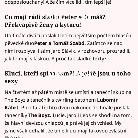
odsposlouchaný! A že čím více lidí, tím lepší je!
Failed to fetch
Co mají rádi sladcí Peter a Tomáš?
Překvapivě ženy a kytaru!
Do finále diváci poslali třetím největším počtem hlasů i
pěvecké duo
Peter a Tomáš Szabó.
Zatímco se nad
nimi rozplýval i sám Jaro Slávik, v rozhovoru prozradili,
jak to mají s láskou. A proč tak sladké texty?
Failed to fetch
Kluci, kteří spí ve vaně! A ještě jsou u toho
sexy
Na čtvrtém až pátém místě se umístila taneční skupina
The Boyz a tanečník s twirling batonem
Lubomír
Kábrt.
Porota z těchto dvou nakonec do finále poslala
tanečníky
The Boyz.
Lucie, Jaro i Leoš se shodli na tom,
že hlavní devízou chlapců je právě jejich vzhled. My
jsme však odhalili, že tihle kluci mají takovou zvláštní