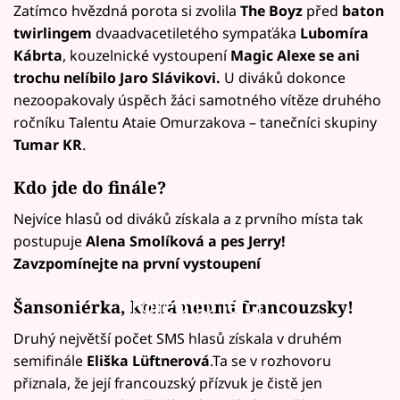
Zatímco hvězdná porota si zvolila
The Boyz
před
baton
twirlingem
dvaadvacetiletého sympaťáka
Lubomíra
Kábrta
, kouzelnické vystoupení
Magic Alexe se ani
trochu nelíbilo Jaro Slávikovi.
U diváků dokonce
nezoopakovaly úspěch žáci samotného vítěze druhého
ročníku Talentu Ataie Omurzakova – tanečníci skupiny
Tumar KR
.
Kdo jde do finále?
Nejvíce hlasů od diváků získala a z prvního místa tak
postupuje
Alena Smolíková a pes Jerry!
Zavzpomínejte na první vystoupení
Failed to fetch
Šansoniérka, která neumí francouzsky!
Druhý největší počet SMS hlasů získala v druhém
semifinále
Eliška Lüftnerová
.Ta se v rozhovoru
přiznala, že její francouzský přízvuk je čistě jen