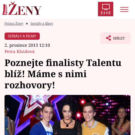
ŽIVĚ
Prima Ženy
■
Seriály a filmy
Trendy:
Polabí
Inspekce
Prostřeno!
AYTO?
SERIÁLY A FILMY
SDÍLET
Módní alarm
Zrádci
Proměny
2. prosince 2013 12:10
Petra Kloidová
Poznejte finalisty Talentu
blíž! Máme s nimi
Témata
rozhovory!
Celebrity
Vztahy
Seriály