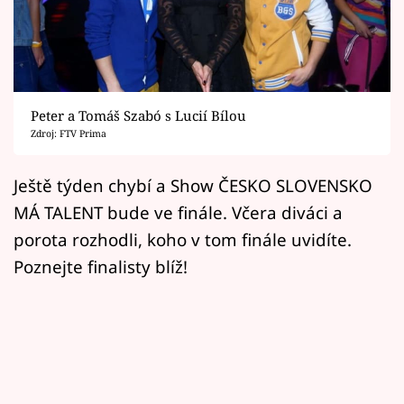
Horoskopy
Sledujte prima+
Filmový festival Karlovy Vary
Peter a Tomáš Szabó s Lucií Bílou
Pořady
Zdroj: FTV Prima
Mámy sobě
Ještě týden chybí a Show ČESKO SLOVENSKO
MÁ TALENT bude ve finále. Včera diváci a
Přihlášení
porota rozhodli, koho v tom finále uvidíte.
Poznejte finalisty blíž!
Sledujte nás