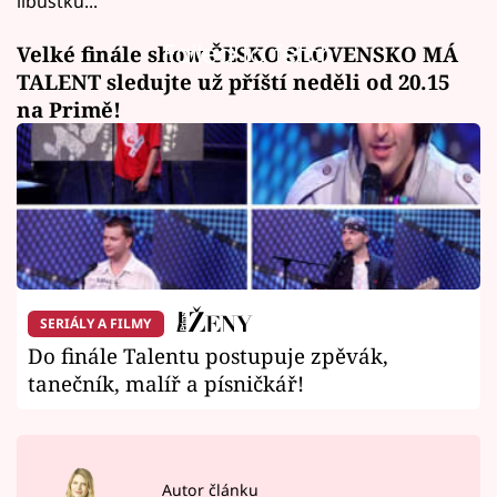
libůstku...
Failed to fetch
Velké finále show ČESKO SLOVENSKO MÁ
TALENT sledujte už příští neděli od 20.15
na Primě!
SERIÁLY A FILMY
Do finále Talentu postupuje zpěvák,
tanečník, malíř a písničkář!
Autor článku