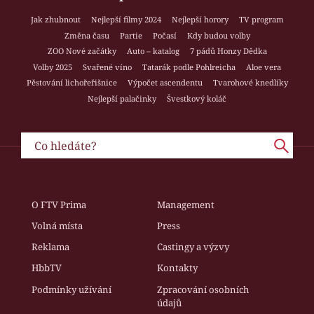
Jak zhubnout
Nejlepší filmy 2024
Nejlepší horory
TV program
Změna času
Partie
Počasí
Kdy budou volby
ZOO Nové začátky
Auto – katalog
7 pádů Honzy Dědka
Volby 2025
Svařené víno
Tatarák podle Pohlreicha
Aloe vera
Pěstování lichořeřišnice
Výpočet ascendentu
Tvarohové knedlíky
Nejlepší palačinky
Švestkový koláč
O FTV Prima
Management
Volná místa
Press
Reklama
Castingy a výzvy
HbbTV
Kontakty
Podmínky užívání
Zpracování osobních
údajů