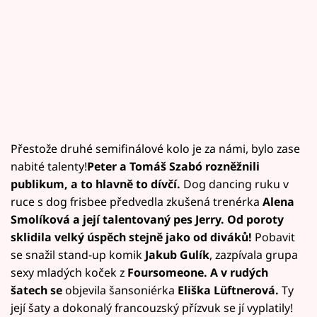
Přestože druhé semifinálové kolo je za námi, bylo zase
nabité talenty!
Peter a Tomáš Szabó rozněžnili
publikum, a to hlavně to dívčí.
Dog dancing ruku v
ruce s dog frisbee předvedla zkušená trenérka
Alena
Smolíková a její talentovaný pes Jerry. Od poroty
sklidila velký úspěch stejně jako od diváků!
Pobavit
se snažil stand-up komik
Jakub Gulík
, zazpívala grupa
sexy mladých koček z
Foursomeone. A v rudých
šatech se
objevila šansoniérka
Eliška Lüftnerová.
Ty
její šaty a dokonalý francouzský přízvuk se jí vyplatily!