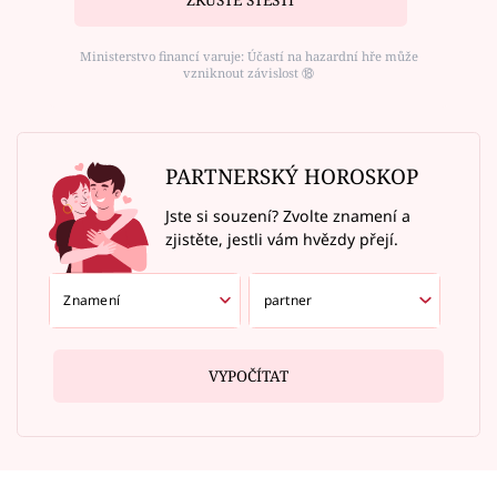
ZKUSTE ŠTĚSTÍ
Ministerstvo financí varuje: Účastí na hazardní hře může
vzniknout závislost ⑱
PARTNERSKÝ HOROSKOP
Jste si souzení? Zvolte znamení a
zjistěte, jestli vám hvězdy přejí.
VYPOČÍTAT