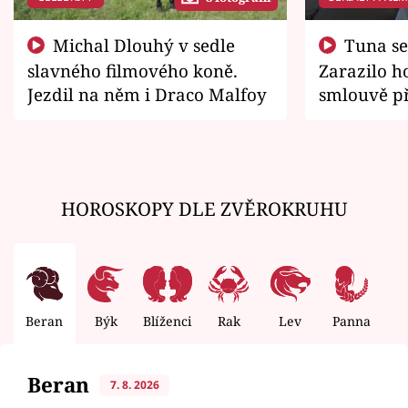
Michal Dlouhý v sedle
Tuna se chtěl vrátit domů.
slavného filmového koně.
Zarazilo ho
Jezdil na něm i Draco Malfoy
smlouvě př
zemřít
HOROSKOPY DLE ZVĚROKRUHU
Beran
Býk
Blíženci
Rak
Lev
Panna
V
Beran
7. 8. 2026