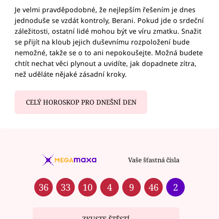
Je velmi pravděpodobné, že nejlepším řešením je dnes
jednoduše se vzdát kontroly, Berani. Pokud jde o srdeční
záležitosti, ostatní lidé mohou být ve víru zmatku. Snažit
se přijít na kloub jejich duševnímu rozpoložení bude
nemožné, takže se o to ani nepokoušejte. Možná budete
chtít nechat věci plynout a uvidíte, jak dopadnete zítra,
než uděláte nějaké zásadní kroky.
CELÝ HOROSKOP PRO DNEŠNÍ DEN
Vaše šťastná čísla
36
33
10
4
9
46
2