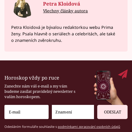
Petra Kloidová
Všechny články autora
Petra Kloidová je bývalou redaktorkou webu Prima
ženy. Psala hlavně o seriálech a celebritách, ale také
o znameních zvěrokruhu.
Horoskop vždy po ruce
Zanechte nám váš e-mail a my vám
budeme zasílat pravidelný newsletter s
vaším horoskopem.
ODESLAT
Odesláním formuláře souhlasíte s
podmínkami zpracování osobních údajů