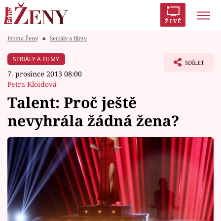
ŽIVĚ
Prima Ženy
■
Seriály a filmy
Trendy:
Polabí
Inspekce
Prostřeno!
AYTO?
SERIÁLY A FILMY
SDÍLET
Módní alarm
Zrádci
Proměny
7. prosince 2013 08:00
Petra Kloidová
Talent: Proč ještě
nevyhrála žádná žena?
Témata
Celebrity
Vztahy
Seriály