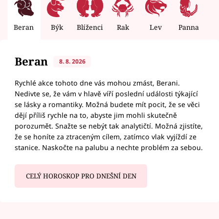
Beran
Býk
Blíženci
Rak
Lev
Panna
V
Beran
8. 8. 2026
Rychlé akce tohoto dne vás mohou zmást, Berani.
Nedivte se, že vám v hlavě víří poslední události týkající
se lásky a romantiky. Možná budete mít pocit, že se věci
dějí příliš rychle na to, abyste jim mohli skutečně
porozumět. Snažte se nebýt tak analytičtí. Možná zjistíte,
že se honíte za ztraceným cílem, zatímco vlak vyjíždí ze
stanice. Naskočte na palubu a nechte problém za sebou.
CELÝ HOROSKOP PRO DNEŠNÍ DEN