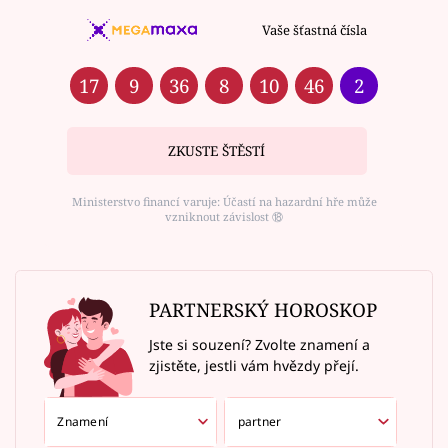
Vaše šťastná čísla
17
9
36
8
10
46
2
ZKUSTE ŠTĚSTÍ
Ministerstvo financí varuje: Účastí na hazardní hře může
vzniknout závislost ⑱
PARTNERSKÝ HOROSKOP
Jste si souzení? Zvolte znamení a
zjistěte, jestli vám hvězdy přejí.