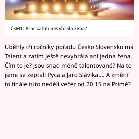
Horoskopy
Sledujte prima+
ČSMT: Proč zatím nevyhrála žena?
Filmový festival Karlovy Vary
Uběhly tři ročníky pořadu Česko Slovensko má
Pořady
Talent a zatím ještě nevyhrála ani jedna žena.
Mámy sobě
Čím to je? Jsou snad méně talentované? Na to
jsme se zeptali Pyca a Jaro Slávika.... A změní
Přihlášení
to finále tuto neděli večer od 20.15 na Primě?
Sledujte nás