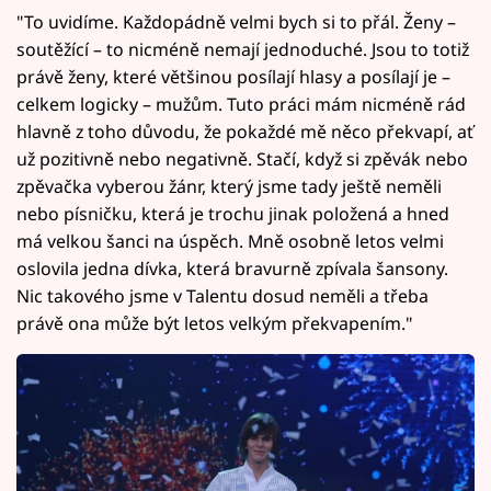
"To uvidíme. Každopádně velmi bych si to přál. Ženy –
soutěžící – to nicméně nemají jednoduché. Jsou to totiž
právě ženy, které většinou posílají hlasy a posílají je –
celkem logicky – mužům. Tuto práci mám nicméně rád
hlavně z toho důvodu, že pokaždé mě něco překvapí, ať
už pozitivně nebo negativně. Stačí, když si zpěvák nebo
zpěvačka vyberou žánr, který jsme tady ještě neměli
nebo písničku, která je trochu jinak položená a hned
má velkou šanci na úspěch. Mně osobně letos velmi
oslovila jedna dívka, která bravurně zpívala šansony.
Nic takového jsme v Talentu dosud neměli a třeba
právě ona může být letos velkým překvapením."