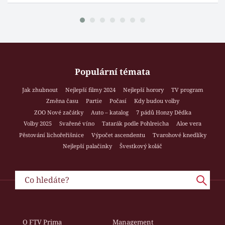
Populární témata
Jak zhubnout
Nejlepší filmy 2024
Nejlepší horory
TV program
Změna času
Partie
Počasí
Kdy budou volby
ZOO Nové začátky
Auto – katalog
7 pádů Honzy Dědka
Volby 2025
Svařené víno
Tatarák podle Pohlreicha
Aloe vera
Pěstování lichořeřišnice
Výpočet ascendentu
Tvarohové knedlíky
Nejlepší palačinky
Švestkový koláč
O FTV Prima
Management