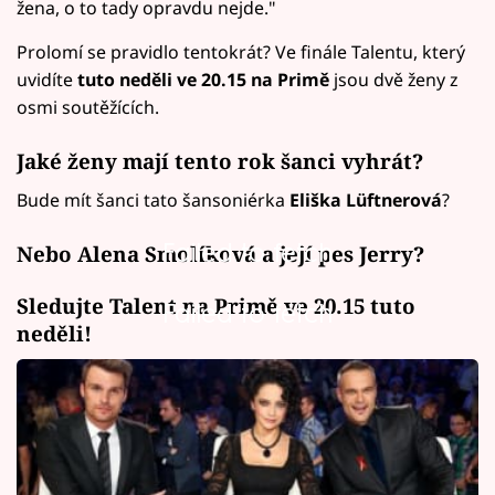
žena, o to tady opravdu nejde."
Prolomí se pravidlo tentokrát? Ve finále Talentu, který
uvidíte
tuto neděli ve 20.15 na Primě
jsou dvě ženy z
osmi soutěžících.
Jaké ženy mají tento rok šanci vyhrát?
Bude mít šanci tato šansoniérka
Eliška Lüftnerová
?
Failed to fetch
Nebo Alena Smolíková a její pes Jerry?
Sledujte Talent na Primě ve 20.15 tuto
Failed to fetch
neděli!