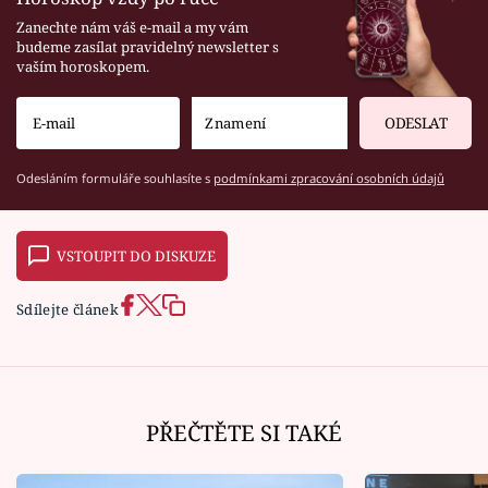
Zanechte nám váš e-mail a my vám
budeme zasílat pravidelný newsletter s
vaším horoskopem.
ODESLAT
Odesláním formuláře souhlasíte s
podmínkami zpracování osobních údajů
VSTOUPIT DO DISKUZE
Sdílejte článek
PŘEČTĚTE SI TAKÉ