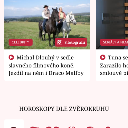
CELEBRITY
SERIÁLY A FIL
8 fotografií
Michal Dlouhý v sedle
Tuna se chtěl vrátit domů.
slavného filmového koně.
Zarazilo ho
Jezdil na něm i Draco Malfoy
smlouvě př
zemřít
HOROSKOPY DLE ZVĚROKRUHU