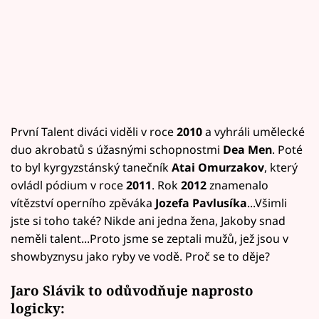
První Talent diváci viděli v roce
2010
a vyhráli umělecké
duo akrobatů s úžasnými schopnostmi
Dea Men
. Poté
to byl kyrgyzstánský tanečník
Atai Omurzakov
, který
ovládl pódium v roce
2011
. Rok
2012
znamenalo
vítězství operního zpěváka
Jozefa Pavlusíka
...Všimli
jste si toho také? Nikde ani jedna žena, Jakoby snad
neměli talent...Proto jsme se zeptali mužů, jež jsou v
showbyznysu jako ryby ve vodě. Proč se to děje?
Jaro Slávik to odůvodňuje naprosto
logicky: