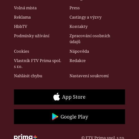
Volná místa
Press
Reklama
Castingy a výzvy
HbbTV
Kontakty
Podmínky užívání
Zpracování osobních
údajů
Cookies
Nápověda
Vlastník FTV Prima spol.
Redakce
s r.o.
Nahlásit chybu
Nastavení soukromí
App Store
Google Play
© FTV Prima spol. s r.o.