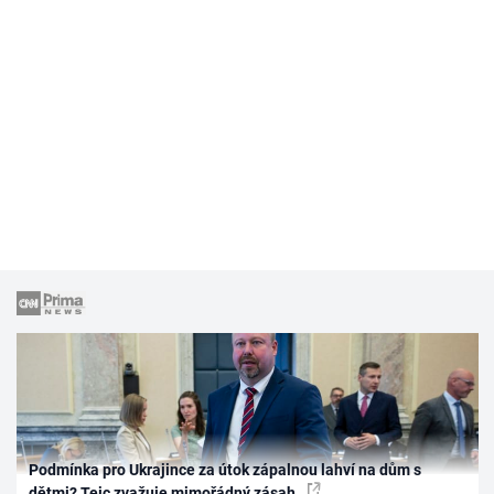
Podmínka pro Ukrajince za útok zápalnou lahví na dům s
dětmi? Tejc zvažuje mimořádný zásah