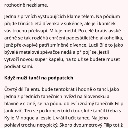
rozhodně nezklame.
Jedna z prvních vystupujících klame tělem. Na pódium
přijde třináctiletá dívenka v sukénce, ale její koníček
vás trochu překvapí. Miluje methl. Po celé bratislavské
aréně se tak rozléhá chrčení padesátiletého alkoholika,
jenž překvapivě patří zmíněné dívence. Lucii Bílé to jako
bývalé metalové zpěvačce nedá a připojí se. Jestli
vytvoří novou super kapelu, na to už se budete muset
podívat sami.
Když muži tančí na podpatcích
Čtvrtý díl Talentu bude tentokrát i hodně o tanci. Jako
jedna z předních tanečních hvězd na Slovensku a
hlavně v cizině, se na pódiu objeví i známý tanečník Filip
Jankovič. Ten se po koncertních tour, kde tančil třeba s
Kylie Minoque a Jessie J, vrátil učit tanec. Na jeho
pohlaví trochu netypický. Skoro dvoumetrový Filip totiž