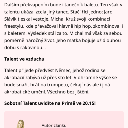
Dalším překvapením bude i tanečník baletu. Ten však v
talentu ukázal zcela jiný tanec. Stačí říci jedno: Jaro
Slávik tleskal vestoje. Michal Kruž svojí kombinací
freestylu, kde převažoval hlavně hip hop, zkombinoval i
s baletem. Výsledek stál za to. Michal má však za sebou
poměrně náročný život. Jeho matka bojuje už dlouhou
dobu s rakovinou...
Talent ve vzduchu
Talent přijede předvést Němec, jehož rodina se
akrobacií zabývá už přes sto let. V ohromné výšce se
bude snažit hrát na trumpetu, čekají nás ale i jiná
akrobatické umění. Všechno bez jištění.
Sobotní Talent uvidíte na Primě ve 20.15!
Autor článku