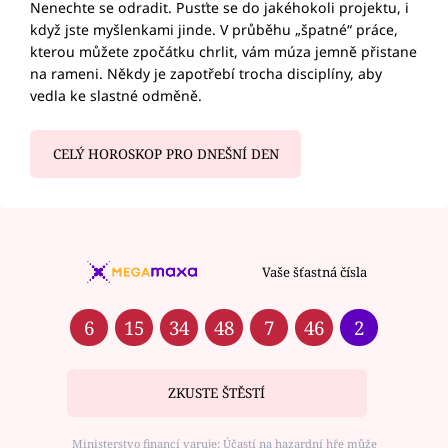
Nenechte se odradit. Pusťte se do jakéhokoli projektu, i
když jste myšlenkami jinde. V průběhu „špatné“ práce,
kterou můžete zpočátku chrlit, vám múza jemně přistane
na rameni. Někdy je zapotřebí trocha disciplíny, aby
vedla ke slastné odměně.
CELÝ HOROSKOP PRO DNEŠNÍ DEN
Vaše šťastná čísla
6
15
34
48
7
46
2
ZKUSTE ŠTĚSTÍ
Ministerstvo financí varuje: Účastí na hazardní hře může