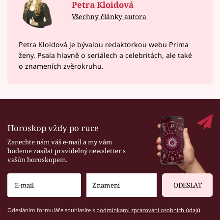
Petra Kloidová
Všechny články autora
Petra Kloidová je bývalou redaktorkou webu Prima
ženy. Psala hlavně o seriálech a celebritách, ale také
o znameních zvěrokruhu.
Horoskop vždy po ruce
Zanechte nám váš e-mail a my vám
budeme zasílat pravidelný newsletter s
vaším horoskopem.
ODESLAT
Odesláním formuláře souhlasíte s
podmínkami zpracování osobních údajů