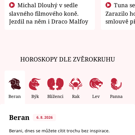
Michal Dlouhý v sedle
Tuna se chtěl vrátit domů.
slavného filmového koně.
Zarazilo ho
Jezdil na něm i Draco Malfoy
smlouvě př
zemřít
HOROSKOPY DLE ZVĚROKRUHU
Beran
Býk
Blíženci
Rak
Lev
Panna
V
Beran
6. 8. 2026
Berani, dnes se můžete cítit trochu bez inspirace.