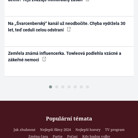
Na „Švarcenberský“ kanál už neodbočíte. Chyba vydržela 30
let, teď ceduli celou odstraní
Zemřela známá influencerka. Towleová podlehla vzácné a
zákeřné nemoci
Populární témata
Jak zhubnout
Nejlepší filmy 2024
Nejlepší horory
TV program
Změna času
Partie
Počasí
Kdy budou volby