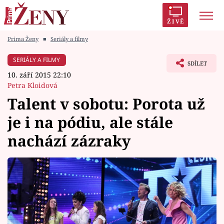
ŽIVĚ
Prima Ženy
■
Seriály a filmy
Trendy:
Polabí
Inspekce
Prostřeno!
AYTO?
SERIÁLY A FILMY
SDÍLET
Módní alarm
Zrádci
Proměny
10. září 2015 22:10
Petra Kloidová
Talent v sobotu: Porota už
je i na pódiu, ale stále
Témata
nachází zázraky
Celebrity
Vztahy
Seriály