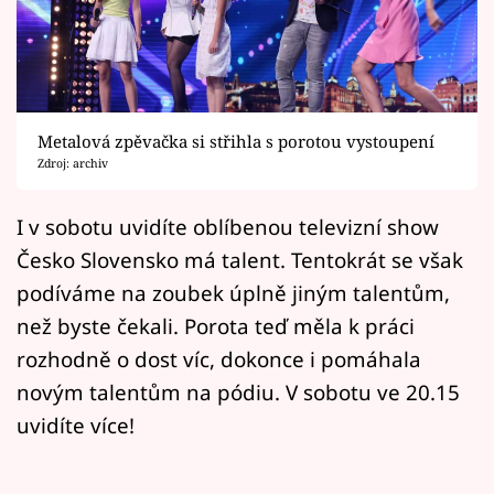
Horoskopy
Sledujte prima+
Filmový festival Karlovy Vary
Metalová zpěvačka si střihla s porotou vystoupení
Pořady
Zdroj: archiv
Mámy sobě
I v sobotu uvidíte oblíbenou televizní show
Česko Slovensko má talent. Tentokrát se však
Přihlášení
podíváme na zoubek úplně jiným talentům,
než byste čekali. Porota teď měla k práci
rozhodně o dost víc, dokonce i pomáhala
Sledujte nás
novým talentům na pódiu. V sobotu ve 20.15
uvidíte více!