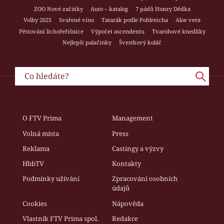
ZOO Nové začátky
Auto – katalog
7 pádů Honzy Dědka
Volby 2025
Svařené víno
Tatarák podle Pohlreicha
Aloe vera
Pěstování lichořeřišnice
Výpočet ascendentu
Tvarohové knedlíky
Nejlepší palačinky
Švestkový koláč
O FTV Prima
Management
Volná místa
Press
Reklama
Castingy a výzvy
HbbTV
Kontakty
Podmínky užívání
Zpracování osobních
údajů
Cookies
Nápověda
Vlastník FTV Prima spol.
Redakce