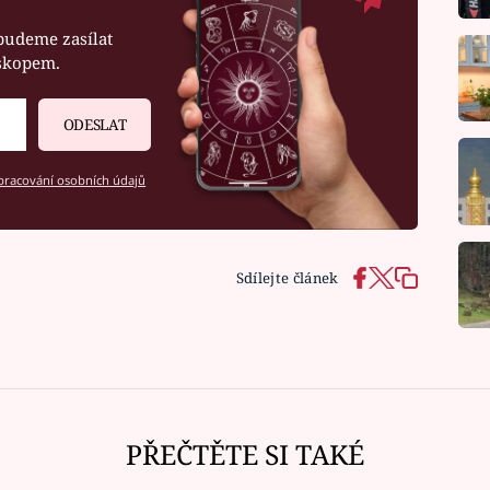
budeme zasílat
oskopem.
ODESLAT
racování osobních údajů
Sdílejte článek
PŘEČTĚTE SI TAKÉ