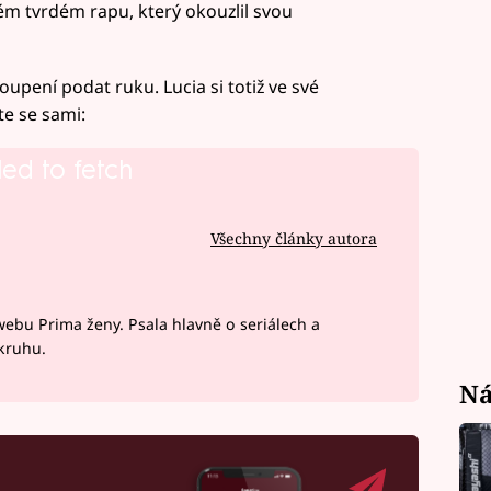
ém tvrdém rapu, který okouzlil svou
toupení podat ruku. Lucia si totiž ve své
te se sami:
led to fetch
Všechny články autora
webu Prima ženy. Psala hlavně o seriálech a
okruhu.
Ná