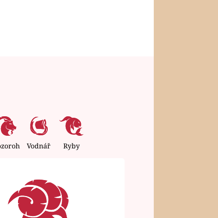
ozoroh
Vodnář
Ryby