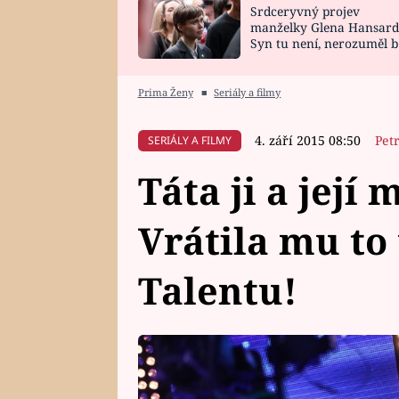
Srdceryvný projev
SNÁŘ
CELEBRITY
manželky Glena Hansard
Syn tu není, nerozuměl b
HOROSKOP NA
VAŘENÍ
tomu, vysvětlila
ROK 2023
Prima Ženy
■
Seriály a filmy
4. září 2015 08:50
Pet
SERIÁLY A FILMY
Táta ji a její
Vrátila mu to
Talentu!