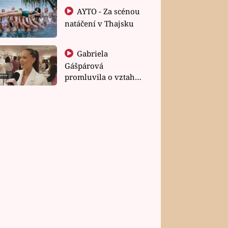
AYTO - Za scénou
natáčení v Thajsku
Gabriela
Gášpárová
promluvila o vztahu
a zakládání rodiny