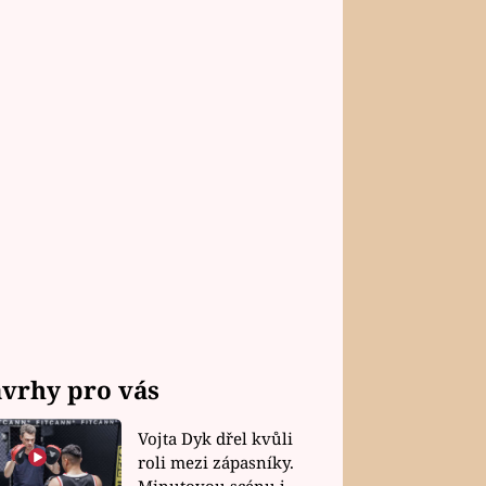
vrhy pro vás
Vojta Dyk dřel kvůli
roli mezi zápasníky.
Minutovou scénu jel