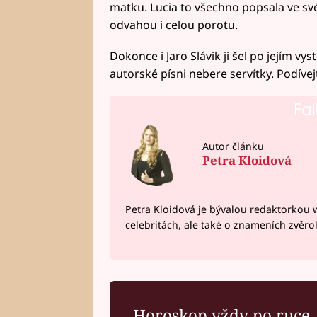
matku. Lucia to všechno popsala ve sv
odvahou i celou porotu.
Dokonce i Jaro Slávik ji šel po jejím vys
autorské písni nebere servítky. Podívej
Fai
Autor článku
Petra Kloidová
Petra Kloidová je bývalou redaktorkou 
celebritách, ale také o znameních zvěr
Horoskop vždy po ruce