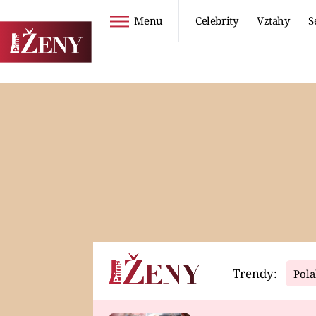
Menu
Celebrity
Vztahy
S
Seriály
Životní styl
ZOO
DIETY A HUBNUTÍ
PROSTŘENO!
CESTOVÁNÍ A
DOVOLENÁ
DUCH
ZDRAVÍ
Trendy:
Pola
Horoskopy
Video
ASTROČLÁNKY
SERIÁLY