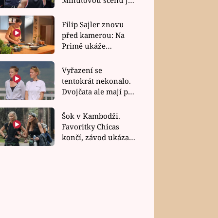
bez dubla
Filip Sajler znovu
před kamerou: Na
Primě ukáže
poctivou kuchyni i
rychlé recepty
Vyřazení se
tentokrát nekonalo.
Dvojčata ale mají po
uzavření třetí etapy
závodu nůž na krku
Šok v Kambodži.
Favoritky Chicas
končí, závod ukázal
svou nejtvrdší tvář