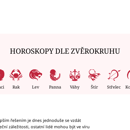
HOROSKOPY DLE ZVĚROKRUHU
nci
Rak
Lev
Panna
Váhy
Štír
Střelec
K
epším řešením je dnes jednoduše se vzdát
ční záležitosti, ostatní lidé mohou být ve víru