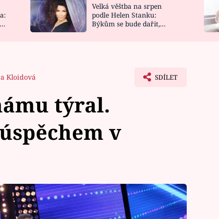
Velká věštba na srpen
NOVINKY
ZAHRADA
a:
podle Helen Stanku:
y
Býkům se bude dařit,
VIDEORECEPTY
DESIGN
Vodnáře čeká jízda
ra Kloidová
SDÍLET
 mámu týral.
 úspěchem v