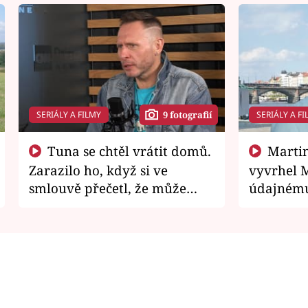
SERIÁLY A FILMY
SERIÁLY A FI
9 fotografií
Tuna se chtěl vrátit domů.
Martin Písařík jako
Zarazilo ho, když si ve
vyvrhel 
smlouvě přečetl, že může
údajnému
zemřít
je v nemil