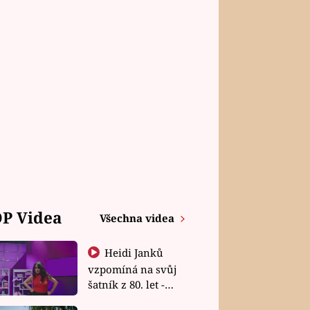
P Videa
Všechna videa
Heidi Janků
vzpomíná na svůj
šatník z 80. let -
Shopaholičky