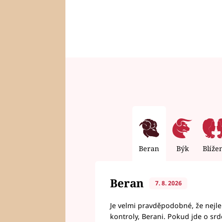
Beran
Býk
Blíže
Beran
7. 8. 2026
Je velmi pravděpodobné, že nejl
kontroly, Berani. Pokud jde o srde