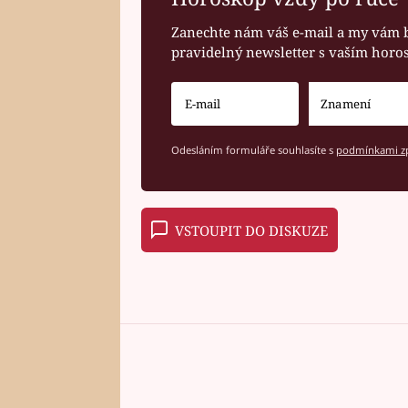
Zanechte nám váš e-mail a my vám 
pravidelný newsletter s vaším hor
Odesláním formuláře souhlasíte s
podmínkami zp
VSTOUPIT DO DISKUZE