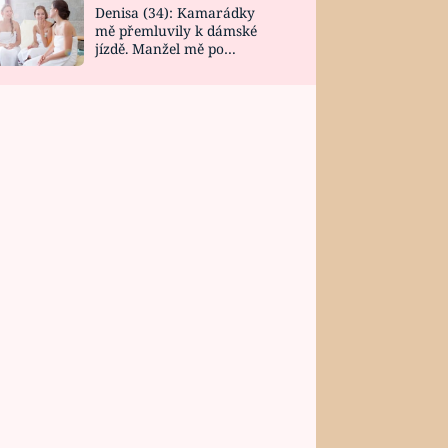
Denisa (34): Kamarádky
mě přemluvily k dámské
jízdě. Manžel mě po
návratu zaskočil