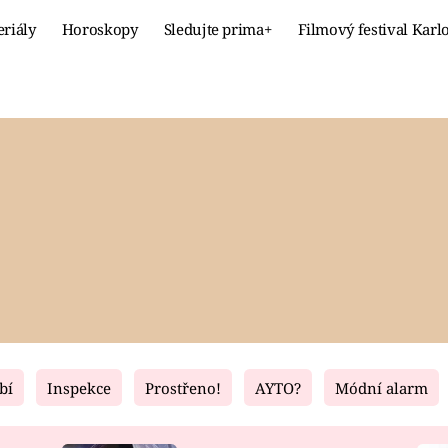
eriály
Horoskopy
Sledujte prima+
Filmový festival Karl
Celebrity
Recept
MÓDA A KRÁSA
HLAVNÍ JÍ
VZTAHY A SEX
SLADKÉ
PRIMA MAMINKA
ZDRAVÉ
bí
Inspekce
Prostřeno!
AYTO?
Módní alarm
Fresh
Living
RECEPTY
BYDLENÍ