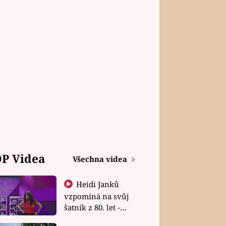
P Videa
Všechna videa
Heidi Janků
vzpomíná na svůj
šatník z 80. let -
Shopaholičky