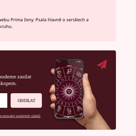
webu Prima ženy. Psala hlavně o seriálech a
okruhu.
budeme zasílat
oskopem.
ODESLAT
racování osobních údajů