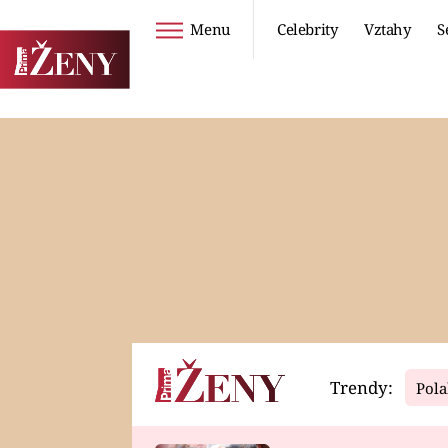
Menu
Celebrity
Vztahy
S
Seriály
Životní styl
ZOO
DIETY A HUBNUTÍ
PROSTŘENO!
CESTOVÁNÍ A
DOVOLENÁ
DUCH
ZDRAVÍ
Trendy:
Pola
Horoskopy
Video
ASTROČLÁNKY
SERIÁLY