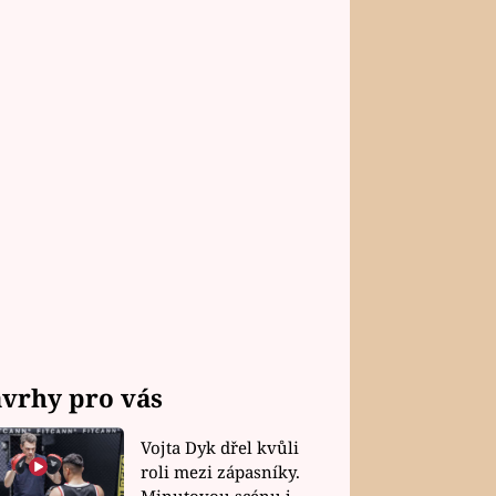
vrhy pro vás
Vojta Dyk dřel kvůli
roli mezi zápasníky.
Minutovou scénu jel