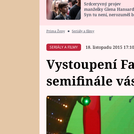
Srdceryvný projev
SNÁŘ
CELEBRITY
manželky Glena Hansard
Syn tu není, nerozuměl b
HOROSKOP NA
VAŘENÍ
tomu, vysvětlila
ROK 2023
Prima Ženy
■
Seriály a filmy
18. listopadu 2015 17:1
SERIÁLY A FILMY
Vystoupení Fa
semifinále vá