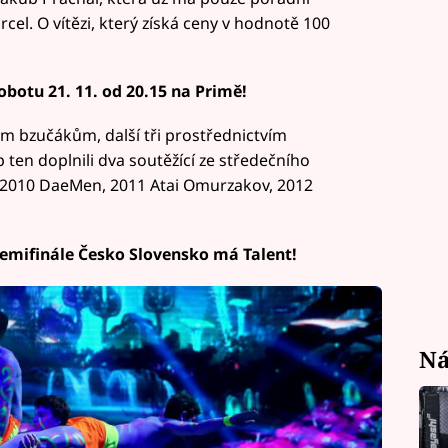
rcel. O vítězi, který získá ceny v hodnotě 100
obotu 21. 11. od 20.15 na Primě!
tým bzučákům, další tři prostřednictvím
p ten doplnili dva soutěžící ze středečního
i – 2010 DaeMen, 2011 Atai Omurzakov, 2012
 semifinále Česko Slovensko má Talent!
Ná