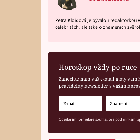
Petra Kloidová je bývalou redaktorkou 
celebritách, ale také o znameních zvěr
Horoskop vždy po ruce
Zanechte nám váš e-mail a my vám 
pravidelný newsletter s vaším hor
Odesláním formuláře souhlasíte s
podmínkami zp