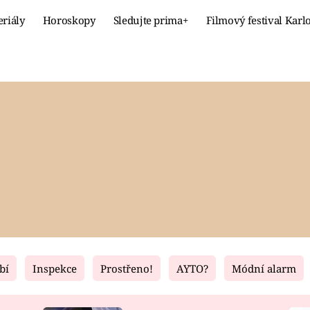
eriály
Horoskopy
Sledujte prima+
Filmový festival Karl
Celebrity
Recept
MÓDA A KRÁSA
HLAVNÍ JÍ
VZTAHY A SEX
SLADKÉ
PRIMA MAMINKA
ZDRAVÉ
bí
Inspekce
Prostřeno!
AYTO?
Módní alarm
Fresh
Living
RECEPTY
BYDLENÍ