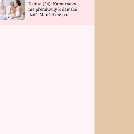
Denisa (34): Kamarádky
mě přemluvily k dámské
jízdě. Manžel mě po
návratu zaskočil