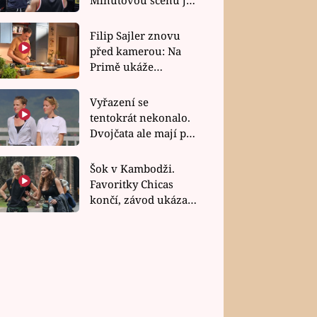
bez dubla
Filip Sajler znovu
před kamerou: Na
Primě ukáže
poctivou kuchyni i
rychlé recepty
Vyřazení se
tentokrát nekonalo.
Dvojčata ale mají po
uzavření třetí etapy
závodu nůž na krku
Šok v Kambodži.
Favoritky Chicas
končí, závod ukázal
svou nejtvrdší tvář