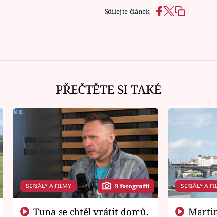
Sdílejte článek
PŘEČTĚTE SI TAKÉ
SERIÁLY A FILMY
SERIÁLY A FI
9 fotografií
Tuna se chtěl vrátit domů.
Martin Písařík jako