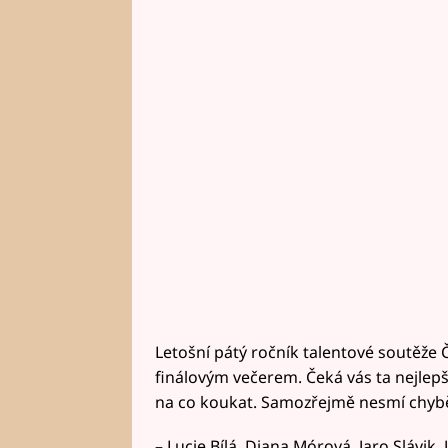
Letošní pátý ročník talentové soutěže 
finálovým večerem. Čeká vás ta nejlepš
na co koukat. Samozřejmě nesmí chyb
– Lucie Bílá, Diana Mórová, Jaro Slávik