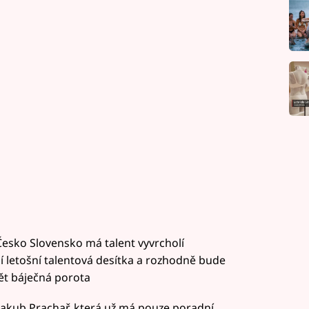
Česko Slovensko má talent vyvrcholí
í letošní talentová desítka a rozhodně bude
ět báječná porota
, Jakub Prachař, která už má pouze poradní