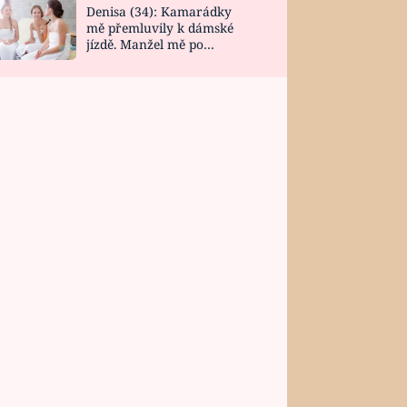
Denisa (34): Kamarádky
mě přemluvily k dámské
jízdě. Manžel mě po
návratu zaskočil