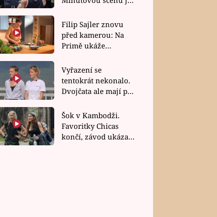
bez dubla
Filip Sajler znovu
před kamerou: Na
Primě ukáže
poctivou kuchyni i
rychlé recepty
Vyřazení se
tentokrát nekonalo.
Dvojčata ale mají po
uzavření třetí etapy
závodu nůž na krku
Šok v Kambodži.
Favoritky Chicas
končí, závod ukázal
svou nejtvrdší tvář