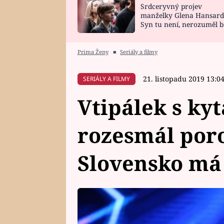
Srdceryvný projev
SNÁŘ
CELEBRITY
manželky Glena Hansard
Syn tu není, nerozuměl b
HOROSKOP NA
VAŘENÍ
tomu, vysvětlila
ROK 2023
Prima Ženy
■
Seriály a filmy
21. listopadu 2019 13:0
SERIÁLY A FILMY
Vtipálek s ky
rozesmál por
Slovensko má 