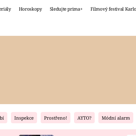
eriály
Horoskopy
Sledujte prima+
Filmový festival Karl
Celebrity
Recept
MÓDA A KRÁSA
HLAVNÍ JÍ
VZTAHY A SEX
SLADKÉ
PRIMA MAMINKA
ZDRAVÉ
bí
Inspekce
Prostřeno!
AYTO?
Módní alarm
Fresh
Living
RECEPTY
BYDLENÍ