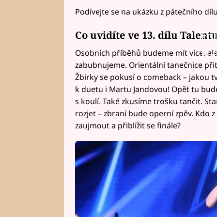
Podívejte se na ukázku z pátečního díl
Co uvidíte ve 13. dílu Talent
Fai
Osobních příběhů budeme mít více, ale 
Fai
zabubnujeme. Orientální tanečnice přit
Žbirky se pokusí o comeback – jakou tv
k duetu i Martu Jandovou! Opět tu bude
s koulí. Také zkusíme trošku tančit. S
rozjet – zbraní bude operní zpěv. Kdo z
zaujmout a přiblížit se finále?