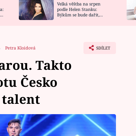
Velká věštba na srpen
NOVINKY
ZAHRADA
a:
podle Helen Stanku:
y
Býkům se bude dařit,
VIDEORECEPTY
DESIGN
Vodnáře čeká jízda
4
Petra Kloidová
SDÍLET
tarou. Takto
otu Česko
talent