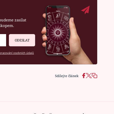
budeme zasílat
oskopem.
ODESLAT
racování osobních údajů
Sdílejte článek