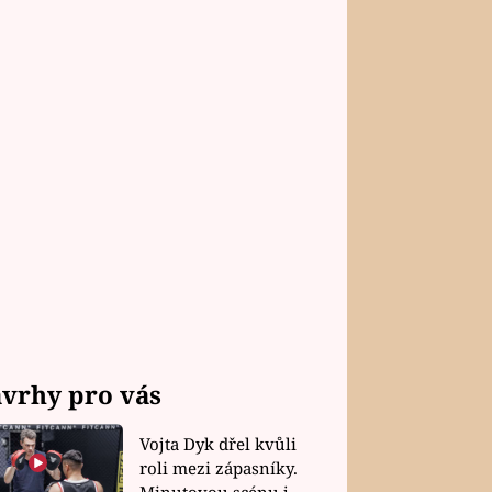
vrhy pro vás
Vojta Dyk dřel kvůli
roli mezi zápasníky.
Minutovou scénu jel