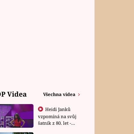
P Videa
Všechna videa
Heidi Janků
vzpomíná na svůj
šatník z 80. let -
Shopaholičky