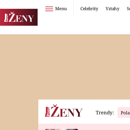
Menu
Celebrity
Vztahy
S
Seriály
Životní styl
ZOO
DIETY A HUBNUTÍ
PROSTŘENO!
CESTOVÁNÍ A
DOVOLENÁ
DUCH
ZDRAVÍ
Trendy:
Pola
Horoskopy
Video
ASTROČLÁNKY
SERIÁLY