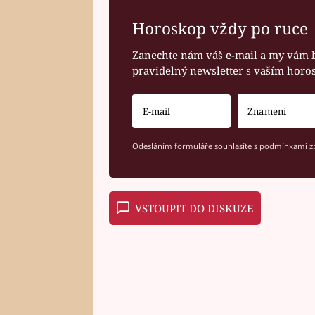
Horoskop vždy po ruce
Zanechte nám váš e-mail a my vám 
pravidelný newsletter s vaším hor
Odesláním formuláře souhlasíte s
podmínkami zp
VSTOUPIT DO DISKUZE