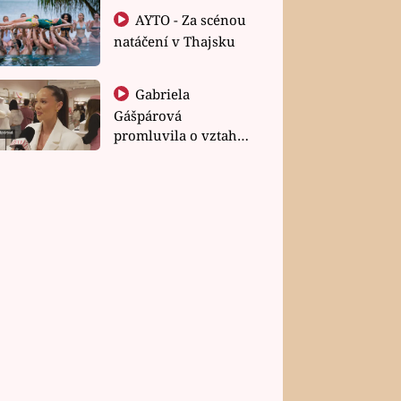
AYTO - Za scénou
natáčení v Thajsku
Gabriela
Gášpárová
promluvila o vztahu
a zakládání rodiny