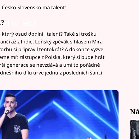
u Česko Slovensko má talent:
u?
led to fetch
který osud doplní i talent? Také si trošku
led to fetch
ančí až z Indie. Loňský zpěvák s hlasem Mira
orbu si připravil tentokrát? A dokonce vyzve
me mít zástupce z Polska, který si bude hrát
tarší generace se nevzdává a umí to pořádně
 dnešního dílu urve jednu z posledních šancí
Ná