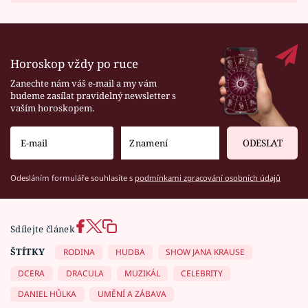
Horoskop vždy po ruce
Zanechte nám váš e-mail a my vám
budeme zasílat pravidelný newsletter s
vaším horoskopem.
ODESLAT
Odesláním formuláře souhlasíte s
podmínkami zpracování osobních údajů
Sdílejte článek
ŠTÍTKY
RODINA
HUDBA
SHOW JANA KRAUSE
DCERA
DRACULA
MUZIKÁL
CELEBRITY
DANIEL HŮLKA
UMĚNÍ A ZÁBAVA