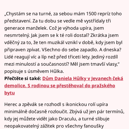
„Chystám se na turné, za sebou mám 1500 repríz toho
představení. Za tu dobu se vedle mě vystřídaly tři
generace manželek. Což je výhoda upíra, jsem
nesmrtelný. Jak jsem se k té roli dostal? Zkrátka jsem
vděčný za to, že ten muzikál vznikl v době, kdy jsem byl
připraven zpívat. Všechno do sebe zapadlo. A dneska?
Lidé reagují víc a líp než před třiceti lety. Jediný rozdíl
mezi minulostí a současností? Měl jsem tmavší vlasy,“
popisuje s úsměvem Hůlka.
Přečtěte si také:
Dům Daniela Hůlky v Jevanech čeká
demolice. S rodinou se přestěhoval do pražského
bytu
Herec a zpěvák se rozhodl s ikonickou rolí upíra
minimálně dočasně rozloučit. Zbývá už jen pár termínů,
kdy jej můžete vidět jako Draculu, a turné slibuje
neopakovatelný zážitek pro všechny fanoušky