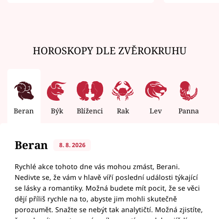
zemřít
HOROSKOPY DLE ZVĚROKRUHU
Beran
Býk
Blíženci
Rak
Lev
Panna
V
Beran
8. 8. 2026
Rychlé akce tohoto dne vás mohou zmást, Berani.
Nedivte se, že vám v hlavě víří poslední události týkající
se lásky a romantiky. Možná budete mít pocit, že se věci
dějí příliš rychle na to, abyste jim mohli skutečně
porozumět. Snažte se nebýt tak analytičtí. Možná zjistíte,