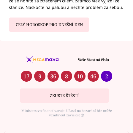
že se honíte za ztraceným cílem, zatímco vlak vyjíždí ze
stanice. Naskočte na palubu a nechte problém za sebou.
CELÝ HOROSKOP PRO DNEŠNÍ DEN
Vaše šťastná čísla
17
9
36
8
10
46
2
ZKUSTE ŠTĚSTÍ
Ministerstvo financí varuje: Účastí na hazardní hře může
vzniknout závislost ⑱