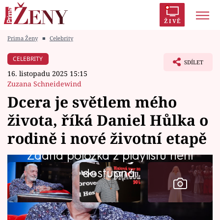
ŽIVĚ
Prima Ženy
■
Celebrity
Trendy:
Polabí
Inspekce
Prostřeno!
AYTO?
CELEBRITY
SDÍLET
Módní alarm
Zrádci
Proměny
16. listopadu 2025 15:15
Zuzana Schneidewind
Dcera je světlem mého
života, říká Daniel Hůlka o
Témata
rodině i nové životní etapě
Celebrity
Žádná položka z playlistu není
dostupná.
Vztahy
Seriály