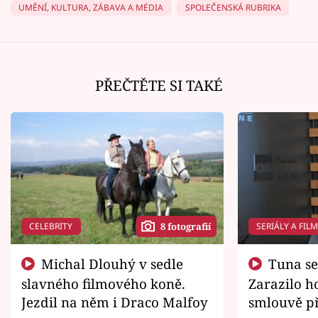
UMĚNÍ, KULTURA, ZÁBAVA A MÉDIA
SPOLEČENSKÁ RUBRIKA
PŘEČTĚTE SI TAKÉ
CELEBRITY
SERIÁLY A FIL
8 fotografií
Michal Dlouhý v sedle
Tuna se chtěl vrátit domů.
slavného filmového koně.
Zarazilo ho
Jezdil na něm i Draco Malfoy
smlouvě př