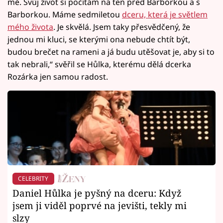
mě. Svůj život si počítám na ten před Barborkou a s
Barborkou. Máme sedmiletou
dceru, která je světlem
mého života
. Je skvělá. Jsem taky přesvědčený, že
jednou mi kluci, se kterými ona nebude chtít být,
budou brečet na rameni a já budu utěšovat je, aby si to
tak nebrali,“ svěřil se Hůlka, kterému dělá dcerka
Rozárka jen samou radost.
CELEBRITY
Daniel Hůlka je pyšný na dceru: Když
jsem ji viděl poprvé na jevišti, tekly mi
slzy