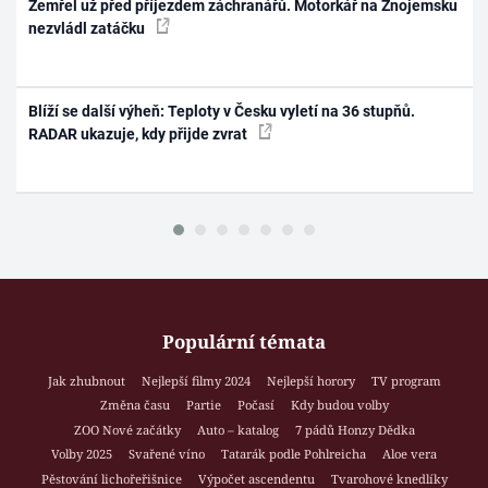
Zemřel už před příjezdem záchranářů. Motorkář na Znojemsku
nezvládl zatáčku
Blíží se další výheň: Teploty v Česku vyletí na 36 stupňů.
RADAR ukazuje, kdy přijde zvrat
Populární témata
Jak zhubnout
Nejlepší filmy 2024
Nejlepší horory
TV program
Změna času
Partie
Počasí
Kdy budou volby
ZOO Nové začátky
Auto – katalog
7 pádů Honzy Dědka
Volby 2025
Svařené víno
Tatarák podle Pohlreicha
Aloe vera
Pěstování lichořeřišnice
Výpočet ascendentu
Tvarohové knedlíky