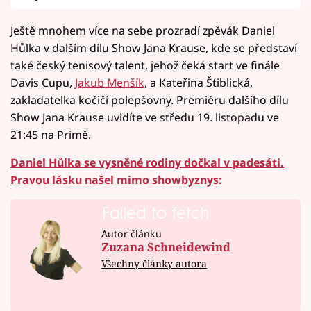
Ještě mnohem více na sebe prozradí zpěvák Daniel
Hůlka v dalším dílu Show Jana Krause, kde se představí
také český tenisový talent, jehož čeká start ve finále
Davis Cupu,
Jakub Menšík
, a Kateřina Štiblická,
zakladatelka kočičí polepšovny. Premiéru dalšího dílu
Show Jana Krause uvidíte ve středu 19. listopadu ve
21:45 na Primě.
Daniel Hůlka se vysněné rodiny dočkal v padesáti.
Pravou lásku našel mimo showbyznys:
Failed to fetch
Autor článku
Zuzana Schneidewind
Všechny články autora