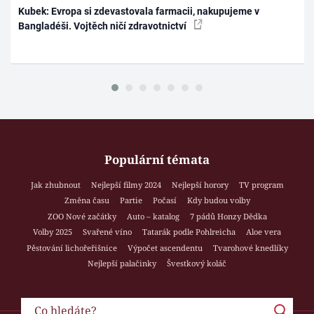
Kubek: Evropa si zdevastovala farmacii, nakupujeme v
Bangladéši. Vojtěch ničí zdravotnictví
Populární témata
Jak zhubnout
Nejlepší filmy 2024
Nejlepší horory
TV program
Změna času
Partie
Počasí
Kdy budou volby
ZOO Nové začátky
Auto – katalog
7 pádů Honzy Dědka
Volby 2025
Svařené víno
Tatarák podle Pohlreicha
Aloe vera
Pěstování lichořeřišnice
Výpočet ascendentu
Tvarohové knedlíky
Nejlepší palačinky
Švestkový koláč