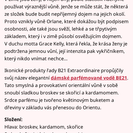
používat výraznější vůně. Jenže se může stát, že některá
ze složek bude budit nepříjemný dojem na jejich okolí.
Proto vznikly vůně Orlane, které dokážou být podpisem
osobnosti, ale také jsou svěží, lehké a se třpytivým
základem, který i v zimě působí osvěžujícím dojmem.
V duchu motta Grace Kelly, která řekla, že krása ženy je
podtržena jemnou vůní, její intenzita pak vykřičníkem,
který nikdo vnímat nechce…
Ikonické produkty řady B21 Extraordinaire propůjčily
svůj název elegantní
dámské parfémované vodě BE21
.
Tato smyslná a provokativní orientální vůně v sobě
snoubí sladkou broskev se skořicí a kardamomem.
Srdce parfému je tvořeno květinovým buketem a
dřeviny v základu vás přenesou do Orientu.
Složení:
Hlava: broskev, kardamom, skořice