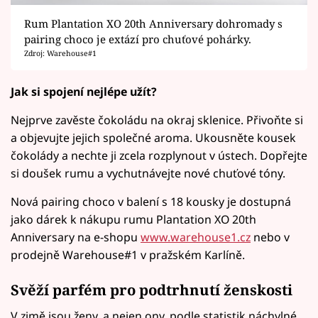
Rum Plantation XO 20th Anniversary dohromady s
pairing choco je extází pro chuťové pohárky.
Zdroj: Warehouse#1
Jak si spojení nejlépe užít?
Nejprve zavěste čokoládu na okraj sklenice. Přivoňte si
a objevujte jejich společné aroma. Ukousněte kousek
čokolády a nechte ji zcela rozplynout v ústech. Dopřejte
si doušek rumu a vychutnávejte nové chuťové tóny.
Nová pairing choco v balení s 18 kousky je dostupná
jako dárek k nákupu rumu Plantation XO 20th
Anniversary na e-shopu
www.warehouse1.cz
nebo v
prodejně Warehouse#1 v pražském Karlíně.
Svěží parfém pro podtrhnutí ženskosti
V zimě jsou ženy, a nejen ony, podle statistik náchylné