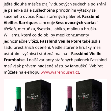
ještě dlouhé měsíce zrají v dubových sudech a po zrání
je pálenka dále zušlechtěna přírodními výtažky ze
sušeného ovoce. Řada stařených pálenek
Fassbind
Vieilles Barriques
zahrnuje
šest ovocných variací
–
třešeň, meruňku, švestku, jablko, malinu a hrušku
Williams, která co do obliby mezi konzumenty
jednoznačně vítězí.
Fassbind Vieille Poire
také získal
řadu prestižních ocenění. Vedle stařené hrušky mezi
ostatními vyčnívá i stařená malina –
Fassbind Vieille
Framboise.
I další varianty stařených pálenek Fassbind
mají však právem nadšené zástupy fanoušků. Vybírat
můžete na e-shopu
www.warehouse1.cz
.