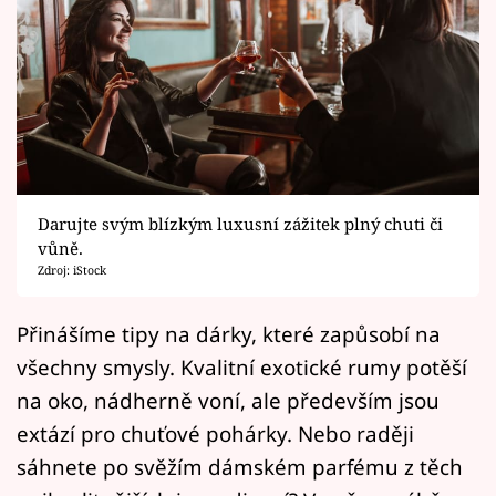
Horoskopy
Sledujte prima+
Filmový festival Karlovy Vary
Pořady
Mámy sobě
Darujte svým blízkým luxusní zážitek plný chuti či
vůně.
Zdroj: iStock
Přihlášení
Přinášíme tipy na dárky, které zapůsobí na
všechny smysly. Kvalitní exotické rumy potěší
Sledujte nás
na oko, nádherně voní, ale především jsou
extází pro chuťové pohárky. Nebo raději
sáhnete po svěžím dámském parfému z těch