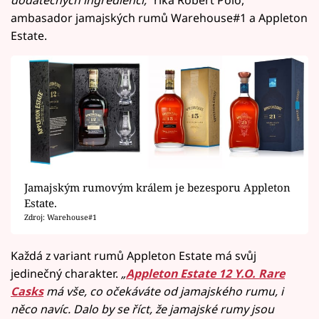
dodatečných ingrediencí,“
říká Robert Polo,
ambasador jamajských rumů Warehouse#1 a Appleton
Estate.
Jamajským rumovým králem je bezesporu Appleton
Estate.
Zdroj: Warehouse#1
Každá z variant rumů Appleton Estate má svůj
jedinečný charakter.
„
Appleton Estate 12 Y.O. Rare
Casks
má vše, co očekáváte od jamajského rumu, i
něco navíc. Dalo by se říct, že jamajské rumy jsou