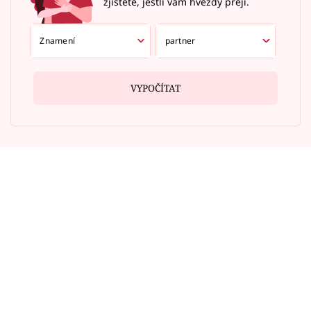
zjistěte, jestli vám hvězdy přejí.
VYPOČÍTAT