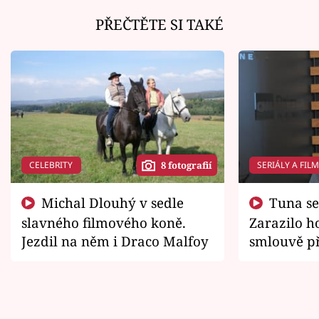
PŘEČTĚTE SI TAKÉ
CELEBRITY
SERIÁLY A FIL
8 fotografií
Michal Dlouhý v sedle
Tuna se chtěl vrátit domů.
slavného filmového koně.
Zarazilo ho
Jezdil na něm i Draco Malfoy
smlouvě př
zemřít