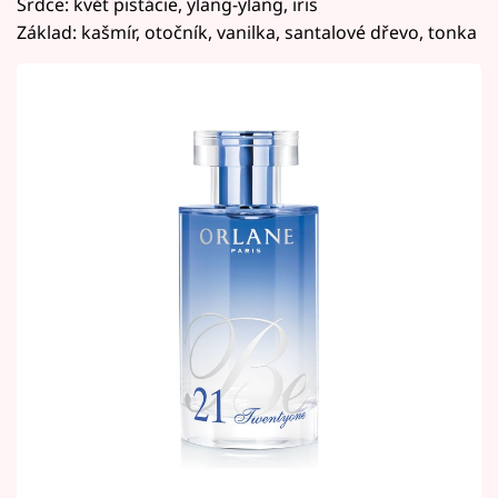
Srdce: květ pistácie, ylang-ylang, iris
Základ: kašmír, otočník, vanilka, santalové dřevo, tonka