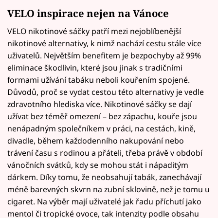
VELO inspirace nejen na Vánoce
VELO nikotinové sáčky patří mezi nejoblíbenější
nikotinové alternativy, k nimž nachází cestu stále více
uživatelů. Největším benefitem je bezpochyby až 99%
eliminace škodlivin, které jsou jinak s tradičními
formami užívání tabáku neboli kouřením spojené.
Důvodů, proč se vydat cestou této alternativy je vedle
zdravotního hlediska více. Nikotinové sáčky se dají
užívat bez téměř omezení – bez zápachu, kouře jsou
nenápadným společníkem v práci, na cestách, kině,
divadle, během každodenního nakupování nebo
trávení času s rodinou a přáteli, třeba právě v období
vánočních svátků, kdy se mohou stát i nápaditým
dárkem. Díky tomu, že neobsahují tabák, zanechávají
méně barevných skvrn na zubní sklovině, než je tomu u
cigaret. Na výběr mají uživatelé jak řadu příchutí jako
mentol či tropické ovoce, tak intenzity podle obsahu