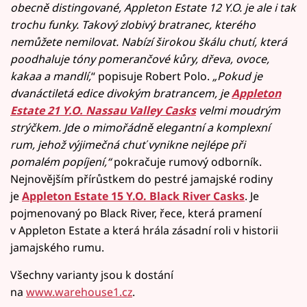
obecně distingované, Appleton Estate 12 Y.O. je ale i tak
trochu funky. Takový zlobivý bratranec, kterého
nemůžete nemilovat. Nabízí širokou škálu chutí, která
poodhaluje tóny pomerančové kůry, dřeva, ovoce,
kakaa a mandlí,
“ popisuje Robert Polo.
„Pokud je
dvanáctiletá edice divokým bratrancem, je
Appleton
Estate 21 Y.O. Nassau Valley Casks
velmi moudrým
strýčkem. Jde o mimořádně elegantní a komplexní
rum, jehož výjimečná chuť vynikne nejlépe při
pomalém popíjení,“
pokračuje rumový odborník.
Nejnovějším přírůstkem do pestré jamajské rodiny
je
Appleton Estate 15 Y.O. Black River Casks
. Je
pojmenovaný po Black River, řece, která pramení
v Appleton Estate a která hrála zásadní roli v historii
jamajského rumu.
Všechny varianty jsou k dostání
na
www.warehouse1.cz
.