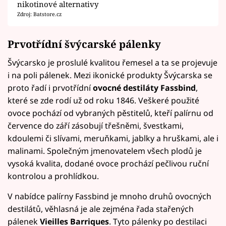
nikotinové alternativy
Zdroj: Batstore.cz
Prvotřídní švýcarské pálenky
Švýcarsko je proslulé kvalitou řemesel a ta se projevuje
i na poli pálenek. Mezi ikonické produkty Švýcarska se
proto řadí i prvotřídní
ovocné destiláty Fassbind
,
které se zde rodí už od roku 1846. Veškeré použité
ovoce pochází od vybraných pěstitelů, kteří palírnu od
července do září zásobují třešněmi, švestkami,
kdoulemi či slívami, meruňkami, jablky a hruškami, ale i
malinami. Společným jmenovatelem všech plodů je
vysoká kvalita, dodané ovoce prochází pečlivou ruční
kontrolou a prohlídkou.
V nabídce palírny Fassbind je mnoho druhů ovocných
destilátů, věhlasná je ale zejména řada stařených
pálenek
Vieilles Barriques
. Tyto pálenky po destilaci