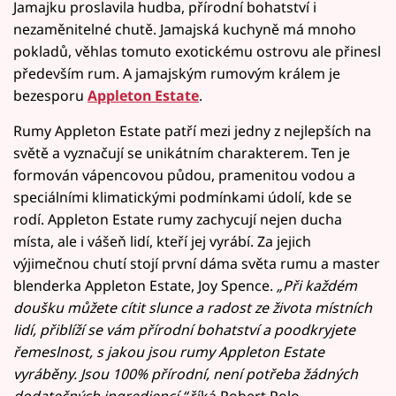
Jamajku proslavila hudba, přírodní bohatství i
nezaměnitelné chutě. Jamajská kuchyně má mnoho
pokladů, věhlas tomuto exotickému ostrovu ale přinesl
především rum. A jamajským rumovým králem je
bezesporu
Appleton Estate
.
Rumy Appleton Estate patří mezi jedny z nejlepších na
světě a vyznačují se unikátním charakterem. Ten je
formován vápencovou půdou, pramenitou vodou a
speciálními klimatickými podmínkami údolí, kde se
rodí. Appleton Estate rumy zachycují nejen ducha
místa, ale i vášeň lidí, kteří jej vyrábí. Za jejich
výjimečnou chutí stojí první dáma světa rumu a master
blenderka Appleton Estate, Joy Spence.
„Při každém
doušku můžete cítit slunce a radost ze života místních
lidí, přiblíží se vám přírodní bohatství a poodkryjete
řemeslnost, s jakou jsou rumy Appleton Estate
vyráběny. Jsou 100% přírodní, není potřeba žádných