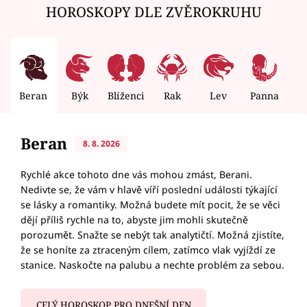
HOROSKOPY DLE ZVĚROKRUHU
Beran
Býk
Blíženci
Rak
Lev
Panna
V
Beran
8. 8. 2026
Rychlé akce tohoto dne vás mohou zmást, Berani.
Nedivte se, že vám v hlavě víří poslední události týkající
se lásky a romantiky. Možná budete mít pocit, že se věci
dějí příliš rychle na to, abyste jim mohli skutečně
porozumět. Snažte se nebýt tak analytičtí. Možná zjistíte,
že se honíte za ztraceným cílem, zatímco vlak vyjíždí ze
stanice. Naskočte na palubu a nechte problém za sebou.
CELÝ HOROSKOP PRO DNEŠNÍ DEN