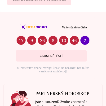
Vaše šťastná čísla
17
9
36
8
10
46
2
ZKUSTE ŠTĚSTÍ
Ministerstvo financí varuje: Účastí na hazardní hře může
vzniknout závislost ⑱
PARTNERSKÝ HOROSKOP
Jste si souzení? Zvolte znamení a