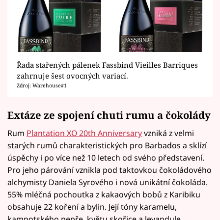
Řada stařených pálenek Fassbind Vieilles Barriques
zahrnuje šest ovocných variací.
Zdroj: Warehouse#1
Extáze ze spojení chuti rumu a čokolády
Rum
Plantation XO 20th Anniversary
vzniká z velmi
starých rumů charakteristických pro Barbados a sklízí
úspěchy i po více než 10 letech od svého představení.
Pro jeho párování vznikla pod taktovkou čokoládového
alchymisty Daniela Syrového i nová unikátní čokoláda.
55% mléčná pochoutka z kakaových bobů z Karibiku
obsahuje 22 koření a bylin. Její tóny karamelu,
kampotského pepře, květu skořice a levandule