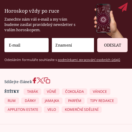
Horoskop vždy po ruce
Zanechte nám váš e-mail a my vám
budeme zasílat pravidelný newsletter s
vaším horoskopem.
ODESLAT
Odesláním formuláře souhlasíte s
podmínkami zpracování osobních údajů
Sdílejte článek
ŠTÍTKY
TABÁK
VŮNĚ
ČOKOLÁDA
VÁNOCE
RUM
DÁRKY
JAMAJKA
PARFÉM
TIPY REDAKCE
APPLETON ESTATE
VELO
KOMERČNÍ SDĚLENÍ