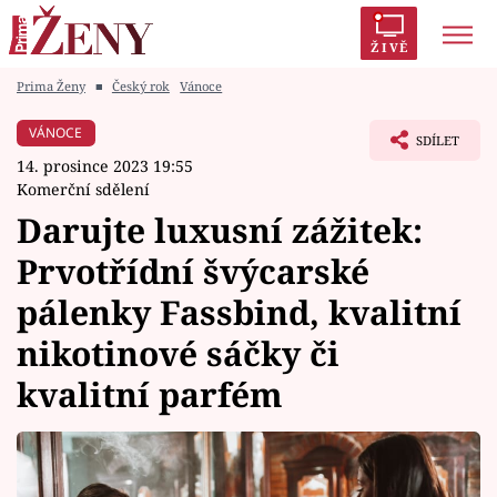
ŽIVĚ
Prima Ženy
■
Český rok
Vánoce
Trendy:
Polabí
Inspekce
Prostřeno!
AYTO?
VÁNOCE
SDÍLET
Módní alarm
Zrádci
Proměny
14. prosince 2023 19:55
Komerční sdělení
Darujte luxusní zážitek:
Prvotřídní švýcarské
Témata
pálenky Fassbind, kvalitní
Celebrity
nikotinové sáčky či
kvalitní parfém
Vztahy
Seriály