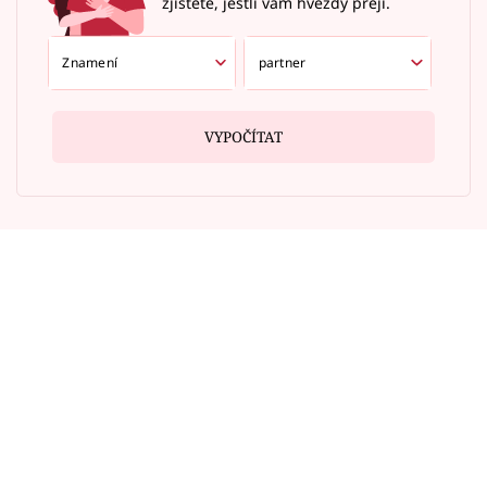
zjistěte, jestli vám hvězdy přejí.
VYPOČÍTAT