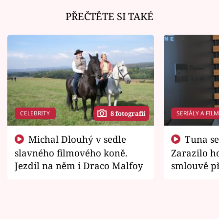
PŘEČTĚTE SI TAKÉ
CELEBRITY
SERIÁLY A FIL
8 fotografií
Michal Dlouhý v sedle
Tuna se chtěl vrátit domů.
slavného filmového koně.
Zarazilo ho
Jezdil na něm i Draco Malfoy
smlouvě př
zemřít