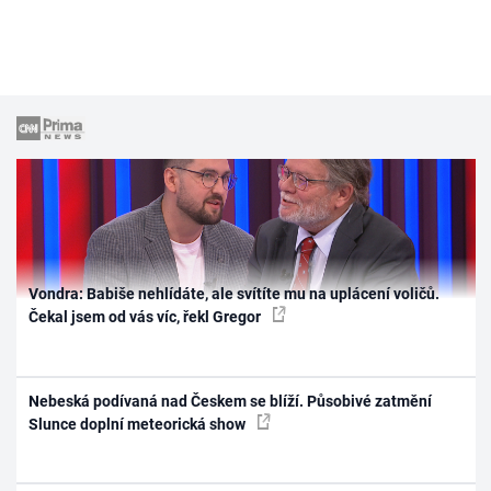
Vondra: Babiše nehlídáte, ale svítíte mu na uplácení voličů.
Čekal jsem od vás víc, řekl Gregor
Nebeská podívaná nad Českem se blíží. Působivé zatmění
Slunce doplní meteorická show