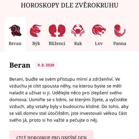
HOROSKOPY DLE ZVĚROKRUHU
Beran
Býk
Blíženci
Rak
Lev
Panna
V
Beran
9. 8. 2026
Berani, buďte ve svém přístupu mírní a zdrženliví. Ve
vzduchu je cítit spousta něhy, na kterou byste se měli
naladit a užívat si ji. Udělejte něco pro zlepšení svého
domova. Usmiřte se s lidmi, se kterými žijete, a vyčistěte
vzduch, aby vztahy byly v budoucnu klidné. Do toho, aby
se váš domov stal útočištěm, jste investovali velkou část
svého já, proto si ho važte a pečujte o něj.
CELÝ HOROSKOP PRO DNEŠNÍ DEN