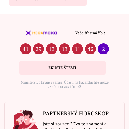
Vaše šťastná čísla
41
39
12
13
11
46
2
ZKUSTE ŠTĚSTÍ
Ministerstvo financí varuje: Účastí na hazardní hře může
vzniknout závislost ⑱
PARTNERSKÝ HOROSKOP
Jste si souzení? Zvolte znamení a