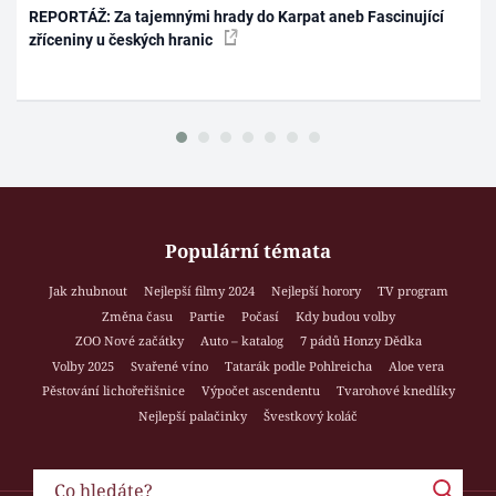
REPORTÁŽ: Za tajemnými hrady do Karpat aneb Fascinující
zříceniny u českých hranic
Populární témata
Jak zhubnout
Nejlepší filmy 2024
Nejlepší horory
TV program
Změna času
Partie
Počasí
Kdy budou volby
ZOO Nové začátky
Auto – katalog
7 pádů Honzy Dědka
Volby 2025
Svařené víno
Tatarák podle Pohlreicha
Aloe vera
Pěstování lichořeřišnice
Výpočet ascendentu
Tvarohové knedlíky
Nejlepší palačinky
Švestkový koláč