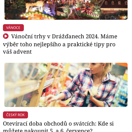
VÁNOCE
Vánoční trhy v Drážďanech 2024. Máme
výběr toho nejlepšího a praktické tipy pro
váš advent
ČESKÝ ROK
Otevírací doba obchodů o svátcích: Kde si
můžete nakoupit 5. a 6. července?