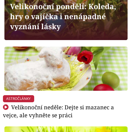
Horoskopy
Velikonoční pondělí: Koleda,
hry o vajíčka i nenápadné
Sledujte prima+
vyznání lásky
Filmový festival Karlovy Vary
Pořady
Mámy sobě
Přihlášení
ASTROČLÁNKY
Sledujte nás
Velikonoční neděle: Dejte si mazanec a
vejce, ale vyhněte se práci