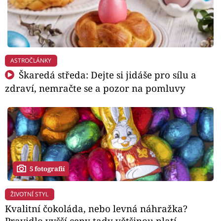
ASTROČLÁNKY
Škaredá středa: Dejte si jidáše pro sílu a
zdraví, nemračte se a pozor na pomluvy
5 fotografií
ŽIVOTNÍ STYL
Kvalitní čokoláda, nebo levná náhražka?
Pravidlo vyšší ceny tady většinou platí