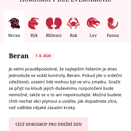
Beran
Býk
Blíženci
Rak
Lev
Panna
V
Beran
7. 8. 2026
Je velmi pravděpodobné, že nejlepším řešením je dnes
jednoduše se vzdát kontroly, Berani. Pokud jde o srdeční
záležitosti, ostatní lidé mohou být ve víru zmatku. Snažit
se přijít na kloub jejich duševnímu rozpoložení bude
nemožné, takže se o to ani nepokoušejte. Možná budete
chtít nechat věci plynout a uvidíte, jak dopadnete zítra,
než uděláte nějaké zásadní kroky.
CELÝ HOROSKOP PRO DNEŠNÍ DEN