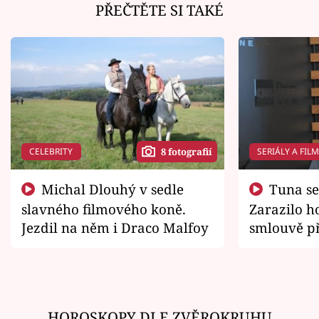
PŘEČTĚTE SI TAKÉ
CELEBRITY
SERIÁLY A FIL
8 fotografií
Michal Dlouhý v sedle
Tuna se chtěl vrátit domů.
slavného filmového koně.
Zarazilo ho
Jezdil na něm i Draco Malfoy
smlouvě př
zemřít
HOROSKOPY DLE ZVĚROKRUHU