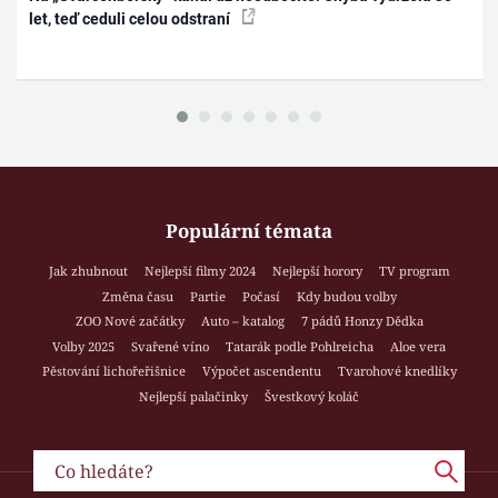
let, teď ceduli celou odstraní
Populární témata
Jak zhubnout
Nejlepší filmy 2024
Nejlepší horory
TV program
Změna času
Partie
Počasí
Kdy budou volby
ZOO Nové začátky
Auto – katalog
7 pádů Honzy Dědka
Volby 2025
Svařené víno
Tatarák podle Pohlreicha
Aloe vera
Pěstování lichořeřišnice
Výpočet ascendentu
Tvarohové knedlíky
Nejlepší palačinky
Švestkový koláč