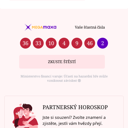
Vaše šťastná čísla
36
33
10
4
9
46
2
ZKUSTE ŠTĚSTÍ
Ministerstvo financí varuje: Účastí na hazardní hře může
vzniknout závislost ⑱
PARTNERSKÝ HOROSKOP
Jste si souzení? Zvolte znamení a
zjistěte, jestli vám hvězdy přejí.