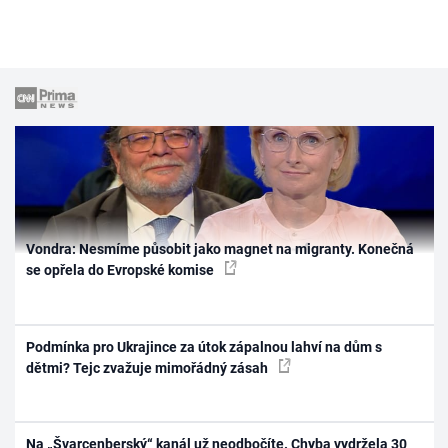
Vondra: Nesmíme působit jako magnet na migranty. Konečná
se opřela do Evropské komise
Podmínka pro Ukrajince za útok zápalnou lahví na dům s
dětmi? Tejc zvažuje mimořádný zásah
Na „Švarcenberský“ kanál už neodbočíte. Chyba vydržela 30