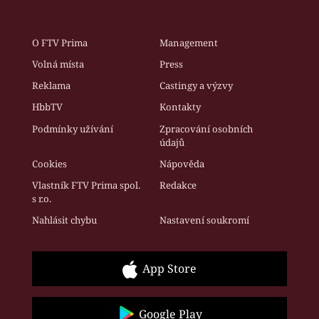
O FTV Prima
Management
Volná místa
Press
Reklama
Castingy a výzvy
HbbTV
Kontakty
Podmínky užívání
Zpracování osobních
údajů
Cookies
Nápověda
Vlastník FTV Prima spol.
Redakce
s r.o.
Nahlásit chybu
Nastavení soukromí
App Store
Google Play