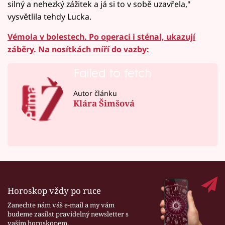
silný a nehezký zážitek a já si to v sobě uzavřela,"
vysvětlila tehdy Lucka.
Vémola v bolestech. Po operaci i sténal, ukazují
záběry. Na nosítkách míří do vazby:
Failed to fetch
Autor článku
Klára Šimšová
Horoskop vždy po ruce
Zanechte nám váš e-mail a my vám
budeme zasílat pravidelný newsletter s
vaším horoskopem.