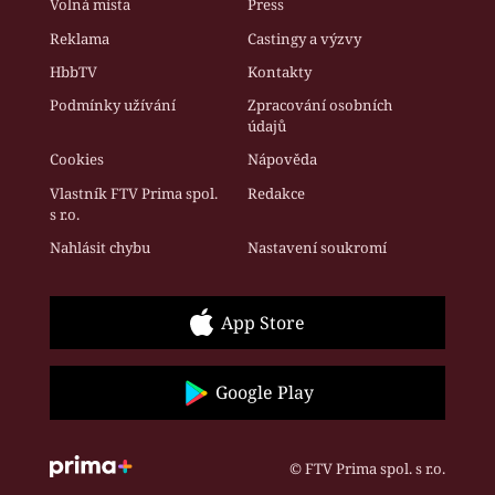
Volná místa
Press
Reklama
Castingy a výzvy
HbbTV
Kontakty
Podmínky užívání
Zpracování osobních
údajů
Cookies
Nápověda
Vlastník FTV Prima spol.
Redakce
s r.o.
Nahlásit chybu
Nastavení soukromí
App Store
Google Play
© FTV Prima spol. s r.o.