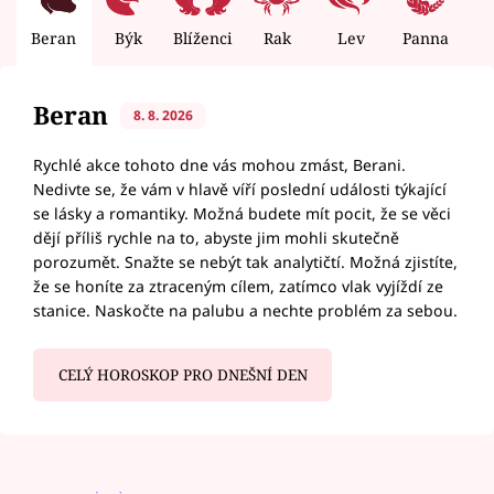
Beran
Býk
Blíženci
Rak
Lev
Panna
V
Beran
8. 8. 2026
Rychlé akce tohoto dne vás mohou zmást, Berani.
Nedivte se, že vám v hlavě víří poslední události týkající
se lásky a romantiky. Možná budete mít pocit, že se věci
dějí příliš rychle na to, abyste jim mohli skutečně
porozumět. Snažte se nebýt tak analytičtí. Možná zjistíte,
že se honíte za ztraceným cílem, zatímco vlak vyjíždí ze
stanice. Naskočte na palubu a nechte problém za sebou.
CELÝ HOROSKOP PRO DNEŠNÍ DEN