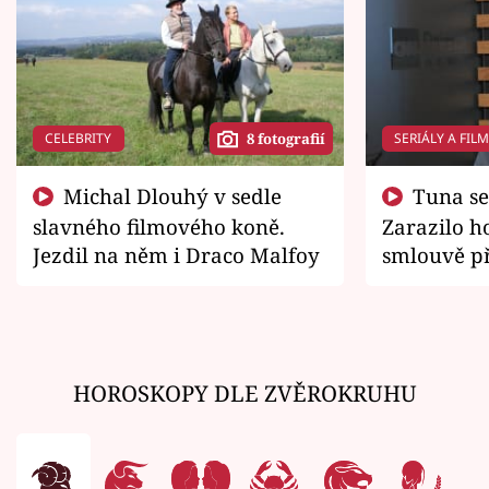
CELEBRITY
SERIÁLY A FIL
8 fotografií
Michal Dlouhý v sedle
Tuna se chtěl vrátit domů.
slavného filmového koně.
Zarazilo ho
Jezdil na něm i Draco Malfoy
smlouvě př
zemřít
HOROSKOPY DLE ZVĚROKRUHU