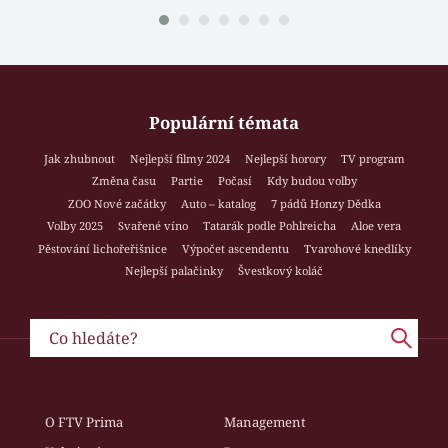
Populární témata
Jak zhubnout
Nejlepší filmy 2024
Nejlepší horory
TV program
Změna času
Partie
Počasí
Kdy budou volby
ZOO Nové začátky
Auto – katalog
7 pádů Honzy Dědka
Volby 2025
Svařené víno
Tatarák podle Pohlreicha
Aloe vera
Pěstování lichořeřišnice
Výpočet ascendentu
Tvarohové knedlíky
Nejlepší palačinky
Švestkový koláč
O FTV Prima
Management