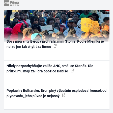
Boj s migranty Evropa prohrála, míní Stoniš. Podle Mlejnka je
nelze jen tak chytit za límec
Nikdy nezpochybňujte voliče ANO, smál se Staněk. Dle
průzkumu mají za lídra opozice Babiše
Poplach v Bulharsku: Dron plný výbušnin explodoval kousek od
plynovodu, jeho původ je nejasný