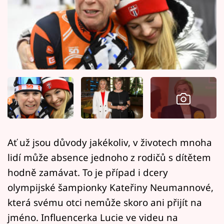
Horoskopy
Sledujte prima+
Filmový festival Karlovy Vary
Pořady
Mámy sobě
Přihlášení
Ať už jsou důvody jakékoliv, v životech mnoha
lidí může absence jednoho z rodičů s dítětem
Sledujte nás
hodně zamávat. To je případ i dcery
olympijské šampionky Kateřiny Neumannové,
která svému otci nemůže skoro ani přijít na
jméno. Influencerka Lucie ve videu na