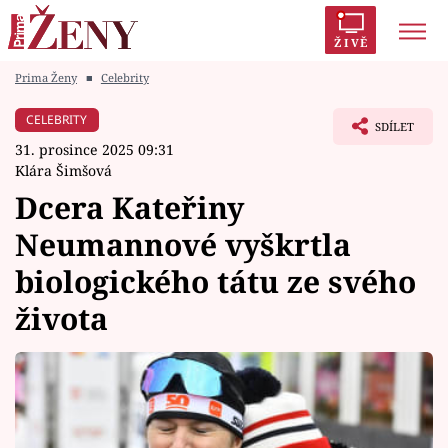
ŽIVĚ
Prima Ženy
■
Celebrity
Trendy:
Polabí
Inspekce
Prostřeno!
AYTO?
CELEBRITY
SDÍLET
Módní alarm
Zrádci
Proměny
31. prosince 2025 09:31
Klára Šimšová
Dcera Kateřiny
Neumannové vyškrtla
Témata
biologického tátu ze svého
Celebrity
života
Vztahy
Seriály