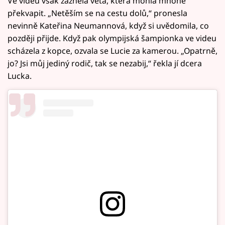
Ve videu však zazněla věta, která mohla mnohé
překvapit. „Netěším se na cestu dolů,“ pronesla
nevinně Kateřina Neumannová, když si uvědomila, co
později přijde. Když pak olympijská šampionka ve videu
scházela z kopce, ozvala se Lucie za kamerou. „Opatrně,
jo? Jsi můj jediný rodič, tak se nezabij,“ řekla jí dcera
Lucka.