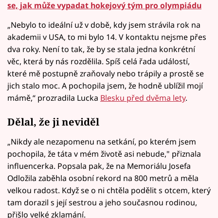
se, jak může vypadat hokejový tým pro olympiádu
„Nebylo to ideální už v době, kdy jsem strávila rok na
akademii v USA, to mi bylo 14. V kontaktu nejsme přes
dva roky. Není to tak, že by se stala jedna konkrétní
věc, která by nás rozdělila. Spíš celá řada událostí,
které mě postupně zraňovaly nebo trápily a prostě se
jich stalo moc. A pochopila jsem, že hodně ublížil mojí
mámě,“ prozradila Lucka
Blesku před dvěma lety
.
Dělal, že ji neviděl
„Nikdy ale nezapomenu na setkání, po kterém jsem
pochopila, že táta v mém životě asi nebude," přiznala
influencerka. Popsala pak, že na Memoriálu Josefa
Odložila zaběhla osobní rekord na 800 metrů a měla
velkou radost. Když se o ni chtěla podělit s otcem, který
tam dorazil s její sestrou a jeho současnou rodinou,
přišlo velké zklamání.