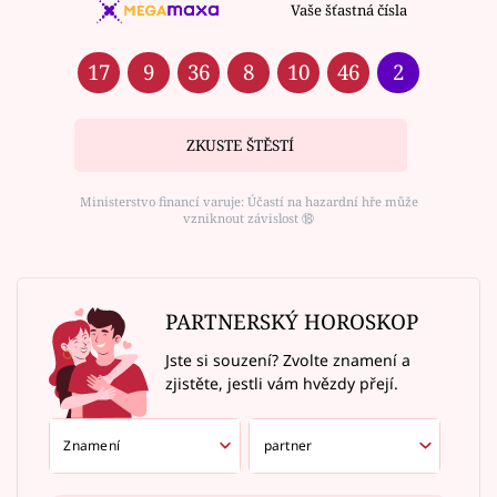
Vaše šťastná čísla
17
9
36
8
10
46
2
ZKUSTE ŠTĚSTÍ
Ministerstvo financí varuje: Účastí na hazardní hře může
vzniknout závislost ⑱
PARTNERSKÝ HOROSKOP
Jste si souzení? Zvolte znamení a
zjistěte, jestli vám hvězdy přejí.