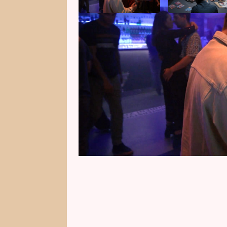
Tajemná smrt v nočním klubu ods
hlavu nejen kriminalistům. V osob
nikdo nečekal. Vášeň i kocovina ci
život.