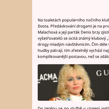
Na toaletách populárního nočního klu
života. Předávkování drogami je na prv
Malachová a její parťák Denis brzy zjist
vyšetřovatelů se ocitá známý klubový „s
drogy mladým návštěvnicím. Čím déle v
hudby pátrají, tím zřetelněji vychází 
komplikovanější postavou, než se zdálo
Do terénu se po službě v utajení vydáva