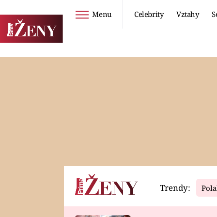
Menu
Celebrity
Vztahy
S
Seriály
Životní styl
ZOO
DIETY A HUBNUTÍ
PROSTŘENO!
CESTOVÁNÍ A
DOVOLENÁ
DUCH
ZDRAVÍ
Trendy:
Pola
Horoskopy
Video
ASTROČLÁNKY
SERIÁLY