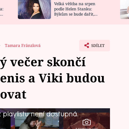
Velká věštba na srpen
NOVINKY
ZAHRADA
a:
podle Helen Stanku:
y
Býkům se bude dařit,
VIDEORECEPTY
DESIGN
Vodnáře čeká jízda
0
Tamara Fränzlová
SDÍLET
ý večer skončí
enis a Viki budou
vovat
playlistu není dostupná.