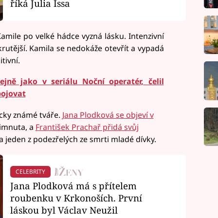
říká Julia Issa
Kamile po velké hádce vyzná lásku. Intenzivní
 krutější. Kamila se nedokáže otevřít a vypadá
tivní.
tejně jako v seriálu Noční operatér, čelil
bojovat
ácky známé tváře.
Jana Plodková se objeví v
imnuta, a
František Prachař přidá svůj
 jeden z podezřelých ze smrti mladé dívky.
CELEBRITY
Jana Plodková má s přítelem
roubenku v Krkonoších. První
láskou byl Václav Neužil