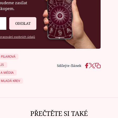
budeme zasílat
oskopem.
ODESLAT
racování osobních údajů
 PILAROVÁ
LIS
Sdílejte článek
 A MÉDIA
MLADÁ KREV
PŘEČTĚTE SI TAKÉ