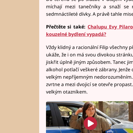
míchají mezi tanečníky a snaží se 
sedmnáctileté dívky. A právě tahle mise
Přečtěte si také:
Chalupu Evy Pilaro
kouzelné bydlení vypadá?
Vždy klidný a racionální Filip všechny 
ukáže, že i on má svou divokou stránku
jiskřit úplně jiným způsobem. Tanec ji
alkohol potlačí veškeré zábrany. Jenže
velkým nepříjemným nedorozuměním. N
zvrtne a mezi dvojicí se otevře propast.
velkým otazníkem.