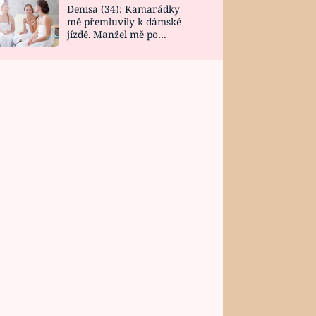
Denisa (34): Kamarádky
mě přemluvily k dámské
jízdě. Manžel mě po
návratu zaskočil