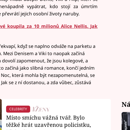
nenápadně vypátrat, kdo stojí za úmrtím
 převrátí jejich osobní životy naruby.
vé koupila za 10 milionů Alice Nellis. Jak
překvapí, když se naplno odváže na parketu a
. Mezi Denisem a Viki to naopak začíná
m dovolí zapomenout, že jsou kolegové, a
 co začíná jako slibná romance, končí jedním
oc, která mohla být nezapomenutelná, se
 Jak se z ní dostanou, a zda vůbec, zůstává
Ná
CELEBRITY
Místo smíchu vážná tvář. Bylo
těžké hrát uzavřenou policistku,