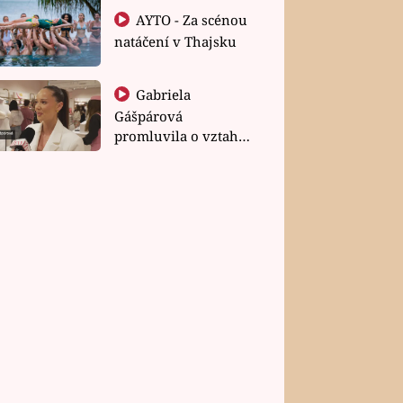
AYTO - Za scénou
natáčení v Thajsku
Gabriela
Gášpárová
promluvila o vztahu
a zakládání rodiny