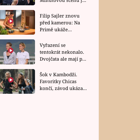
bez dubla
Filip Sajler znovu
před kamerou: Na
Primě ukáže
poctivou kuchyni i
rychlé recepty
Vyřazení se
tentokrát nekonalo.
Dvojčata ale mají po
uzavření třetí etapy
závodu nůž na krku
Šok v Kambodži.
Favoritky Chicas
končí, závod ukázal
svou nejtvrdší tvář