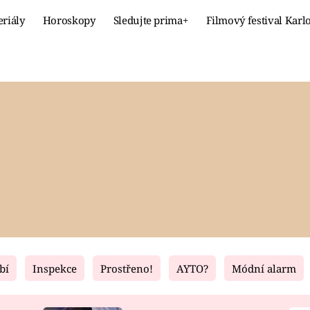
eriály
Horoskopy
Sledujte prima+
Filmový festival Karl
Celebrity
Recept
MÓDA A KRÁSA
HLAVNÍ JÍ
VZTAHY A SEX
SLADKÉ
PRIMA MAMINKA
ZDRAVÉ
bí
Inspekce
Prostřeno!
AYTO?
Módní alarm
Fresh
Living
RECEPTY
BYDLENÍ