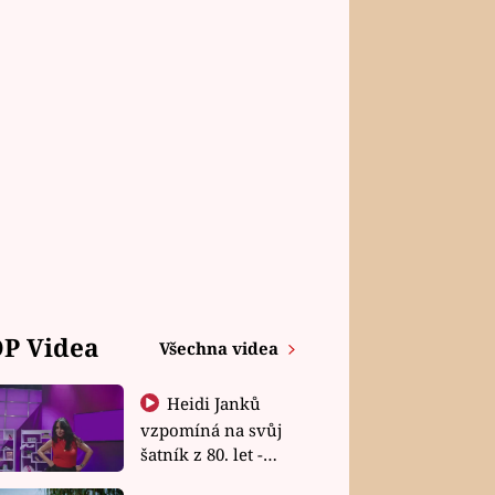
P Videa
Všechna videa
Heidi Janků
vzpomíná na svůj
šatník z 80. let -
Shopaholičky