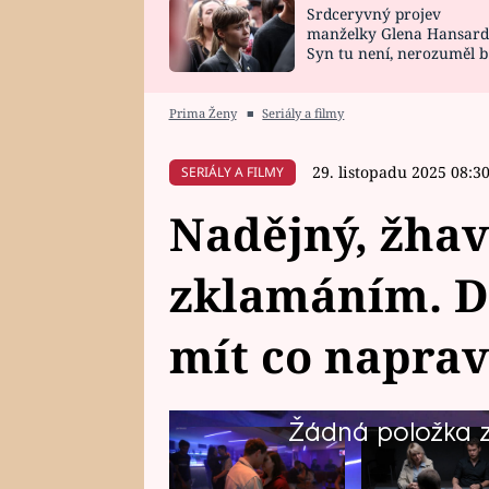
Srdceryvný projev
SNÁŘ
CELEBRITY
manželky Glena Hansard
Syn tu není, nerozuměl b
HOROSKOP NA
VAŘENÍ
tomu, vysvětlila
ROK 2023
Prima Ženy
■
Seriály a filmy
29. listopadu 2025 08:3
SERIÁLY A FILMY
Nadějný, žhav
zklamáním. D
mít co napra
Žádná položka z 