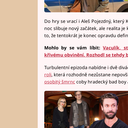
Do hry se vrací i Aleš Pojezdný, který 
noc slibuje nový začátek, ale realita je
to, že tentokrát je konec opravdu defini
Mohlo by se vám líbit:
Vaculík, s
křivému obvinění. Rozhodl se tehdy 
Turbulentní epizoda nabídne i dvě div
roli
, která rozhodně nezůstane nepovš
osobitý šmrnc
coby hradecký bad boy a