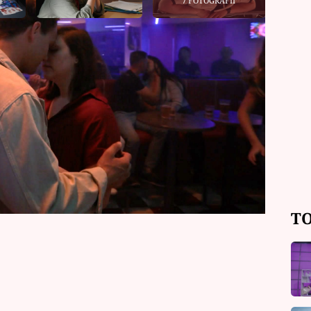
7 FOTOGRAFIÍ
tartuje vyšetřování, které zamotá
ních vztazích se totiž dějí věci, které
tů přicházejí ve chvílích, kdy jde o
TO