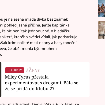
bu je nalezena mladá dívka bez známek
ní pohled jasná příčina. Jenže kapitánka
í, že nic není tak jednoduché. V hledáčku
piker“, kterého svědci vídali, jak podstrkuje
šak kriminalisté mezi neony a basy taneční
najevo, že oběť mohla být mnohem
.
CELEBRITY
Miley Cyrus přestala
experimentovat s drogami. Bála se,
že se přidá do Klubu 27
jí mladí adepti Denis, Viki a Filip, kteří se