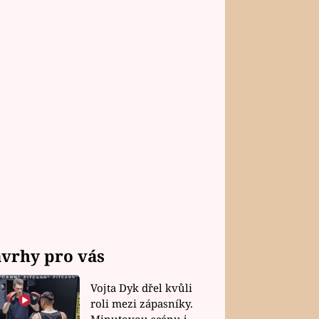
vrhy pro vás
Vojta Dyk dřel kvůli
roli mezi zápasníky.
Minutovou scénu jel