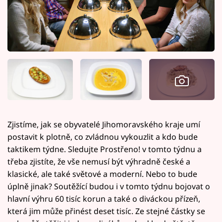
Zjistíme, jak se obyvatelé Jihomoravského kraje umí
postavit k plotně, co zvládnou vykouzlit a kdo bude
taktikem týdne. Sledujte Prostřeno! v tomto týdnu a
třeba zjistíte, že vše nemusí být výhradně české a
klasické, ale také světové a moderní. Nebo to bude
úplně jinak? Soutěžící budou i v tomto týdnu bojovat o
hlavní výhru 60 tisíc korun a také o diváckou přízeň,
která jim může přinést deset tisíc. Ze stejné částky se