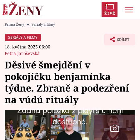
ŽIVĚ
Prima Ženy
■
Seriály a filmy
Trendy:
Polabí
Inspekce
Prostřeno!
AYTO?
SERIÁLY A FILMY
SDÍLET
Módní alarm
Zrádci
Proměny
18. května 2025 06:00
Petra Jaroševská
Děsivé šmejdění v
pokojíčku benjamínka
Témata
týdne. Zbraně a podezření
Celebrity
na vúdú rituály
Žádná položka z playlistu není
Vztahy
dostupná.
Seriály