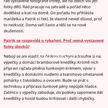
rád vystavené fotografie trofejí, ale na zdech visí jen
fotky dětí. Rád pracuje na zahradě a pořád něco
dodělává a kutí na domě. Do pořadu ho přihlásila
manželka a Patrik si řekl, že vlastně nevidí důvod, proč
to nezkusit. Doma vaří často a těší se na nové
zkušenosti.
Patrik se rozpovídá o rybaření. Proč nemá vystavené
fotky úlovků?
Nebojí se ani vsadit na českou kuchyni a troufne si na
Failed to fetch
výpečky a domácí bramborové knedlíky. Kromě nich
připraví rajčata plněná šunkovým krémem, vývar s
knedlíčky a domácími nudlemi a tvarohovo-smetanové
pohárky s čokoládou a ovocem. Bude se prát s
technikou a příprava šunkové pěny nepůjde hladce.
Zatímco s výpečky zaboduje, do polévky zapomene dát
knedlíčky a hosté budou kritizovat i další chybičky.