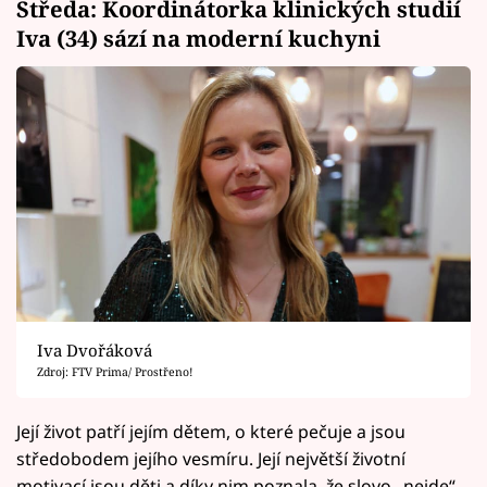
Středa: Koordinátorka klinických studií
Iva (34) sází na moderní kuchyni
Iva Dvořáková
Zdroj: FTV Prima/ Prostřeno!
Její život patří jejím dětem, o které pečuje a jsou
středobodem jejího vesmíru. Její největší životní
motivací jsou děti a díky nim poznala, že slovo „nejde“