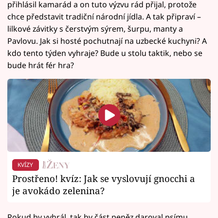
přihlásil kamarád a on tuto výzvu rád přijal, protože
chce představit tradiční národní jídla. A tak připraví –
lilkové závitky s čerstvým sýrem, šurpu, manty a
Pavlovu. Jak si hosté pochutnají na uzbecké kuchyni? A
kdo tento týden vyhraje? Bude u stolu taktik, nebo se
bude hrát fér hra?
KVÍZY
Prostřeno! kvíz: Jak se vyslovují gnocchi a
je avokádo zelenina?
Pokud by vyhrál, tak by část peněz daroval psímu