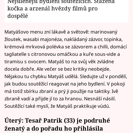
Nejšílenější bydlení soutěžících. Stažená
kočka a arzenál hvězdy filmů pro
dospělé
Matyášovo menu zní lákavě a světově: marinovaný
žloutek, wasabi majonéza, nakládaný zázvor, topinka,
krémová mrkvová polévka se zázvorem a chilli, domácí
tagliatelle s citronovou omáčkou a kuře sous-vide a
tiramisu s ovocem. Matyáš to na svůj věk zvládne
docela dobře. Ale večer se bez kritiky neobejde.
Nějakou tu chybku Matyáš udělá. Sledujte už v pondělí,
jak budou soutěžící reagovat na jeho bydlení. V pokoji
má totiž sbírku zbraní a prý ji použije na taktiky. Ivě
zbraně vadí a přijde jí to za hranou. Nesnáší násilí.
Soutěžící také myslí, že Matyáš praktikuje vúdú.
Úterý: Tesař Patrik (33) je podruhé
ženatý a do pořadu ho přihlásila