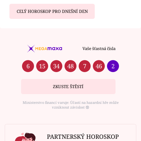
CELÝ HOROSKOP PRO DNEŠNÍ DEN
Vaše šťastná čísla
6
15
34
48
7
46
2
ZKUSTE ŠTĚSTÍ
Ministerstvo financí varuje: Účastí na hazardní hře může
vzniknout závislost ⑱
PARTNERSKÝ HOROSKOP