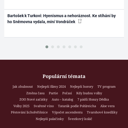
Bartošek k Turkovi: Hyenismus a nehoráznost. Ke stíhání by
ho Sněmovna vydala, míní Vondráček
Populární témata
Jak zhubnout
Nejlepší filmy 2024
Nejlepší horory
TV program
Změna času
Partie
Počasí
Kdy budou volby
ZOO Nové začátky
Auto – katalog
7 pádů Honzy Dědka
Volby 2025
Svařené víno
Tatarák podle Pohlreicha
Aloe vera
Pěstování lichořeřišnice
Výpočet ascendentu
Tvarohové knedlíky
Nejlepší palačinky
Švestkový koláč