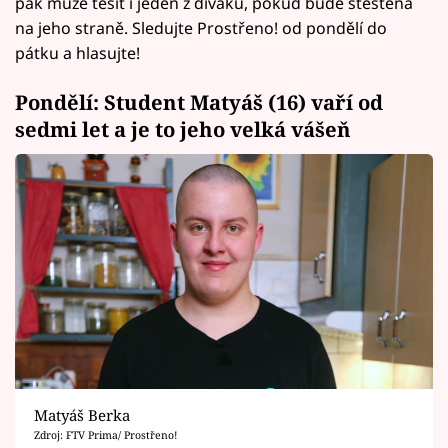
pak může těšit i jeden z diváků, pokud bude štěstěna
na jeho straně. Sledujte Prostřeno! od pondělí do
pátku a hlasujte!
Pondělí: Student Matyáš (16) vaří od
sedmi let a je to jeho velká vášeň
Matyáš Berka
Zdroj: FTV Prima/ Prostřeno!