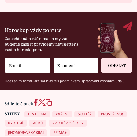
Horoskop vždy po ruce
Zanechte nám váš e-mail a my vám
budeme zasílat pravidelný newsletter s
vaším horoskopem.
ODESLAT
Odesláním formuláře souhlasíte s
podmínkami zpracování osobních údajů
Sdílejte článek
ŠTÍTKY
FTV PRIMA
VAŘENÍ
SOUTĚŽ
PROSTŘENO!
BYDLENÍ
VÚDÚ
PREMIÉROVÉ DÍLY
JIHOMORAVSKÝ KRAJ
PRIMA+