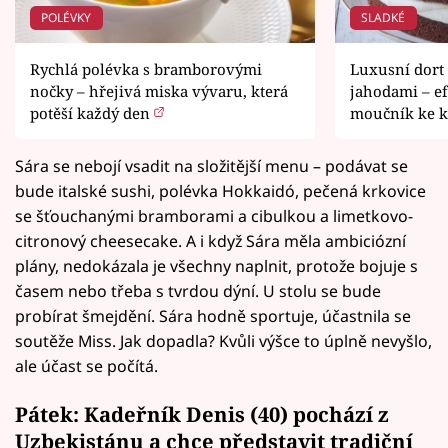
POLÉVKY
SLADKÉ
Rychlá polévka s bramborovými
Luxusní dort
nočky – hřejivá miska vývaru, která
jahodami – e
potěší každý den
moučník ke 
Sára se nebojí vsadit na složitější menu – podávat se
bude italské sushi, polévka Hokkaidó, pečená krkovice
se šťouchanými bramborami a cibulkou a limetkovo-
citronový cheesecake. A i když Sára měla ambiciózní
plány, nedokázala je všechny naplnit, protože bojuje s
časem nebo třeba s tvrdou dýní. U stolu se bude
probírat šmejdění. Sára hodně sportuje, účastnila se
soutěže Miss. Jak dopadla? Kvůli výšce to úplně nevyšlo,
ale účast se počítá.
Pátek: Kadeřník Denis (40) pochází z
Uzbekistánu a chce představit tradiční