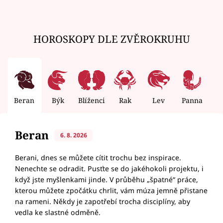
HOROSKOPY DLE ZVĚROKRUHU
Beran
Býk
Blíženci
Rak
Lev
Panna
V
Beran
6. 8. 2026
Berani, dnes se můžete cítit trochu bez inspirace.
Nenechte se odradit. Pusťte se do jakéhokoli projektu, i
když jste myšlenkami jinde. V průběhu „špatné“ práce,
kterou můžete zpočátku chrlit, vám múza jemně přistane
na rameni. Někdy je zapotřebí trocha disciplíny, aby
vedla ke slastné odměně.