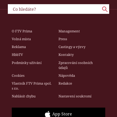
O FTV Prima
Management
Volná místa
Press
Reklama
Castingy a výzvy
HbbTV
Kontakty
Podmínky užívání
Zpracování osobních
údajů
Cookies
Nápověda
Vlastník FTV Prima spol.
Redakce
s r.o.
Nahlásit chybu
Nastavení soukromí
App Store