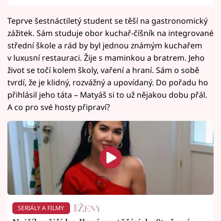
Teprve šestnáctiletý student se těší na gastronomický
zážitek. Sám studuje obor kuchař-číšník na integrované
střední škole a rád by byl jednou známým kuchařem
v luxusní restauraci. Žije s maminkou a bratrem. Jeho
život se točí kolem školy, vaření a hraní. Sám o sobě
tvrdí, že je klidný, rozvážný a upovídaný. Do pořadu ho
přihlásil jeho táta – Matyáš si to už nějakou dobu přál.
A co pro své hosty připraví?
SERIÁLY A FILMY