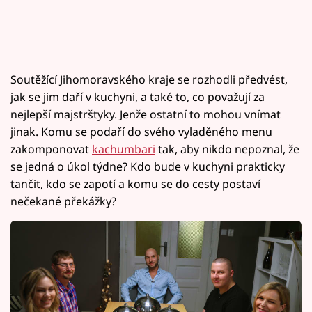
Soutěžící Jihomoravského kraje se rozhodli předvést,
jak se jim daří v kuchyni, a také to, co považují za
nejlepší majstrštyky. Jenže ostatní to mohou vnímat
jinak. Komu se podaří do svého vyladěného menu
zakomponovat
kachumbari
tak, aby nikdo nepoznal, že
se jedná o úkol týdne? Kdo bude v kuchyni prakticky
tančit, kdo se zapotí a komu se do cesty postaví
nečekané překážky?