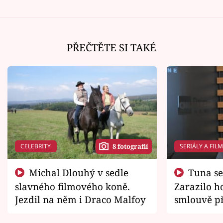
PŘEČTĚTE SI TAKÉ
CELEBRITY
SERIÁLY A FIL
8 fotografií
Michal Dlouhý v sedle
Tuna se chtěl vrátit domů.
slavného filmového koně.
Zarazilo ho
Jezdil na něm i Draco Malfoy
smlouvě př
zemřít