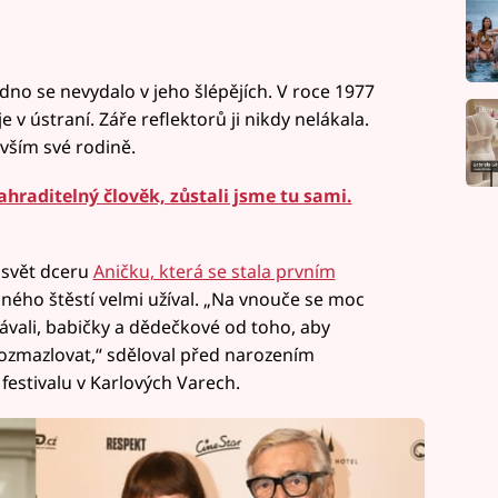
edno se nevydalo v jeho šlépějích. V roce 1977
e v ústraní. Záře reflektorů ji nikdy nelákala.
vším své rodině.
hraditelný člověk, zůstali jsme tu sami.
 svět dceru
Aničku, která se stala prvním
inného štěstí velmi užíval. „Na vnouče se moc
ávali, babičky a dědečkové od toho, aby
rozmazlovat,“ sděloval před narozením
estivalu v Karlových Varech.