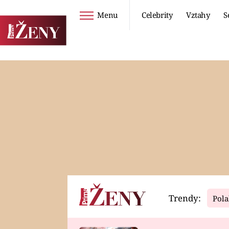
Menu
Celebrity
Vztahy
S
Seriály
Životní styl
ZOO
DIETY A HUBNUTÍ
PROSTŘENO!
CESTOVÁNÍ A
DOVOLENÁ
DUCH
ZDRAVÍ
Trendy:
Pola
Horoskopy
Video
ASTROČLÁNKY
SERIÁLY