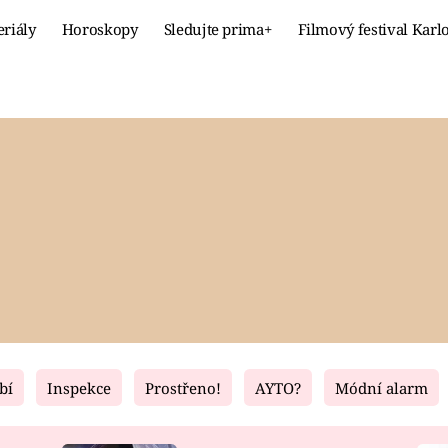
eriály
Horoskopy
Sledujte prima+
Filmový festival Karl
Celebrity
Recept
MÓDA A KRÁSA
HLAVNÍ JÍ
VZTAHY A SEX
SLADKÉ
PRIMA MAMINKA
ZDRAVÉ
bí
Inspekce
Prostřeno!
AYTO?
Módní alarm
Fresh
Living
RECEPTY
BYDLENÍ