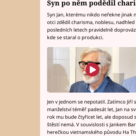
Syn po něm podědil chari
Syn Jan, kterému nikdo neřekne jinak n
otci zdědil charisma, noblesu, nadhled
posledních letech pravidelně doprováze
kde se staral o produkci.
Jen v jednom se nepotatil. Zatímco Jiří
manželství téměř padesát let, Jan na s
rok mu bude čtyřicet let, ale doposud s
štěstí nemá. V souvislosti s Jankem Ba
herečkou vietnamského původu Ha Tha