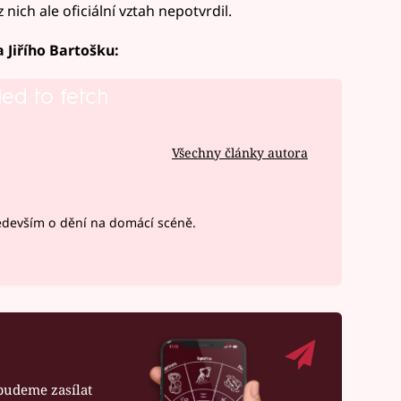
ich ale oficiální vztah nepotvrdil.
Jiřího Bartošku:
led to fetch
Všechny články autora
devším o dění na domácí scéně.
budeme zasílat