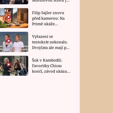
bez dubla
Filip Sajler znovu
před kamerou: Na
Primě ukáže
poctivou kuchyni i
rychlé recepty
Vyřazení se
tentokrát nekonalo.
Dvojčata ale mají po
uzavření třetí etapy
závodu nůž na krku
Šok v Kambodži.
Favoritky Chicas
končí, závod ukázal
svou nejtvrdší tvář