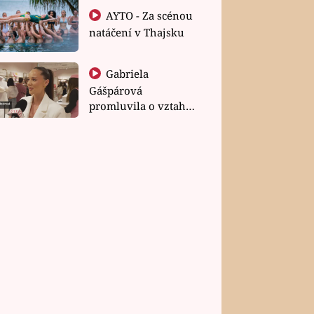
AYTO - Za scénou
natáčení v Thajsku
Gabriela
Gášpárová
promluvila o vztahu
a zakládání rodiny