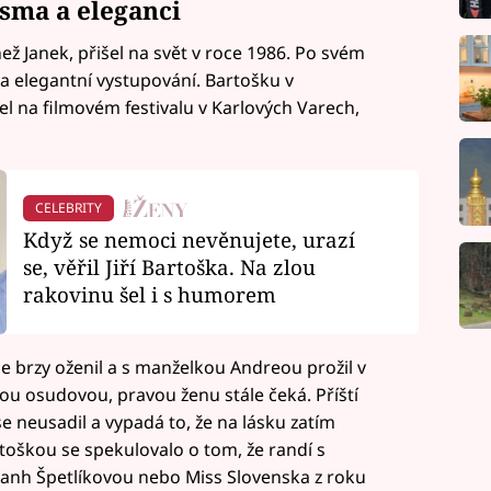
sma a eleganci
ež Janek, přišel na svět v roce 1986. Po svém
 a elegantní vystupování. Bartošku v
l na filmovém festivalu v Karlových Varech,
CELEBRITY
Když se nemoci nevěnujete, urazí
se, věřil Jiří Bartoška. Na zlou
rakovinu šel i s humorem
 se brzy oženil a s manželkou Andreou prožil v
vou osudovou, pravou ženu stále čeká. Příští
e neusadil a vypadá to, že na lásku zatím
rtoškou se spekulovalo o tom, že randí s
nh Špetlíkovou nebo Miss Slovenska z roku