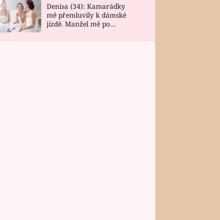
Denisa (34): Kamarádky
mě přemluvily k dámské
jízdě. Manžel mě po
návratu zaskočil