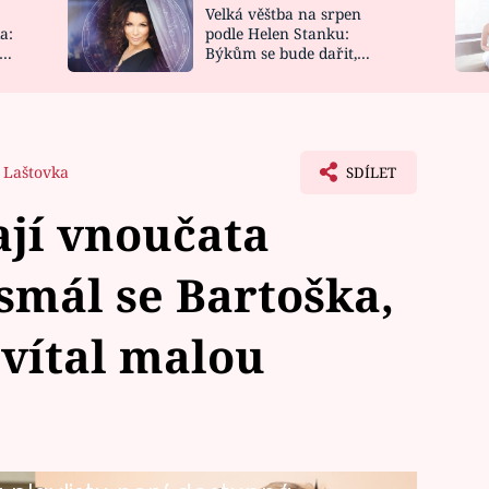
Velká věštba na srpen
NOVINKY
ZAHRADA
a:
podle Helen Stanku:
y
Býkům se bude dařit,
VIDEORECEPTY
DESIGN
Vodnáře čeká jízda
 Laštovka
SDÍLET
jí vnoučata
smál se Bartoška,
 vítal malou