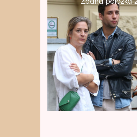
Žádná položka z 
Zesnulý herec Jiří Bartoška měl
s níž by příští rok oslavil v manže
dceru Kateřinu. Na své rodině si 
když se před čtyřmi lety stal pop
Aničku hodlá hodně rozmazlovat.
který zemřel ve věku 78 let?