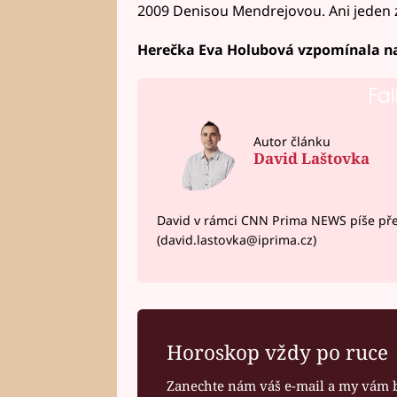
2009 Denisou Mendrejovou. Ani jeden z n
Herečka Eva Holubová vzpomínala na 
Fai
Autor článku
David Laštovka
David v rámci CNN Prima NEWS píše pře
(david.lastovka@iprima.cz)
Horoskop vždy po ruce
Zanechte nám váš e-mail a my vám 