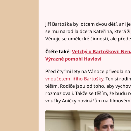
Jiří Bartoška byl otcem dvou dětí, ani j
se mu narodila dcera Kateřina, která žij
Věnuje se umělecké činnosti, ale přede
Čtěte také:
Vetchý o Bartoškovi: Nena
Výrazně pomohl Havlovi
Před čtyřmi lety na Vánoce přivedla na
vnoučetem Jiřího Bartošky
. Ten si rod
těším. Rodiče jsou od toho, aby vychov
rozmazlovali. Takže se těším, že budu 
vnučky Aničky novinářům na filmovém f