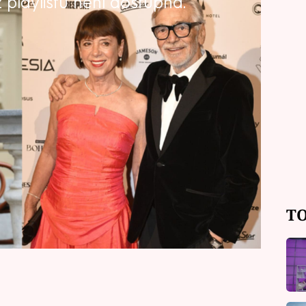
playlistu není dostupná.
 se svou ženou, archeoložkou Andreou,
lství 50 let, dvě děti - syna Jana a
velmi zakládal a velmi se radoval,
rvé dědečkem. Netajil se tím, že
 Jaké bylo soukromí slavného herce,
TO