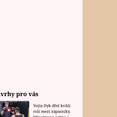
vrhy pro vás
Vojta Dyk dřel kvůli
roli mezi zápasníky.
Minutovou scénu jel