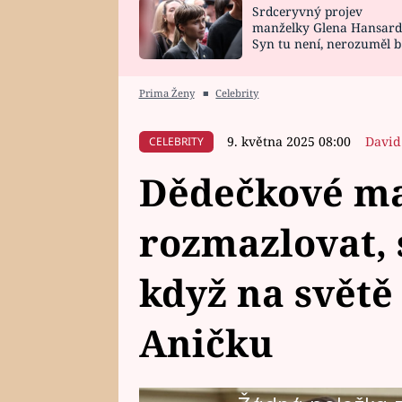
Srdceryvný projev
SNÁŘ
CELEBRITY
manželky Glena Hansard
Syn tu není, nerozuměl b
HOROSKOP NA
VAŘENÍ
tomu, vysvětlila
ROK 2023
Prima Ženy
■
Celebrity
9. května 2025 08:00
David
CELEBRITY
Dědečkové ma
rozmazlovat, 
když na světě
Aničku