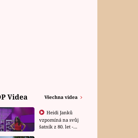
P Videa
Všechna videa
Heidi Janků
vzpomíná na svůj
šatník z 80. let -
Shopaholičky