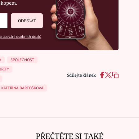
oskopem.
ODESLAT
racování osobních údajů
A
SPOLEČNOST
BRITY
Sdílejte článek
KATEŘINA BARTOŠKOVÁ
PŘEČTĚTE SI TAKÉ