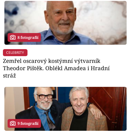
8 fotografií
CELEBRITY
Zemřel oscarový kostýmní výtvarník
Theodor Pištěk. Oblékl Amadea i Hradní
stráž
9 fotografií