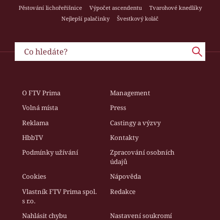
Pěstování lichořeřišnice
Výpočet ascendentu
Tvarohové knedlíky
Nejlepší palačinky
Švestkový koláč
O FTV Prima
Management
Volná místa
Press
Reklama
Castingy a výzvy
HbbTV
Kontakty
Podmínky užívání
Zpracování osobních
údajů
Cookies
Nápověda
Vlastník FTV Prima spol.
Redakce
s r.o.
Nahlásit chybu
Nastavení soukromí