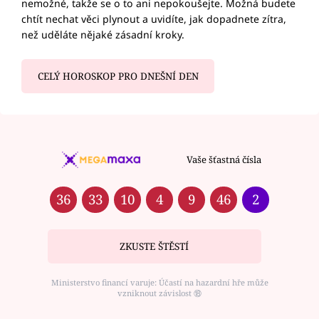
nemožné, takže se o to ani nepokoušejte. Možná budete
chtít nechat věci plynout a uvidíte, jak dopadnete zítra,
než uděláte nějaké zásadní kroky.
CELÝ HOROSKOP PRO DNEŠNÍ DEN
Vaše šťastná čísla
36
33
10
4
9
46
2
ZKUSTE ŠTĚSTÍ
Ministerstvo financí varuje: Účastí na hazardní hře může
vzniknout závislost ⑱