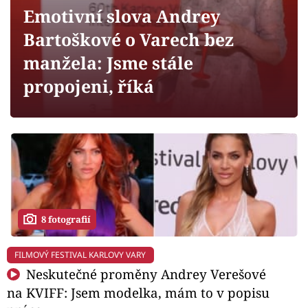
Horoskopy
Emotivní slova Andrey
Sledujte prima+
Bartoškové o Varech bez
manžela: Jsme stále
Filmový festival Karlovy Vary
propojeni, říká
Pořady
Mámy sobě
Přihlášení
8 fotografií
Sledujte nás
FILMOVÝ FESTIVAL KARLOVY VARY
Neskutečné proměny Andrey Verešové
na KVIFF: Jsem modelka, mám to v popisu