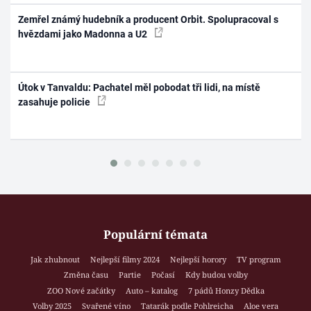
Zemřel známý hudebník a producent Orbit. Spolupracoval s
hvězdami jako Madonna a U2
Útok v Tanvaldu: Pachatel měl pobodat tři lidi, na místě
zasahuje policie
Populární témata
Jak zhubnout
Nejlepší filmy 2024
Nejlepší horory
TV program
Změna času
Partie
Počasí
Kdy budou volby
ZOO Nové začátky
Auto – katalog
7 pádů Honzy Dědka
Volby 2025
Svařené víno
Tatarák podle Pohlreicha
Aloe vera