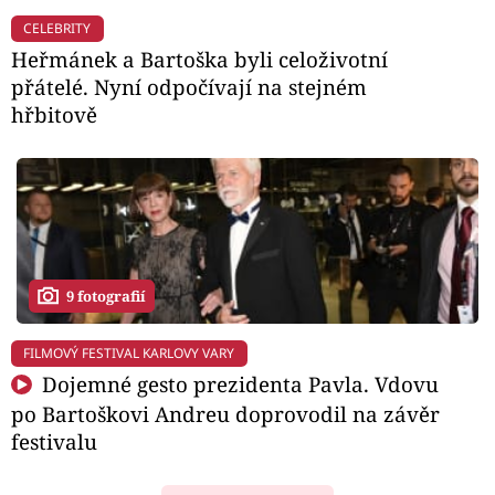
CELEBRITY
Heřmánek a Bartoška byli celoživotní
přátelé. Nyní odpočívají na stejném
hřbitově
9 fotografií
FILMOVÝ FESTIVAL KARLOVY VARY
Dojemné gesto prezidenta Pavla. Vdovu
po Bartoškovi Andreu doprovodil na závěr
festivalu