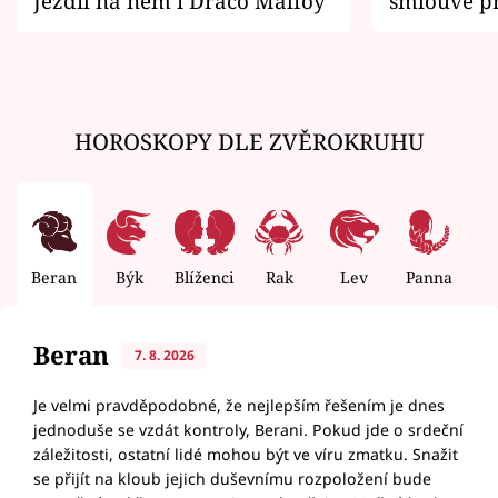
Jezdil na něm i Draco Malfoy
smlouvě př
zemřít
HOROSKOPY DLE ZVĚROKRUHU
Beran
Býk
Blíženci
Rak
Lev
Panna
V
Beran
7. 8. 2026
Je velmi pravděpodobné, že nejlepším řešením je dnes
jednoduše se vzdát kontroly, Berani. Pokud jde o srdeční
záležitosti, ostatní lidé mohou být ve víru zmatku. Snažit
se přijít na kloub jejich duševnímu rozpoložení bude