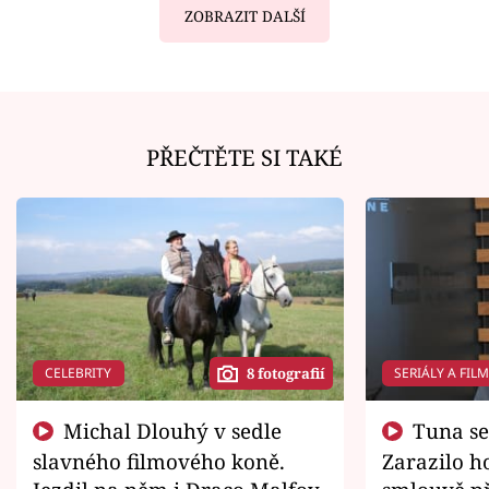
ZOBRAZIT DALŠÍ
PŘEČTĚTE SI TAKÉ
CELEBRITY
SERIÁLY A FIL
8 fotografií
Michal Dlouhý v sedle
Tuna se chtěl vrátit domů.
slavného filmového koně.
Zarazilo ho